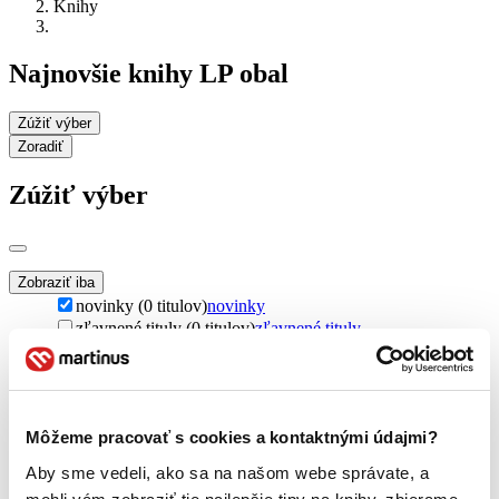
Knihy
Najnovšie knihy LP obal
Zúžiť výber
Zoradiť
Zúžiť výber
Zobraziť iba
novinky (0 titulov)
novinky
zľavnené tituly (0 titulov)
zľavnené tituly
Dostupnosť
na centrálnom sklade (0 titulov)
na centrálnom sklade
predpredaj (0 titulov)
predpredaj
pripravujeme (0 titulov)
pripravujeme
Môžeme pracovať s cookies a kontaktnými údajmi?
dostupná (bez vypredaných) (0 titulov)
dostupná (bez
Aby sme vedeli, ako sa na našom webe správate, a
vypredaných)