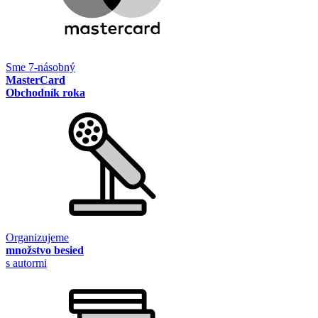
Sme 7-násobný
MasterCard
Obchodník roka
Organizujeme
množstvo besied
s autormi