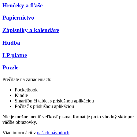
Hrnčeky a fľaše
Papiernictvo
Zápisníky a kalendáre
Hudba
LP platne
Puzzle
Prečítate na zariadeniach:
Pocketbook
Kindle
Smartfón či tablet s príslušnou aplikáciou
Počítač s príslušnou aplikáciou
Nie je možné meniť veľkosť písma, formát je preto vhodný skôr pre
väčšie obrazovky.
Viac informácií v
našich návodoch