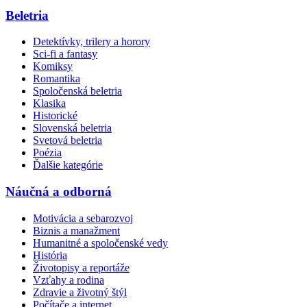
Beletria
Detektívky, trilery a horory
Sci-fi a fantasy
Komiksy
Romantika
Spoločenská beletria
Klasika
Historické
Slovenská beletria
Svetová beletria
Poézia
Ďalšie kategórie
Náučná a odborná
Motivácia a sebarozvoj
Biznis a manažment
Humanitné a spoločenské vedy
História
Životopisy a reportáže
Vzťahy a rodina
Zdravie a životný štýl
Počítače a internet