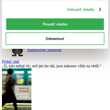
Použité filtre
Zobraziť detaily
Zrušiť filtre
LP obal
najnovšie
Nebol nájdený
žiadny titul
vyhovujúci zadaným podmienkam.
Skúste prosím zmeniť vyhľadávaný výraz.
Povoliť všetko
Odmietnuť
Chcete poradiť knihu?
Náš pomocník Sherlock vám ju s radosťou vypátra!
Knihomoľský pomocník
Pridať citát
Ti, kdo milují víc, než jim lze dát, jsou nakonec vždy na obtíž.