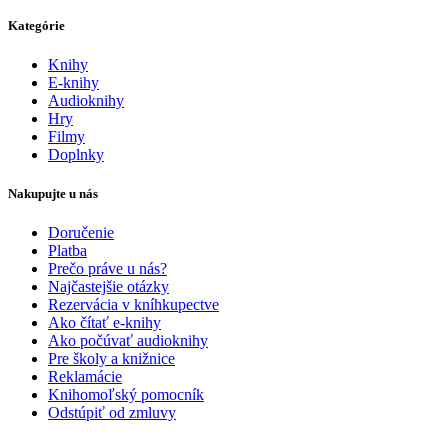
Kategórie
Knihy
E-knihy
Audioknihy
Hry
Filmy
Doplnky
Nakupujte u nás
Doručenie
Platba
Prečo práve u nás?
Najčastejšie otázky
Rezervácia v kníhkupectve
Ako čítať e-knihy
Ako počúvať audioknihy
Pre školy a knižnice
Reklamácie
Knihomoľský pomocník
Odstúpiť od zmluvy