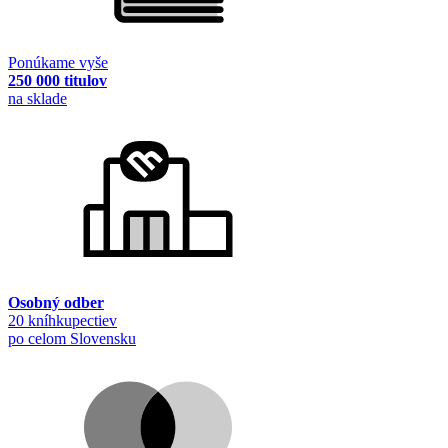
Ponúkame vyše
250 000 titulov
na sklade
Osobný odber
20 kníhkupectiev
po celom Slovensku