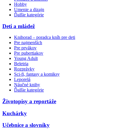
Hobby
Umenie a dizajn
Ďalšie kategórie
Deti a mládež
Knihorad – poradca kníh pre deti
Pre najmenších
Pre prvákov
Pre pubertiakov
Young Adult
Beletria
Rozprávky
Sci-fi, fantasy a komiksy
Leporelá
Náučné knihy
Ďalšie kategórie
Životopisy a reportáže
Kuchárky
Učebnice a slovníky