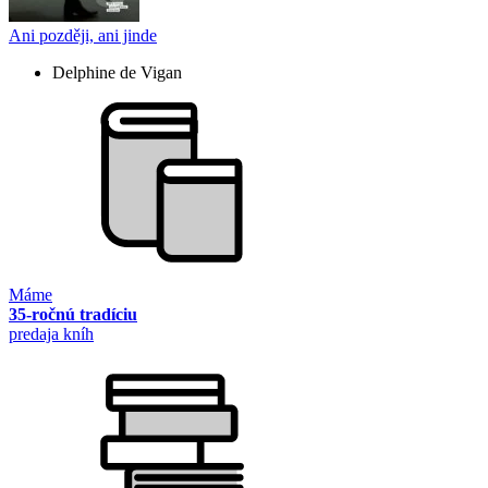
Ani později, ani jinde
Delphine de Vigan
Máme
35-ročnú tradíciu
predaja kníh