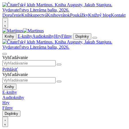
Doručenie
Kníhkupectvá
Knihovrátok
Poukážky
Knižný blog
Kontakt
E-knihy
Audioknihy
Hry
Filmy
Knihy
Doplnky
Vyhľadávanie
Prihlásiť
Vyhľadávanie
Knihy
E-knihy
Audioknihy
Hry
Filmy
Doplnky