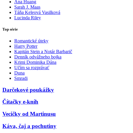
Ana Huang
Sarah J. Maas
Táňa Keleová Vasilková
Lucinda Riley
Top série
Romantické úteky
Harry Potter
Kapitán Stein a Notár Barbarič
Denník odvážneho bojka
Krimi Dominika Dána
Učím sa rozprávať
Duna
Smradi
Darčekové poukážky
Čítačky e-kníh
Vecičky od Martinusu
Káva, čaj a pochutiny