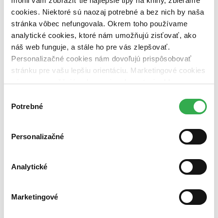
mohli vám zobraziť tie najlepšie tipy na knihy, zbierame
Nové / čítané
cookies. Niektoré sú naozaj potrebné a bez nich by naša
nová (0 titulov)
nová
stránka vôbec nefungovala. Okrem toho používame
čítaná (0 titulov)
čítaná
analytické cookies, ktoré nám umožňujú zisťovať, ako
čítaná - výborný stav (0 titulov)
čítaná - výborný stav
náš web funguje, a stále ho pre vás zlepšovať.
čítaná - mierne opotrebovaná (0 titulov)
čítaná - mierne
opotrebovaná
Personalizačné cookies nám dovoľujú prispôsobovať
čítané verzie vypredaných kníh (0 titulov)
čítané verzie
stránku pre vašu lepšiu orientáciu. Marketingové cookies
vypredaných kníh
nám zas umožňujú zobrazenie relevantnej reklamy.
Zúžiť výber
Niektoré údaje zdieľame aj s tretími stranami. Veľmi by
Výber
nám pomohlo, keby sme mohli používať všetky tieto
Potrebné
súhlasu
Zoradiť
cookies. Ďakujeme!
Personalizačné
Bestsellery
Analytické
Top hodnotené
Novinky
Najdrahšie
Najlacnejšie
Marketingové
Najvyššia zľava