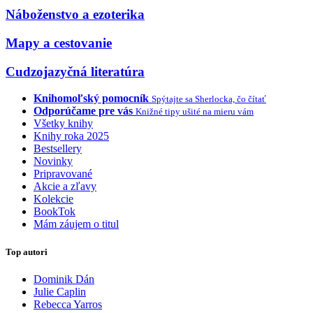
Náboženstvo a ezoterika
Mapy a cestovanie
Cudzojazyčná literatúra
Knihomoľský pomocník
Spýtajte sa Sherlocka, čo čítať
Odporúčame pre vás
Knižné tipy ušité na mieru vám
Všetky knihy
Knihy roka 2025
Bestsellery
Novinky
Pripravované
Akcie a zľavy
Kolekcie
BookTok
Mám záujem o titul
Top autori
Dominik Dán
Julie Caplin
Rebecca Yarros