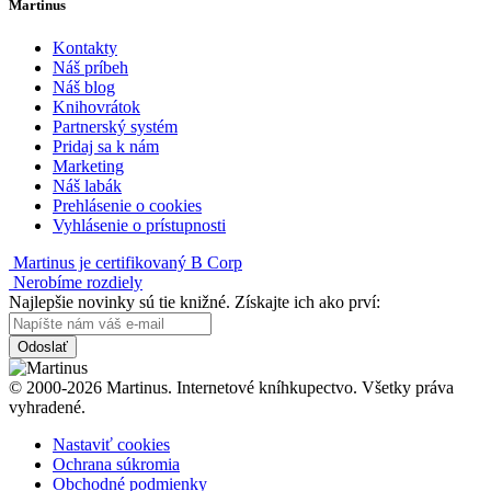
Martinus
Kontakty
Náš príbeh
Náš blog
Knihovrátok
Partnerský systém
Pridaj sa k nám
Marketing
Náš labák
Prehlásenie o cookies
Vyhlásenie o prístupnosti
Martinus je certifikovaný B Corp
Nerobíme rozdiely
Najlepšie novinky sú tie knižné. Získajte ich ako prví:
Odoslať
© 2000-2026 Martinus. Internetové kníhkupectvo. Všetky práva
vyhradené.
Nastaviť cookies
Ochrana súkromia
Obchodné podmienky