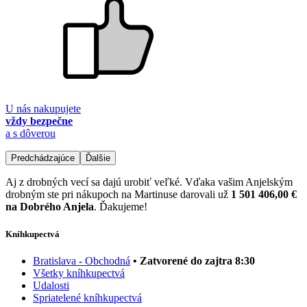
U nás nakupujete
vždy bezpečne
a s dôverou
Predchádzajúce
Ďalšie
Aj z drobných vecí sa dajú urobiť veľké. Vďaka vašim Anjelským
drobným ste pri nákupoch na Martinuse darovali už
1 501 406,00 €
na Dobrého Anjela
. Ďakujeme!
Kníhkupectvá
Bratislava - Obchodná
• Zatvorené do zajtra 8:30
Všetky kníhkupectvá
Udalosti
Spriatelené kníhkupectvá