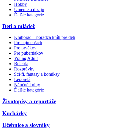
Hobby
Umenie a dizajn
Ďalšie kategórie
Deti a mládež
Knihorad – poradca kníh pre deti
Pre najmenších
Pre prvákov
Pre pubertiakov
Young Adult
Beletria
Rozprávky
Sci-fi, fantasy a komiksy
Leporelá
Náučné knihy
Ďalšie kategórie
Životopisy a reportáže
Kuchárky
Učebnice a slovníky