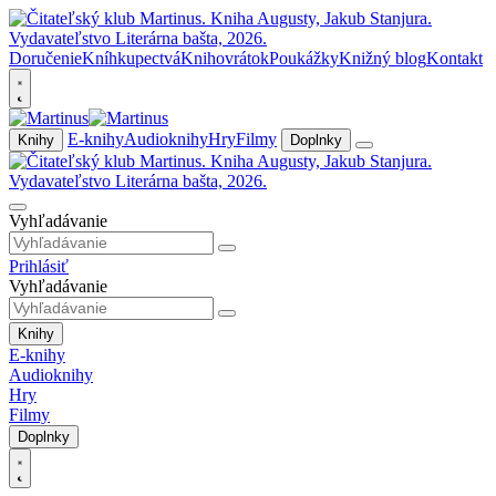
Doručenie
Kníhkupectvá
Knihovrátok
Poukážky
Knižný blog
Kontakt
E-knihy
Audioknihy
Hry
Filmy
Knihy
Doplnky
Vyhľadávanie
Prihlásiť
Vyhľadávanie
Knihy
E-knihy
Audioknihy
Hry
Filmy
Doplnky