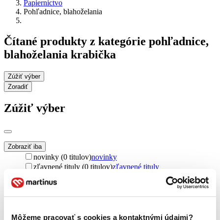
Papiernictvo
Pohľadnice, blahoželania
Čítané produkty z kategórie pohľadnice,
blahoželania krabička
Zúžiť výber
Zoradiť
Zúžiť výber
Zobraziť iba
novinky (0 titulov)
novinky
zľavnené tituly (0 titulov)
zľavnené tituly
Dostupnosť
na centrálnom sklade (0 titulov)
na centrálnom sklade
predpredaj (0 titulov)
predpredaj
pripravujeme (0 titulov)
pripravujeme
Môžeme pracovať s cookies a kontaktnými údajmi?