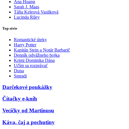
Ana Huang
Sarah J. Maas
Táňa Keleová Vasilková
Lucinda Riley
Top série
Romantické úteky
Harry Potter
Kapitán Stein a Notár Barbarič
Denník odvážneho bojka
Krimi Dominika Dána
Učím sa rozprávať
Duna
Smradi
Darčekové poukážky
Čítačky e-kníh
Vecičky od Martinusu
Káva, čaj a pochutiny