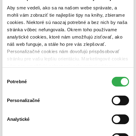
dostupná (bez vypredaných) (0 titulov)
dostupná (bez
Aby sme vedeli, ako sa na našom webe správate, a
vypredaných)
mohli vám zobraziť tie najlepšie tipy na knihy, zbierame
Nové / čítané
cookies. Niektoré sú naozaj potrebné a bez nich by naša
nová (0 titulov)
nová
stránka vôbec nefungovala. Okrem toho používame
čítaná (0 titulov)
čítaná
analytické cookies, ktoré nám umožňujú zisťovať, ako
čítaná - výborný stav (0 titulov)
čítaná - výborný stav
čítaná - mierne opotrebovaná (0 titulov)
čítaná - mierne
náš web funguje, a stále ho pre vás zlepšovať.
opotrebovaná
Personalizačné cookies nám dovoľujú prispôsobovať
čítané verzie vypredaných kníh (0 titulov)
čítané verzie
stránku pre vašu lepšiu orientáciu. Marketingové cookies
vypredaných kníh
nám zas umožňujú zobrazenie relevantnej reklamy.
Zúžiť výber
Niektoré údaje zdieľame aj s tretími stranami. Veľmi by
Výber
nám pomohlo, keby sme mohli používať všetky tieto
Potrebné
súhlasu
Zoradiť
cookies. Ďakujeme!
Personalizačné
Bestsellery
Top hodnotené
Analytické
Novinky
Najdrahšie
Najlacnejšie