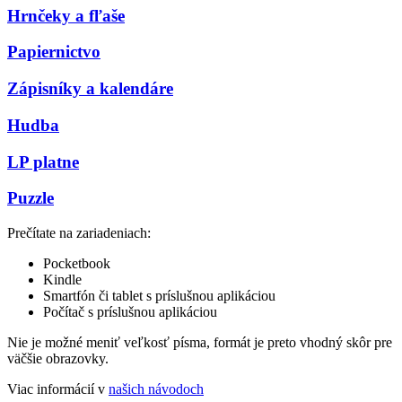
Hrnčeky a fľaše
Papiernictvo
Zápisníky a kalendáre
Hudba
LP platne
Puzzle
Prečítate na zariadeniach:
Pocketbook
Kindle
Smartfón či tablet s príslušnou aplikáciou
Počítač s príslušnou aplikáciou
Nie je možné meniť veľkosť písma, formát je preto vhodný skôr pre
väčšie obrazovky.
Viac informácií v
našich návodoch