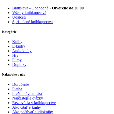
Bratislava - Obchodná
• Otvorené do 20:00
Všetky kníhkupectvá
Udalosti
Spriatelené kníhkupectvá
Kategórie
Knihy
E-knihy
Audioknihy
Hry
Filmy
Doplnky
Nakupujte u nás
Doručenie
Platba
Prečo práve u nás?
Najčastejšie otázky
Rezervácia v kníhkupectve
Ako čítať e-knihy
Ako počúvať audioknihy