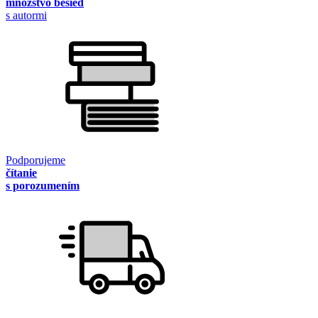
množstvo besied
s autormi
Podporujeme
čítanie
s porozumením