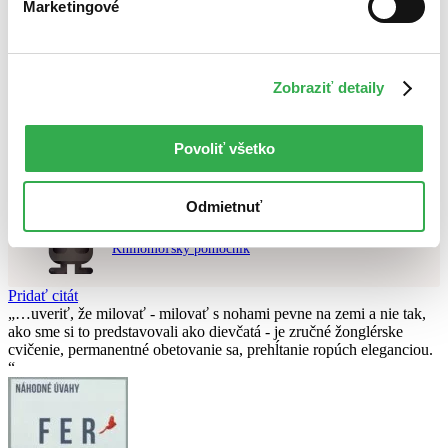
Marketingové
Najvyššia zľava
Použité filtre
Zrušiť filtre
Zobraziť detaily
Krabička
čítané
Nebol nájdený
žiadny titul
vyhovujúci zadaným podmienkam.
Skúste prosím zmeniť vyhľadávaný výraz.
Povoliť všetko
Chcete poradiť knihu?
Odmietnuť
Náš pomocník Sherlock vám ju s radosťou vypátra!
Knihomoľský pomocník
Pridať citát
…uveriť, že milovať - milovať s nohami pevne na zemi a nie tak,
ako sme si to predstavovali ako dievčatá - je zručné žonglérske
cvičenie, permanentné obetovanie sa, prehĺtanie ropúch eleganciou.