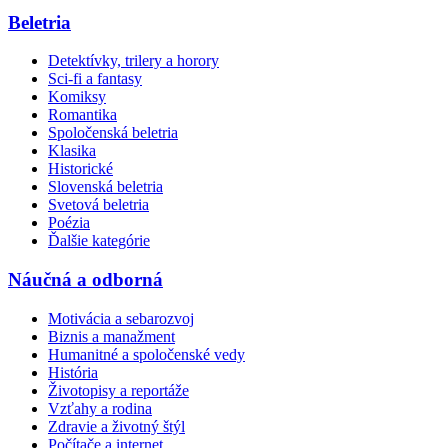
Beletria
Detektívky, trilery a horory
Sci-fi a fantasy
Komiksy
Romantika
Spoločenská beletria
Klasika
Historické
Slovenská beletria
Svetová beletria
Poézia
Ďalšie kategórie
Náučná a odborná
Motivácia a sebarozvoj
Biznis a manažment
Humanitné a spoločenské vedy
História
Životopisy a reportáže
Vzťahy a rodina
Zdravie a životný štýl
Počítače a internet