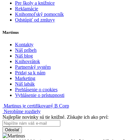
Pre školy a knižnice
Reklamácie
Knihomoľský pomocník
Odstúpiť od zmluvy
Martinus
Kontakty
Náš príbeh
Náš blog
Knihovrátok
Partnerský systém
Pridaj sa k nám
Marketing
Náš labák
Prehlásenie o cookies
Vyhlásenie o prístupnosti
Martinus je certifikovaný B Corp
Nerobíme rozdiely
Najlepšie novinky sú tie knižné. Získajte ich ako prví:
Odoslať