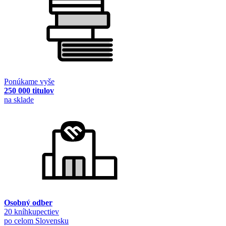
Ponúkame vyše
250 000 titulov
na sklade
Osobný odber
20 kníhkupectiev
po celom Slovensku