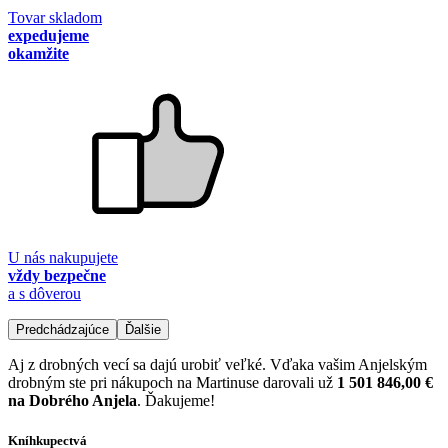
Tovar skladom
expedujeme
okamžite
U nás nakupujete
vždy bezpečne
a s dôverou
Predchádzajúce
Ďalšie
Aj z drobných vecí sa dajú urobiť veľké. Vďaka vašim Anjelským
drobným ste pri nákupoch na Martinuse darovali už
1 501 846,00 €
na Dobrého Anjela
. Ďakujeme!
Kníhkupectvá