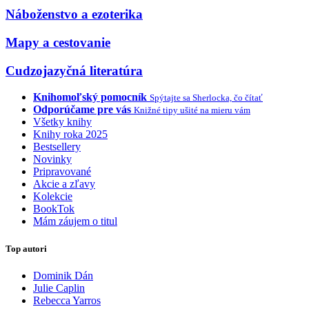
Náboženstvo a ezoterika
Mapy a cestovanie
Cudzojazyčná literatúra
Knihomoľský pomocník
Spýtajte sa Sherlocka, čo čítať
Odporúčame pre vás
Knižné tipy ušité na mieru vám
Všetky knihy
Knihy roka 2025
Bestsellery
Novinky
Pripravované
Akcie a zľavy
Kolekcie
BookTok
Mám záujem o titul
Top autori
Dominik Dán
Julie Caplin
Rebecca Yarros