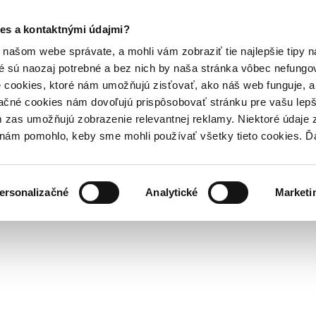
es a kontaktnými údajmi?
našom webe správate, a mohli vám zobraziť tie najlepšie tipy n
é sú naozaj potrebné a bez nich by naša stránka vôbec nefung
 cookies, ktoré nám umožňujú zisťovať, ako náš web funguje, a 
ačné cookies nám dovoľujú prispôsobovať stránku pre vašu lepši
zas umožňujú zobrazenie relevantnej reklamy. Niektoré údaje z
y nám pomohlo, keby sme mohli používať všetky tieto cookies. 
ersonalizačné
Analytické
Marketi