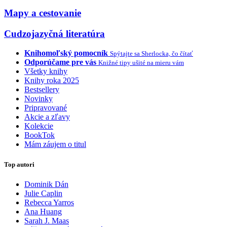
Mapy a cestovanie
Cudzojazyčná literatúra
Knihomoľský pomocník
Spýtajte sa Sherlocka, čo čítať
Odporúčame pre vás
Knižné tipy ušité na mieru vám
Všetky knihy
Knihy roka 2025
Bestsellery
Novinky
Pripravované
Akcie a zľavy
Kolekcie
BookTok
Mám záujem o titul
Top autori
Dominik Dán
Julie Caplin
Rebecca Yarros
Ana Huang
Sarah J. Maas