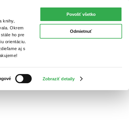
Povoliť všetko
a knihy,
ovala. Okrem
Odmietnuť
stále ho pre
u orientáciu.
dieľame aj s
Ďakujeme!
ngové
Zobraziť detaily