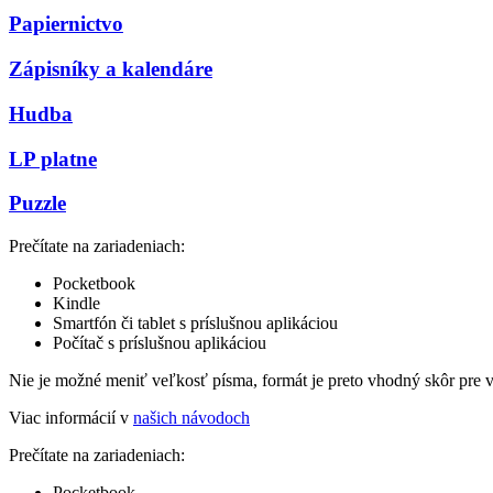
Papiernictvo
Zápisníky a kalendáre
Hudba
LP platne
Puzzle
Prečítate na zariadeniach:
Pocketbook
Kindle
Smartfón či tablet s príslušnou aplikáciou
Počítač s príslušnou aplikáciou
Nie je možné meniť veľkosť písma, formát je preto vhodný skôr pre 
Viac informácií v
našich návodoch
Prečítate na zariadeniach:
Pocketbook