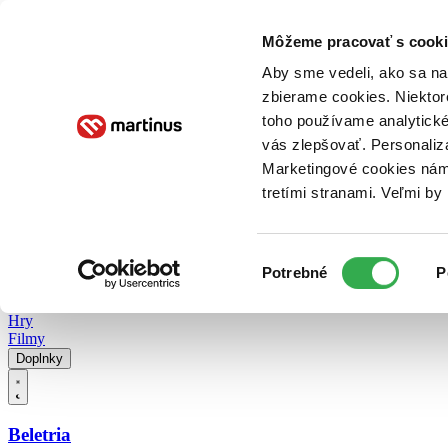
Doručenie
Kníhkupectvá
Knihovrátok
Poukážky
Knižný blog
Kontakt
Môžeme pracovať s cooki
Aby sme vedeli, ako sa na 
zbierame cookies. Niektor
E-knihy
Audioknihy
Hry
Filmy
Knihy
Doplnky
toho používame analytické
vás zlepšovať. Personaliz
Vyhľadávanie
Marketingové cookies nám 
tretími stranami. Veľmi b
Prihlásiť
Vyhľadávanie
Výber
Knihy
Potrebné
P
súhlasu
E-knihy
Audioknihy
Hry
Filmy
Doplnky
Beletria