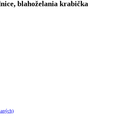
nice, blahoželania krabička
daných)