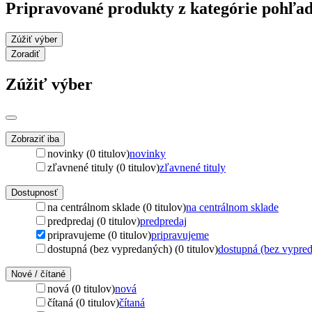
Pripravované produkty z kategórie pohľad
Zúžiť výber
Zoradiť
Zúžiť výber
Zobraziť iba
novinky (0 titulov)
novinky
zľavnené tituly (0 titulov)
zľavnené tituly
Dostupnosť
na centrálnom sklade (0 titulov)
na centrálnom sklade
predpredaj (0 titulov)
predpredaj
pripravujeme (0 titulov)
pripravujeme
dostupná (bez vypredaných) (0 titulov)
dostupná (bez vypre
Nové / čítané
nová (0 titulov)
nová
čítaná (0 titulov)
čítaná