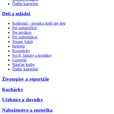
Ďalšie kategórie
Deti a mládež
Knihorad – poradca kníh pre deti
Pre najmenších
Pre prvákov
Pre pubertiakov
Young Adult
Beletria
Rozprávky
Sci-fi, fantasy a komiksy
Leporelá
Náučné knihy
Ďalšie kategórie
Životopisy a reportáže
Kuchárky
Učebnice a slovníky
Náboženstvo a ezoterika