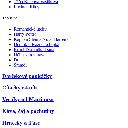
Táňa Keleová Vasilková
Lucinda Riley
Top série
Romantické úteky
Harry Potter
Kapitán Stein a Notár Barbarič
Denník odvážneho bojka
Krimi Dominika Dána
Učím sa rozprávať
Duna
Smradi
Darčekové poukážky
Čítačky e-kníh
Vecičky od Martinusu
Káva, čaj a pochutiny
Hrnčeky a fľaše