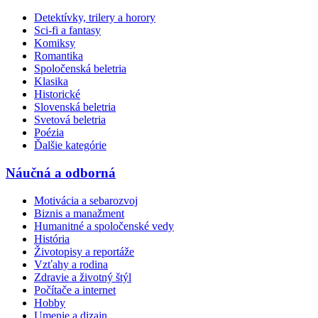
Detektívky, trilery a horory
Sci-fi a fantasy
Komiksy
Romantika
Spoločenská beletria
Klasika
Historické
Slovenská beletria
Svetová beletria
Poézia
Ďalšie kategórie
Náučná a odborná
Motivácia a sebarozvoj
Biznis a manažment
Humanitné a spoločenské vedy
História
Životopisy a reportáže
Vzťahy a rodina
Zdravie a životný štýl
Počítače a internet
Hobby
Umenie a dizajn