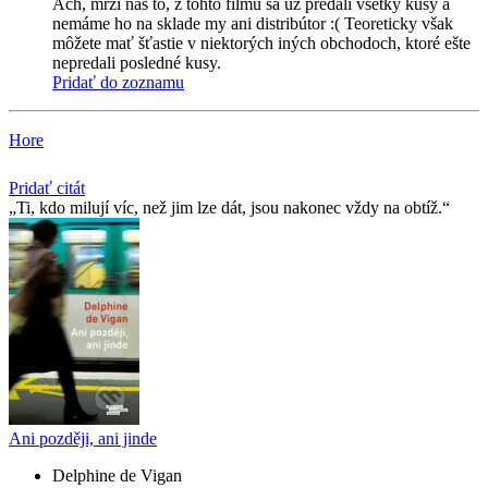
Ach, mrzí nás to, z tohto filmu sa už predali všetky kusy a
nemáme ho na sklade my ani distribútor :( Teoreticky však
môžete mať šťastie v niektorých iných obchodoch, ktoré ešte
nepredali posledné kusy.
Pridať do zoznamu
Hore
Pridať citát
Ti, kdo milují víc, než jim lze dát, jsou nakonec vždy na obtíž.
Ani později, ani jinde
Delphine de Vigan