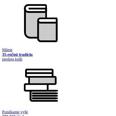
Máme
35-ročnú tradíciu
predaja kníh
Ponúkame vyše