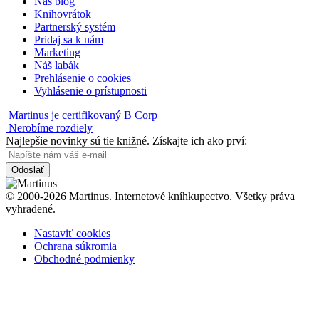
Náš blog
Knihovrátok
Partnerský systém
Pridaj sa k nám
Marketing
Náš labák
Prehlásenie o cookies
Vyhlásenie o prístupnosti
Martinus je certifikovaný B Corp
Nerobíme rozdiely
Najlepšie novinky sú tie knižné. Získajte ich ako prví:
Odoslať
© 2000-2026 Martinus. Internetové kníhkupectvo. Všetky práva
vyhradené.
Nastaviť cookies
Ochrana súkromia
Obchodné podmienky