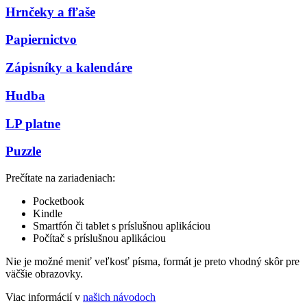
Hrnčeky a fľaše
Papiernictvo
Zápisníky a kalendáre
Hudba
LP platne
Puzzle
Prečítate na zariadeniach:
Pocketbook
Kindle
Smartfón či tablet s príslušnou aplikáciou
Počítač s príslušnou aplikáciou
Nie je možné meniť veľkosť písma, formát je preto vhodný skôr pre
väčšie obrazovky.
Viac informácií v
našich návodoch