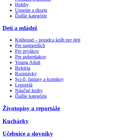
Hobby
Umenie a dizajn
Ďalšie kategórie
Deti a mládež
Knihorad – poradca kníh pre deti
Pre najmenších
Pre prvákov
Pre pubertiakov
Young Adult
Beletria
Rozprávky
Sci-fi, fantasy a komiksy
Leporelá
Náučné knihy
Ďalšie kategórie
Životopisy a reportáže
Kuchárky
Učebnice a slovníky