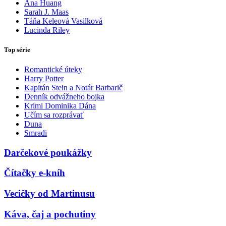
Ana Huang
Sarah J. Maas
Táňa Keleová Vasilková
Lucinda Riley
Top série
Romantické úteky
Harry Potter
Kapitán Stein a Notár Barbarič
Denník odvážneho bojka
Krimi Dominika Dána
Učím sa rozprávať
Duna
Smradi
Darčekové poukážky
Čítačky e-kníh
Vecičky od Martinusu
Káva, čaj a pochutiny