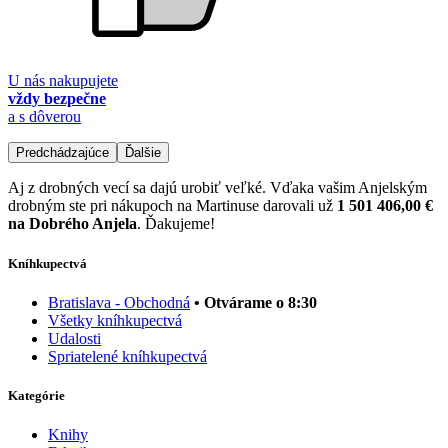
U nás nakupujete
vždy bezpečne
a s dôverou
Predchádzajúce
Ďalšie
Aj z drobných vecí sa dajú urobiť veľké. Vďaka vašim Anjelským
drobným ste pri nákupoch na Martinuse darovali už
1 501 406,00 €
na Dobrého Anjela
. Ďakujeme!
Kníhkupectvá
Bratislava - Obchodná
• Otvárame o 8:30
Všetky kníhkupectvá
Udalosti
Spriatelené kníhkupectvá
Kategórie
Knihy