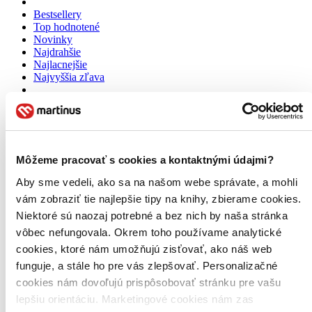
Bestsellery
Top hodnotené
Novinky
Najdrahšie
Najlacnejšie
Najvyššia zľava
Použité filtre
Zrušiť filtre
DVD obal
Vydavateľstvo Popron music
Môžeme pracovať s cookies a kontaktnými údajmi?
Aby sme vedeli, ako sa na našom webe správate, a mohli
vám zobraziť tie najlepšie tipy na knihy, zbierame cookies.
Niektoré sú naozaj potrebné a bez nich by naša stránka
vôbec nefungovala. Okrem toho používame analytické
cookies, ktoré nám umožňujú zisťovať, ako náš web
funguje, a stále ho pre vás zlepšovať. Personalizačné
cookies nám dovoľujú prispôsobovať stránku pre vašu
lepšiu orientáciu. Marketingové cookies nám zas