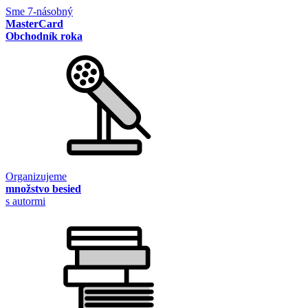
Sme 7-násobný
MasterCard
Obchodník roka
Organizujeme
množstvo besied
s autormi