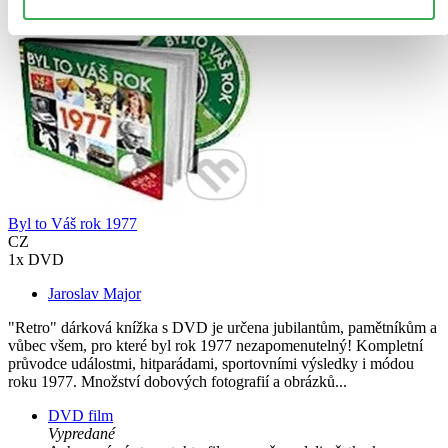
Byl to Váš rok 1977
CZ
1x DVD
Jaroslav Major
"Retro" dárková knížka s DVD je určena jubilantům, pamětníkům a
vůbec všem, pro které byl rok 1977 nezapomenutelný! Kompletní
průvodce událostmi, hitparádami, sportovními výsledky i módou
roku 1977. Množství dobových fotografií a obrázků...
DVD film
Vypredané