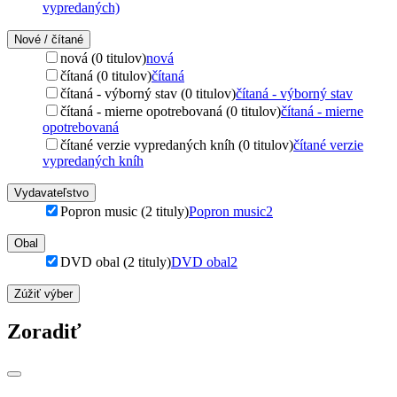
vypredaných)
Nové / čítané
nová (0 titulov)
nová
čítaná (0 titulov)
čítaná
čítaná - výborný stav (0 titulov)
čítaná - výborný stav
čítaná - mierne opotrebovaná (0 titulov)
čítaná - mierne
opotrebovaná
čítané verzie vypredaných kníh (0 titulov)
čítané verzie
vypredaných kníh
Vydavateľstvo
Popron music (2 tituly)
Popron music
2
Obal
DVD obal (2 tituly)
DVD obal
2
Zúžiť výber
Zoradiť