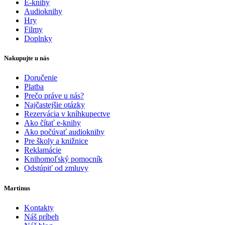
E-knihy
Audioknihy
Hry
Filmy
Doplnky
Nakupujte u nás
Doručenie
Platba
Prečo práve u nás?
Najčastejšie otázky
Rezervácia v kníhkupectve
Ako čítať e-knihy
Ako počúvať audioknihy
Pre školy a knižnice
Reklamácie
Knihomoľský pomocník
Odstúpiť od zmluvy
Martinus
Kontakty
Náš príbeh