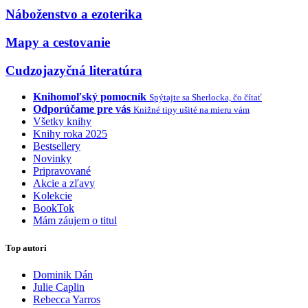
Náboženstvo a ezoterika
Mapy a cestovanie
Cudzojazyčná literatúra
Knihomoľský pomocník
Spýtajte sa Sherlocka, čo čítať
Odporúčame pre vás
Knižné tipy ušité na mieru vám
Všetky knihy
Knihy roka 2025
Bestsellery
Novinky
Pripravované
Akcie a zľavy
Kolekcie
BookTok
Mám záujem o titul
Top autori
Dominik Dán
Julie Caplin
Rebecca Yarros