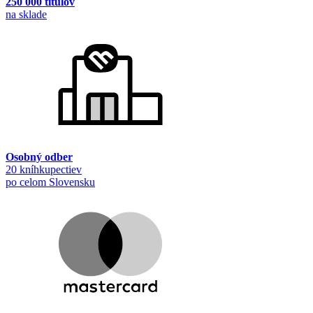
250 000 titulov
na sklade
Osobný odber
20 kníhkupectiev
po celom Slovensku