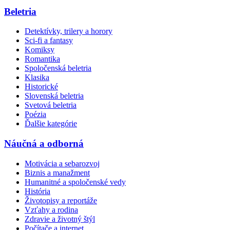
Beletria
Detektívky, trilery a horory
Sci-fi a fantasy
Komiksy
Romantika
Spoločenská beletria
Klasika
Historické
Slovenská beletria
Svetová beletria
Poézia
Ďalšie kategórie
Náučná a odborná
Motivácia a sebarozvoj
Biznis a manažment
Humanitné a spoločenské vedy
História
Životopisy a reportáže
Vzťahy a rodina
Zdravie a životný štýl
Počítače a internet