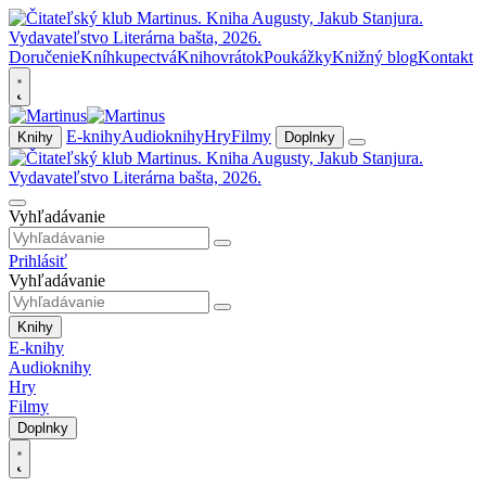
Doručenie
Kníhkupectvá
Knihovrátok
Poukážky
Knižný blog
Kontakt
E-knihy
Audioknihy
Hry
Filmy
Knihy
Doplnky
Vyhľadávanie
Prihlásiť
Vyhľadávanie
Knihy
E-knihy
Audioknihy
Hry
Filmy
Doplnky