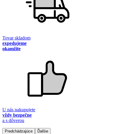
Tovar skladom
expedujeme
okamžite
U nás nakupujete
vždy bezpečne
a s dôverou
Predchádzajúce
Ďalšie