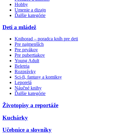
Hobby
Umenie a dizajn
Ďalšie kategórie
Deti a mládež
Knihorad – poradca kníh pre deti
Pre najmenších
Pre prvákov
Pre pubertiakov
Young Adult
Beletria
Rozprávky
Sci-fi, fantasy a komiksy
Leporelá
Náučné knihy
Ďalšie kategórie
Životopisy a reportáže
Kuchárky
Učebnice a slovníky