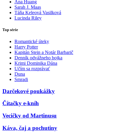
Ana Huang
Sarah J. Maas
Táňa Keleová Vasilková
Lucinda Riley
Top série
Romantické úteky
Harry Potter
Kapitán Stein a Notár Barbarič
Denník odvážneho bojka
Krimi Dominika Dána
Učím sa rozprávať
Duna
Smradi
Darčekové poukážky
Čítačky e-kníh
Vecičky od Martinusu
Káva, čaj a pochutiny