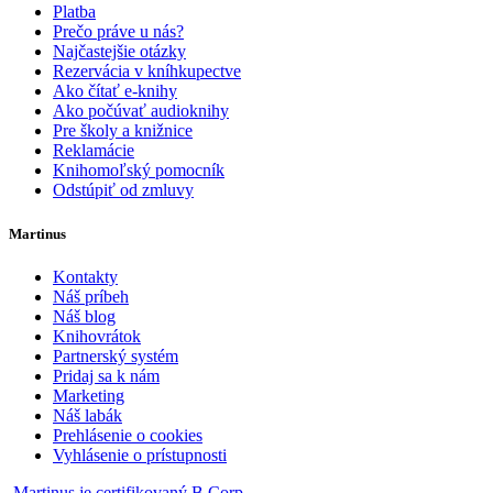
Platba
Prečo práve u nás?
Najčastejšie otázky
Rezervácia v kníhkupectve
Ako čítať e-knihy
Ako počúvať audioknihy
Pre školy a knižnice
Reklamácie
Knihomoľský pomocník
Odstúpiť od zmluvy
Martinus
Kontakty
Náš príbeh
Náš blog
Knihovrátok
Partnerský systém
Pridaj sa k nám
Marketing
Náš labák
Prehlásenie o cookies
Vyhlásenie o prístupnosti
Martinus je certifikovaný B Corp