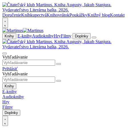
Doručenie
Kníhkupectvá
Knihovrátok
Poukážky
Knižný blog
Kontakt
E-knihy
Audioknihy
Hry
Filmy
Knihy
Doplnky
Vyhľadávanie
Prihlásiť
Vyhľadávanie
Knihy
E-knihy
Audioknihy
Hry
Filmy
Doplnky