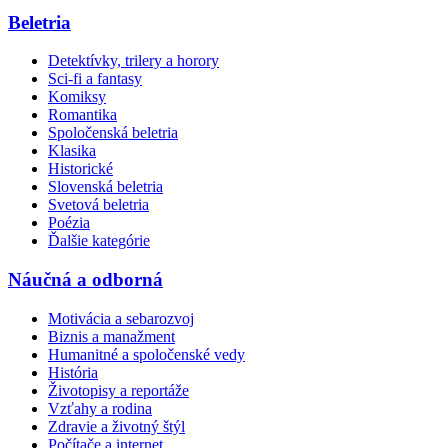
Beletria
Detektívky, trilery a horory
Sci-fi a fantasy
Komiksy
Romantika
Spoločenská beletria
Klasika
Historické
Slovenská beletria
Svetová beletria
Poézia
Ďalšie kategórie
Náučná a odborná
Motivácia a sebarozvoj
Biznis a manažment
Humanitné a spoločenské vedy
História
Životopisy a reportáže
Vzťahy a rodina
Zdravie a životný štýl
Počítače a internet