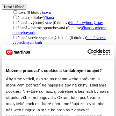
Nové / čítané
nová (0 titulov)
nová
čítaná (0 titulov)
čítaná
čítaná - výborný stav (0 titulov)
čítaná - výborný stav
čítaná - mierne opotrebovaná (0 titulov)
čítaná - mierne
opotrebovaná
čítané verzie vypredaných kníh (0 titulov)
čítané verzie
vypredaných kníh
Vydavateľstvo
Fraus (1 titul)
Fraus
1
Obal
Môžeme pracovať s cookies a kontaktnými údajmi?
CD obal (1 titul)
CD obal
1
DVD obal (1 titul)
DVD obal
1
Aby sme vedeli, ako sa na našom webe správate, a
mohli vám zobraziť tie najlepšie tipy na knihy, zbierame
Zúžiť výber
cookies. Niektoré sú naozaj potrebné a bez nich by naša
Zoradiť
stránka vôbec nefungovala. Okrem toho používame
analytické cookies, ktoré nám umožňujú zisťovať, ako
náš web funguje, a stále ho pre vás zlepšovať.