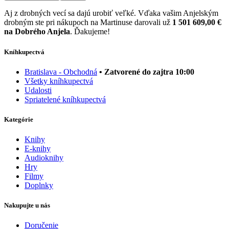
Aj z drobných vecí sa dajú urobiť veľké. Vďaka vašim Anjelským
drobným ste pri nákupoch na Martinuse darovali už
1 501 609,00 €
na Dobrého Anjela
. Ďakujeme!
Kníhkupectvá
Bratislava - Obchodná
• Zatvorené do zajtra 10:00
Všetky kníhkupectvá
Udalosti
Spriatelené kníhkupectvá
Kategórie
Knihy
E-knihy
Audioknihy
Hry
Filmy
Doplnky
Nakupujte u nás
Doručenie