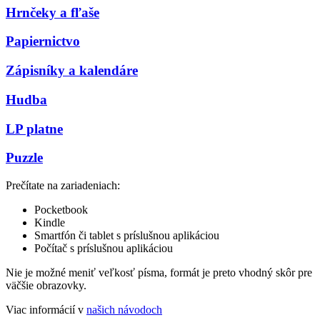
Hrnčeky a fľaše
Papiernictvo
Zápisníky a kalendáre
Hudba
LP platne
Puzzle
Prečítate na zariadeniach:
Pocketbook
Kindle
Smartfón či tablet s príslušnou aplikáciou
Počítač s príslušnou aplikáciou
Nie je možné meniť veľkosť písma, formát je preto vhodný skôr pre
väčšie obrazovky.
Viac informácií v
našich návodoch