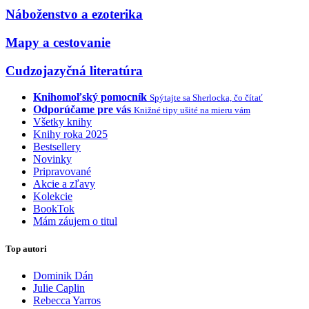
Náboženstvo a ezoterika
Mapy a cestovanie
Cudzojazyčná literatúra
Knihomoľský pomocník
Spýtajte sa Sherlocka, čo čítať
Odporúčame pre vás
Knižné tipy ušité na mieru vám
Všetky knihy
Knihy roka 2025
Bestsellery
Novinky
Pripravované
Akcie a zľavy
Kolekcie
BookTok
Mám záujem o titul
Top autori
Dominik Dán
Julie Caplin
Rebecca Yarros