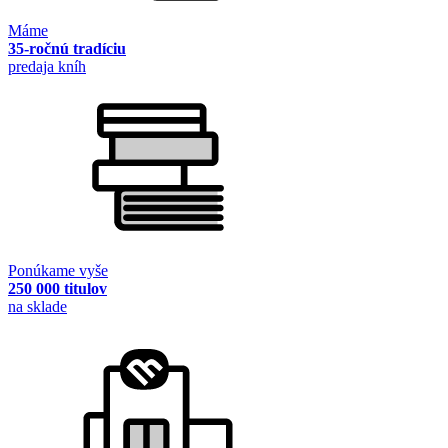
Máme
35-ročnú tradíciu
predaja kníh
Ponúkame vyše
250 000 titulov
na sklade