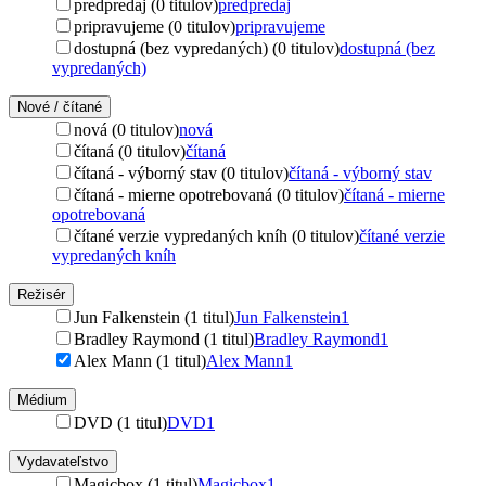
predpredaj (0 titulov)
predpredaj
pripravujeme (0 titulov)
pripravujeme
dostupná (bez vypredaných) (0 titulov)
dostupná (bez
vypredaných)
Nové / čítané
nová (0 titulov)
nová
čítaná (0 titulov)
čítaná
čítaná - výborný stav (0 titulov)
čítaná - výborný stav
čítaná - mierne opotrebovaná (0 titulov)
čítaná - mierne
opotrebovaná
čítané verzie vypredaných kníh (0 titulov)
čítané verzie
vypredaných kníh
Režisér
Jun Falkenstein (1 titul)
Jun Falkenstein
1
Bradley Raymond (1 titul)
Bradley Raymond
1
Alex Mann (1 titul)
Alex Mann
1
Médium
DVD (1 titul)
DVD
1
Vydavateľstvo
Magicbox (1 titul)
Magicbox
1