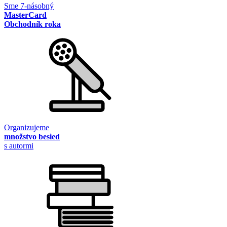
Sme 7-násobný
MasterCard
Obchodník roka
Organizujeme
množstvo besied
s autormi