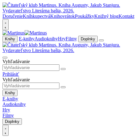
Doručenie
Kníhkupectvá
Knihovrátok
Poukážky
Knižný blog
Kontakt
E-knihy
Audioknihy
Hry
Filmy
Knihy
Doplnky
Vyhľadávanie
Prihlásiť
Vyhľadávanie
Knihy
E-knihy
Audioknihy
Hry
Filmy
Doplnky