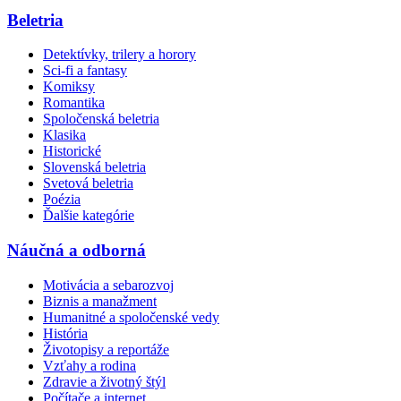
Beletria
Detektívky, trilery a horory
Sci-fi a fantasy
Komiksy
Romantika
Spoločenská beletria
Klasika
Historické
Slovenská beletria
Svetová beletria
Poézia
Ďalšie kategórie
Náučná a odborná
Motivácia a sebarozvoj
Biznis a manažment
Humanitné a spoločenské vedy
História
Životopisy a reportáže
Vzťahy a rodina
Zdravie a životný štýl
Počítače a internet