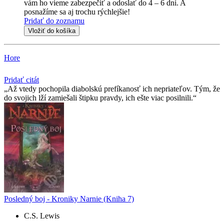
vám ho vieme zabezpečiť a odoslať do 4 – 6 dní. A
posnažíme sa aj trochu rýchlejšie!
Pridať do zoznamu
Vložiť do košíka
Hore
Pridať citát
Až vtedy pochopila diabolskú prefíkanosť ich nepriateľov. Tým, že
do svojich lží zamiešali štipku pravdy, ich ešte viac posilnili.
Posledný boj - Kroniky Narnie (Kniha 7)
C.S. Lewis