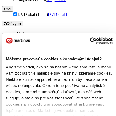
Obal
DVD obal (1 titul)
DVD obal
1
Zúžiť výber
Zoradiť
Môžeme pracovať s cookies a kontaktnými údajmi?
Bestsellery
Top hodnotené
Aby sme vedeli, ako sa na našom webe správate, a mohli
Novinky
vám zobraziť tie najlepšie tipy na knihy, zbierame cookies.
Najdrahšie
Najlacnejšie
Niektoré sú naozaj potrebné a bez nich by naša stránka
Najvyššia zľava
vôbec nefungovala. Okrem toho používame analytické
cookies, ktoré nám umožňujú zisťovať, ako náš web
Použité filtre
funguje, a stále ho pre vás zlepšovať. Personalizačné
Zrušiť filtre
cookies nám dovoľujú prispôsobovať stránku pre vašu
DVD obal
Režisér Alex Mann
lepšiu orientáciu. Marketingové cookies nám zas