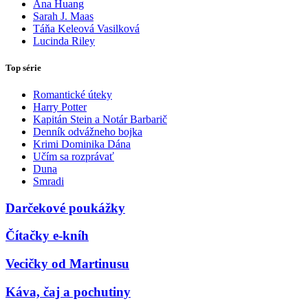
Ana Huang
Sarah J. Maas
Táňa Keleová Vasilková
Lucinda Riley
Top série
Romantické úteky
Harry Potter
Kapitán Stein a Notár Barbarič
Denník odvážneho bojka
Krimi Dominika Dána
Učím sa rozprávať
Duna
Smradi
Darčekové poukážky
Čítačky e-kníh
Vecičky od Martinusu
Káva, čaj a pochutiny