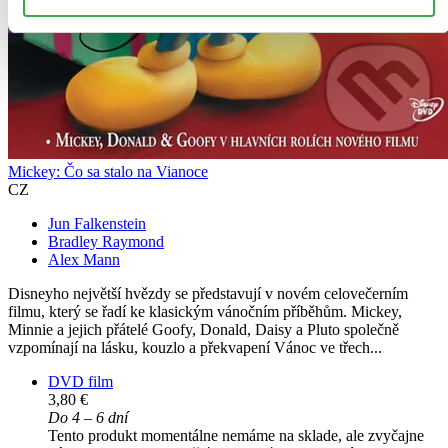
Mickey: Čo sa stalo na Vianoce
CZ
Jun Falkenstein
Bradley Raymond
Alex Mann
Disneyho největší hvězdy se představují v novém celovečerním
filmu, který se řadí ke klasickým vánočním příběhům. Mickey,
Minnie a jejich přátelé Goofy, Donald, Daisy a Pluto společně
vzpomínají na lásku, kouzlo a překvapení Vánoc ve třech...
DVD film
3,80 €
Do 4 – 6 dní
Tento produkt momentálne nemáme na sklade, ale zvyčajne