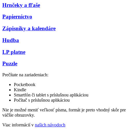
Hrnčeky a fľaše
Papiernictvo
Zápisníky a kalendáre
Hudba
LP platne
Puzzle
Prečítate na zariadeniach:
Pocketbook
Kindle
Smartfón či tablet s príslušnou aplikáciou
Počítač s príslušnou aplikáciou
Nie je možné meniť veľkosť písma, formát je preto vhodný skôr pre
väčšie obrazovky.
Viac informácií v
našich návodoch