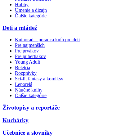
Hobby
Umenie a dizajn
Ďalšie kategórie
Deti a mládež
Knihorad – poradca kníh pre deti
Pre najmenších
Pre prvákov
Pre pubertiakov
Young Adult
Beletria
Rozprávky
Sci-fi, fantasy a komiksy
Leporelá
Náučné knihy
Ďalšie kategórie
Životopisy a reportáže
Kuchárky
Učebnice a slovníky