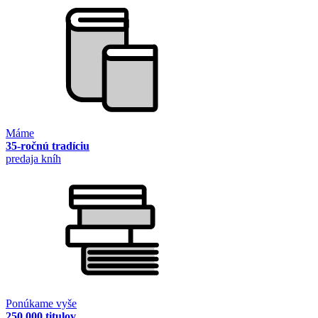
Máme
35-ročnú tradíciu
predaja kníh
Ponúkame vyše
250 000 titulov