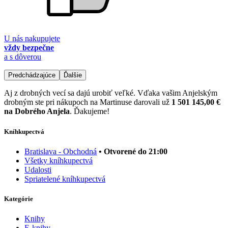
U nás nakupujete
vždy bezpečne
a s dôverou
Predchádzajúce
Ďalšie
Aj z drobných vecí sa dajú urobiť veľké. Vďaka vašim Anjelským
drobným ste pri nákupoch na Martinuse darovali už
1 501 145,00 €
na Dobrého Anjela
. Ďakujeme!
Kníhkupectvá
Bratislava - Obchodná
• Otvorené do 21:00
Všetky kníhkupectvá
Udalosti
Spriatelené kníhkupectvá
Kategórie
Knihy
E-knihy