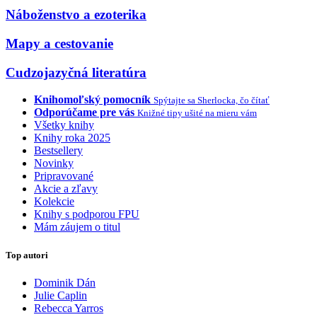
Náboženstvo a ezoterika
Mapy a cestovanie
Cudzojazyčná literatúra
Knihomoľský pomocník
Spýtajte sa Sherlocka, čo čítať
Odporúčame pre vás
Knižné tipy ušité na mieru vám
Všetky knihy
Knihy roka 2025
Bestsellery
Novinky
Pripravované
Akcie a zľavy
Kolekcie
Knihy s podporou FPU
Mám záujem o titul
Top autori
Dominik Dán
Julie Caplin
Rebecca Yarros