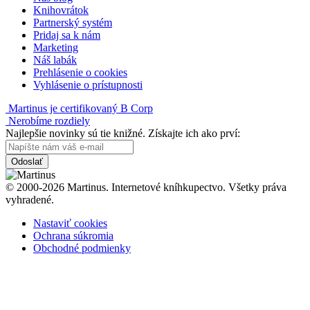
Knihovrátok
Partnerský systém
Pridaj sa k nám
Marketing
Náš labák
Prehlásenie o cookies
Vyhlásenie o prístupnosti
Martinus je certifikovaný B Corp
Nerobíme rozdiely
Najlepšie novinky sú tie knižné. Získajte ich ako prví:
Odoslať
© 2000-2026 Martinus. Internetové kníhkupectvo. Všetky práva
vyhradené.
Nastaviť cookies
Ochrana súkromia
Obchodné podmienky