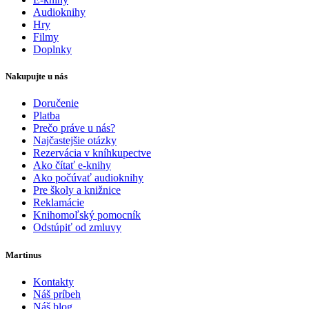
Audioknihy
Hry
Filmy
Doplnky
Nakupujte u nás
Doručenie
Platba
Prečo práve u nás?
Najčastejšie otázky
Rezervácia v kníhkupectve
Ako čítať e-knihy
Ako počúvať audioknihy
Pre školy a knižnice
Reklamácie
Knihomoľský pomocník
Odstúpiť od zmluvy
Martinus
Kontakty
Náš príbeh
Náš blog