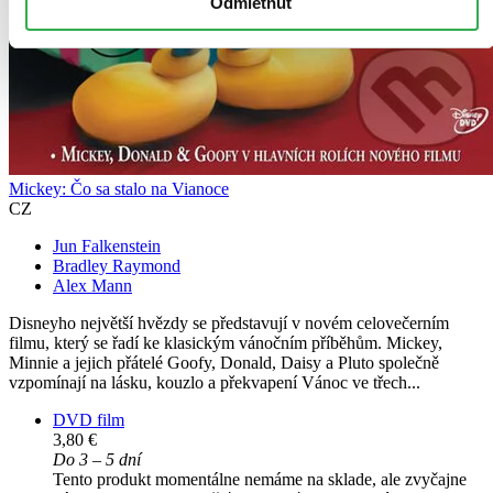
Odmietnuť
Mickey: Čo sa stalo na Vianoce
CZ
Jun Falkenstein
Bradley Raymond
Alex Mann
Disneyho největší hvězdy se představují v novém celovečerním
filmu, který se řadí ke klasickým vánočním příběhům. Mickey,
Minnie a jejich přátelé Goofy, Donald, Daisy a Pluto společně
vzpomínají na lásku, kouzlo a překvapení Vánoc ve třech...
DVD film
3,80 €
Do 3 – 5 dní
Tento produkt momentálne nemáme na sklade, ale zvyčajne