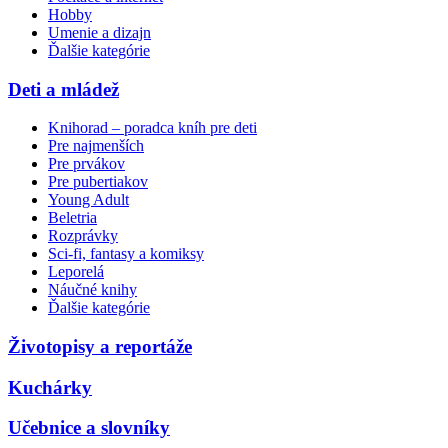
Hobby
Umenie a dizajn
Ďalšie kategórie
Deti a mládež
Knihorad – poradca kníh pre deti
Pre najmenších
Pre prvákov
Pre pubertiakov
Young Adult
Beletria
Rozprávky
Sci-fi, fantasy a komiksy
Leporelá
Náučné knihy
Ďalšie kategórie
Životopisy a reportáže
Kuchárky
Učebnice a slovníky