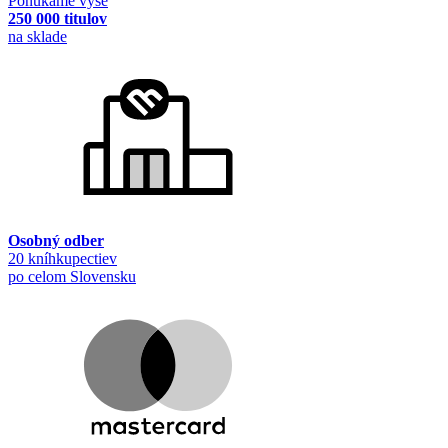
Ponúkame vyše
250 000 titulov
na sklade
Osobný odber
20 kníhkupectiev
po celom Slovensku