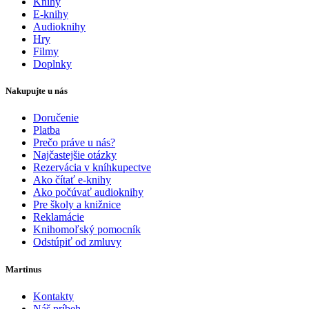
Knihy
E-knihy
Audioknihy
Hry
Filmy
Doplnky
Nakupujte u nás
Doručenie
Platba
Prečo práve u nás?
Najčastejšie otázky
Rezervácia v kníhkupectve
Ako čítať e-knihy
Ako počúvať audioknihy
Pre školy a knižnice
Reklamácie
Knihomoľský pomocník
Odstúpiť od zmluvy
Martinus
Kontakty
Náš príbeh