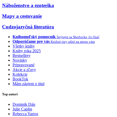
Náboženstvo a ezoterika
Mapy a cestovanie
Cudzojazyčná literatúra
Knihomoľský pomocník
Spýtajte sa Sherlocka, čo čítať
Odporúčame pre vás
Knižné tipy ušité na mieru vám
Všetky knihy
Knihy roka 2025
Bestsellery
Novinky
Pripravované
Akcie a zľavy
Kolekcie
BookTok
Mám záujem o titul
Top autori
Dominik Dán
Julie Caplin
Rebecca Yarros