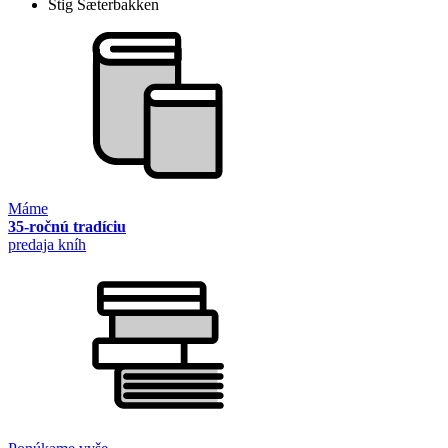
Stig Sæterbakken
Máme
35-ročnú tradíciu
predaja kníh