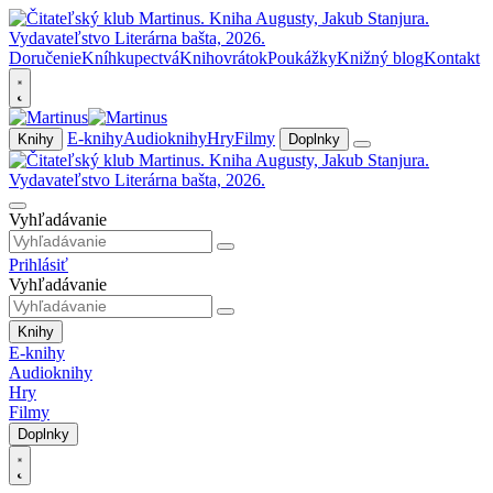
Doručenie
Kníhkupectvá
Knihovrátok
Poukážky
Knižný blog
Kontakt
E-knihy
Audioknihy
Hry
Filmy
Knihy
Doplnky
Vyhľadávanie
Prihlásiť
Vyhľadávanie
Knihy
E-knihy
Audioknihy
Hry
Filmy
Doplnky