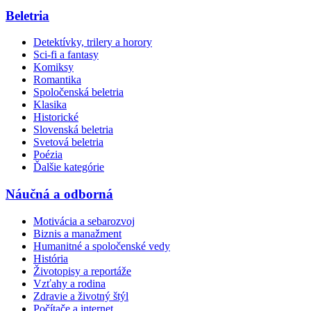
Beletria
Detektívky, trilery a horory
Sci-fi a fantasy
Komiksy
Romantika
Spoločenská beletria
Klasika
Historické
Slovenská beletria
Svetová beletria
Poézia
Ďalšie kategórie
Náučná a odborná
Motivácia a sebarozvoj
Biznis a manažment
Humanitné a spoločenské vedy
História
Životopisy a reportáže
Vzťahy a rodina
Zdravie a životný štýl
Počítače a internet