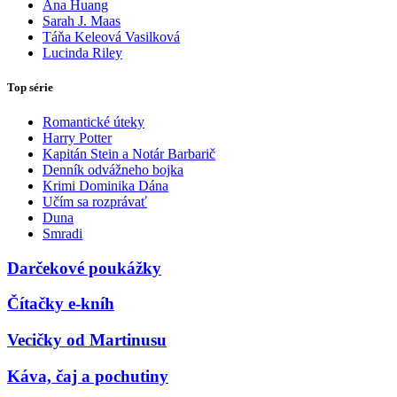
Ana Huang
Sarah J. Maas
Táňa Keleová Vasilková
Lucinda Riley
Top série
Romantické úteky
Harry Potter
Kapitán Stein a Notár Barbarič
Denník odvážneho bojka
Krimi Dominika Dána
Učím sa rozprávať
Duna
Smradi
Darčekové poukážky
Čítačky e-kníh
Vecičky od Martinusu
Káva, čaj a pochutiny