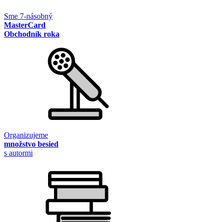
Sme 7-násobný
MasterCard
Obchodník roka
Organizujeme
množstvo besied
s autormi