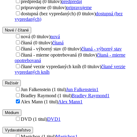
predpredaj (0 titulov)
predpredaj
pripravujeme (0 titulov)
pripravujeme
dostupná (bez vypredaných) (0 titulov)
dostupná (bez
vypredaných)
Nové / čítané
nová (0 titulov)
nová
čítaná (0 titulov)
čítaná
čítaná - výborný stav (0 titulov)
čítaná - výborný stav
čítaná - mierne opotrebovaná (0 titulov)
čítaná - mierne
opotrebovaná
čítané verzie vypredaných kníh (0 titulov)
čítané verzie
vypredaných kníh
Režisér
Jun Falkenstein (1 titul)
Jun Falkenstein
1
Bradley Raymond (1 titul)
Bradley Raymond
1
Alex Mann (1 titul)
Alex Mann
1
Médium
DVD (1 titul)
DVD
1
Vydavateľstvo
Magicbox (1 titul)
Magicbox
1