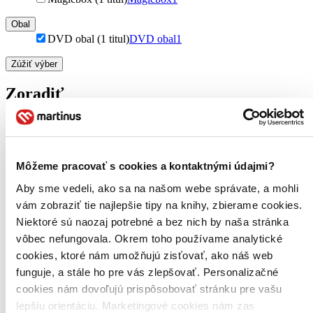
Obal
DVD obal (1 titul)
DVD obal
1
Zúžiť výber
Zoradiť
Bestsellery
Môžeme pracovať s cookies a kontaktnými údajmi?
Top hodnotené
Novinky
Aby sme vedeli, ako sa na našom webe správate, a mohli
Najdrahšie
vám zobraziť tie najlepšie tipy na knihy, zbierame cookies.
Najlacnejšie
Niektoré sú naozaj potrebné a bez nich by naša stránka
Najvyššia zľava
vôbec nefungovala. Okrem toho používame analytické
cookies, ktoré nám umožňujú zisťovať, ako náš web
Použité filtre
Zrušiť filtre
funguje, a stále ho pre vás zlepšovať. Personalizačné
DVD obal
Režisér Alex Mann
cookies nám dovoľujú prispôsobovať stránku pre vašu
lepšiu orientáciu. Marketingové cookies nám zas