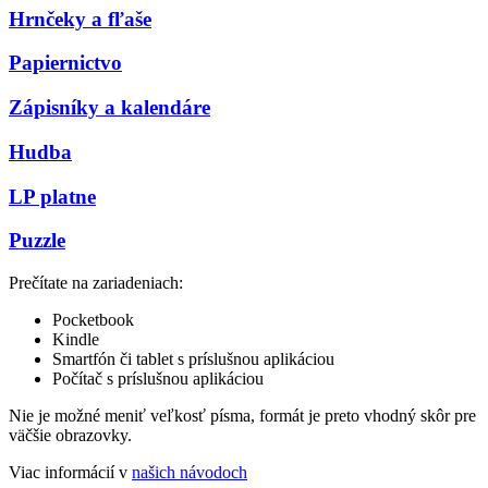
Hrnčeky a fľaše
Papiernictvo
Zápisníky a kalendáre
Hudba
LP platne
Puzzle
Prečítate na zariadeniach:
Pocketbook
Kindle
Smartfón či tablet s príslušnou aplikáciou
Počítač s príslušnou aplikáciou
Nie je možné meniť veľkosť písma, formát je preto vhodný skôr pre
väčšie obrazovky.
Viac informácií v
našich návodoch