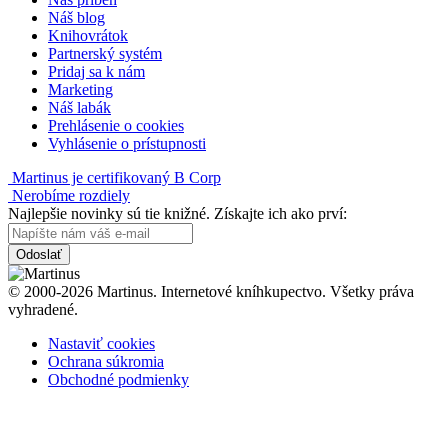
Náš blog
Knihovrátok
Partnerský systém
Pridaj sa k nám
Marketing
Náš labák
Prehlásenie o cookies
Vyhlásenie o prístupnosti
Martinus je certifikovaný B Corp
Nerobíme rozdiely
Najlepšie novinky sú tie knižné. Získajte ich ako prví:
Odoslať
© 2000-2026 Martinus. Internetové kníhkupectvo. Všetky práva
vyhradené.
Nastaviť cookies
Ochrana súkromia
Obchodné podmienky