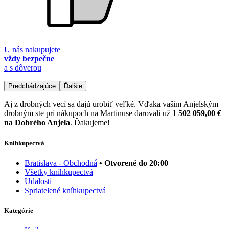
U nás nakupujete
vždy bezpečne
a s dôverou
Predchádzajúce
Ďalšie
Aj z drobných vecí sa dajú urobiť veľké. Vďaka vašim Anjelským
drobným ste pri nákupoch na Martinuse darovali už
1 502 059,00 €
na Dobrého Anjela
. Ďakujeme!
Kníhkupectvá
Bratislava - Obchodná
• Otvorené do 20:00
Všetky kníhkupectvá
Udalosti
Spriatelené kníhkupectvá
Kategórie