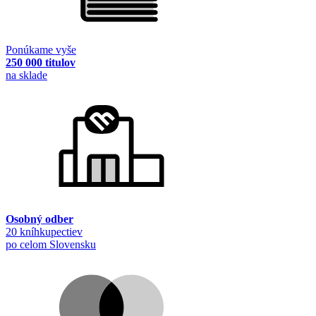
Ponúkame vyše
250 000 titulov
na sklade
Osobný odber
20 kníhkupectiev
po celom Slovensku