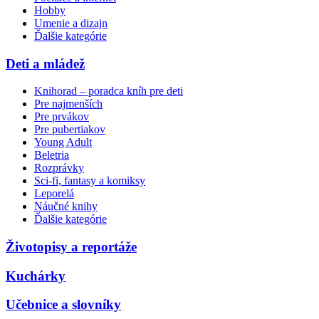
Hobby
Umenie a dizajn
Ďalšie kategórie
Deti a mládež
Knihorad – poradca kníh pre deti
Pre najmenších
Pre prvákov
Pre pubertiakov
Young Adult
Beletria
Rozprávky
Sci-fi, fantasy a komiksy
Leporelá
Náučné knihy
Ďalšie kategórie
Životopisy a reportáže
Kuchárky
Učebnice a slovníky