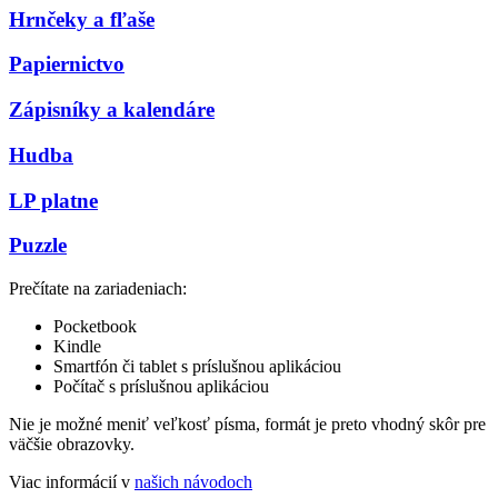
Hrnčeky a fľaše
Papiernictvo
Zápisníky a kalendáre
Hudba
LP platne
Puzzle
Prečítate na zariadeniach:
Pocketbook
Kindle
Smartfón či tablet s príslušnou aplikáciou
Počítač s príslušnou aplikáciou
Nie je možné meniť veľkosť písma, formát je preto vhodný skôr pre
väčšie obrazovky.
Viac informácií v
našich návodoch