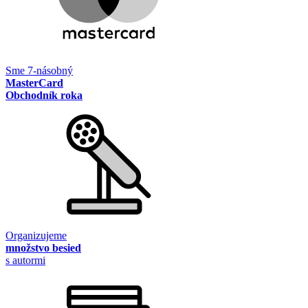
Sme 7-násobný
MasterCard
Obchodník roka
Organizujeme
množstvo besied
s autormi