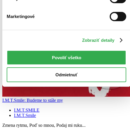
Marketingové
Zobraziť detaily
Povoliť všetko
Odmietnuť
I.M.T.Smile: Budeme to stále my
I.M.T.SMILE
I.M.T.Smile
Zmena rytmu, Poď so mnou, Podaj mi ruku...