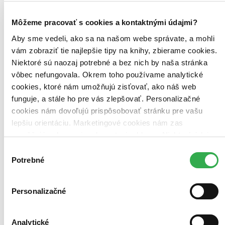
Zoradiť
Môžeme pracovať s cookies a kontaktnými údajmi?
Aby sme vedeli, ako sa na našom webe správate, a mohli
vám zobraziť tie najlepšie tipy na knihy, zbierame cookies.
Niektoré sú naozaj potrebné a bez nich by naša stránka
Bestsellery
vôbec nefungovala. Okrem toho používame analytické
Top hodnotené
Novinky
cookies, ktoré nám umožňujú zisťovať, ako náš web
Najdrahšie
funguje, a stále ho pre vás zlepšovať. Personalizačné
Najlacnejšie
cookies nám dovoľujú prispôsobovať stránku pre vašu
Najvyššia zľava
lepšiu orientáciu. Marketingové cookies nám zas
umožňujú zobrazenie relevantnej reklamy. Niektoré údaje
Použité filtre
Zrušiť filtre
zdieľame aj s tretími stranami. Veľmi by nám pomohlo,
Výber
CD obal
dostupné
keby sme mohli používať všetky tieto cookies. Ďakujeme!
Potrebné
súhlasu
Personalizačné
Analytické