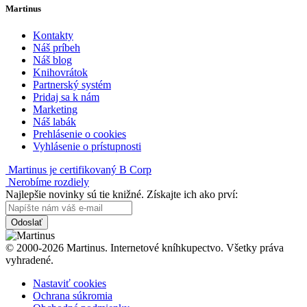
Martinus
Kontakty
Náš príbeh
Náš blog
Knihovrátok
Partnerský systém
Pridaj sa k nám
Marketing
Náš labák
Prehlásenie o cookies
Vyhlásenie o prístupnosti
Martinus je certifikovaný B Corp
Nerobíme rozdiely
Najlepšie novinky sú tie knižné. Získajte ich ako prví:
Odoslať
© 2000-2026 Martinus. Internetové kníhkupectvo. Všetky práva
vyhradené.
Nastaviť cookies
Ochrana súkromia