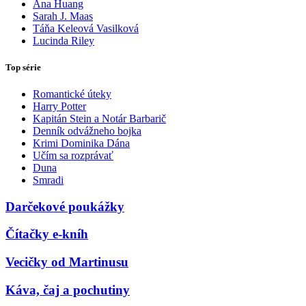
Ana Huang
Sarah J. Maas
Táňa Keleová Vasilková
Lucinda Riley
Top série
Romantické úteky
Harry Potter
Kapitán Stein a Notár Barbarič
Denník odvážneho bojka
Krimi Dominika Dána
Učím sa rozprávať
Duna
Smradi
Darčekové poukážky
Čítačky e-kníh
Vecičky od Martinusu
Káva, čaj a pochutiny