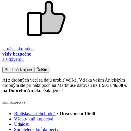
U nás nakupujete
vždy bezpečne
a s dôverou
Predchádzajúce
Ďalšie
Aj z drobných vecí sa dajú urobiť veľké. Vďaka vašim Anjelským
drobným ste pri nákupoch na Martinuse darovali už
1 501 846,00 €
na Dobrého Anjela
. Ďakujeme!
Kníhkupectvá
Bratislava - Obchodná
• Otvárame o 10:00
Všetky kníhkupectvá
Udalosti
Spriatelené kníhkupectvá