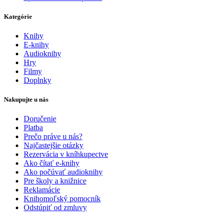
Kategórie
Knihy
E-knihy
Audioknihy
Hry
Filmy
Doplnky
Nakupujte u nás
Doručenie
Platba
Prečo práve u nás?
Najčastejšie otázky
Rezervácia v kníhkupectve
Ako čítať e-knihy
Ako počúvať audioknihy
Pre školy a knižnice
Reklamácie
Knihomoľský pomocník
Odstúpiť od zmluvy