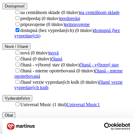
Dostupnosť
na centrálnom sklade (0 titulov)
na centrálnom sklade
predpredaj (0 titulov)
predpredaj
pripravujeme (0 titulov)
pripravujeme
dostupná (bez vypredaných) (0 titulov)
dostupná (bez
vypredaných)
Nové / čítané
nová (0 titulov)
nová
čítaná (0 titulov)
čítaná
čítaná - výborný stav (0 titulov)
čítaná - výborný stav
čítaná - mierne opotrebovaná (0 titulov)
čítaná - mierne
opotrebovaná
čítané verzie vypredaných kníh (0 titulov)
čítané verzie
vypredaných kníh
Vydavateľstvo
Universal Music (1 titul)
Universal Music
1
Obal
CD obal (1 titul)
CD obal
1
Zúžiť výber