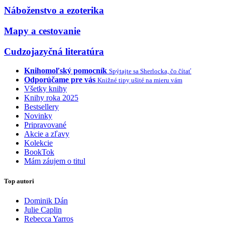
Náboženstvo a ezoterika
Mapy a cestovanie
Cudzojazyčná literatúra
Knihomoľský pomocník
Spýtajte sa Sherlocka, čo čítať
Odporúčame pre vás
Knižné tipy ušité na mieru vám
Všetky knihy
Knihy roka 2025
Bestsellery
Novinky
Pripravované
Akcie a zľavy
Kolekcie
BookTok
Mám záujem o titul
Top autori
Dominik Dán
Julie Caplin
Rebecca Yarros