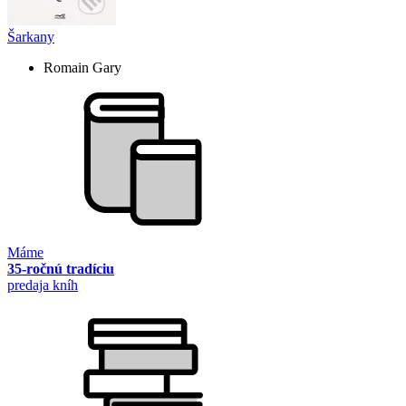
Šarkany
Romain Gary
Máme
35-ročnú tradíciu
predaja kníh