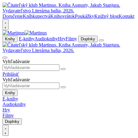
Doručenie
Kníhkupectvá
Knihovrátok
Poukážky
Knižný blog
Kontakt
E-knihy
Audioknihy
Hry
Filmy
Knihy
Doplnky
Vyhľadávanie
Prihlásiť
Vyhľadávanie
Knihy
E-knihy
Audioknihy
Hry
Filmy
Doplnky