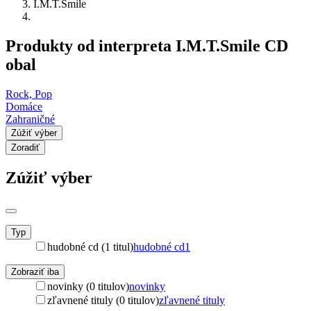
I.M.T.Smile
Produkty od interpreta I.M.T.Smile CD
obal
Rock, Pop
Domáce
Zahraničné
Zúžiť výber
Zoradiť
Zúžiť výber
Typ
hudobné cd (1 titul)
hudobné cd
1
Zobraziť iba
novinky (0 titulov)
novinky
zľavnené tituly (0 titulov)
zľavnené tituly