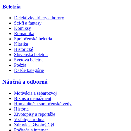
Beletria
Detektívky, trilery a horory
Sci-fi a fantasy
Komiksy
Romantika
Spoločenská beletria
Klasika
Historické
Slovenská beletria
Svetová beletria
Poézia
Ďalšie kategórie
Náučná a odborná
Motivácia a sebarozvoj
Biznis a manažment
Humanitné a spoločenské vedy
História
Životopisy a reportáže
Vzťahy a rodina
Zdravie a životný štýl
Počítače a internet