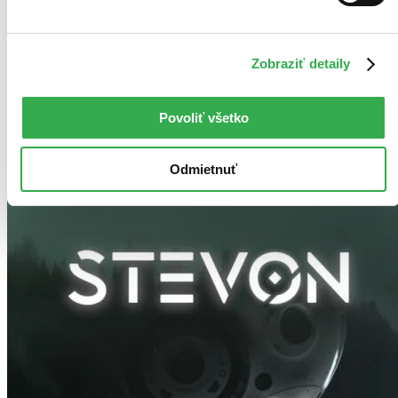
tematikou...
Hudobné CD
8,90 €
Zobraziť detaily
-6 %
Do 1 – 6 dní
Tento produkt momentálne nemáme na sklade, ale zvyčajne
vám ho vieme zabezpečiť a odoslať do 1 – 6 dní. A
Povoliť všetko
posnažíme sa aj trochu rýchlejšie!
Pridať do zoznamu
Vložiť do košíka
Odmietnuť