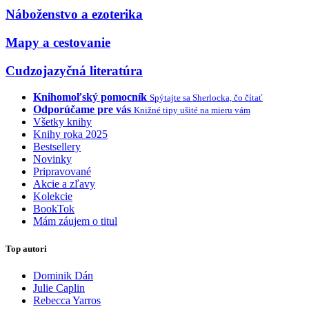
Náboženstvo a ezoterika
Mapy a cestovanie
Cudzojazyčná literatúra
Knihomoľský pomocník
Spýtajte sa Sherlocka, čo čítať
Odporúčame pre vás
Knižné tipy ušité na mieru vám
Všetky knihy
Knihy roka 2025
Bestsellery
Novinky
Pripravované
Akcie a zľavy
Kolekcie
BookTok
Mám záujem o titul
Top autori
Dominik Dán
Julie Caplin
Rebecca Yarros