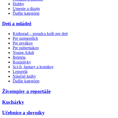
Hobby
Umenie a dizajn
Ďalšie kategórie
Deti a mládež
Knihorad – poradca kníh pre deti
Pre najmenších
Pre prvákov
Pre pubertiakov
Young Adult
Beletria
Rozprávky
Sci-fi, fantasy a komiksy
Leporelá
Náučné knihy
Ďalšie kategórie
Životopisy a reportáže
Kuchárky
Učebnice a slovníky