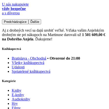
U nás nakupujete
vždy bezpečne
a s dôverou
Predchádzajúce
Ďalšie
Aj z drobných vecí sa dajú urobiť veľké. Vďaka vašim Anjelským
drobným ste pri nákupoch na Martinuse darovali už
1 501 609,00 €
na Dobrého Anjela
. Ďakujeme!
Kníhkupectvá
Bratislava - Obchodná
• Otvorené do 21:00
Všetky kníhkupectvá
Udalosti
Spriatelené kníhkupectvá
Kategórie
Knihy
E-knihy
Audioknihy
Hry
Filmy