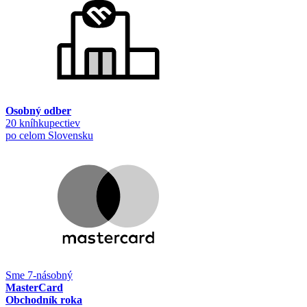
Osobný odber
20 kníhkupectiev
po celom Slovensku
Sme 7-násobný
MasterCard
Obchodník roka