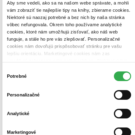
Aby sme vedeli, ako sa na našom webe správate, a mohli
vám zobraziť tie najlepšie tipy na knihy, zbierame cookies.
Niektoré sú naozaj potrebné a bez nich by naša stránka
vôbec nefungovala. Okrem toho používame analytické
cookies, ktoré nám umožňujú zisťovať, ako náš web
funguje, a stále ho pre vás zlepšovať. Personalizačné
cookies nám dovoľujú prispôsobovať stránku pre vašu
lepšiu orientáciu. Marketingové cookies nám zas
umožňujú zobrazenie relevantnej reklamy. Niektoré údaje
zdieľame aj s tretími stranami. Veľmi by nám pomohlo,
Výber
keby sme mohli používať všetky tieto cookies. Ďakujeme!
Potrebné
súhlasu
Personalizačné
Stevon: Remember
Stevon
Analytické
Slovenský producent elektro-dynamickej hudby (EDM) Stevon
vydal svoj debutový album „REMEMBER“. Album predstavuje 12
songov. Majú futuristický charakter, čo sa odrazilo aj na
videoklipoch. Stevon predstavil k albumu videoklip s ekologickou
Marketingové