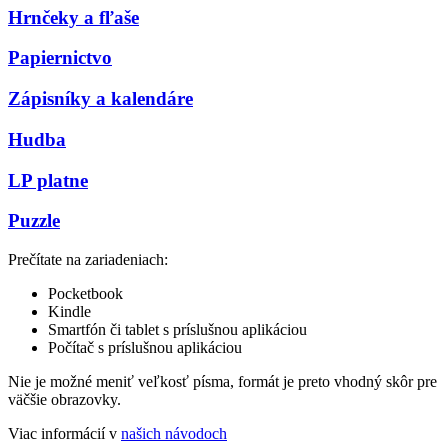
Hrnčeky a fľaše
Papiernictvo
Zápisníky a kalendáre
Hudba
LP platne
Puzzle
Prečítate na zariadeniach:
Pocketbook
Kindle
Smartfón či tablet s príslušnou aplikáciou
Počítač s príslušnou aplikáciou
Nie je možné meniť veľkosť písma, formát je preto vhodný skôr pre
väčšie obrazovky.
Viac informácií v
našich návodoch