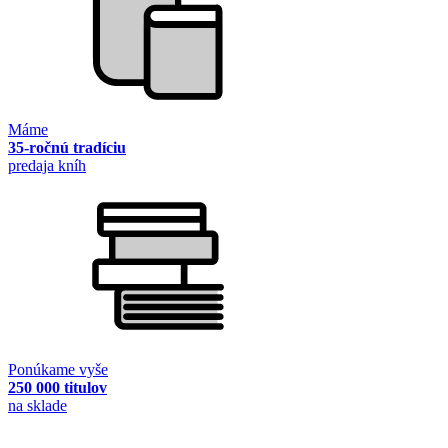
Máme
35-ročnú tradíciu
predaja kníh
Ponúkame vyše
250 000 titulov
na sklade