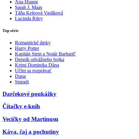
Ana Huang
Sarah J. Maas
Táňa Keleová Vasilková
Lucinda Riley
Top série
Romantické úteky
Harry Potter
Kapitán Stein a Notár Barbarič
Denník odvážneho bojka
Krimi Dominika Dána
Učím sa rozprávať
Duna
Smradi
Darčekové poukážky
Čítačky e-kníh
Vecičky od Martinusu
Káva, čaj a pochutiny