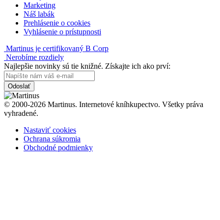
Marketing
Náš labák
Prehlásenie o cookies
Vyhlásenie o prístupnosti
Martinus je certifikovaný B Corp
Nerobíme rozdiely
Najlepšie novinky sú tie knižné. Získajte ich ako prví:
Odoslať
© 2000-2026 Martinus. Internetové kníhkupectvo. Všetky práva
vyhradené.
Nastaviť cookies
Ochrana súkromia
Obchodné podmienky