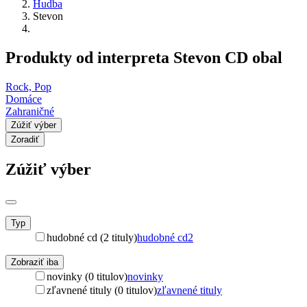
Hudba
Stevon
Produkty od interpreta Stevon CD obal
Rock, Pop
Domáce
Zahraničné
Zúžiť výber
Zoradiť
Zúžiť výber
Typ
hudobné cd (2 tituly)
hudobné cd
2
Zobraziť iba
novinky (0 titulov)
novinky
zľavnené tituly (0 titulov)
zľavnené tituly