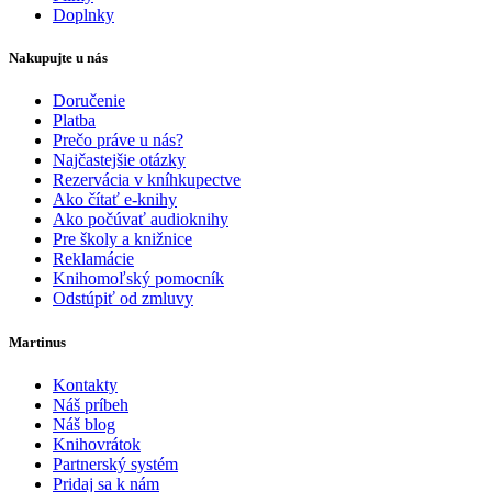
Doplnky
Nakupujte u nás
Doručenie
Platba
Prečo práve u nás?
Najčastejšie otázky
Rezervácia v kníhkupectve
Ako čítať e-knihy
Ako počúvať audioknihy
Pre školy a knižnice
Reklamácie
Knihomoľský pomocník
Odstúpiť od zmluvy
Martinus
Kontakty
Náš príbeh
Náš blog
Knihovrátok
Partnerský systém
Pridaj sa k nám