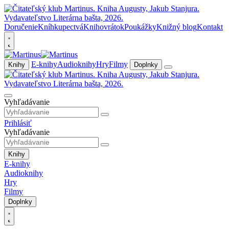
Doručenie
Kníhkupectvá
Knihovrátok
Poukážky
Knižný blog
Kontakt
E-knihy
Audioknihy
Hry
Filmy
Knihy
Doplnky
Vyhľadávanie
Prihlásiť
Vyhľadávanie
Knihy
E-knihy
Audioknihy
Hry
Filmy
Doplnky