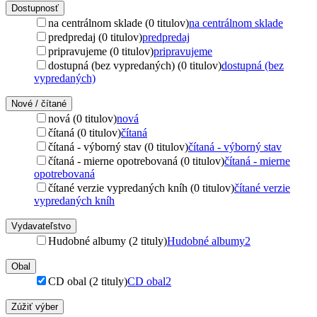
Dostupnosť
na centrálnom sklade (0 titulov)
na centrálnom sklade
predpredaj (0 titulov)
predpredaj
pripravujeme (0 titulov)
pripravujeme
dostupná (bez vypredaných) (0 titulov)
dostupná (bez
vypredaných)
Nové / čítané
nová (0 titulov)
nová
čítaná (0 titulov)
čítaná
čítaná - výborný stav (0 titulov)
čítaná - výborný stav
čítaná - mierne opotrebovaná (0 titulov)
čítaná - mierne
opotrebovaná
čítané verzie vypredaných kníh (0 titulov)
čítané verzie
vypredaných kníh
Vydavateľstvo
Hudobné albumy (2 tituly)
Hudobné albumy
2
Obal
CD obal (2 tituly)
CD obal
2
Zúžiť výber