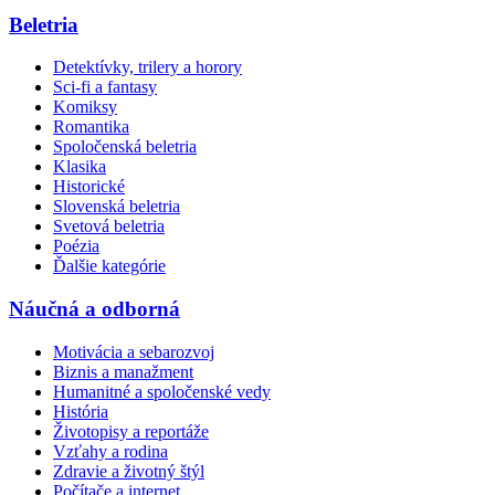
Beletria
Detektívky, trilery a horory
Sci-fi a fantasy
Komiksy
Romantika
Spoločenská beletria
Klasika
Historické
Slovenská beletria
Svetová beletria
Poézia
Ďalšie kategórie
Náučná a odborná
Motivácia a sebarozvoj
Biznis a manažment
Humanitné a spoločenské vedy
História
Životopisy a reportáže
Vzťahy a rodina
Zdravie a životný štýl
Počítače a internet