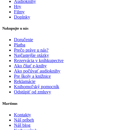
Audioknihy
Hry
Filmy
Doplnky
Nakupujte u nás
Doručenie
Platba
Prečo práve u nás?
Najčastejšie otázky
Rezervácia v kníhkupectve
Ako čítať e-knihy
Ako počúvať audioknihy
Pre školy a knižnice
Reklamácie
Knihomoľský pomocník
Odstúpiť od zmluvy
Martinus
Kontakty
Náš príbeh
Náš blog