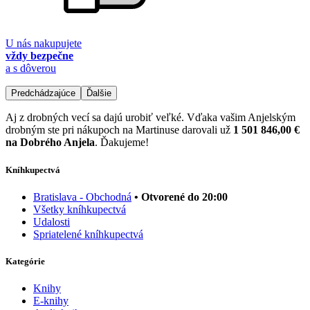
U nás nakupujete
vždy bezpečne
a s dôverou
Predchádzajúce
Ďalšie
Aj z drobných vecí sa dajú urobiť veľké. Vďaka vašim Anjelským
drobným ste pri nákupoch na Martinuse darovali už
1 501 846,00 €
na Dobrého Anjela
. Ďakujeme!
Kníhkupectvá
Bratislava - Obchodná
• Otvorené do 20:00
Všetky kníhkupectvá
Udalosti
Spriatelené kníhkupectvá
Kategórie
Knihy
E-knihy