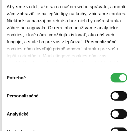
Top hodnotené
Aby sme vedeli, ako sa na našom webe správate, a mohli
Novinky
vám zobraziť tie najlepšie tipy na knihy, zbierame cookies.
Najdrahšie
Najlacnejšie
Niektoré sú naozaj potrebné a bez nich by naša stránka
Najvyššia zľava
vôbec nefungovala. Okrem toho používame analytické
cookies, ktoré nám umožňujú zisťovať, ako náš web
Použité filtre
funguje, a stále ho pre vás zlepšovať. Personalizačné
Zrušiť filtre
cookies nám dovoľujú prispôsobovať stránku pre vašu
CD obal
lepšiu orientáciu. Marketingové cookies nám zas
umožňujú zobrazenie relevantnej reklamy. Niektoré údaje
zdieľame aj s tretími stranami. Veľmi by nám pomohlo,
Výber
keby sme mohli používať všetky tieto cookies. Ďakujeme!
Potrebné
súhlasu
Personalizačné
Analytické