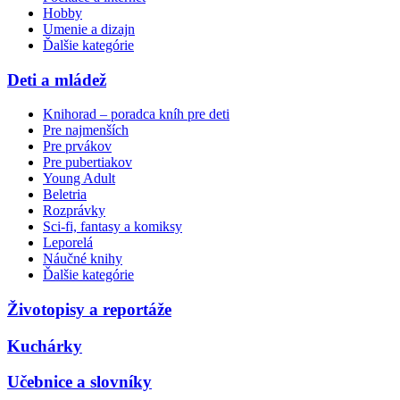
Hobby
Umenie a dizajn
Ďalšie kategórie
Deti a mládež
Knihorad – poradca kníh pre deti
Pre najmenších
Pre prvákov
Pre pubertiakov
Young Adult
Beletria
Rozprávky
Sci-fi, fantasy a komiksy
Leporelá
Náučné knihy
Ďalšie kategórie
Životopisy a reportáže
Kuchárky
Učebnice a slovníky