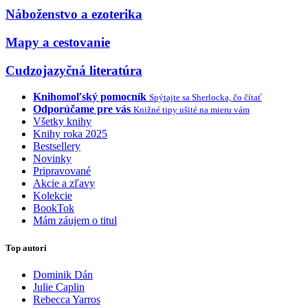
Náboženstvo a ezoterika
Mapy a cestovanie
Cudzojazyčná literatúra
Knihomoľský pomocník
Spýtajte sa Sherlocka, čo čítať
Odporúčame pre vás
Knižné tipy ušité na mieru vám
Všetky knihy
Knihy roka 2025
Bestsellery
Novinky
Pripravované
Akcie a zľavy
Kolekcie
BookTok
Mám záujem o titul
Top autori
Dominik Dán
Julie Caplin
Rebecca Yarros