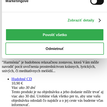
Marketingové
Zobraziť detaily
Povoliť všetko
Relaxačná hudba: Harmónia
94 11,99 339
Odmietnuť
Relaxačná hudba
"Harmónia" je hudobnou relaxačnou zostavou, ktorá Vám môže
navodiť pocit uvoľnenia prostredníctvom krásnych, lyrických,
snivých, či meditatívnych melódií...
Hudobné CD
10,90 €
Viac ako 30 dní
Tento produkt je na objednávku a jeho dodanie môže trvať aj
viac ako 30 dní. Urobíme však všetko pre to, aby sme vašu
objednávku odoslali čo najskôr a o jej ceste vás budeme včas
informovať.