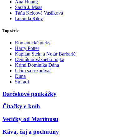
Ana Huang
Sarah J. Maas
Táňa Keleová Vasilková
Lucinda Riley
Top série
Romantické úteky
Harry Potter
Kapitán Stein a Notár Barbarič
Denník odvážneho bojka
Krimi Dominika Dána
Učím sa rozprávať
Duna
Smradi
Darčekové poukážky
Čítačky e-kníh
Vecičky od Martinusu
Káva, čaj a pochutiny