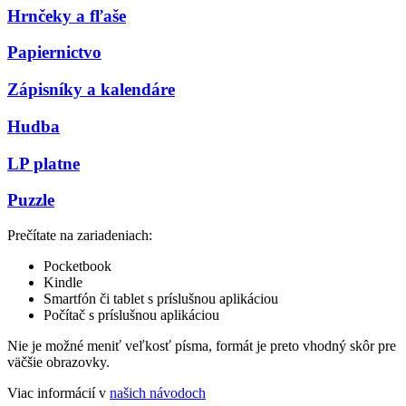
Hrnčeky a fľaše
Papiernictvo
Zápisníky a kalendáre
Hudba
LP platne
Puzzle
Prečítate na zariadeniach:
Pocketbook
Kindle
Smartfón či tablet s príslušnou aplikáciou
Počítač s príslušnou aplikáciou
Nie je možné meniť veľkosť písma, formát je preto vhodný skôr pre
väčšie obrazovky.
Viac informácií v
našich návodoch