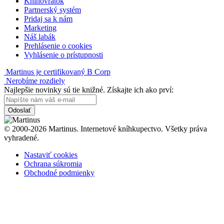
Knihovrátok
Partnerský systém
Pridaj sa k nám
Marketing
Náš labák
Prehlásenie o cookies
Vyhlásenie o prístupnosti
Martinus je certifikovaný B Corp
Nerobíme rozdiely
Najlepšie novinky sú tie knižné. Získajte ich ako prví:
Odoslať
© 2000-2026 Martinus. Internetové kníhkupectvo. Všetky práva
vyhradené.
Nastaviť cookies
Ochrana súkromia
Obchodné podmienky