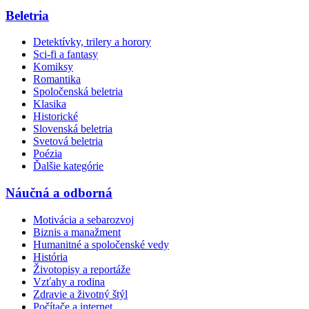
Beletria
Detektívky, trilery a horory
Sci-fi a fantasy
Komiksy
Romantika
Spoločenská beletria
Klasika
Historické
Slovenská beletria
Svetová beletria
Poézia
Ďalšie kategórie
Náučná a odborná
Motivácia a sebarozvoj
Biznis a manažment
Humanitné a spoločenské vedy
História
Životopisy a reportáže
Vzťahy a rodina
Zdravie a životný štýl
Počítače a internet