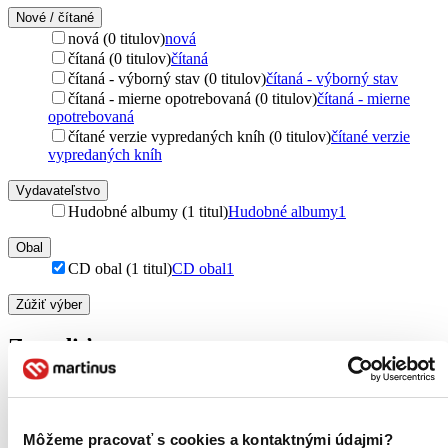
Nové / čítané
nová (0 titulov)
nová
čítaná (0 titulov)
čítaná
čítaná - výborný stav (0 titulov)
čítaná - výborný stav
čítaná - mierne opotrebovaná (0 titulov)
čítaná - mierne
opotrebovaná
čítané verzie vypredaných kníh (0 titulov)
čítané verzie
vypredaných kníh
Vydavateľstvo
Hudobné albumy (1 titul)
Hudobné albumy
1
Obal
CD obal (1 titul)
CD obal
1
Zúžiť výber
Zoradiť
Môžeme pracovať s cookies a kontaktnými údajmi?
Bestsellery