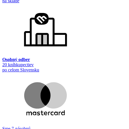
na sklade
Osobný odber
20 kníhkupectiev
po celom Slovensku
Sme 7-násobný