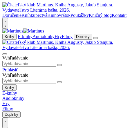
Doručenie
Kníhkupectvá
Knihovrátok
Poukážky
Knižný blog
Kontakt
E-knihy
Audioknihy
Hry
Filmy
Knihy
Doplnky
Vyhľadávanie
Prihlásiť
Vyhľadávanie
Knihy
E-knihy
Audioknihy
Hry
Filmy
Doplnky