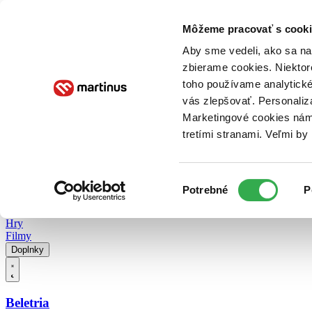
Doručenie
Kníhkupectvá
Knihovrátok
Poukážky
Knižný blog
Kontakt
Môžeme pracovať s cooki
Aby sme vedeli, ako sa na 
zbierame cookies. Niektor
E-knihy
Audioknihy
Hry
Filmy
Knihy
Doplnky
toho používame analytické
vás zlepšovať. Personaliz
Vyhľadávanie
Marketingové cookies nám 
tretími stranami. Veľmi b
Prihlásiť
Vyhľadávanie
Výber
Knihy
Potrebné
P
súhlasu
E-knihy
Audioknihy
Hry
Filmy
Doplnky
Beletria