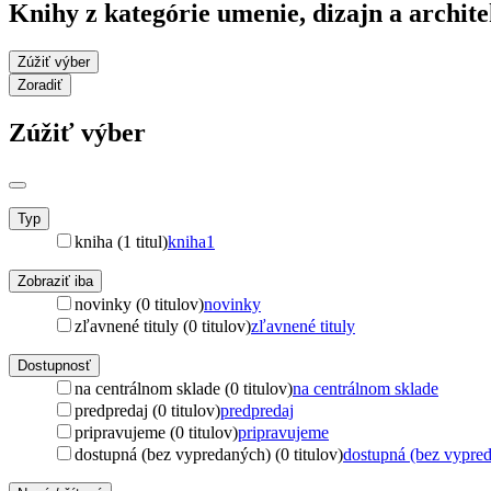
Knihy z kategórie umenie, dizajn a archit
Zúžiť výber
Zoradiť
Zúžiť výber
Typ
kniha (1 titul)
kniha
1
Zobraziť iba
novinky (0 titulov)
novinky
zľavnené tituly (0 titulov)
zľavnené tituly
Dostupnosť
na centrálnom sklade (0 titulov)
na centrálnom sklade
predpredaj (0 titulov)
predpredaj
pripravujeme (0 titulov)
pripravujeme
dostupná (bez vypredaných) (0 titulov)
dostupná (bez vypre