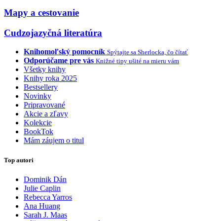
Mapy a cestovanie
Cudzojazyčná literatúra
Knihomoľský pomocník
Spýtajte sa Sherlocka, čo čítať
Odporúčame pre vás
Knižné tipy ušité na mieru vám
Všetky knihy
Knihy roka 2025
Bestsellery
Novinky
Pripravované
Akcie a zľavy
Kolekcie
BookTok
Mám záujem o titul
Top autori
Dominik Dán
Julie Caplin
Rebecca Yarros
Ana Huang
Sarah J. Maas