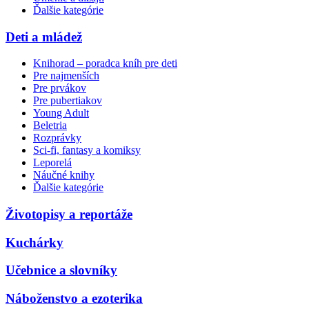
Ďalšie kategórie
Deti a mládež
Knihorad – poradca kníh pre deti
Pre najmenších
Pre prvákov
Pre pubertiakov
Young Adult
Beletria
Rozprávky
Sci-fi, fantasy a komiksy
Leporelá
Náučné knihy
Ďalšie kategórie
Životopisy a reportáže
Kuchárky
Učebnice a slovníky
Náboženstvo a ezoterika