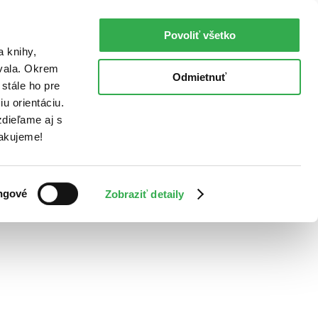
Povoliť všetko
a knihy,
ovala. Okrem
Odmietnuť
stále ho pre
u orientáciu.
dieľame aj s
Ďakujeme!
ngové
Zobraziť detaily