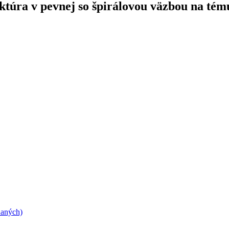
ektúra v pevnej so špirálovou väzbou na tém
daných)