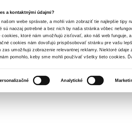
es a kontaktnými údajmi?
našom webe správate, a mohli vám zobraziť tie najlepšie tipy n
é sú naozaj potrebné a bez nich by naša stránka vôbec nefung
 cookies, ktoré nám umožňujú zisťovať, ako náš web funguje, a 
ačné cookies nám dovoľujú prispôsobovať stránku pre vašu lepši
zas umožňujú zobrazenie relevantnej reklamy. Niektoré údaje z
y nám pomohlo, keby sme mohli používať všetky tieto cookies. 
ersonalizačné
Analytické
Marketi