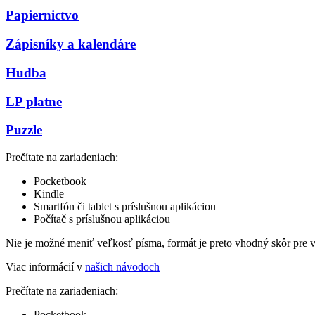
Papiernictvo
Zápisníky a kalendáre
Hudba
LP platne
Puzzle
Prečítate na zariadeniach:
Pocketbook
Kindle
Smartfón či tablet s príslušnou aplikáciou
Počítač s príslušnou aplikáciou
Nie je možné meniť veľkosť písma, formát je preto vhodný skôr pre 
Viac informácií v
našich návodoch
Prečítate na zariadeniach:
Pocketbook