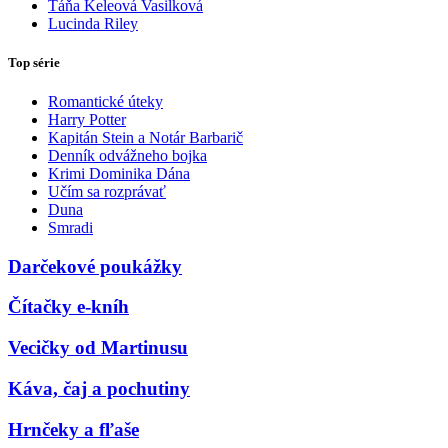
Táňa Keleová Vasilková
Lucinda Riley
Top série
Romantické úteky
Harry Potter
Kapitán Stein a Notár Barbarič
Denník odvážneho bojka
Krimi Dominika Dána
Učím sa rozprávať
Duna
Smradi
Darčekové poukážky
Čítačky e-kníh
Vecičky od Martinusu
Káva, čaj a pochutiny
Hrnčeky a fľaše