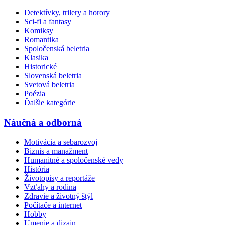
Detektívky, trilery a horory
Sci-fi a fantasy
Komiksy
Romantika
Spoločenská beletria
Klasika
Historické
Slovenská beletria
Svetová beletria
Poézia
Ďalšie kategórie
Náučná a odborná
Motivácia a sebarozvoj
Biznis a manažment
Humanitné a spoločenské vedy
História
Životopisy a reportáže
Vzťahy a rodina
Zdravie a životný štýl
Počítače a internet
Hobby
Umenie a dizajn