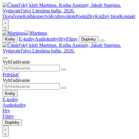
Doručenie
Kníhkupectvá
Knihovrátok
Poukážky
Knižný blog
Kontakt
E-knihy
Audioknihy
Hry
Filmy
Knihy
Doplnky
Vyhľadávanie
Prihlásiť
Vyhľadávanie
Knihy
E-knihy
Audioknihy
Hry
Filmy
Doplnky