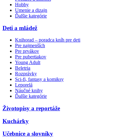
Hobby
Umenie a dizajn
Ďalšie kategórie
Deti a mládež
Knihorad – poradca kníh pre deti
Pre najmenších
Pre prvákov
Pre pubertiakov
Young Adult
Beletria
Rozprávky
Sci-fi, fantasy a komiksy
Leporelá
Náučné knihy
Ďalšie kategórie
Životopisy a reportáže
Kuchárky
Učebnice a slovníky