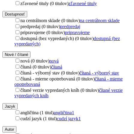
zľavnené tituly (0 titulov)
zľavnené tituly
Dostupnosť
na centrálnom sklade (0 titulov)
na centrálnom sklade
predpredaj (0 titulov)
predpredaj
pripravujeme (0 titulov)
pripravujeme
dostupná (bez vypredaných) (0 titulov)
dostupná (bez
vypredaných)
Nové / čítané
nová (0 titulov)
nová
čítaná (0 titulov)
čítaná
čítaná - výborný stav (0 titulov)
čítaná - výborný stav
čítaná - mierne opotrebovaná (0 titulov)
čítaná - mierne
opotrebovaná
čítané verzie vypredaných kníh (0 titulov)
čítané verzie
vypredaných kníh
Jazyk
angličtina (1 titul)
angličtina
1
cudzí jazyk (1 titul)
cudzí jazyk
1
Autor