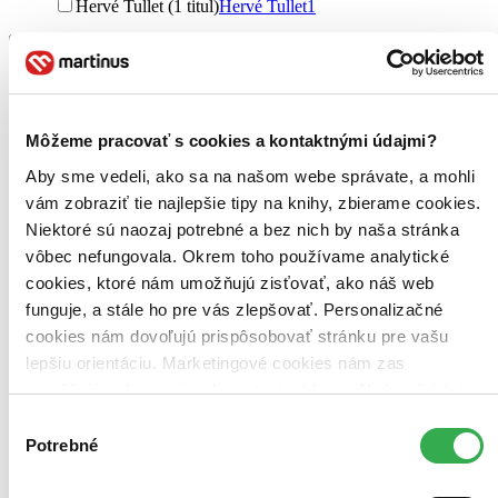
Hervé Tullet (1 titul)
Hervé Tullet
1
Vydavateľstvo
Phaidon (1 titul)
Phaidon
1
Väzba
pevná so špirálou (1 titul)
pevná so špirálou
1
Môžeme pracovať s cookies a kontaktnými údajmi?
Zúžiť výber
Aby sme vedeli, ako sa na našom webe správate, a mohli
vám zobraziť tie najlepšie tipy na knihy, zbierame cookies.
Zoradiť
Niektoré sú naozaj potrebné a bez nich by naša stránka
vôbec nefungovala. Okrem toho používame analytické
cookies, ktoré nám umožňujú zisťovať, ako náš web
funguje, a stále ho pre vás zlepšovať. Personalizačné
Bestsellery
cookies nám dovoľujú prispôsobovať stránku pre vašu
Top hodnotené
lepšiu orientáciu. Marketingové cookies nám zas
Novinky
Najdrahšie
umožňujú zobrazenie relevantnej reklamy. Niektoré údaje
Najlacnejšie
zdieľame aj s tretími stranami. Veľmi by nám pomohlo,
Výber
Najvyššia zľava
keby sme mohli používať všetky tieto cookies. Ďakujeme!
Potrebné
súhlasu
Použité filtre