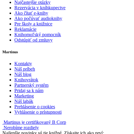
Najčastejšie otázky
Rezervácia v kníhkupectve
Ako čítať e-knihy
Ako počúvať audioknihy
Pre školy a knižnice
Reklamácie
Knihomoľský pomocník
Odstúpiť od zmluvy
Martinus
Kontakty
Náš príbeh
Náš blog
Knihovrátok
Partnerský systém
Pridaj sa k nám
Marketing
Náš labák
Prehlásenie o cookies
Vyhlásenie o prístupnosti
Martinus je certifikovaný B Corp
Nerobíme rozdiely
Najlepšie novinky sú tie knižné. Získajte ich ako prví: