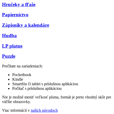
Hrnčeky a fľaše
Papiernictvo
Zápisníky a kalendáre
Hudba
LP platne
Puzzle
Prečítate na zariadeniach:
Pocketbook
Kindle
Smartfón či tablet s príslušnou aplikáciou
Počítač s príslušnou aplikáciou
Nie je možné meniť veľkosť písma, formát je preto vhodný skôr pre
väčšie obrazovky.
Viac informácií v
našich návodoch