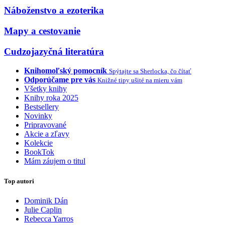
Náboženstvo a ezoterika
Mapy a cestovanie
Cudzojazyčná literatúra
Knihomoľský pomocník
Spýtajte sa Sherlocka, čo čítať
Odporúčame pre vás
Knižné tipy ušité na mieru vám
Všetky knihy
Knihy roka 2025
Bestsellery
Novinky
Pripravované
Akcie a zľavy
Kolekcie
BookTok
Mám záujem o titul
Top autori
Dominik Dán
Julie Caplin
Rebecca Yarros