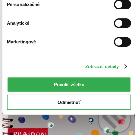
Zrušiť filtre
Personalizačné
V pevnej so špirálovou väzbou
Vydavateľstvo Phaidon
Analytické
Marketingové
Zobraziť detaily
Povoliť všetko
Odmietnuť