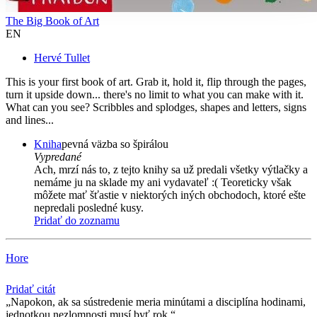
The Big Book of Art
EN
Hervé Tullet
This is your first book of art. Grab it, hold it, flip through the pages,
turn it upside down... there's no limit to what you can make with it.
What can you see? Scribbles and splodges, shapes and letters, signs
and lines...
Kniha
pevná väzba so špirálou
Vypredané
Ach, mrzí nás to, z tejto knihy sa už predali všetky výtlačky a
nemáme ju na sklade my ani vydavateľ :( Teoreticky však
môžete mať šťastie v niektorých iných obchodoch, ktoré ešte
nepredali posledné kusy.
Pridať do zoznamu
Hore
Pridať citát
Napokon, ak sa sústredenie meria minútami a disciplína hodinami,
jednotkou nezlomnosti musí byť rok.