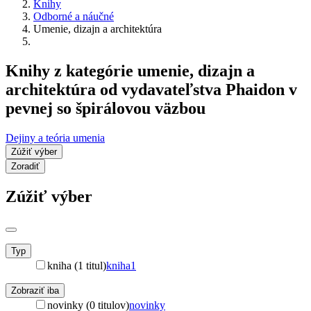
Knihy
Odborné a náučné
Umenie, dizajn a architektúra
Knihy z kategórie umenie, dizajn a
architektúra od vydavateľstva Phaidon v
pevnej so špirálovou väzbou
Dejiny a teória umenia
Zúžiť výber
Zoradiť
Zúžiť výber
Typ
kniha (1 titul)
kniha
1
Zobraziť iba
novinky (0 titulov)
novinky