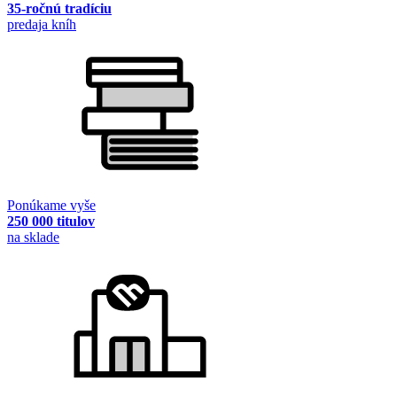
35-ročnú tradíciu
predaja kníh
Ponúkame vyše
250 000 titulov
na sklade