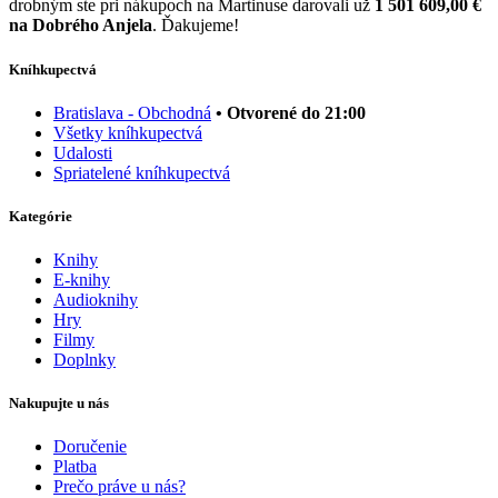
drobným ste pri nákupoch na Martinuse darovali už
1 501 609,00 €
na Dobrého Anjela
. Ďakujeme!
Kníhkupectvá
Bratislava - Obchodná
• Otvorené do 21:00
Všetky kníhkupectvá
Udalosti
Spriatelené kníhkupectvá
Kategórie
Knihy
E-knihy
Audioknihy
Hry
Filmy
Doplnky
Nakupujte u nás
Doručenie
Platba
Prečo práve u nás?