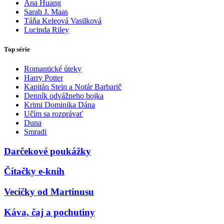
Ana Huang
Sarah J. Maas
Táňa Keleová Vasilková
Lucinda Riley
Top série
Romantické úteky
Harry Potter
Kapitán Stein a Notár Barbarič
Denník odvážneho bojka
Krimi Dominika Dána
Učím sa rozprávať
Duna
Smradi
Darčekové poukážky
Čítačky e-kníh
Vecičky od Martinusu
Káva, čaj a pochutiny