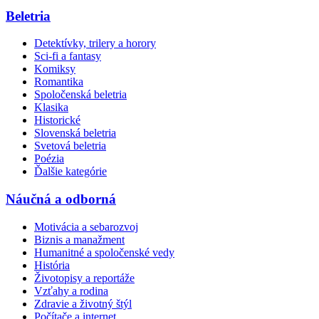
Beletria
Detektívky, trilery a horory
Sci-fi a fantasy
Komiksy
Romantika
Spoločenská beletria
Klasika
Historické
Slovenská beletria
Svetová beletria
Poézia
Ďalšie kategórie
Náučná a odborná
Motivácia a sebarozvoj
Biznis a manažment
Humanitné a spoločenské vedy
História
Životopisy a reportáže
Vzťahy a rodina
Zdravie a životný štýl
Počítače a internet