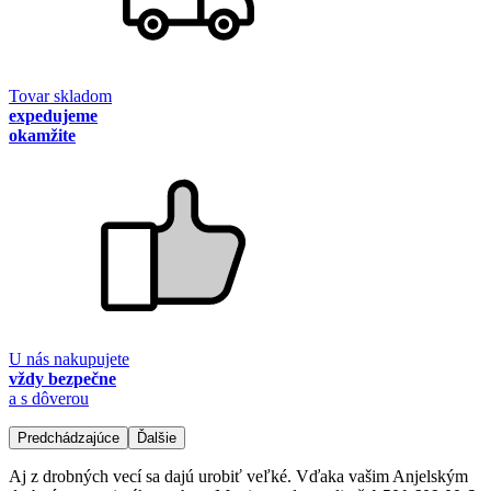
Tovar skladom
expedujeme
okamžite
U nás nakupujete
vždy bezpečne
a s dôverou
Predchádzajúce
Ďalšie
Aj z drobných vecí sa dajú urobiť veľké. Vďaka vašim Anjelským