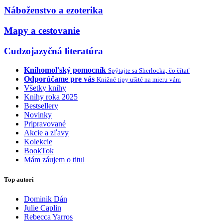
Náboženstvo a ezoterika
Mapy a cestovanie
Cudzojazyčná literatúra
Knihomoľský pomocník
Spýtajte sa Sherlocka, čo čítať
Odporúčame pre vás
Knižné tipy ušité na mieru vám
Všetky knihy
Knihy roka 2025
Bestsellery
Novinky
Pripravované
Akcie a zľavy
Kolekcie
BookTok
Mám záujem o titul
Top autori
Dominik Dán
Julie Caplin
Rebecca Yarros