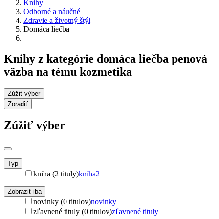
Knihy
Odborné a náučné
Zdravie a životný štýl
Domáca liečba
Knihy z kategórie domáca liečba penová
väzba na tému kozmetika
Zúžiť výber
Zoradiť
Zúžiť výber
Typ
kniha (2 tituly)
kniha
2
Zobraziť iba
novinky (0 titulov)
novinky
zľavnené tituly (0 titulov)
zľavnené tituly