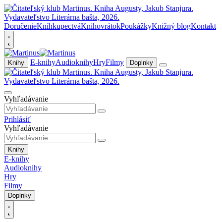
Doručenie
Kníhkupectvá
Knihovrátok
Poukážky
Knižný blog
Kontakt
E-knihy
Audioknihy
Hry
Filmy
Knihy
Doplnky
Vyhľadávanie
Prihlásiť
Vyhľadávanie
Knihy
E-knihy
Audioknihy
Hry
Filmy
Doplnky