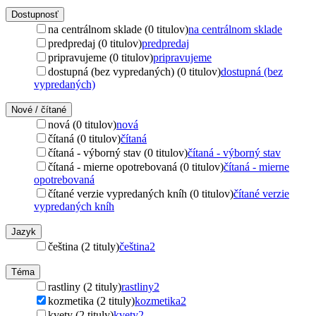
Dostupnosť
na centrálnom sklade (0 titulov)
na centrálnom sklade
predpredaj (0 titulov)
predpredaj
pripravujeme (0 titulov)
pripravujeme
dostupná (bez vypredaných) (0 titulov)
dostupná (bez
vypredaných)
Nové / čítané
nová (0 titulov)
nová
čítaná (0 titulov)
čítaná
čítaná - výborný stav (0 titulov)
čítaná - výborný stav
čítaná - mierne opotrebovaná (0 titulov)
čítaná - mierne
opotrebovaná
čítané verzie vypredaných kníh (0 titulov)
čítané verzie
vypredaných kníh
Jazyk
čeština (2 tituly)
čeština
2
Téma
rastliny (2 tituly)
rastliny
2
kozmetika (2 tituly)
kozmetika
2
kvety (2 tituly)
kvety
2