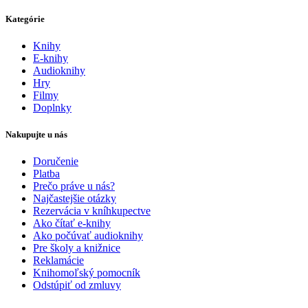
Kategórie
Knihy
E-knihy
Audioknihy
Hry
Filmy
Doplnky
Nakupujte u nás
Doručenie
Platba
Prečo práve u nás?
Najčastejšie otázky
Rezervácia v kníhkupectve
Ako čítať e-knihy
Ako počúvať audioknihy
Pre školy a knižnice
Reklamácie
Knihomoľský pomocník
Odstúpiť od zmluvy