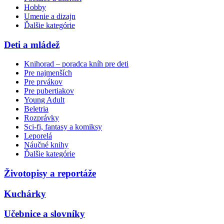
Hobby
Umenie a dizajn
Ďalšie kategórie
Deti a mládež
Knihorad – poradca kníh pre deti
Pre najmenších
Pre prvákov
Pre pubertiakov
Young Adult
Beletria
Rozprávky
Sci-fi, fantasy a komiksy
Leporelá
Náučné knihy
Ďalšie kategórie
Životopisy a reportáže
Kuchárky
Učebnice a slovníky