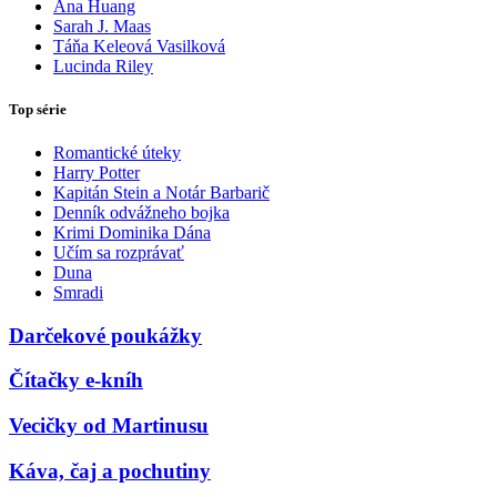
Ana Huang
Sarah J. Maas
Táňa Keleová Vasilková
Lucinda Riley
Top série
Romantické úteky
Harry Potter
Kapitán Stein a Notár Barbarič
Denník odvážneho bojka
Krimi Dominika Dána
Učím sa rozprávať
Duna
Smradi
Darčekové poukážky
Čítačky e-kníh
Vecičky od Martinusu
Káva, čaj a pochutiny