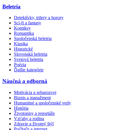
Beletria
Detektívky, trilery a horory
Sci-fi a fantasy
Komiksy
Romantika
Spoločenská beletria
Klasika
Historické
Slovenská beletria
Svetová beletria
Poézia
Ďalšie kategórie
Náučná a odborná
Motivácia a sebarozvoj
Biznis a manažment
Humanitné a spoločenské vedy
História
Životopisy a reportáže
Vzťahy a rodina
Zdravie a životný štýl
Počítače a internet