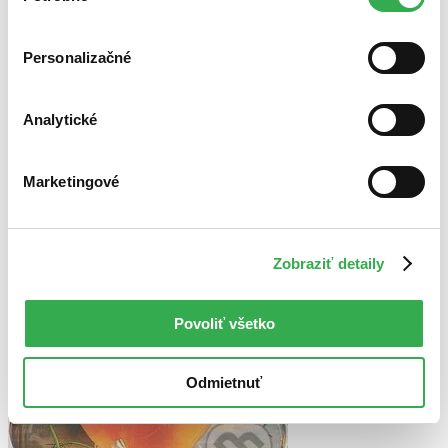
Novinky
cookies. Ďakujeme!
Najdrahšie
Najlacnejšie
Personalizačné
Najvyššia zľava
Použité filtre
Analytické
Zrušiť filtre
Penová väzba
Na tému kozmetika
Marketingové
Zobraziť detaily
Povoliť všetko
Odmietnuť