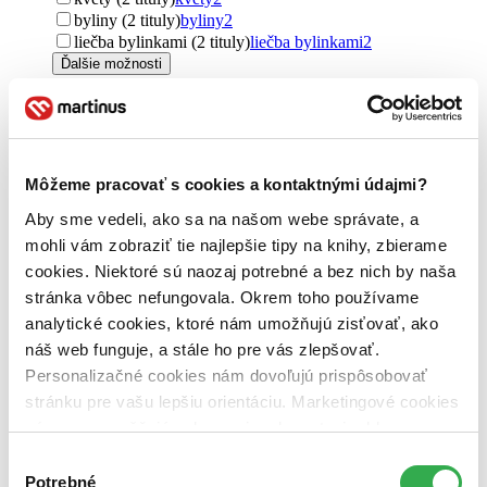
byliny (2 tituly)
byliny
2
liečba bylinkami (2 tituly)
liečba bylinkami
2
Ďalšie možnosti
Autor
Andrea Rausch (2 tituly)
Andrea Rausch
2
Brigitte Lotz (2 tituly)
Brigitte Lotz
2
Môžeme pracovať s cookies a kontaktnými údajmi?
Vydavateľstvo
Rebo (2 tituly)
Rebo
2
Aby sme vedeli, ako sa na našom webe správate, a
mohli vám zobraziť tie najlepšie tipy na knihy, zbierame
Väzba
cookies. Niektoré sú naozaj potrebné a bez nich by naša
penová (2 tituly)
penová
2
stránka vôbec nefungovala. Okrem toho používame
Zúžiť výber
analytické cookies, ktoré nám umožňujú zisťovať, ako
náš web funguje, a stále ho pre vás zlepšovať.
Zoradiť
Personalizačné cookies nám dovoľujú prispôsobovať
stránku pre vašu lepšiu orientáciu. Marketingové cookies
nám zas umožňujú zobrazenie relevantnej reklamy.
Niektoré údaje zdieľame aj s tretími stranami. Veľmi by
Výber
Bestsellery
nám pomohlo, keby sme mohli používať všetky tieto
Top hodnotené
Potrebné
súhlasu