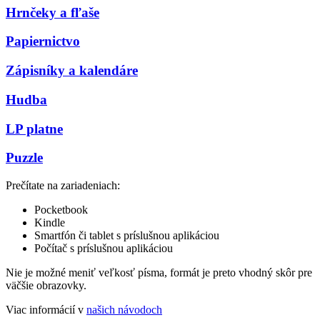
Hrnčeky a fľaše
Papiernictvo
Zápisníky a kalendáre
Hudba
LP platne
Puzzle
Prečítate na zariadeniach:
Pocketbook
Kindle
Smartfón či tablet s príslušnou aplikáciou
Počítač s príslušnou aplikáciou
Nie je možné meniť veľkosť písma, formát je preto vhodný skôr pre
väčšie obrazovky.
Viac informácií v
našich návodoch