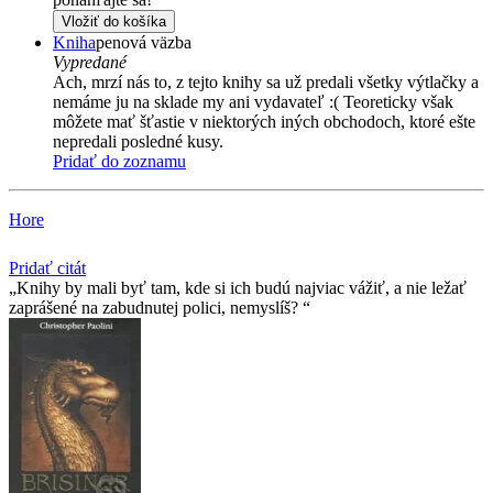
Vložiť do košíka
Kniha
penová väzba
Vypredané
Ach, mrzí nás to, z tejto knihy sa už predali všetky výtlačky a
nemáme ju na sklade my ani vydavateľ :( Teoreticky však
môžete mať šťastie v niektorých iných obchodoch, ktoré ešte
nepredali posledné kusy.
Pridať do zoznamu
Hore
Pridať citát
Knihy by mali byť tam, kde si ich budú najviac vážiť, a nie ležať
zaprášené na zabudnutej polici, nemyslíš?