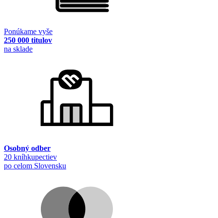
Ponúkame vyše
250 000 titulov
na sklade
Osobný odber
20 kníhkupectiev
po celom Slovensku