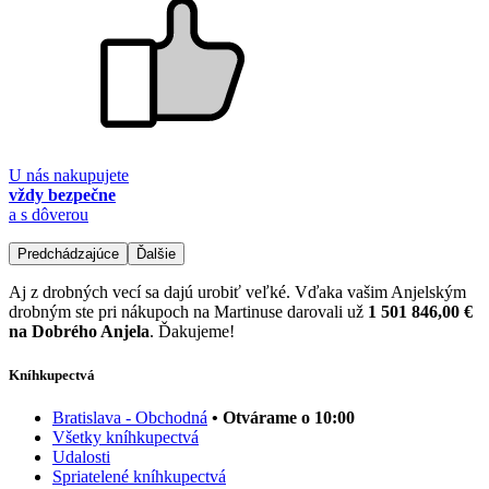
U nás nakupujete
vždy bezpečne
a s dôverou
Predchádzajúce
Ďalšie
Aj z drobných vecí sa dajú urobiť veľké. Vďaka vašim Anjelským
drobným ste pri nákupoch na Martinuse darovali už
1 501 846,00 €
na Dobrého Anjela
. Ďakujeme!
Kníhkupectvá
Bratislava - Obchodná
• Otvárame o 10:00
Všetky kníhkupectvá
Udalosti
Spriatelené kníhkupectvá