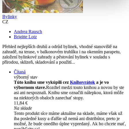
Bylinky
CZ
Andrea Rausch
Brigitte Lotz
Přehled nejlepších druhů a odrůd bylinek, vhodné stanoviště na
zahradě, na terase, v balkonovém truhlíku i na okenním parapetu,
založení bylinkové zahrady a pěstování bylinek v souladu s
přírodou, sklizeň, skladování a použití...
Čítaná
výborný stav
Túto knihu sme vykúpili cez
Knihovrátok
a je vo
výbornom stave.
Rozdiel medzi touto knihou a novou by ste
asi ani nespoznali. Knihu sme označili nálepkou, ktorá môže
na niektorých obaloch zanechať stopy.
11,84 €
Na sklade
Tento produkt síce máme aktuálne na sklade, máme však už
iba posledné kusy a ďalšie už nemá ani distribútor, preto je
možné, že bude onedlho úplne vypredaný. Ak ho chcete mať,
ponáhľajte sa!