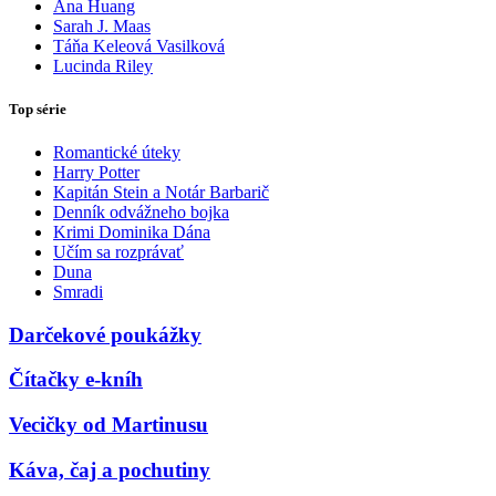
Ana Huang
Sarah J. Maas
Táňa Keleová Vasilková
Lucinda Riley
Top série
Romantické úteky
Harry Potter
Kapitán Stein a Notár Barbarič
Denník odvážneho bojka
Krimi Dominika Dána
Učím sa rozprávať
Duna
Smradi
Darčekové poukážky
Čítačky e-kníh
Vecičky od Martinusu
Káva, čaj a pochutiny