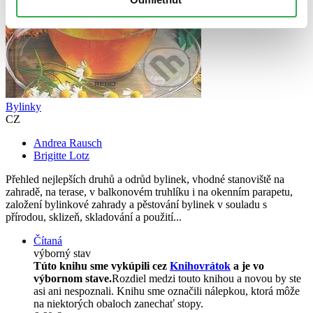
Bylinky
CZ
Andrea Rausch
Brigitte Lotz
Přehled nejlepších druhů a odrůd bylinek, vhodné stanoviště na
zahradě, na terase, v balkonovém truhlíku i na okenním parapetu,
založení bylinkové zahrady a pěstování bylinek v souladu s
přírodou, sklizeň, skladování a použití...
Čítaná
výborný stav
Túto knihu sme vykúpili cez
Knihovrátok
a je vo
výbornom stave.
Rozdiel medzi touto knihou a novou by ste
asi ani nespoznali. Knihu sme označili nálepkou, ktorá môže
na niektorých obaloch zanechať stopy.