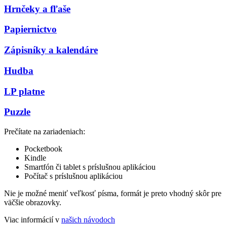
Hrnčeky a fľaše
Papiernictvo
Zápisníky a kalendáre
Hudba
LP platne
Puzzle
Prečítate na zariadeniach:
Pocketbook
Kindle
Smartfón či tablet s príslušnou aplikáciou
Počítač s príslušnou aplikáciou
Nie je možné meniť veľkosť písma, formát je preto vhodný skôr pre
väčšie obrazovky.
Viac informácií v
našich návodoch