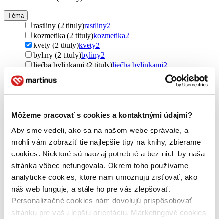
Téma
rastliny (2 tituly)
rastliny
2
kozmetika (2 tituly)
kozmetika
2
kvety (2 tituly)
kvety
2
byliny (2 tituly)
byliny
2
liečba bylinkami (2 tituly)
liečba bylinkami
2
Ďalšie možnosti
Autor
Andrea Rausch (2 tituly)
Andrea Rausch
2
Brigitte Lotz (2 tituly)
Brigitte Lotz
2
Môžeme pracovať s cookies a kontaktnými údajmi?
Aby sme vedeli, ako sa na našom webe správate, a
Vydavateľstvo
Rebo (2 tituly)
Rebo
2
mohli vám zobraziť tie najlepšie tipy na knihy, zbierame
cookies. Niektoré sú naozaj potrebné a bez nich by naša
Väzba
stránka vôbec nefungovala. Okrem toho používame
penová (2 tituly)
penová
2
analytické cookies, ktoré nám umožňujú zisťovať, ako
Zúžiť výber
náš web funguje, a stále ho pre vás zlepšovať.
Personalizačné cookies nám dovoľujú prispôsobovať
Zoradiť
stránku pre vašu lepšiu orientáciu. Marketingové cookies