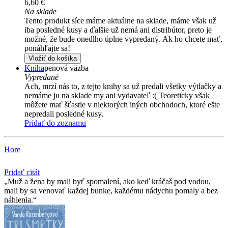
6,60 €
Na sklade
Tento produkt síce máme aktuálne na sklade, máme však už
iba posledné kusy a ďalšie už nemá ani distribútor, preto je
možné, že bude onedlho úplne vypredaný. Ak ho chcete mať,
ponáhľajte sa!
Vložiť do košíka
Kniha
penová väzba
Vypredané
Ach, mrzí nás to, z tejto knihy sa už predali všetky výtlačky a
nemáme ju na sklade my ani vydavateľ :( Teoreticky však
môžete mať šťastie v niektorých iných obchodoch, ktoré ešte
nepredali posledné kusy.
Pridať do zoznamu
Hore
Pridať citát
Muž a žena by mali byť spomalení, ako keď kráčaš pod vodou,
mali by sa venovať každej bunke, každému nádychu pomaly a bez
náhlenia.