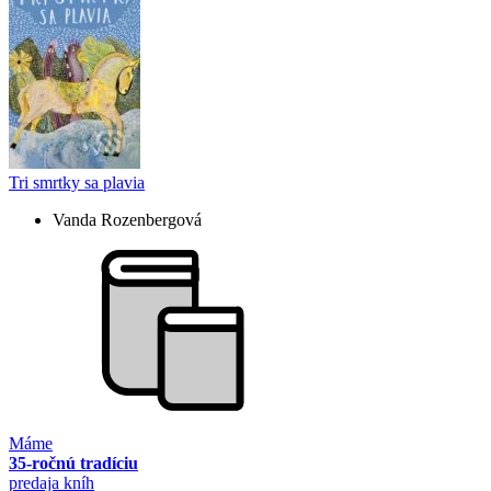
Tri smrtky sa plavia
Vanda Rozenbergová
Máme
35-ročnú tradíciu
predaja kníh