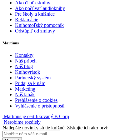
Ako čítať e-knihy
Ako počúvať audioknihy
Pre školy a knižnice
Reklamácie
Knihomoľský pomocník
Odstúpiť od zmluvy
Martinus
Kontakty
Náš príbeh
Náš blog
Knihovrátok
Partnerský systém
Pridaj sa k nám
Marketing
Náš labák
Prehlásenie o cookies
Vyhlásenie o prístupnosti
Martinus je certifikovaný B Corp
Nerobíme rozdiely
Najlepšie novinky sú tie knižné. Získajte ich ako prví: