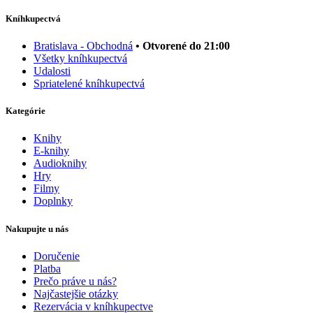
Kníhkupectvá
Bratislava - Obchodná
• Otvorené do 21:00
Všetky kníhkupectvá
Udalosti
Spriatelené kníhkupectvá
Kategórie
Knihy
E-knihy
Audioknihy
Hry
Filmy
Doplnky
Nakupujte u nás
Doručenie
Platba
Prečo práve u nás?
Najčastejšie otázky
Rezervácia v kníhkupectve