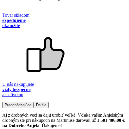
Tovar skladom
expedujeme
okamžite
U nás nakupujete
vždy bezpečne
a s dôverou
Predchádzajúce
Ďalšie
Aj z drobných vecí sa dajú urobiť veľké. Vďaka vašim Anjelským
drobným ste pri nákupoch na Martinuse darovali už
1 501 406,00 €
na Dobrého Anjela
. Ďakujeme!