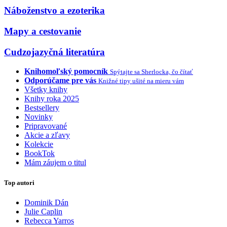
Náboženstvo a ezoterika
Mapy a cestovanie
Cudzojazyčná literatúra
Knihomoľský pomocník
Spýtajte sa Sherlocka, čo čítať
Odporúčame pre vás
Knižné tipy ušité na mieru vám
Všetky knihy
Knihy roka 2025
Bestsellery
Novinky
Pripravované
Akcie a zľavy
Kolekcie
BookTok
Mám záujem o titul
Top autori
Dominik Dán
Julie Caplin
Rebecca Yarros