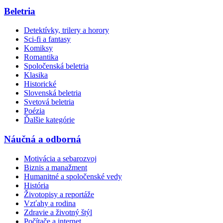
Beletria
Detektívky, trilery a horory
Sci-fi a fantasy
Komiksy
Romantika
Spoločenská beletria
Klasika
Historické
Slovenská beletria
Svetová beletria
Poézia
Ďalšie kategórie
Náučná a odborná
Motivácia a sebarozvoj
Biznis a manažment
Humanitné a spoločenské vedy
História
Životopisy a reportáže
Vzťahy a rodina
Zdravie a životný štýl
Počítače a internet