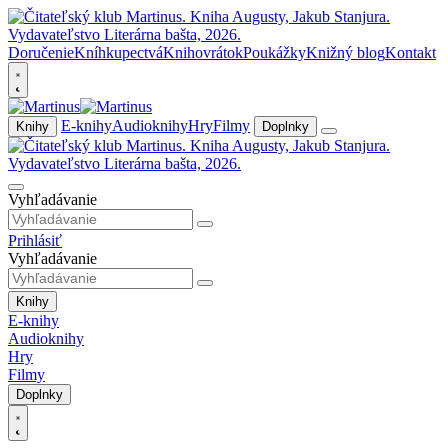
Doručenie
Kníhkupectvá
Knihovrátok
Poukážky
Knižný blog
Kontakt
E-knihy
Audioknihy
Hry
Filmy
Knihy
Doplnky
Vyhľadávanie
Prihlásiť
Vyhľadávanie
Knihy
E-knihy
Audioknihy
Hry
Filmy
Doplnky