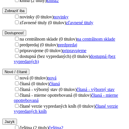
kniha (2 tituly)
kniha
2
Zobraziť iba
novinky (0 titulov)
novinky
zľavnené tituly (0 titulov)
zľavnené tituly
Dostupnosť
na centrálnom sklade (0 titulov)
na centrálnom sklade
predpredaj (0 titulov)
predpredaj
pripravujeme (0 titulov)
pripravujeme
dostupná (bez vypredaných) (0 titulov)
dostupná (bez
vypredaných)
Nové / čítané
nová (0 titulov)
nová
čítaná (0 titulov)
čítaná
čítaná - výborný stav (0 titulov)
čítaná - výborný stav
čítaná - mierne opotrebovaná (0 titulov)
čítaná - mierne
opotrebovaná
čítané verzie vypredaných kníh (0 titulov)
čítané verzie
vypredaných kníh
Jazyk
čeština (2 tituly)
čeština
2