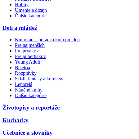
Hobby
Umenie a dizajn
Ďalšie kategórie
Deti a mládež
Knihorad – poradca kníh pre deti
Pre najmenších
Pre prvákov
Pre pubertiakov
Young Adult
Beletria
Rozprávky
Sci-fi, fantasy a komiksy
Leporelá
Náučné knihy
Ďalšie kategórie
Životopisy a reportáže
Kuchárky
Učebnice a slovníky