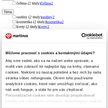
čeština (2 tituly)
čeština
2
Téma
rastliny (2 tituly)
rastliny
2
kozmetika (2 tituly)
kozmetika
2
kvety (2 tituly)
kvety
2
byliny (2 tituly)
byliny
2
liečba bylinkami (2 tituly)
liečba bylinkami
2
Ďalšie možnosti
Autor
Môžeme pracovať s cookies a kontaktnými údajmi?
Andrea Rausch (2 tituly)
Andrea Rausch
2
Brigitte Lotz (2 tituly)
Brigitte Lotz
2
Aby sme vedeli, ako sa na našom webe správate, a
mohli vám zobraziť tie najlepšie tipy na knihy, zbierame
Vydavateľstvo
cookies. Niektoré sú naozaj potrebné a bez nich by naša
Rebo (2 tituly)
Rebo
2
stránka vôbec nefungovala. Okrem toho používame
Väzba
analytické cookies, ktoré nám umožňujú zisťovať, ako
penová (2 tituly)
penová
2
náš web funguje, a stále ho pre vás zlepšovať.
Personalizačné cookies nám dovoľujú prispôsobovať
Zúžiť výber
stránku pre vašu lepšiu orientáciu. Marketingové cookies
Zoradiť
nám zas umožňujú zobrazenie relevantnej reklamy.