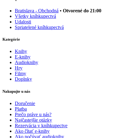
Bratislava - Obchodná
• Otvorené do 21:00
Všetky kníhkupectvá
Udalosti
Spriatelené kníhkupectvá
Kategórie
Knihy
E-knihy
Audioknihy
Hry
Filmy
Doplnky
Nakupujte u nás
Doručenie
Platba
Prečo práve u nás?
Najčastejšie otázky
Rezervácia v kníhkupectve
Ako čítať e-knihy
Ako počúvať audioknihy