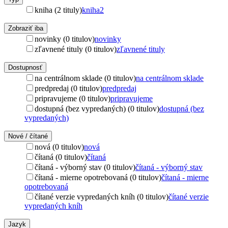
kniha (2 tituly)
kniha
2
Zobraziť iba
novinky (0 titulov)
novinky
zľavnené tituly (0 titulov)
zľavnené tituly
Dostupnosť
na centrálnom sklade (0 titulov)
na centrálnom sklade
predpredaj (0 titulov)
predpredaj
pripravujeme (0 titulov)
pripravujeme
dostupná (bez vypredaných) (0 titulov)
dostupná (bez
vypredaných)
Nové / čítané
nová (0 titulov)
nová
čítaná (0 titulov)
čítaná
čítaná - výborný stav (0 titulov)
čítaná - výborný stav
čítaná - mierne opotrebovaná (0 titulov)
čítaná - mierne
opotrebovaná
čítané verzie vypredaných kníh (0 titulov)
čítané verzie
vypredaných kníh
Jazyk