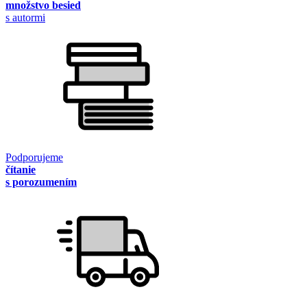
množstvo besied
s autormi
Podporujeme
čítanie
s porozumením