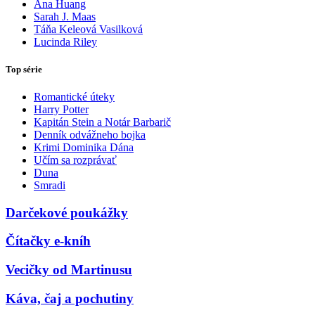
Ana Huang
Sarah J. Maas
Táňa Keleová Vasilková
Lucinda Riley
Top série
Romantické úteky
Harry Potter
Kapitán Stein a Notár Barbarič
Denník odvážneho bojka
Krimi Dominika Dána
Učím sa rozprávať
Duna
Smradi
Darčekové poukážky
Čítačky e-kníh
Vecičky od Martinusu
Káva, čaj a pochutiny