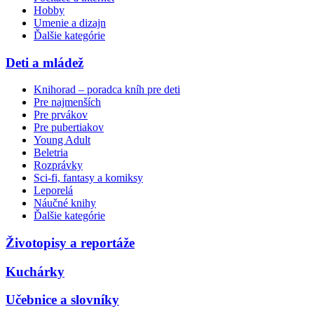
Hobby
Umenie a dizajn
Ďalšie kategórie
Deti a mládež
Knihorad – poradca kníh pre deti
Pre najmenších
Pre prvákov
Pre pubertiakov
Young Adult
Beletria
Rozprávky
Sci-fi, fantasy a komiksy
Leporelá
Náučné knihy
Ďalšie kategórie
Životopisy a reportáže
Kuchárky
Učebnice a slovníky