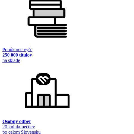
Ponúkame vyše
250 000 titulov
na sklade
Osobný odber
20 kníhkupectiev
po celom Slovensku