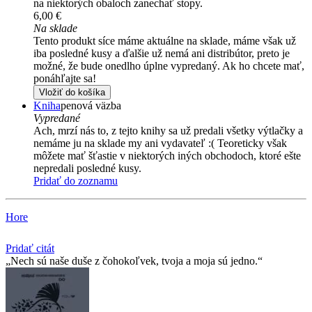
na niektorých obaloch zanechať stopy.
6,00 €
Na sklade
Tento produkt síce máme aktuálne na sklade, máme však už
iba posledné kusy a ďalšie už nemá ani distribútor, preto je
možné, že bude onedlho úplne vypredaný. Ak ho chcete mať,
ponáhľajte sa!
Vložiť do košíka
Kniha
penová väzba
Vypredané
Ach, mrzí nás to, z tejto knihy sa už predali všetky výtlačky a
nemáme ju na sklade my ani vydavateľ :( Teoreticky však
môžete mať šťastie v niektorých iných obchodoch, ktoré ešte
nepredali posledné kusy.
Pridať do zoznamu
Hore
Pridať citát
Nech sú naše duše z čohokoľvek, tvoja a moja sú jedno.