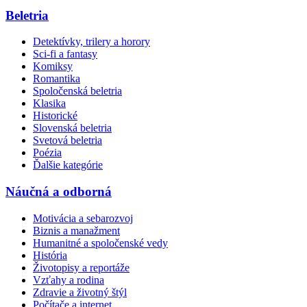
Beletria
Detektívky, trilery a horory
Sci-fi a fantasy
Komiksy
Romantika
Spoločenská beletria
Klasika
Historické
Slovenská beletria
Svetová beletria
Poézia
Ďalšie kategórie
Náučná a odborná
Motivácia a sebarozvoj
Biznis a manažment
Humanitné a spoločenské vedy
História
Životopisy a reportáže
Vzťahy a rodina
Zdravie a životný štýl
Počítače a internet