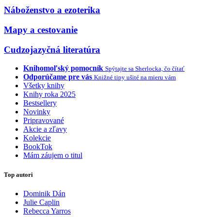
Náboženstvo a ezoterika
Mapy a cestovanie
Cudzojazyčná literatúra
Knihomoľský pomocník
Spýtajte sa Sherlocka, čo čítať
Odporúčame pre vás
Knižné tipy ušité na mieru vám
Všetky knihy
Knihy roka 2025
Bestsellery
Novinky
Pripravované
Akcie a zľavy
Kolekcie
BookTok
Mám záujem o titul
Top autori
Dominik Dán
Julie Caplin
Rebecca Yarros