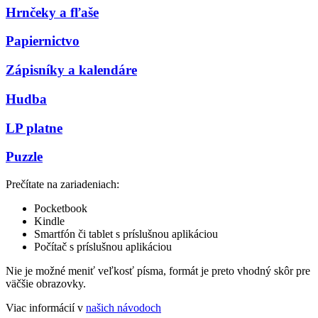
Hrnčeky a fľaše
Papiernictvo
Zápisníky a kalendáre
Hudba
LP platne
Puzzle
Prečítate na zariadeniach:
Pocketbook
Kindle
Smartfón či tablet s príslušnou aplikáciou
Počítač s príslušnou aplikáciou
Nie je možné meniť veľkosť písma, formát je preto vhodný skôr pre
väčšie obrazovky.
Viac informácií v
našich návodoch