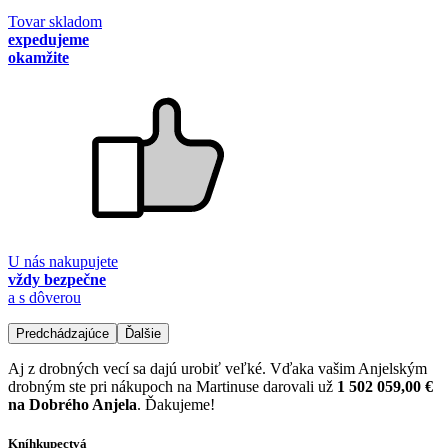
Tovar skladom
expedujeme
okamžite
U nás nakupujete
vždy bezpečne
a s dôverou
Predchádzajúce
Ďalšie
Aj z drobných vecí sa dajú urobiť veľké. Vďaka vašim Anjelským
drobným ste pri nákupoch na Martinuse darovali už
1 502 059,00 €
na Dobrého Anjela
. Ďakujeme!
Kníhkupectvá