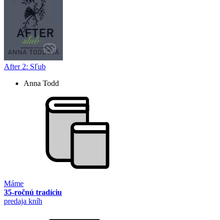
After 2: Sľub
Anna Todd
Máme
35-ročnú tradíciu
predaja kníh