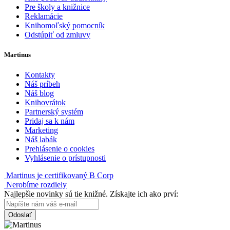
Pre školy a knižnice
Reklamácie
Knihomoľský pomocník
Odstúpiť od zmluvy
Martinus
Kontakty
Náš príbeh
Náš blog
Knihovrátok
Partnerský systém
Pridaj sa k nám
Marketing
Náš labák
Prehlásenie o cookies
Vyhlásenie o prístupnosti
Martinus je certifikovaný B Corp
Nerobíme rozdiely
Najlepšie novinky sú tie knižné. Získajte ich ako prví:
Odoslať