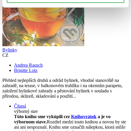
Bylinky
CZ
Andrea Rausch
Brigitte Lotz
Přehled nejlepších druhů a odrůd bylinek, vhodné stanoviště na
zahradě, na terase, v balkonovém truhlíku i na okenním parapetu,
založení bylinkové zahrady a pěstování bylinek v souladu s
přírodou, sklizeň, skladování a použití...
Čítaná
výborný stav
Túto knihu sme vykúpili cez
Knihovrátok
a je vo
výbornom stave.
Rozdiel medzi touto knihou a novou by ste
asi ani nespoznali. Knihu sme označili nálepkou, ktorá môže