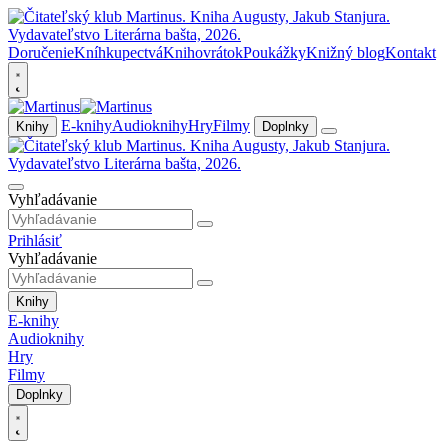
Doručenie
Kníhkupectvá
Knihovrátok
Poukážky
Knižný blog
Kontakt
E-knihy
Audioknihy
Hry
Filmy
Knihy
Doplnky
Vyhľadávanie
Prihlásiť
Vyhľadávanie
Knihy
E-knihy
Audioknihy
Hry
Filmy
Doplnky