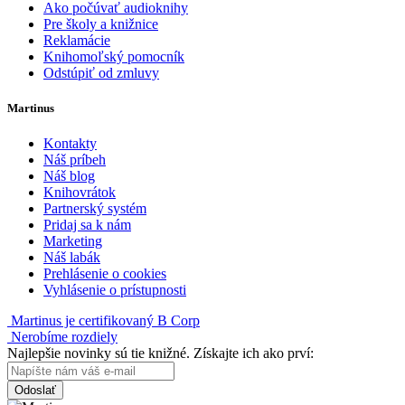
Ako počúvať audioknihy
Pre školy a knižnice
Reklamácie
Knihomoľský pomocník
Odstúpiť od zmluvy
Martinus
Kontakty
Náš príbeh
Náš blog
Knihovrátok
Partnerský systém
Pridaj sa k nám
Marketing
Náš labák
Prehlásenie o cookies
Vyhlásenie o prístupnosti
Martinus je certifikovaný B Corp
Nerobíme rozdiely
Najlepšie novinky sú tie knižné. Získajte ich ako prví:
Odoslať