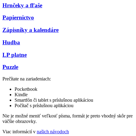
Hrnčeky a fľaše
Papiernictvo
Zápisníky a kalendáre
Hudba
LP platne
Puzzle
Prečítate na zariadeniach:
Pocketbook
Kindle
Smartfón či tablet s príslušnou aplikáciou
Počítač s príslušnou aplikáciou
Nie je možné meniť veľkosť písma, formát je preto vhodný skôr pre
väčšie obrazovky.
Viac informácií v
našich návodoch