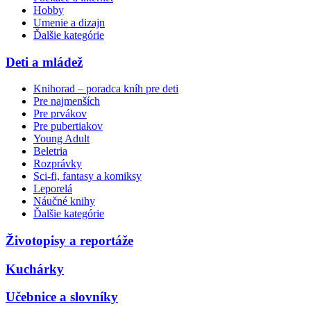
Hobby
Umenie a dizajn
Ďalšie kategórie
Deti a mládež
Knihorad – poradca kníh pre deti
Pre najmenších
Pre prvákov
Pre pubertiakov
Young Adult
Beletria
Rozprávky
Sci-fi, fantasy a komiksy
Leporelá
Náučné knihy
Ďalšie kategórie
Životopisy a reportáže
Kuchárky
Učebnice a slovníky