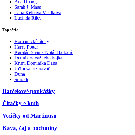
Ana Huang
Sarah J. Maas
Táňa Keleová Vasilková
Lucinda Riley
Top série
Romantické úteky
Harry Potter
Kapitán Stein a Notár Barbarič
Denník odvážneho bojka
Krimi Dominika Dána
Učím sa rozprávať
Duna
Smradi
Darčekové poukážky
Čítačky e-kníh
Vecičky od Martinusu
Káva, čaj a pochutiny