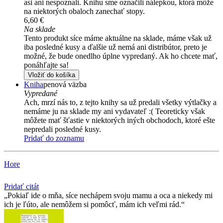
asi ani nespoznali. Knihu sme označili nálepkou, ktorá môže
na niektorých obaloch zanechať stopy.
6,60 €
Na sklade
Tento produkt síce máme aktuálne na sklade, máme však už
iba posledné kusy a ďalšie už nemá ani distribútor, preto je
možné, že bude onedlho úplne vypredaný. Ak ho chcete mať,
ponáhľajte sa!
Vložiť do košíka
Kniha
penová väzba
Vypredané
Ach, mrzí nás to, z tejto knihy sa už predali všetky výtlačky a
nemáme ju na sklade my ani vydavateľ :( Teoreticky však
môžete mať šťastie v niektorých iných obchodoch, ktoré ešte
nepredali posledné kusy.
Pridať do zoznamu
Hore
Pridať citát
Pokiaľ ide o mňa, síce nechápem svoju mamu a oca a niekedy mi
ich je ľúto, ale nemôžem si pomôcť, mám ich veľmi rád.