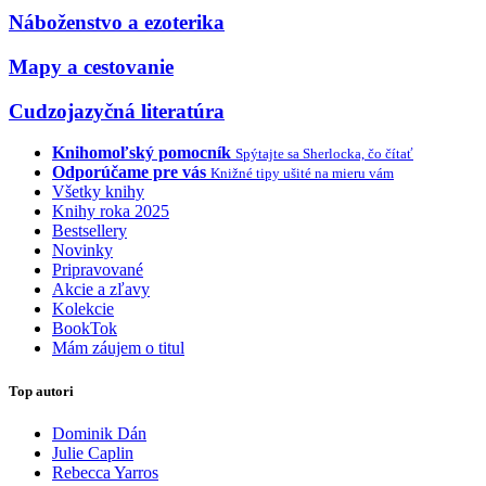
Náboženstvo a ezoterika
Mapy a cestovanie
Cudzojazyčná literatúra
Knihomoľský pomocník
Spýtajte sa Sherlocka, čo čítať
Odporúčame pre vás
Knižné tipy ušité na mieru vám
Všetky knihy
Knihy roka 2025
Bestsellery
Novinky
Pripravované
Akcie a zľavy
Kolekcie
BookTok
Mám záujem o titul
Top autori
Dominik Dán
Julie Caplin
Rebecca Yarros