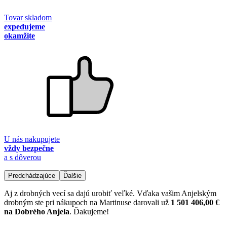
Tovar skladom
expedujeme
okamžite
U nás nakupujete
vždy bezpečne
a s dôverou
Predchádzajúce
Ďalšie
Aj z drobných vecí sa dajú urobiť veľké. Vďaka vašim Anjelským
drobným ste pri nákupoch na Martinuse darovali už
1 501 406,00 €
na Dobrého Anjela
. Ďakujeme!