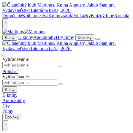
Doručenie
Kníhkupectvá
Knihovrátok
Poukážky
Knižný blog
Kontakt
E-knihy
Audioknihy
Hry
Filmy
Knihy
Doplnky
Vyhľadávanie
Prihlásiť
Vyhľadávanie
Knihy
E-knihy
Audioknihy
Hry
Filmy
Doplnky