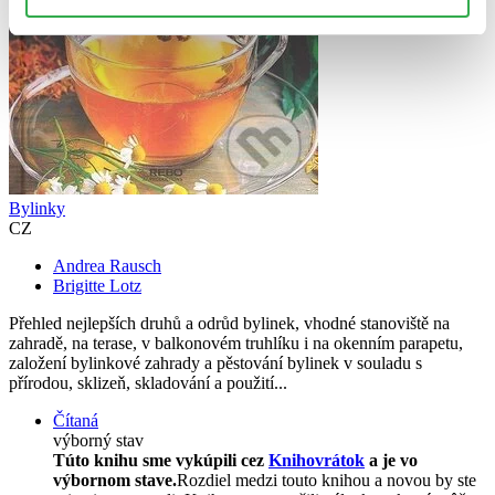
Bylinky
CZ
Andrea Rausch
Brigitte Lotz
Přehled nejlepších druhů a odrůd bylinek, vhodné stanoviště na
zahradě, na terase, v balkonovém truhlíku i na okenním parapetu,
založení bylinkové zahrady a pěstování bylinek v souladu s
přírodou, sklizeň, skladování a použití...
Čítaná
výborný stav
Túto knihu sme vykúpili cez
Knihovrátok
a je vo
výbornom stave.
Rozdiel medzi touto knihou a novou by ste