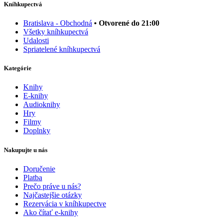
Kníhkupectvá
Bratislava - Obchodná
• Otvorené do 21:00
Všetky kníhkupectvá
Udalosti
Spriatelené kníhkupectvá
Kategórie
Knihy
E-knihy
Audioknihy
Hry
Filmy
Doplnky
Nakupujte u nás
Doručenie
Platba
Prečo práve u nás?
Najčastejšie otázky
Rezervácia v kníhkupectve
Ako čítať e-knihy