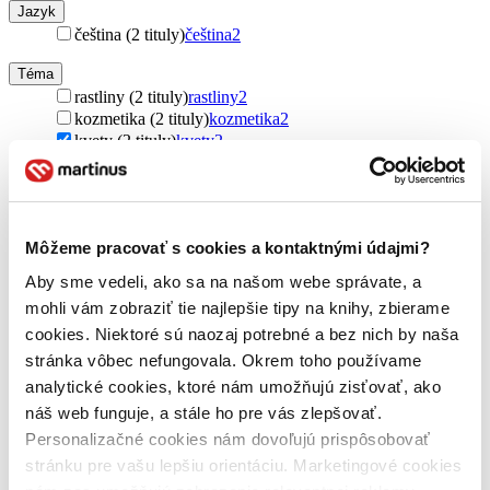
Jazyk
čeština (2 tituly)
čeština
2
Téma
rastliny (2 tituly)
rastliny
2
kozmetika (2 tituly)
kozmetika
2
kvety (2 tituly)
kvety
2
byliny (2 tituly)
byliny
2
liečba bylinkami (2 tituly)
liečba bylinkami
2
Ďalšie možnosti
Môžeme pracovať s cookies a kontaktnými údajmi?
Autor
Andrea Rausch (2 tituly)
Andrea Rausch
2
Aby sme vedeli, ako sa na našom webe správate, a
Brigitte Lotz (2 tituly)
Brigitte Lotz
2
mohli vám zobraziť tie najlepšie tipy na knihy, zbierame
Vydavateľstvo
cookies. Niektoré sú naozaj potrebné a bez nich by naša
Rebo (2 tituly)
Rebo
2
stránka vôbec nefungovala. Okrem toho používame
analytické cookies, ktoré nám umožňujú zisťovať, ako
Väzba
náš web funguje, a stále ho pre vás zlepšovať.
penová (2 tituly)
penová
2
Personalizačné cookies nám dovoľujú prispôsobovať
Zúžiť výber
stránku pre vašu lepšiu orientáciu. Marketingové cookies