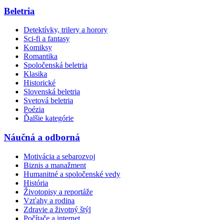
Beletria
Detektívky, trilery a horory
Sci-fi a fantasy
Komiksy
Romantika
Spoločenská beletria
Klasika
Historické
Slovenská beletria
Svetová beletria
Poézia
Ďalšie kategórie
Náučná a odborná
Motivácia a sebarozvoj
Biznis a manažment
Humanitné a spoločenské vedy
História
Životopisy a reportáže
Vzťahy a rodina
Zdravie a životný štýl
Počítače a internet