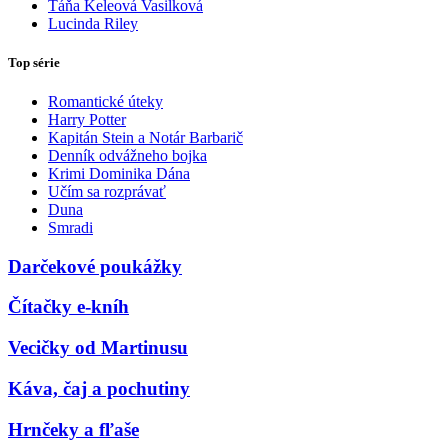
Táňa Keleová Vasilková
Lucinda Riley
Top série
Romantické úteky
Harry Potter
Kapitán Stein a Notár Barbarič
Denník odvážneho bojka
Krimi Dominika Dána
Učím sa rozprávať
Duna
Smradi
Darčekové poukážky
Čítačky e-kníh
Vecičky od Martinusu
Káva, čaj a pochutiny
Hrnčeky a fľaše