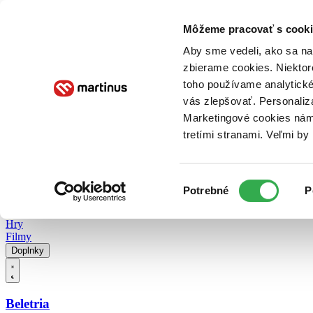
Doručenie
Kníhkupectvá
Knihovrátok
Poukážky
Knižný blog
Kontakt
Môžeme pracovať s cooki
Aby sme vedeli, ako sa na 
zbierame cookies. Niektor
E-knihy
Audioknihy
Hry
Filmy
Knihy
Doplnky
toho používame analytické
vás zlepšovať. Personaliz
Vyhľadávanie
Marketingové cookies nám 
tretími stranami. Veľmi b
Prihlásiť
Vyhľadávanie
Výber
Knihy
Potrebné
P
súhlasu
E-knihy
Audioknihy
Hry
Filmy
Doplnky
Beletria