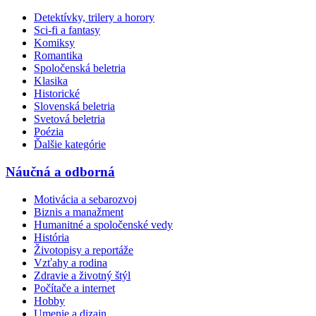
Detektívky, trilery a horory
Sci-fi a fantasy
Komiksy
Romantika
Spoločenská beletria
Klasika
Historické
Slovenská beletria
Svetová beletria
Poézia
Ďalšie kategórie
Náučná a odborná
Motivácia a sebarozvoj
Biznis a manažment
Humanitné a spoločenské vedy
História
Životopisy a reportáže
Vzťahy a rodina
Zdravie a životný štýl
Počítače a internet
Hobby
Umenie a dizajn