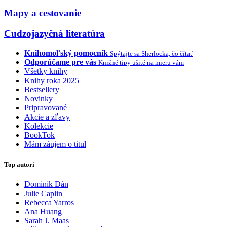
Mapy a cestovanie
Cudzojazyčná literatúra
Knihomoľský pomocník
Spýtajte sa Sherlocka, čo čítať
Odporúčame pre vás
Knižné tipy ušité na mieru vám
Všetky knihy
Knihy roka 2025
Bestsellery
Novinky
Pripravované
Akcie a zľavy
Kolekcie
BookTok
Mám záujem o titul
Top autori
Dominik Dán
Julie Caplin
Rebecca Yarros
Ana Huang
Sarah J. Maas