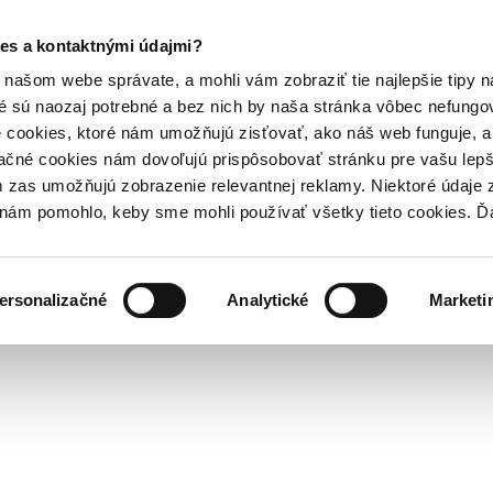
es a kontaktnými údajmi?
našom webe správate, a mohli vám zobraziť tie najlepšie tipy n
é sú naozaj potrebné a bez nich by naša stránka vôbec nefung
 cookies, ktoré nám umožňujú zisťovať, ako náš web funguje, a 
ačné cookies nám dovoľujú prispôsobovať stránku pre vašu lepši
zas umožňujú zobrazenie relevantnej reklamy. Niektoré údaje z
y nám pomohlo, keby sme mohli používať všetky tieto cookies. 
ersonalizačné
Analytické
Marketi