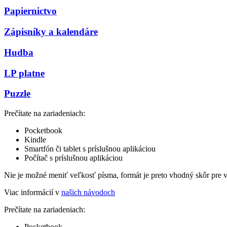
Papiernictvo
Zápisníky a kalendáre
Hudba
LP platne
Puzzle
Prečítate na zariadeniach:
Pocketbook
Kindle
Smartfón či tablet s príslušnou aplikáciou
Počítač s príslušnou aplikáciou
Nie je možné meniť veľkosť písma, formát je preto vhodný skôr pre 
Viac informácií v
našich návodoch
Prečítate na zariadeniach:
Pocketbook