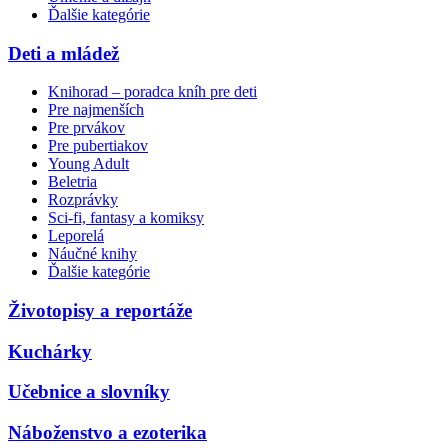
Ďalšie kategórie
Deti a mládež
Knihorad – poradca kníh pre deti
Pre najmenších
Pre prvákov
Pre pubertiakov
Young Adult
Beletria
Rozprávky
Sci-fi, fantasy a komiksy
Leporelá
Náučné knihy
Ďalšie kategórie
Životopisy a reportáže
Kuchárky
Učebnice a slovníky
Náboženstvo a ezoterika