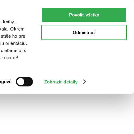
Povoliť všetko
a knihy,
ovala. Okrem
Odmietnuť
stále ho pre
u orientáciu.
dieľame aj s
Ďakujeme!
ngové
Zobraziť detaily