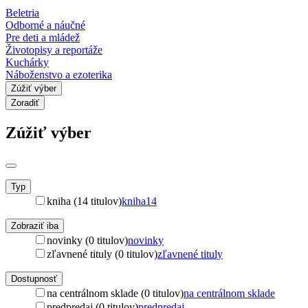
Beletria
Odborné a náučné
Pre deti a mládež
Životopisy a reportáže
Kuchárky
Náboženstvo a ezoterika
Zúžiť výber
Zoradiť
Zúžiť výber
Typ
kniha (14 titulov)
kniha
14
Zobraziť iba
novinky (0 titulov)
novinky
zľavnené tituly (0 titulov)
zľavnené tituly
Dostupnosť
na centrálnom sklade (0 titulov)
na centrálnom sklade
predpredaj (0 titulov)
predpredaj