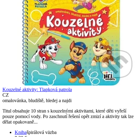
Kouzelné aktivity: Tlapková patrola
CZ
omalovánka, bludiště, hledej a najdi
Titul obsahuje 10 stran s kouzelnými aktivitami, které děti vyřeší
pouze pomocí vody. Po zaschnutí řešení opět zmizí a aktivity tak lze
dělat opakovaně...
Kniha
špirálová väzba