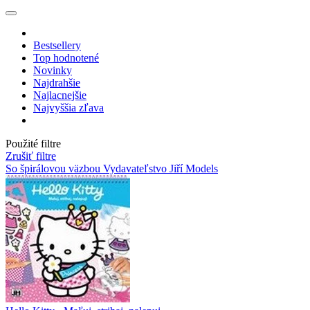
Bestsellery
Top hodnotené
Novinky
Najdrahšie
Najlacnejšie
Najvyššia zľava
Použité filtre
Zrušiť filtre
So špirálovou väzbou
Vydavateľstvo Jiří Models