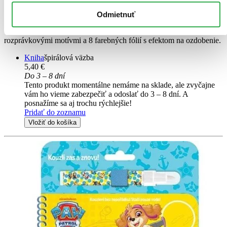
Minnie
1.Odlep 2.Pritlač 3.Odtrhni
Odmietnuť
Čo je lesklé, to je krásne! Titul obsahuje 10 obrázkov s obľúbenými
rozprávkovými motívmi a 8 farebných fólií s efektom na ozdobenie.
Kniha
špirálová väzba
5,40 €
Do 3 – 8 dní
Tento produkt momentálne nemáme na sklade, ale zvyčajne
vám ho vieme zabezpečiť a odoslať do 3 – 8 dní. A
posnažíme sa aj trochu rýchlejšie!
Pridať do zoznamu
Vložiť do košíka