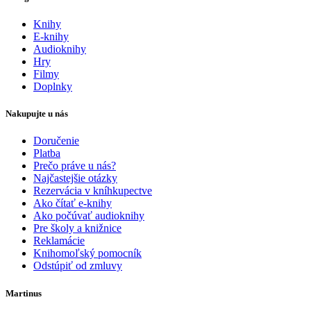
Knihy
E-knihy
Audioknihy
Hry
Filmy
Doplnky
Nakupujte u nás
Doručenie
Platba
Prečo práve u nás?
Najčastejšie otázky
Rezervácia v kníhkupectve
Ako čítať e-knihy
Ako počúvať audioknihy
Pre školy a knižnice
Reklamácie
Knihomoľský pomocník
Odstúpiť od zmluvy
Martinus