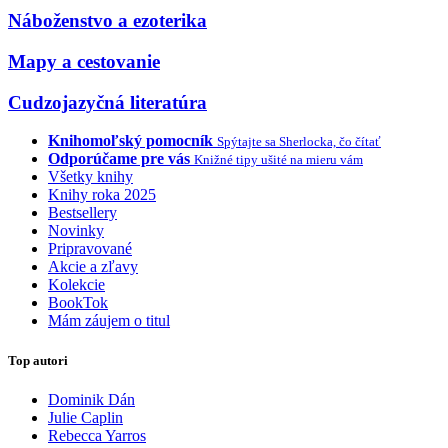
Náboženstvo a ezoterika
Mapy a cestovanie
Cudzojazyčná literatúra
Knihomoľský pomocník
Spýtajte sa Sherlocka, čo čítať
Odporúčame pre vás
Knižné tipy ušité na mieru vám
Všetky knihy
Knihy roka 2025
Bestsellery
Novinky
Pripravované
Akcie a zľavy
Kolekcie
BookTok
Mám záujem o titul
Top autori
Dominik Dán
Julie Caplin
Rebecca Yarros