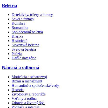
Beletria
Detektívky, trilery a horory
Sci-fi a fantasy
Komiksy
Romantika
Spoločenská beletria
Klasika
Historické
Slovenská beletria
Svetová beletria
Poézia
Ďalšie kategórie
Náučná a odborná
Motivácia a sebarozvoj
Biznis a manažment
Humanitné a spoločenské vedy
História
Životopisy a reportáže
Vzťahy a rodina
Zdravie a životný štýl
Počítače a internet