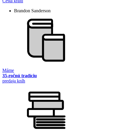
Cesta králů
Brandon Sanderson
Máme
35-ročnú tradíciu
predaja kníh