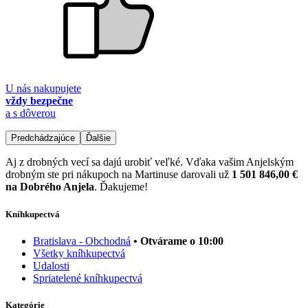
U nás nakupujete
vždy bezpečne
a s dôverou
Predchádzajúce
Ďalšie
Aj z drobných vecí sa dajú urobiť veľké. Vďaka vašim Anjelským
drobným ste pri nákupoch na Martinuse darovali už
1 501 846,00 €
na Dobrého Anjela
. Ďakujeme!
Kníhkupectvá
Bratislava - Obchodná
• Otvárame o 10:00
Všetky kníhkupectvá
Udalosti
Spriatelené kníhkupectvá
Kategórie