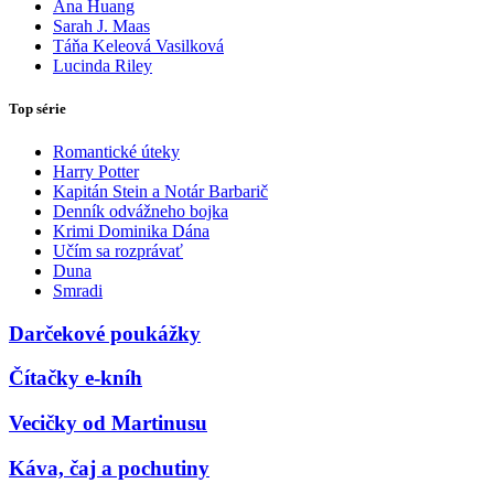
Ana Huang
Sarah J. Maas
Táňa Keleová Vasilková
Lucinda Riley
Top série
Romantické úteky
Harry Potter
Kapitán Stein a Notár Barbarič
Denník odvážneho bojka
Krimi Dominika Dána
Učím sa rozprávať
Duna
Smradi
Darčekové poukážky
Čítačky e-kníh
Vecičky od Martinusu
Káva, čaj a pochutiny