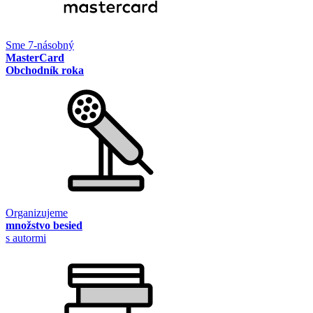
Sme 7-násobný
MasterCard
Obchodník roka
Organizujeme
množstvo besied
s autormi