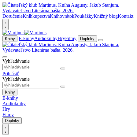
Doručenie
Kníhkupectvá
Knihovrátok
Poukážky
Knižný blog
Kontakt
E-knihy
Audioknihy
Hry
Filmy
Knihy
Doplnky
Vyhľadávanie
Prihlásiť
Vyhľadávanie
Knihy
E-knihy
Audioknihy
Hry
Filmy
Doplnky