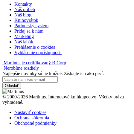
Kontakty
Náš príbeh
Náš blog
Knihovrátok
Partnerský systém
Pridaj sa k nám
Marketing
Náš labák
Prehlásenie o cookies
Vyhlásenie o prístupnosti
Martinus je certifikovaný B Corp
Nerobíme rozdiely
Najlepšie novinky sú tie knižné. Získajte ich ako prví:
Odoslať
© 2000-2026 Martinus. Internetové kníhkupectvo. Všetky práva
vyhradené.
Nastaviť cookies
Ochrana súkromia
Obchodné podmienky