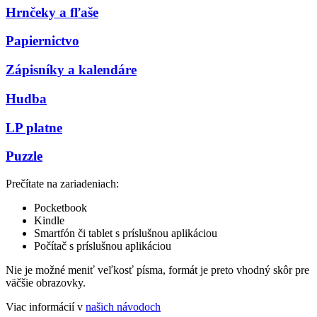
Hrnčeky a fľaše
Papiernictvo
Zápisníky a kalendáre
Hudba
LP platne
Puzzle
Prečítate na zariadeniach:
Pocketbook
Kindle
Smartfón či tablet s príslušnou aplikáciou
Počítač s príslušnou aplikáciou
Nie je možné meniť veľkosť písma, formát je preto vhodný skôr pre
väčšie obrazovky.
Viac informácií v
našich návodoch