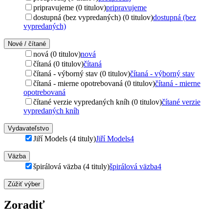
pripravujeme (0 titulov)
pripravujeme
dostupná (bez vypredaných) (0 titulov)
dostupná (bez
vypredaných)
Nové / čítané
nová (0 titulov)
nová
čítaná (0 titulov)
čítaná
čítaná - výborný stav (0 titulov)
čítaná - výborný stav
čítaná - mierne opotrebovaná (0 titulov)
čítaná - mierne
opotrebovaná
čítané verzie vypredaných kníh (0 titulov)
čítané verzie
vypredaných kníh
Vydavateľstvo
Jiří Models (4 tituly)
Jiří Models
4
Väzba
špirálová väzba (4 tituly)
špirálová väzba
4
Zúžiť výber
Zoradiť