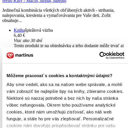
Hello Kitty - Maľuj, strihaj, nalepuj
Jedinečná kombinácia všetkých obľúbených aktivít - strihania,
nalepovania, kreslenia a vymaľovávania pre Vaše deti. Zošit
obsahuje...
Kniha
špirálová väzba
6,40 €
Viac ako 30 dní
Tento produkt je na objednávku a jeho dodanie môže trvať aj
viac ako 30 dní. Urobíme však všetko pre to, aby sme vašu
objednávku odoslali čo najskôr a o jej ceste vás budeme včas
informovať.
Pridať do zoznamu
Vložiť do košíka
Môžeme pracovať s cookies a kontaktnými údajmi?
Aby sme vedeli, ako sa na našom webe správate, a mohli
vám zobraziť tie najlepšie tipy na knihy, zbierame cookies.
Niektoré sú naozaj potrebné a bez nich by naša stránka
vôbec nefungovala. Okrem toho používame analytické
cookies, ktoré nám umožňujú zisťovať, ako náš web
funguje, a stále ho pre vás zlepšovať. Personalizačné
cookies nám dovoľujú prispôsobovať stránku pre vašu