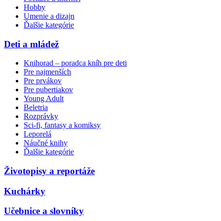
Hobby
Umenie a dizajn
Ďalšie kategórie
Deti a mládež
Knihorad – poradca kníh pre deti
Pre najmenších
Pre prvákov
Pre pubertiakov
Young Adult
Beletria
Rozprávky
Sci-fi, fantasy a komiksy
Leporelá
Náučné knihy
Ďalšie kategórie
Životopisy a reportáže
Kuchárky
Učebnice a slovníky