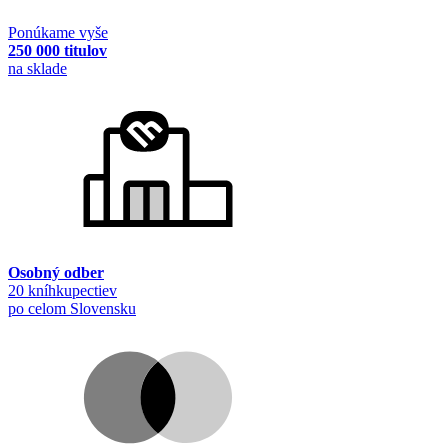
Ponúkame vyše
250 000 titulov
na sklade
Osobný odber
20 kníhkupectiev
po celom Slovensku