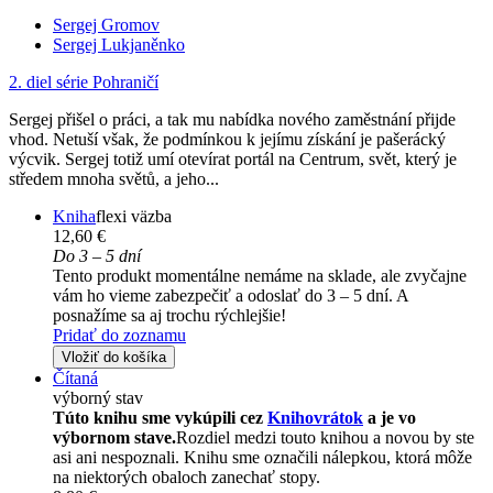
Sergej Gromov
Sergej Lukjaněnko
2. diel série
Pohraničí
Sergej přišel o práci, a tak mu nabídka nového zaměstnání přijde
vhod. Netuší však, že podmínkou k jejímu získání je pašerácký
výcvik. Sergej totiž umí otevírat portál na Centrum, svět, který je
středem mnoha světů, a jeho...
Kniha
flexi väzba
12,60 €
Do 3 – 5 dní
Tento produkt momentálne nemáme na sklade, ale zvyčajne
vám ho vieme zabezpečiť a odoslať do 3 – 5 dní. A
posnažíme sa aj trochu rýchlejšie!
Pridať do zoznamu
Vložiť do košíka
Čítaná
výborný stav
Túto knihu sme vykúpili cez
Knihovrátok
a je vo
výbornom stave.
Rozdiel medzi touto knihou a novou by ste
asi ani nespoznali. Knihu sme označili nálepkou, ktorá môže
na niektorých obaloch zanechať stopy.