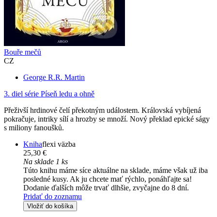
Bouře mečů
CZ
George R.R. Martin
3. diel série
Píseň ledu a ohně
Přeživší hrdinové čelí překotným událostem. Královská vybíjená
pokračuje, intriky sílí a hrozby se množí. Nový překlad epické ságy
s miliony fanoušků.
Kniha
flexi väzba
25,30 €
Na sklade 1 ks
Túto knihu máme síce aktuálne na sklade, máme však už iba
posledné kusy. Ak ju chcete mať rýchlo, ponáhľajte sa!
Dodanie ďalších môže trvať dlhšie, zvyčajne do 8 dní.
Pridať do zoznamu
Vložiť do košíka