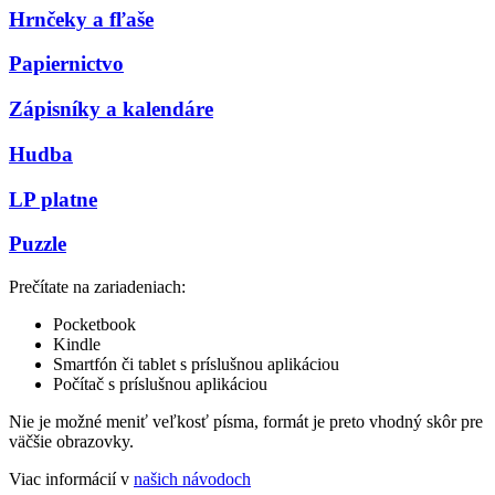
Hrnčeky a fľaše
Papiernictvo
Zápisníky a kalendáre
Hudba
LP platne
Puzzle
Prečítate na zariadeniach:
Pocketbook
Kindle
Smartfón či tablet s príslušnou aplikáciou
Počítač s príslušnou aplikáciou
Nie je možné meniť veľkosť písma, formát je preto vhodný skôr pre
väčšie obrazovky.
Viac informácií v
našich návodoch