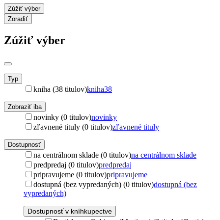
Zúžiť výber
Zoradiť
Zúžiť výber
Typ
kniha (38 titulov)
kniha
38
Zobraziť iba
novinky (0 titulov)
novinky
zľavnené tituly (0 titulov)
zľavnené tituly
Dostupnosť
na centrálnom sklade (0 titulov)
na centrálnom sklade
predpredaj (0 titulov)
predpredaj
pripravujeme (0 titulov)
pripravujeme
dostupná (bez vypredaných) (0 titulov)
dostupná (bez
vypredaných)
Dostupnosť v kníhkupectve