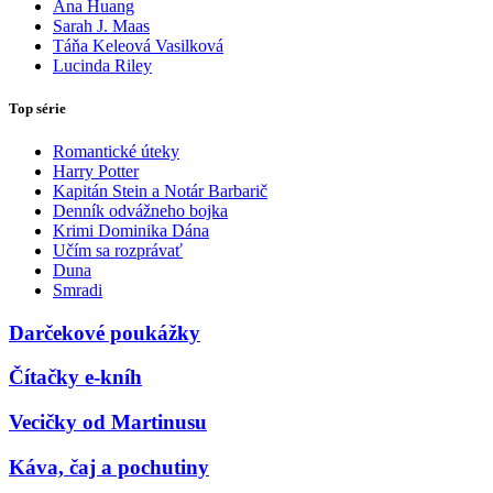
Ana Huang
Sarah J. Maas
Táňa Keleová Vasilková
Lucinda Riley
Top série
Romantické úteky
Harry Potter
Kapitán Stein a Notár Barbarič
Denník odvážneho bojka
Krimi Dominika Dána
Učím sa rozprávať
Duna
Smradi
Darčekové poukážky
Čítačky e-kníh
Vecičky od Martinusu
Káva, čaj a pochutiny