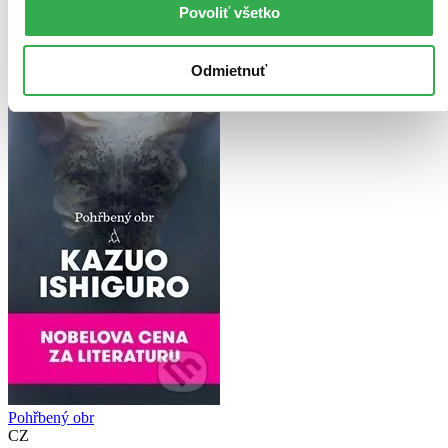
Použité filtre
Povoliť všetko
Zrušiť filtre
S flexi väzbou
Pre mužov
Odmietnuť
Pohřbený obr
CZ