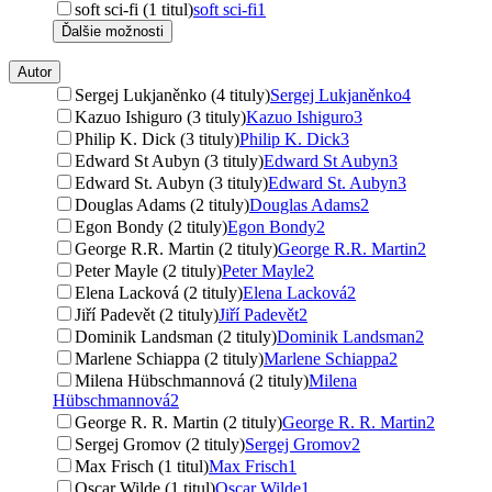
soft sci-fi (1 titul)
soft sci-fi
1
Ďalšie možnosti
Autor
Sergej Lukjaněnko (4 tituly)
Sergej Lukjaněnko
4
Kazuo Ishiguro (3 tituly)
Kazuo Ishiguro
3
Philip K. Dick (3 tituly)
Philip K. Dick
3
Edward St Aubyn (3 tituly)
Edward St Aubyn
3
Edward St. Aubyn (3 tituly)
Edward St. Aubyn
3
Douglas Adams (2 tituly)
Douglas Adams
2
Egon Bondy (2 tituly)
Egon Bondy
2
George R.R. Martin (2 tituly)
George R.R. Martin
2
Peter Mayle (2 tituly)
Peter Mayle
2
Elena Lacková (2 tituly)
Elena Lacková
2
Jiří Padevět (2 tituly)
Jiří Padevět
2
Dominik Landsman (2 tituly)
Dominik Landsman
2
Marlene Schiappa (2 tituly)
Marlene Schiappa
2
Milena Hübschmannová (2 tituly)
Milena
Hübschmannová
2
George R. R. Martin (2 tituly)
George R. R. Martin
2
Sergej Gromov (2 tituly)
Sergej Gromov
2
Max Frisch (1 titul)
Max Frisch
1
Oscar Wilde (1 titul)
Oscar Wilde
1