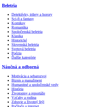
Beletria
Detektívky, trilery a horory
Sci-fi a fantasy
Komiksy
Romantika
Spoločenská beletria
Klasika
Historické
Slovenská beletria
Svetová beletria
Poézia
Ďalšie kategórie
Náučná a odborná
Motivácia a sebarozvoj
Biznis a manažment
Humanitné a spoločenské vedy
História
Životopisy a reportáže
Vzťahy a rodina
Zdravie a životný štýl
Počítače a internet