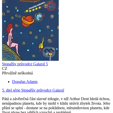
Stopařův průvodce Galaxií 5
CZ
Převážně neškodná
Douglas Adams
5. diel série
Stopařův průvodce Galaxií
Pátá a závěrečná část slavné trilogie, v níž Arthur Dent hledá tichou,
nenápadnou planetu, kde by mohl v klidu strávit zbytek života. Jeho
přání se splní - dostane se na poklidnou, mírumilovnou planetu, kde
život plyne bez větších vzruchů a problémů...