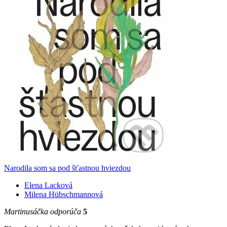
Narodila som sa pod šťastnou hviezdou
Elena Lacková
Milena Hübschmannová
Martinusáčka odporúča
5