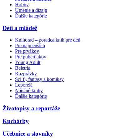
Hobby
Umenie a dizajn
Ďalšie kategórie
Deti a mládež
Knihorad – poradca kníh pre deti
Pre najmenších
Pre prvákov
Pre pubertiakov
Young Adult
Beletria
Rozprávky
Sci-fi, fantasy a komiksy
Leporelá
Náučné knihy
Ďalšie kategórie
Životopisy a reportáže
Kuchárky
Učebnice a slovníky