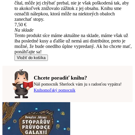
čítal, môže jej chýbať prebal, nie je však poškodená tak, aby
to akokoľvek znižovalo zážitok z jej obsahu. Knihu sme
označili nálepkou, ktorá môže na niektorých obaloch
zanechať stopy.
7,50 €
Na sklade
Tento produkt síce máme aktuálne na sklade, máme však už
iba posledné kusy a ďalšie už nemá ani distribútor, preto je
možné, že bude onedlho úplne vypredaný. Ak ho chcete mať,
ponáhľajte sa!
Vložiť do košíka
Chcete poradiť knihu?
Náš pomocník Sherlock vám ju s radosťou vypátra!
Knihomoľský pomocník