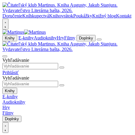
Doručenie
Kníhkupectvá
Knihovrátok
Poukážky
Knižný blog
Kontakt
E-knihy
Audioknihy
Hry
Filmy
Knihy
Doplnky
Vyhľadávanie
Prihlásiť
Vyhľadávanie
Knihy
E-knihy
Audioknihy
Hry
Filmy
Doplnky