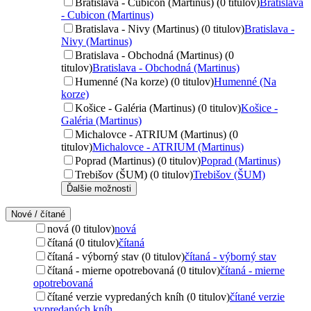
Bratislava - Cubicon (Martinus) (0 titulov)
Bratislava
- Cubicon (Martinus)
Bratislava - Nivy (Martinus) (0 titulov)
Bratislava -
Nivy (Martinus)
Bratislava - Obchodná (Martinus) (0
titulov)
Bratislava - Obchodná (Martinus)
Humenné (Na korze) (0 titulov)
Humenné (Na
korze)
Košice - Galéria (Martinus) (0 titulov)
Košice -
Galéria (Martinus)
Michalovce - ATRIUM (Martinus) (0
titulov)
Michalovce - ATRIUM (Martinus)
Poprad (Martinus) (0 titulov)
Poprad (Martinus)
Trebišov (ŠUM) (0 titulov)
Trebišov (ŠUM)
Ďalšie možnosti
Nové / čítané
nová (0 titulov)
nová
čítaná (0 titulov)
čítaná
čítaná - výborný stav (0 titulov)
čítaná - výborný stav
čítaná - mierne opotrebovaná (0 titulov)
čítaná - mierne
opotrebovaná
čítané verzie vypredaných kníh (0 titulov)
čítané verzie
vypredaných kníh