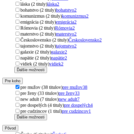
láska (2 tituly)
láska
2
bohatstvo (2 tituly)
bohatstvo
2
komunizmus (2 tituly)
komunizmus
2
emigrácia (2 tituly)
emigrácia
2
Rómovia (2 tituly)
Rómovia
2
materstvo (2 tituly)
materstvo
2
Československo (2 tituly)
Československo
2
tajomstvo (2 tituly)
tajomstvo
2
galaxie (2 tituly)
galaxie
2
napätie (2 tituly)
napätie
2
vidiek (2 tituly)
vidiek
2
Ďalšie možnosti
Pre koho
pre mužov (38 titulov)
pre mužov
38
pre ženy (33 titulov)
pre ženy
33
new adult (7 titulov)
new adult
7
pre dospelých (4 tituly)
pre dospelých
4
pre cudzincov (1 titul)
pre cudzincov
1
Ďalšie možnosti
Pôvod