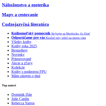
Náboženstvo a ezoterika
Mapy a cestovanie
Cudzojazyčná literatúra
Knihomoľský pomocník
Spýtajte sa Sherlocka, čo čítať
Odporúčame pre vás
Knižné tipy ušité na mieru vám
Všetky knihy
Knihy roka 2025
Bestsellery
Novinky
Pripravované
Akcie a zľavy
Kolekcie
Knihy s podporou FPU
Mám záujem o titul
Top autori
Dominik Dán
Julie Caplin
Rebecca Yarros