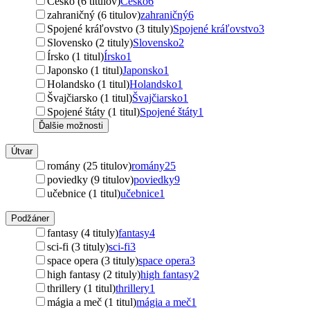
Česko (6 titulov)
Česko
6
zahraničný (6 titulov)
zahraničný
6
Spojené kráľovstvo (3 tituly)
Spojené kráľovstvo
3
Slovensko (2 tituly)
Slovensko
2
Írsko (1 titul)
Írsko
1
Japonsko (1 titul)
Japonsko
1
Holandsko (1 titul)
Holandsko
1
Švajčiarsko (1 titul)
Švajčiarsko
1
Spojené štáty (1 titul)
Spojené štáty
1
Ďalšie možnosti
Útvar
romány (25 titulov)
romány
25
poviedky (9 titulov)
poviedky
9
učebnice (1 titul)
učebnice
1
Podžáner
fantasy (4 tituly)
fantasy
4
sci-fi (3 tituly)
sci-fi
3
space opera (3 tituly)
space opera
3
high fantasy (2 tituly)
high fantasy
2
thrillery (1 titul)
thrillery
1
mágia a meč (1 titul)
mágia a meč
1