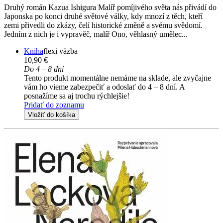
Druhý román Kazua Ishigura Malíř pomíjivého světa nás přivádí do
Japonska po konci druhé světové války, kdy mnozí z těch, kteří
zemi přivedli do zkázy, čelí historické změně a svému svědomí.
Jedním z nich je i vypravěč, malíř Ono, věhlasný umělec...
Kniha
flexi väzba
10,90 €
Do 4 – 8 dní
Tento produkt momentálne nemáme na sklade, ale zvyčajne
vám ho vieme zabezpečiť a odoslať do 4 – 8 dní. A
posnažíme sa aj trochu rýchlejšie!
Pridať do zoznamu
Vložiť do košíka