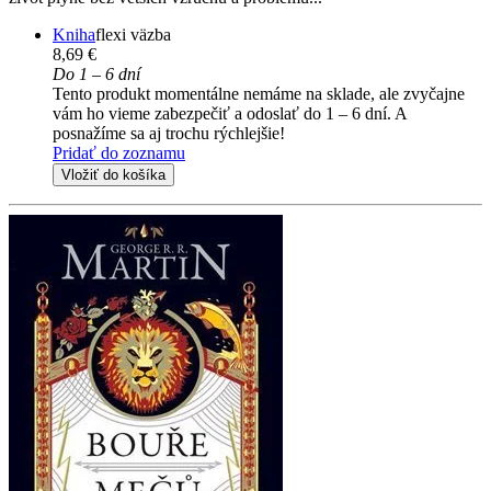
Kniha
flexi väzba
8,69 €
Do 1 – 6 dní
Tento produkt momentálne nemáme na sklade, ale zvyčajne
vám ho vieme zabezpečiť a odoslať do 1 – 6 dní. A
posnažíme sa aj trochu rýchlejšie!
Pridať do zoznamu
Vložiť do košíka