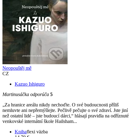
Neopouštěj mě
CZ
Kazuo Ishiguro
Martinusáčka odporúča
5
„Za hranice areálu nikdy nechoďte. O své budoucnosti příliš
nemluvte ani nepřemýšlejte. Pečlivě pečujte o své zdraví. Jste jiní
než ostatní lidé – jste budoucí dárci,“ hlásají pravidla na odříznuté
venkovské internátní škole Hailsham...
Kniha
flexi väzba