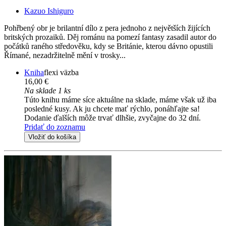
Kazuo Ishiguro
Pohřbený obr je brilantní dílo z pera jednoho z největších žijících
britských prozaiků. Děj románu na pomezí fantasy zasadil autor do
počátků raného středověku, kdy se Británie, kterou dávno opustili
Římané, nezadržitelně mění v trosky...
Kniha
flexi väzba
16,00 €
Na sklade 1 ks
Túto knihu máme síce aktuálne na sklade, máme však už iba
posledné kusy. Ak ju chcete mať rýchlo, ponáhľajte sa!
Dodanie ďalších môže trvať dlhšie, zvyčajne do 32 dní.
Pridať do zoznamu
Vložiť do košíka