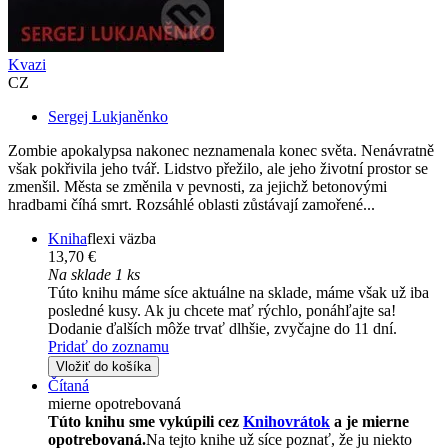
Kvazi
CZ
Sergej Lukjaněnko
Zombie apokalypsa nakonec neznamenala konec světa. Nenávratně
však pokřivila jeho tvář. Lidstvo přežilo, ale jeho životní prostor se
zmenšil. Města se změnila v pevnosti, za jejichž betonovými
hradbami číhá smrt. Rozsáhlé oblasti zůstávají zamořené...
Kniha
flexi väzba
13,70 €
Na sklade 1 ks
Túto knihu máme síce aktuálne na sklade, máme však už iba
posledné kusy. Ak ju chcete mať rýchlo, ponáhľajte sa!
Dodanie ďalších môže trvať dlhšie, zvyčajne do 11 dní.
Pridať do zoznamu
Vložiť do košíka
Čítaná
mierne opotrebovaná
Túto knihu sme vykúpili cez
Knihovrátok
a je mierne
opotrebovaná.
Na tejto knihe už síce poznať, že ju niekto