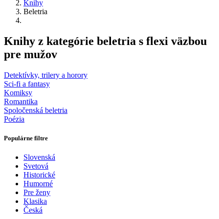
Knihy
Beletria
Knihy z kategórie beletria s flexi väzbou
pre mužov
Detektívky, trilery a horory
Sci-fi a fantasy
Komiksy
Romantika
Spoločenská beletria
Poézia
Populárne filtre
Slovenská
Svetová
Historické
Humorné
Pre ženy
Klasika
Česká