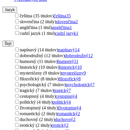
Jazyk
čeština (35 titulov)
čeština
35
slovenčina (2 tituly)
slovenčina
2
angličtina (1 titul)
angličtina
1
cudzí jazyk (1 titul)
cudzí jazyk
1
Štýl
napínavý (14 titulov)
napínavý
14
dobrodružný (12 titulov)
dobrodružný
12
humorný (11 titulov)
humorný
11
historický (10 titulov)
historický
10
mysteriózny (9 titulov)
mysteriózny
9
filozofický (8 titulov)
filozofický
8
psychologický (7 titulov)
psychologický
7
tragický (7 titulov)
tragický
7
cestopisný (4 tituly)
cestopisný
4
politický (4 tituly)
politický
4
životopisný (4 tituly)
životopisný
4
romantický (2 tituly)
romantický
2
duchovný (2 tituly)
duchovný
2
erotický (2 tituly)
erotický
2