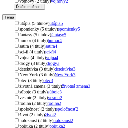
vojnový (2 tituly)
vojnový
2
Ďalšie možnosti
Téma
utópia (5 titulov)
utópia
5
spomienky (5 titulov)
spomienky
5
fantasy (5 titulov)
fantasy
5
humor (4 tituly)
humor
4
satira (4 tituly)
satira
4
sci-fi (4 tituly)
sci-fi
4
vojna (4 tituly)
vojna
4
drogy (3 tituly)
drogy
3
detektívka (3 tituly)
detektívka
3
New York (3 tituly)
New York
3
otec (3 tituly)
otec
3
životná zmena (3 tituly)
životná zmena
3
súboje (3 tituly)
súboje
3
vesmír (2 tituly)
vesmír
2
rodina (2 tituly)
rodina
2
spoločnosť (2 tituly)
spoločnosť
2
život (2 tituly)
život
2
holokaust (2 tituly)
holokaust
2
politika (2 tituly)
politika
2