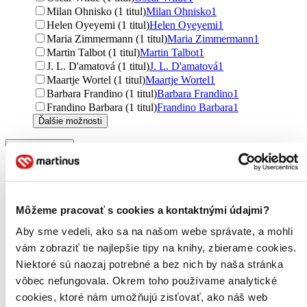
Milan Ohnisko (1 titul)
Milan Ohnisko
1
Helen Oyeyemi (1 titul)
Helen Oyeyemi
1
Maria Zimmermann (1 titul)
Maria Zimmermann
1
Martin Talbot (1 titul)
Martin Talbot
1
J. L. D'amatová (1 titul)
J. L. D'amatová
1
Maartje Wortel (1 titul)
Maartje Wortel
1
Barbara Frandino (1 titul)
Barbara Frandino
1
Frandino Barbara (1 titul)
Frandino Barbara
1
Ďalšie možnosti
Vydavateľstvo
Argo (19 titulov)
Argo
19
BETA - Dobrovský (3 tituly)
BETA - Dobrovský
3
Mladá fronta (2 tituly)
Mladá fronta
2
Academia (2 tituly)
Academia
2
Môžeme pracovať s cookies a kontaktnými údajmi?
Triton (2 tituly)
Triton
2
Akropolis (2 tituly)
Akropolis
2
Aby sme vedeli, ako sa na našom webe správate, a mohli
Extra Online Media (2 tituly)
Extra Online Media
2
vám zobraziť tie najlepšie tipy na knihy, zbierame cookies.
BRAK (2 tituly)
BRAK
2
Niektoré sú naozaj potrebné a bez nich by naša stránka
Barnes and Noble (1 titul)
Barnes and Noble
1
vôbec nefungovala. Okrem toho používame analytické
Druhé město (1 titul)
Druhé město
1
cookies, ktoré nám umožňujú zisťovať, ako náš web
Archa (1 titul)
Archa
1