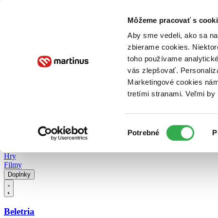
Doručenie
Kníhkupectvá
Knihovrátok
Poukážky
Knižný blog
Kontakt
Môžeme pracovať s cooki
Aby sme vedeli, ako sa na 
zbierame cookies. Niektor
E-knihy
Audioknihy
Hry
Filmy
Knihy
Doplnky
toho používame analytické
vás zlepšovať. Personaliz
Vyhľadávanie
Marketingové cookies nám 
tretími stranami. Veľmi b
Prihlásiť
Vyhľadávanie
Výber
Knihy
Potrebné
P
súhlasu
E-knihy
Audioknihy
Hry
Filmy
Doplnky
Beletria