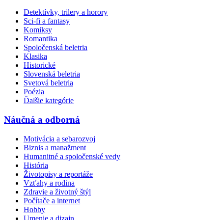
Detektívky, trilery a horory
Sci-fi a fantasy
Komiksy
Romantika
Spoločenská beletria
Klasika
Historické
Slovenská beletria
Svetová beletria
Poézia
Ďalšie kategórie
Náučná a odborná
Motivácia a sebarozvoj
Biznis a manažment
Humanitné a spoločenské vedy
História
Životopisy a reportáže
Vzťahy a rodina
Zdravie a životný štýl
Počítače a internet
Hobby
Umenie a dizajn