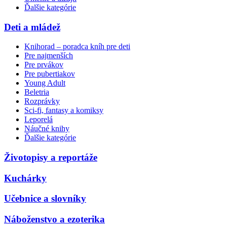
Ďalšie kategórie
Deti a mládež
Knihorad – poradca kníh pre deti
Pre najmenších
Pre prvákov
Pre pubertiakov
Young Adult
Beletria
Rozprávky
Sci-fi, fantasy a komiksy
Leporelá
Náučné knihy
Ďalšie kategórie
Životopisy a reportáže
Kuchárky
Učebnice a slovníky
Náboženstvo a ezoterika