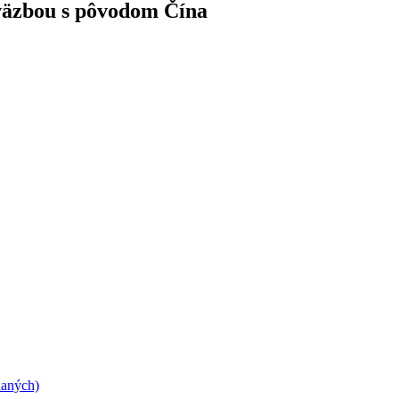
 väzbou s pôvodom Čína
daných)