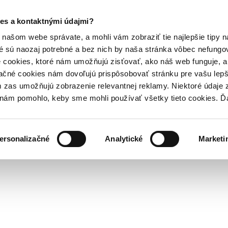
es a kontaktnými údajmi?
našom webe správate, a mohli vám zobraziť tie najlepšie tipy n
é sú naozaj potrebné a bez nich by naša stránka vôbec nefung
 cookies, ktoré nám umožňujú zisťovať, ako náš web funguje, a 
ačné cookies nám dovoľujú prispôsobovať stránku pre vašu lepši
zas umožňujú zobrazenie relevantnej reklamy. Niektoré údaje z
y nám pomohlo, keby sme mohli používať všetky tieto cookies. 
ersonalizačné
Analytické
Marketi