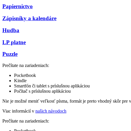
Papiernictvo
Zápisníky a kalendáre
Hudba
LP platne
Puzzle
Prečítate na zariadeniach:
Pocketbook
Kindle
Smartfón či tablet s príslušnou aplikáciou
Počítač s príslušnou aplikáciou
Nie je možné meniť veľkosť písma, formát je preto vhodný skôr pre 
Viac informácií v
našich návodoch
Prečítate na zariadeniach:
Pocketbook