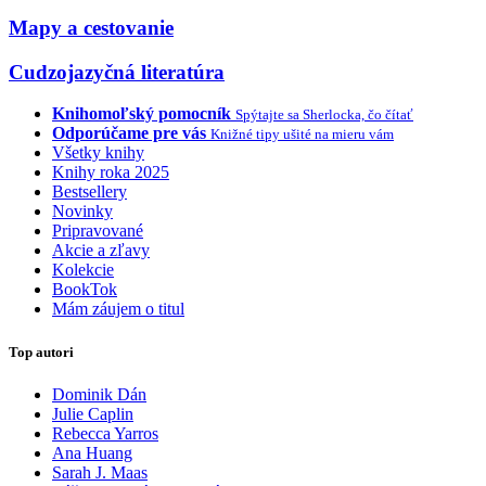
Mapy a cestovanie
Cudzojazyčná literatúra
Knihomoľský pomocník
Spýtajte sa Sherlocka, čo čítať
Odporúčame pre vás
Knižné tipy ušité na mieru vám
Všetky knihy
Knihy roka 2025
Bestsellery
Novinky
Pripravované
Akcie a zľavy
Kolekcie
BookTok
Mám záujem o titul
Top autori
Dominik Dán
Julie Caplin
Rebecca Yarros
Ana Huang
Sarah J. Maas