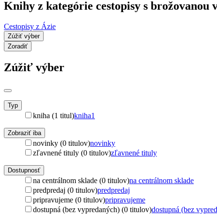
Knihy z kategórie cestopisy s brožovanou
Cestopisy z Ázie
Zúžiť výber
Zoradiť
Zúžiť výber
Typ
kniha (1 titul)
kniha
1
Zobraziť iba
novinky (0 titulov)
novinky
zľavnené tituly (0 titulov)
zľavnené tituly
Dostupnosť
na centrálnom sklade (0 titulov)
na centrálnom sklade
predpredaj (0 titulov)
predpredaj
pripravujeme (0 titulov)
pripravujeme
dostupná (bez vypredaných) (0 titulov)
dostupná (bez vypre