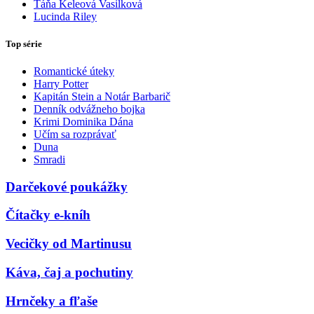
Táňa Keleová Vasilková
Lucinda Riley
Top série
Romantické úteky
Harry Potter
Kapitán Stein a Notár Barbarič
Denník odvážneho bojka
Krimi Dominika Dána
Učím sa rozprávať
Duna
Smradi
Darčekové poukážky
Čítačky e-kníh
Vecičky od Martinusu
Káva, čaj a pochutiny
Hrnčeky a fľaše