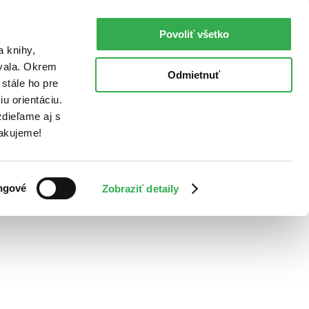
Povoliť všetko
a knihy,
ovala. Okrem
Odmietnuť
stále ho pre
u orientáciu.
dieľame aj s
Ďakujeme!
ngové
Zobraziť detaily