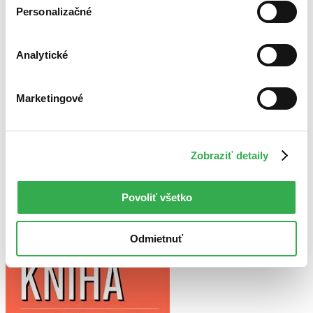
Personalizačné
Bestsellery
Analytické
Top hodnotené
Novinky
Najdrahšie
Najlacnejšie
Marketingové
Najvyššia zľava
Použité filtre
Zobraziť detaily
Zrušiť filtre
S brožovanou väzbou
Na tému tlač
Povoliť všetko
Odmietnuť