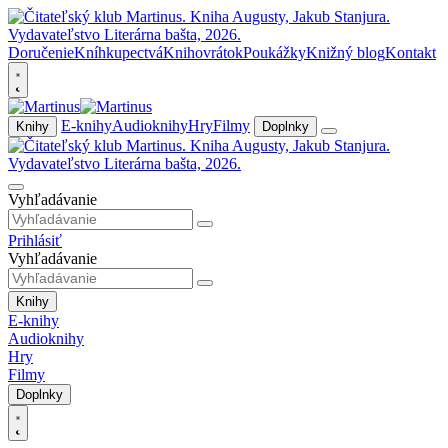
Doručenie
Kníhkupectvá
Knihovrátok
Poukážky
Knižný blog
Kontakt
E-knihy
Audioknihy
Hry
Filmy
Knihy
Doplnky
Vyhľadávanie
Prihlásiť
Vyhľadávanie
Knihy
E-knihy
Audioknihy
Hry
Filmy
Doplnky