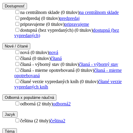
Dostupnosť
na centrálnom sklade (0 titulov)
na centrálnom sklade
predpredaj (0 titulov)
predpredaj
pripravujeme (0 titulov)
pripravujeme
dostupná (bez vypredaných) (0 titulov)
dostupná (bez
vypredaných)
Nové / čítané
nová (0 titulov)
nová
čítaná (0 titulov)
čítaná
čítaná - výborný stav (0 titulov)
čítaná - výborný stav
čítaná - mierne opotrebovaná (0 titulov)
čítaná - mierne
opotrebovaná
čítané verzie vypredaných kníh (0 titulov)
čítané verzie
vypredaných kníh
Odborná x populárne náučná
odborná (2 tituly)
odborná
2
Jazyk
čeština (2 tituly)
čeština
2
Téma