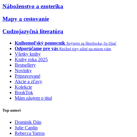
Náboženstvo a ezoterika
Mapy a cestovanie
Cudzojazyčná literatúra
Knihomoľský pomocník
Spýtajte sa Sherlocka, čo čítať
Odporúčame pre vás
Knižné tipy ušité na mieru vám
Všetky knihy
Knihy roka 2025
Bestsellery
Novinky
Pripravované
Akcie a zľavy
Kolekcie
BookTok
Mám záujem o titul
Top autori
Dominik Dán
Julie Caplin
Rebecca Yarros