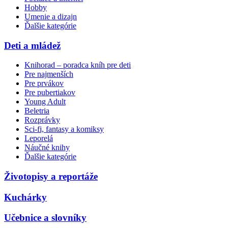
Hobby
Umenie a dizajn
Ďalšie kategórie
Deti a mládež
Knihorad – poradca kníh pre deti
Pre najmenších
Pre prvákov
Pre pubertiakov
Young Adult
Beletria
Rozprávky
Sci-fi, fantasy a komiksy
Leporelá
Náučné knihy
Ďalšie kategórie
Životopisy a reportáže
Kuchárky
Učebnice a slovníky