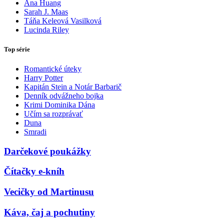
Ana Huang
Sarah J. Maas
Táňa Keleová Vasilková
Lucinda Riley
Top série
Romantické úteky
Harry Potter
Kapitán Stein a Notár Barbarič
Denník odvážneho bojka
Krimi Dominika Dána
Učím sa rozprávať
Duna
Smradi
Darčekové poukážky
Čítačky e-kníh
Vecičky od Martinusu
Káva, čaj a pochutiny