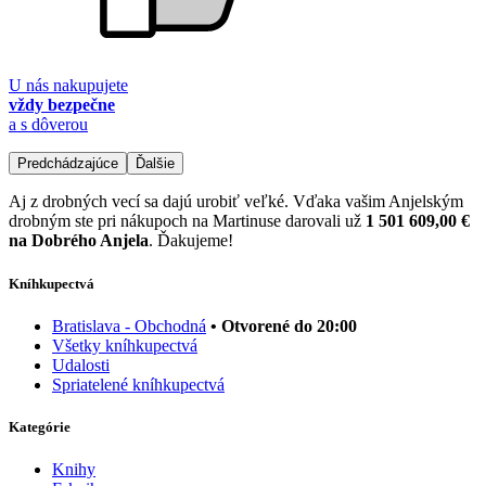
U nás nakupujete
vždy bezpečne
a s dôverou
Predchádzajúce
Ďalšie
Aj z drobných vecí sa dajú urobiť veľké. Vďaka vašim Anjelským
drobným ste pri nákupoch na Martinuse darovali už
1 501 609,00 €
na Dobrého Anjela
. Ďakujeme!
Kníhkupectvá
Bratislava - Obchodná
• Otvorené do 20:00
Všetky kníhkupectvá
Udalosti
Spriatelené kníhkupectvá
Kategórie
Knihy