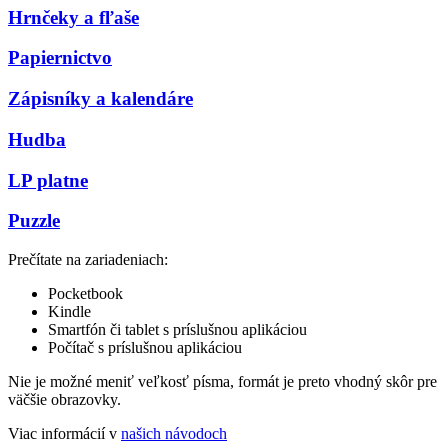
Hrnčeky a fľaše
Papiernictvo
Zápisníky a kalendáre
Hudba
LP platne
Puzzle
Prečítate na zariadeniach:
Pocketbook
Kindle
Smartfón či tablet s príslušnou aplikáciou
Počítač s príslušnou aplikáciou
Nie je možné meniť veľkosť písma, formát je preto vhodný skôr pre
väčšie obrazovky.
Viac informácií v
našich návodoch