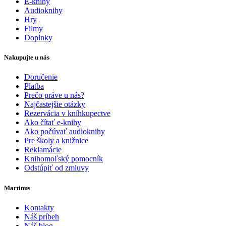
E-knihy
Audioknihy
Hry
Filmy
Doplnky
Nakupujte u nás
Doručenie
Platba
Prečo práve u nás?
Najčastejšie otázky
Rezervácia v kníhkupectve
Ako čítať e-knihy
Ako počúvať audioknihy
Pre školy a knižnice
Reklamácie
Knihomoľský pomocník
Odstúpiť od zmluvy
Martinus
Kontakty
Náš príbeh
Náš blog