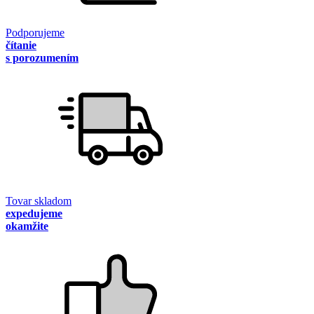
Podporujeme
čítanie
s porozumením
Tovar skladom
expedujeme
okamžite