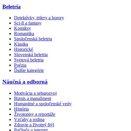
Beletria
Detektívky, trilery a horory
Sci-fi a fantasy
Komiksy
Romantika
Spoločenská beletria
Klasika
Historické
Slovenská beletria
Svetová beletria
Poézia
Ďalšie kategórie
Náučná a odborná
Motivácia a sebarozvoj
Biznis a manažment
Humanitné a spoločenské vedy
História
Životopisy a reportáže
Vzťahy a rodina
Zdravie a životný štýl
Počítače a internet