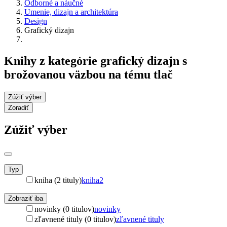
Odborné a náučné
Umenie, dizajn a architektúra
Design
Grafický dizajn
Knihy z kategórie grafický dizajn s
brožovanou väzbou na tému tlač
Zúžiť výber
Zoradiť
Zúžiť výber
Typ
kniha (2 tituly)
kniha
2
Zobraziť iba
novinky (0 titulov)
novinky
zľavnené tituly (0 titulov)
zľavnené tituly