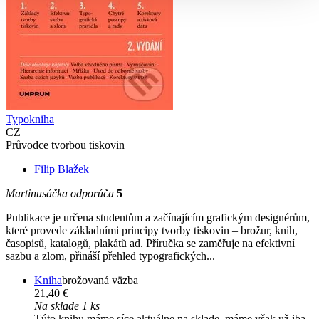
Typokniha
CZ
Průvodce tvorbou tiskovin
Filip Blažek
Martinusáčka odporúča
5
Publikace je určena studentům a začínajícím grafickým designérům,
které provede základními principy tvorby tiskovin – brožur, knih,
časopisů, katalogů, plakátů ad. Příručka se zaměřuje na efektivní
sazbu a zlom, přináší přehled typografických...
Kniha
brožovaná väzba
21,40 €
Na sklade 1 ks
Túto knihu máme síce aktuálne na sklade, máme však už iba