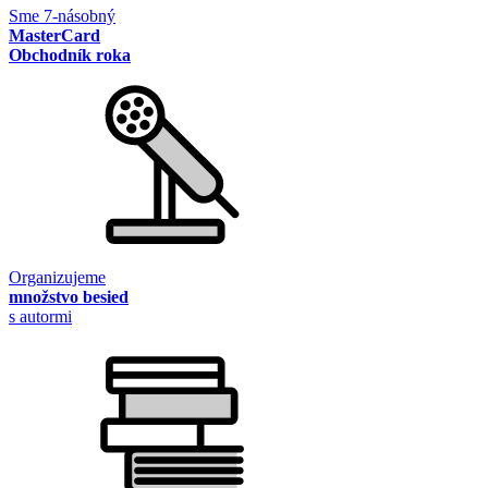
Sme 7-násobný
MasterCard
Obchodník roka
Organizujeme
množstvo besied
s autormi