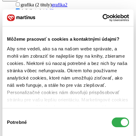
grafika (2 tituly)
grafika
2
tlač (2 tituly)
tlač
2
dizajn (2 tituly)
dizajn
2
Pre koho
pre študentov (2 tituly)
pre študentov
2
Môžeme pracovať s cookies a kontaktnými údajmi?
Pôvod
Aby sme vedeli, ako sa na našom webe správate, a
Česko (2 tituly)
Česko
2
mohli vám zobraziť tie najlepšie tipy na knihy, zbierame
Autor
cookies. Niektoré sú naozaj potrebné a bez nich by naša
Filip Blažek (2 tituly)
Filip Blažek
2
stránka vôbec nefungovala. Okrem toho používame
analytické cookies, ktoré nám umožňujú zisťovať, ako
Vydavateľstvo
náš web funguje, a stále ho pre vás zlepšovať.
UMPRUM (2 tituly)
UMPRUM
2
Personalizačné cookies nám dovoľujú prispôsobovať
Väzba
stránku pre vašu lepšiu orientáciu. Marketingové cookies
brožovaná väzba (2 tituly)
brožovaná väzba
2
nám zas umožňujú zobrazenie relevantnej reklamy.
Niektoré údaje zdieľame aj s tretími stranami. Veľmi by
Zúžiť výber
Výber
nám pomohlo, keby sme mohli používať všetky tieto
Potrebné
súhlasu
Zoradiť
cookies. Ďakujeme!