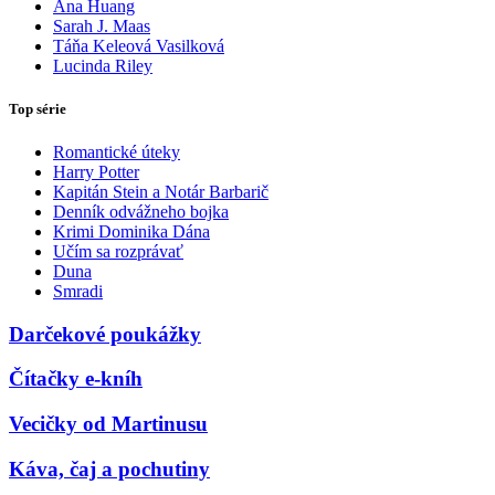
Ana Huang
Sarah J. Maas
Táňa Keleová Vasilková
Lucinda Riley
Top série
Romantické úteky
Harry Potter
Kapitán Stein a Notár Barbarič
Denník odvážneho bojka
Krimi Dominika Dána
Učím sa rozprávať
Duna
Smradi
Darčekové poukážky
Čítačky e-kníh
Vecičky od Martinusu
Káva, čaj a pochutiny