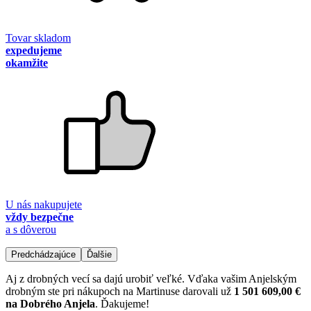
Tovar skladom
expedujeme
okamžite
U nás nakupujete
vždy bezpečne
a s dôverou
Predchádzajúce
Ďalšie
Aj z drobných vecí sa dajú urobiť veľké. Vďaka vašim Anjelským
drobným ste pri nákupoch na Martinuse darovali už
1 501 609,00 €
na Dobrého Anjela
. Ďakujeme!