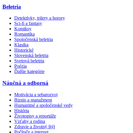
Beletria
Detektívky, trilery a horory
Sci-fi a fantasy
Komiksy
Romantika
Spoločenská beletria
Klasika
Historické
Slovenská beletria
Svetová beletria
Poézia
Ďalšie kategórie
Náučná a odborná
Motivácia a sebarozvoj
Biznis a manažment
Humanitné a spoločenské vedy
História
Životopisy a reportáže
Vzťahy a rodina
Zdravie a životný štýl
Počítače a internet