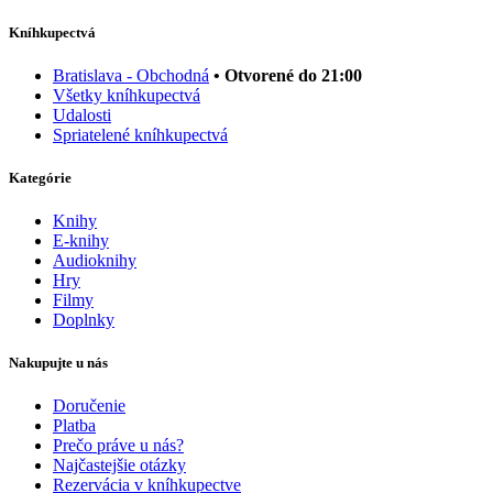
Kníhkupectvá
Bratislava - Obchodná
• Otvorené do 21:00
Všetky kníhkupectvá
Udalosti
Spriatelené kníhkupectvá
Kategórie
Knihy
E-knihy
Audioknihy
Hry
Filmy
Doplnky
Nakupujte u nás
Doručenie
Platba
Prečo práve u nás?
Najčastejšie otázky
Rezervácia v kníhkupectve