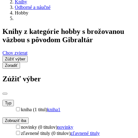
Knihy
Odborné a náučné
Hobby
Knihy z kategórie hobby s brožovanou
väzbou s pôvodom Gibraltár
Chov zvierat
Zúžiť výber
Zoradiť
Zúžiť výber
Typ
kniha (1 titul)
kniha
1
Zobraziť iba
novinky (0 titulov)
novinky
zľavnené tituly (0 titulov)
zľavnené tituly