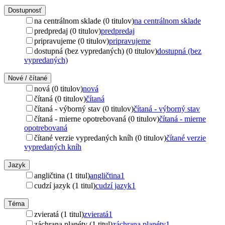
Dostupnosť
na centrálnom sklade (0 titulov)
na centrálnom sklade
predpredaj (0 titulov)
predpredaj
pripravujeme (0 titulov)
pripravujeme
dostupná (bez vypredaných) (0 titulov)
dostupná (bez
vypredaných)
Nové / čítané
nová (0 titulov)
nová
čítaná (0 titulov)
čítaná
čítaná - výborný stav (0 titulov)
čítaná - výborný stav
čítaná - mierne opotrebovaná (0 titulov)
čítaná - mierne
opotrebovaná
čítané verzie vypredaných kníh (0 titulov)
čítané verzie
vypredaných kníh
Jazyk
angličtina (1 titul)
angličtina
1
cudzí jazyk (1 titul)
cudzí jazyk
1
Téma
zvieratá (1 titul)
zvieratá
1
záchrana planéty (1 titul)
záchrana planéty
1