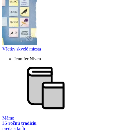
Všetky skvelé miesta
Jennifer Niven
Máme
35-ročnú tradíciu
predaja kníh