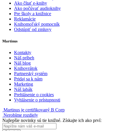
Ako čítať e-knihy
Ako počúvať audioknihy
Pre školy a knižnice
Reklamácie
Knihomoľský pomocník
Odstúpiť od zmluvy
Martinus
Kontakty
Náš príbeh
Náš blog
Knihovrátok
Partnerský systém
Pridaj sa k nám
Marketing
Náš labák
Prehlásenie o cookies
Vyhlásenie o prístupnosti
Martinus je certifikovaný B Corp
Nerobíme rozdiely
Najlepšie novinky sú tie knižné. Získajte ich ako prví: