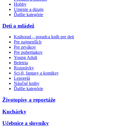
Hobby
Umenie a dizajn
Ďalšie kategórie
Deti a mládež
Knihorad – poradca kníh pre deti
Pre najmenších
Pre prvákov
Pre pubertiakov
Young Adult
Beletria
Rozprávky
Sci-fi, fantasy a komiksy
Leporelá
Náučné knihy
Ďalšie kategórie
Životopisy a reportáže
Kuchárky
Učebnice a slovníky