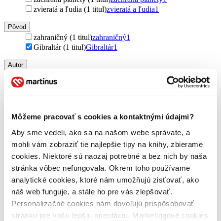
zvieratá a ľudia (1 titul)
zvieratá a ľudia
1
Pôvod
zahraničný (1 titul)
zahraničný
1
Gibraltár (1 titul)
Gibraltár
1
Autor
Keggie Carew (1 titul)
Keggie Carew
1
Vydavateľstvo
Canongate Books (1 titul)
Canongate Books
1
Môžeme pracovať s cookies a kontaktnými údajmi?
Väzba
brožovaná väzba (1 titul)
brožovaná väzba
1
Aby sme vedeli, ako sa na našom webe správate, a
mohli vám zobraziť tie najlepšie tipy na knihy, zbierame
Zúžiť výber
cookies. Niektoré sú naozaj potrebné a bez nich by naša
stránka vôbec nefungovala. Okrem toho používame
Zoradiť
analytické cookies, ktoré nám umožňujú zisťovať, ako
náš web funguje, a stále ho pre vás zlepšovať.
Personalizačné cookies nám dovoľujú prispôsobovať
stránku pre vašu lepšiu orientáciu. Marketingové cookies
Bestsellery