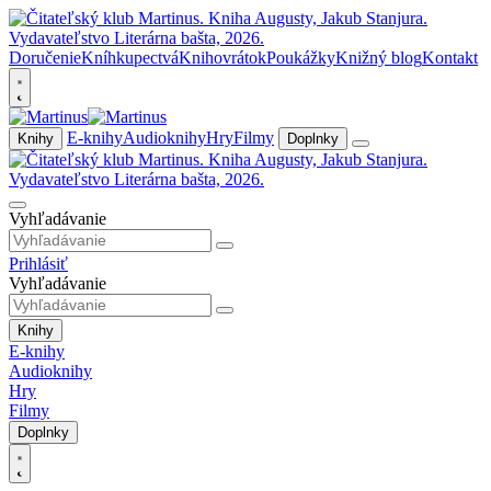
Doručenie
Kníhkupectvá
Knihovrátok
Poukážky
Knižný blog
Kontakt
E-knihy
Audioknihy
Hry
Filmy
Knihy
Doplnky
Vyhľadávanie
Prihlásiť
Vyhľadávanie
Knihy
E-knihy
Audioknihy
Hry
Filmy
Doplnky