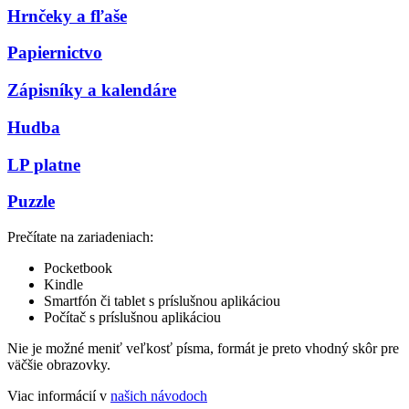
Hrnčeky a fľaše
Papiernictvo
Zápisníky a kalendáre
Hudba
LP platne
Puzzle
Prečítate na zariadeniach:
Pocketbook
Kindle
Smartfón či tablet s príslušnou aplikáciou
Počítač s príslušnou aplikáciou
Nie je možné meniť veľkosť písma, formát je preto vhodný skôr pre
väčšie obrazovky.
Viac informácií v
našich návodoch