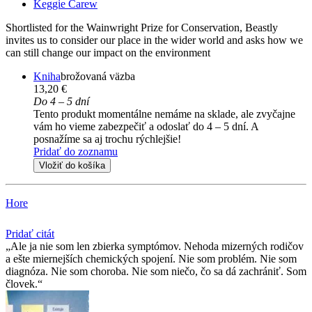
Keggie Carew
Shortlisted for the Wainwright Prize for Conservation, Beastly
invites us to consider our place in the wider world and asks how we
can still change our impact on the environment
Kniha
brožovaná väzba
13,20 €
Do 4 – 5 dní
Tento produkt momentálne nemáme na sklade, ale zvyčajne
vám ho vieme zabezpečiť a odoslať do 4 – 5 dní. A
posnažíme sa aj trochu rýchlejšie!
Pridať do zoznamu
Vložiť do košíka
Hore
Pridať citát
Ale ja nie som len zbierka symptómov. Nehoda mizerných rodičov
a ešte miernejších chemických spojení. Nie som problém. Nie som
diagnóza. Nie som choroba. Nie som niečo, čo sa dá zachrániť. Som
človek.