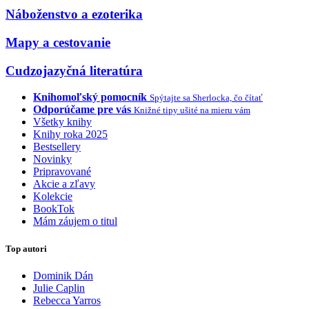
Náboženstvo a ezoterika
Mapy a cestovanie
Cudzojazyčná literatúra
Knihomoľský pomocník
Spýtajte sa Sherlocka, čo čítať
Odporúčame pre vás
Knižné tipy ušité na mieru vám
Všetky knihy
Knihy roka 2025
Bestsellery
Novinky
Pripravované
Akcie a zľavy
Kolekcie
BookTok
Mám záujem o titul
Top autori
Dominik Dán
Julie Caplin
Rebecca Yarros