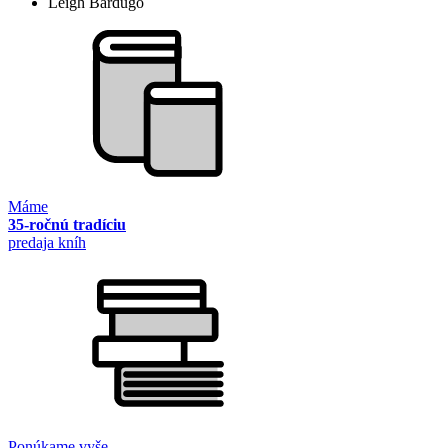
Leigh Bardugo
Máme
35-ročnú tradíciu
predaja kníh
Ponúkame vyše