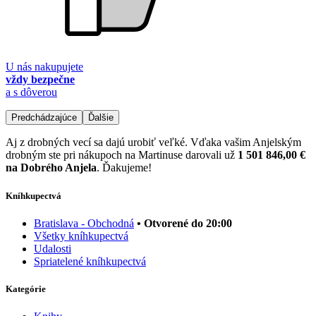
U nás nakupujete
vždy bezpečne
a s dôverou
Predchádzajúce
Ďalšie
Aj z drobných vecí sa dajú urobiť veľké. Vďaka vašim Anjelským
drobným ste pri nákupoch na Martinuse darovali už
1 501 846,00 €
na Dobrého Anjela
. Ďakujeme!
Kníhkupectvá
Bratislava - Obchodná
• Otvorené do 20:00
Všetky kníhkupectvá
Udalosti
Spriatelené kníhkupectvá
Kategórie