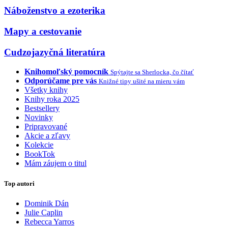
Náboženstvo a ezoterika
Mapy a cestovanie
Cudzojazyčná literatúra
Knihomoľský pomocník
Spýtajte sa Sherlocka, čo čítať
Odporúčame pre vás
Knižné tipy ušité na mieru vám
Všetky knihy
Knihy roka 2025
Bestsellery
Novinky
Pripravované
Akcie a zľavy
Kolekcie
BookTok
Mám záujem o titul
Top autori
Dominik Dán
Julie Caplin
Rebecca Yarros