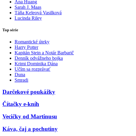
Ana Huang
Sarah J. Maas
Táňa Keleová Vasilková
Lucinda Riley
Top série
Romantické úteky
Harry Potter
Kapitán Stein a Notár Barbarič
Denník odvážneho bojka
Krimi Dominika Dána
Učím sa rozprávať
Duna
Smradi
Darčekové poukážky
Čítačky e-kníh
Vecičky od Martinusu
Káva, čaj a pochutiny