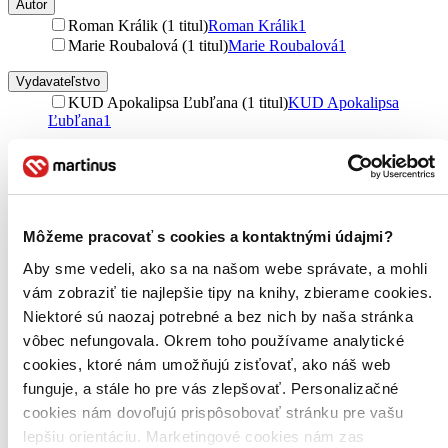
Autor
Roman Králik (1 titul)
Roman Králik
1
Marie Roubalová (1 titul)
Marie Roubalová
1
Vydavateľstvo
KUD Apokalipsa Ľubľana (1 titul)
KUD Apokalipsa
Ľubľana
1
Väzba
brožovaná väzba (1 titul)
brožovaná väzba
1
Zúžiť výber
Môžeme pracovať s cookies a kontaktnými údajmi?
Zoradiť
Aby sme vedeli, ako sa na našom webe správate, a mohli
vám zobraziť tie najlepšie tipy na knihy, zbierame cookies.
Niektoré sú naozaj potrebné a bez nich by naša stránka
vôbec nefungovala. Okrem toho používame analytické
Bestsellery
cookies, ktoré nám umožňujú zisťovať, ako náš web
Top hodnotené
Novinky
funguje, a stále ho pre vás zlepšovať. Personalizačné
Najdrahšie
cookies nám dovoľujú prispôsobovať stránku pre vašu
Najlacnejšie
lepšiu orientáciu. Marketingové cookies nám zas
Najvyššia zľava