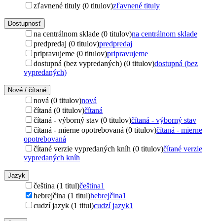
zľavnené tituly (0 titulov)
zľavnené tituly
Dostupnosť
na centrálnom sklade (0 titulov)
na centrálnom sklade
predpredaj (0 titulov)
predpredaj
pripravujeme (0 titulov)
pripravujeme
dostupná (bez vypredaných) (0 titulov)
dostupná (bez
vypredaných)
Nové / čítané
nová (0 titulov)
nová
čítaná (0 titulov)
čítaná
čítaná - výborný stav (0 titulov)
čítaná - výborný stav
čítaná - mierne opotrebovaná (0 titulov)
čítaná - mierne
opotrebovaná
čítané verzie vypredaných kníh (0 titulov)
čítané verzie
vypredaných kníh
Jazyk
čeština (1 titul)
čeština
1
hebrejčina (1 titul)
hebrejčina
1
cudzí jazyk (1 titul)
cudzí jazyk
1