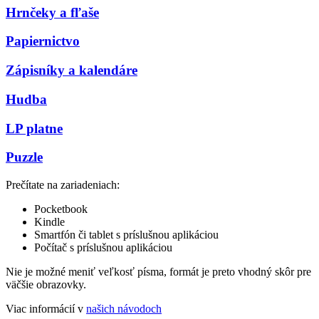
Hrnčeky a fľaše
Papiernictvo
Zápisníky a kalendáre
Hudba
LP platne
Puzzle
Prečítate na zariadeniach:
Pocketbook
Kindle
Smartfón či tablet s príslušnou aplikáciou
Počítač s príslušnou aplikáciou
Nie je možné meniť veľkosť písma, formát je preto vhodný skôr pre
väčšie obrazovky.
Viac informácií v
našich návodoch