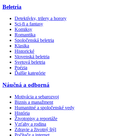
Beletria
Detektívky, trilery a horory
Sci-fi a fantasy
Komiksy
Romantika
Spoločenská beletria
Klasika
Historické
Slovenská beletria
Svetová beletria
Poézia
Ďalšie kategórie
Náučná a odborná
Motivácia a sebarozvoj
Biznis a manažment
Humanitné a spoločenské vedy
História
Životopisy a reportáže
Vzťahy a rodina
Zdravie a životný štýl
Počítače a internet