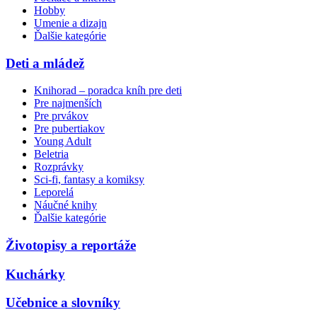
Hobby
Umenie a dizajn
Ďalšie kategórie
Deti a mládež
Knihorad – poradca kníh pre deti
Pre najmenších
Pre prvákov
Pre pubertiakov
Young Adult
Beletria
Rozprávky
Sci-fi, fantasy a komiksy
Leporelá
Náučné knihy
Ďalšie kategórie
Životopisy a reportáže
Kuchárky
Učebnice a slovníky