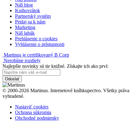
Náš blog
Knihovrátok
Partnerský systém
Pridaj sa k nám
Marketing
Náš labák
Prehlásenie o cookies
Vyhlásenie o prístupnosti
Martinus je certifikovaný B Corp
Nerobíme rozdiely
Najlepšie novinky sú tie knižné. Získajte ich ako prví:
Odoslať
© 2000-2026 Martinus. Internetové kníhkupectvo. Všetky práva
vyhradené.
Nastaviť cookies
Ochrana súkromia
Obchodné podmienky