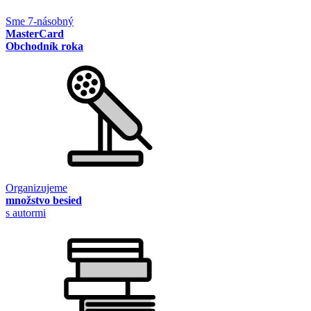
Sme 7-násobný
MasterCard
Obchodník roka
Organizujeme
množstvo besied
s autormi