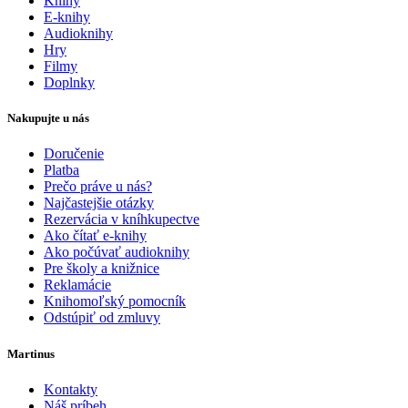
Knihy
E-knihy
Audioknihy
Hry
Filmy
Doplnky
Nakupujte u nás
Doručenie
Platba
Prečo práve u nás?
Najčastejšie otázky
Rezervácia v kníhkupectve
Ako čítať e-knihy
Ako počúvať audioknihy
Pre školy a knižnice
Reklamácie
Knihomoľský pomocník
Odstúpiť od zmluvy
Martinus
Kontakty
Náš príbeh