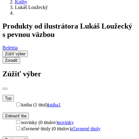
Knihy
Lukáš Loužecký
Produkty od ilustrátora Lukáš Loužecký
s pevnou väzbou
Beletria
Zúžiť výber
Zoradiť
Zúžiť výber
Typ
kniha (1 titul)
kniha
1
Zobraziť iba
novinky (0 titulov)
novinky
zľavnené tituly (0 titulov)
zľavnené tituly