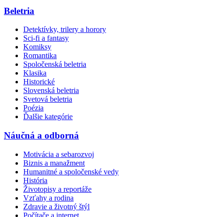
Beletria
Detektívky, trilery a horory
Sci-fi a fantasy
Komiksy
Romantika
Spoločenská beletria
Klasika
Historické
Slovenská beletria
Svetová beletria
Poézia
Ďalšie kategórie
Náučná a odborná
Motivácia a sebarozvoj
Biznis a manažment
Humanitné a spoločenské vedy
História
Životopisy a reportáže
Vzťahy a rodina
Zdravie a životný štýl
Počítače a internet