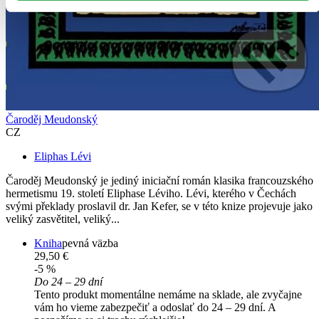
Čaroděj Meudonský
CZ
Eliphas Lévi
Čaroděj Meudonský je jediný iniciační román klasika francouzského
hermetismu 19. století Eliphase Léviho. Lévi, kterého v Čechách
svými překlady proslavil dr. Jan Kefer, se v této knize projevuje jako
veliký zasvětitel, veliký...
Kniha
pevná väzba
29,50 €
-5 %
Do 24 – 29 dní
Tento produkt momentálne nemáme na sklade, ale zvyčajne
vám ho vieme zabezpečiť a odoslať do 24 – 29 dní. A