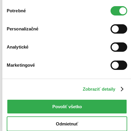
zdieľame aj s tretími stranami. Veľmi by nám pomohlo,
Výber
keby sme mohli používať všetky tieto cookies. Ďakujeme!
Potrebné
súhlasu
Personalizačné
Analytické
Marketingové
Zobraziť detaily
Povoliť všetko
Odmietnuť