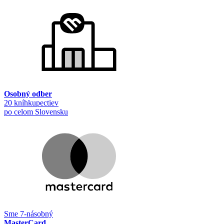
Osobný odber
20 kníhkupectiev
po celom Slovensku
Sme 7-násobný
MasterCard