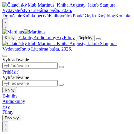
Doručenie
Kníhkupectvá
Knihovrátok
Poukážky
Knižný blog
Kontakt
E-knihy
Audioknihy
Hry
Filmy
Knihy
Doplnky
Vyhľadávanie
Prihlásiť
Vyhľadávanie
Knihy
E-knihy
Audioknihy
Hry
Filmy
Doplnky