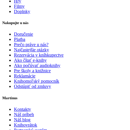
Hry
Filmy
Doplnky
Nakupujte u nás
Doručenie
Platba
Prečo práve u nás?
Najčastejšie otázky
Rezervácia v kníhkupectve
Ako čítať e-knihy
Ako počúvať audioknihy
Pre školy a knižnice
Reklamácie
Knihomoľský pomocník
Odstúpiť od zmluvy
Martinus
Kontakty
Náš príbeh
Náš blog
Knihovrátok