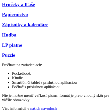
Hrnčeky a fľaše
Papiernictvo
Zápisníky a kalendáre
Hudba
LP platne
Puzzle
Prečítate na zariadeniach:
Pocketbook
Kindle
Smartfón či tablet s príslušnou aplikáciou
Počítač s príslušnou aplikáciou
Nie je možné meniť veľkosť písma, formát je preto vhodný skôr pre
väčšie obrazovky.
Viac informácií v
našich návodoch