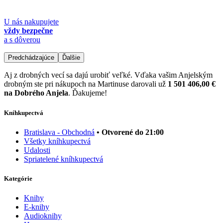
U nás nakupujete
vždy bezpečne
a s dôverou
Predchádzajúce
Ďalšie
Aj z drobných vecí sa dajú urobiť veľké. Vďaka vašim Anjelským
drobným ste pri nákupoch na Martinuse darovali už
1 501 406,00 €
na Dobrého Anjela
. Ďakujeme!
Kníhkupectvá
Bratislava - Obchodná
• Otvorené do 21:00
Všetky kníhkupectvá
Udalosti
Spriatelené kníhkupectvá
Kategórie
Knihy
E-knihy
Audioknihy