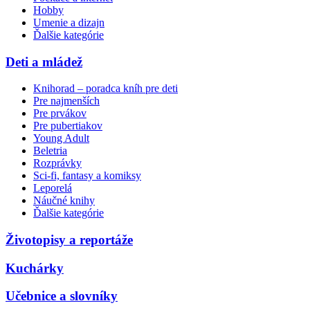
Hobby
Umenie a dizajn
Ďalšie kategórie
Deti a mládež
Knihorad – poradca kníh pre deti
Pre najmenších
Pre prvákov
Pre pubertiakov
Young Adult
Beletria
Rozprávky
Sci-fi, fantasy a komiksy
Leporelá
Náučné knihy
Ďalšie kategórie
Životopisy a reportáže
Kuchárky
Učebnice a slovníky