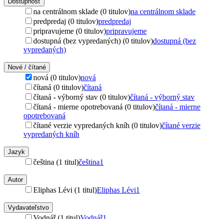
Dostupnosť
na centrálnom sklade (0 titulov)
na centrálnom sklade
predpredaj (0 titulov)
predpredaj
pripravujeme (0 titulov)
pripravujeme
dostupná (bez vypredaných) (0 titulov)
dostupná (bez
vypredaných)
Nové / čítané
nová (0 titulov)
nová
čítaná (0 titulov)
čítaná
čítaná - výborný stav (0 titulov)
čítaná - výborný stav
čítaná - mierne opotrebovaná (0 titulov)
čítaná - mierne
opotrebovaná
čítané verzie vypredaných kníh (0 titulov)
čítané verzie
vypredaných kníh
Jazyk
čeština (1 titul)
čeština
1
Autor
Eliphas Lévi (1 titul)
Eliphas Lévi
1
Vydavateľstvo
Vodnář (1 titul)
Vodnář
1