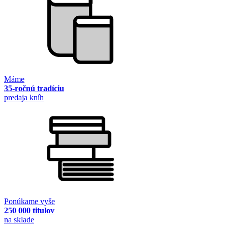
Máme
35-ročnú tradíciu
predaja kníh
Ponúkame vyše
250 000 titulov
na sklade