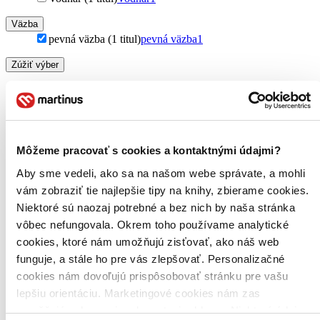
Väzba
pevná väzba (1 titul)
pevná väzba
1
Zúžiť výber
Zoradiť
Môžeme pracovať s cookies a kontaktnými údajmi?
Bestsellery
Aby sme vedeli, ako sa na našom webe správate, a mohli
Top hodnotené
Novinky
vám zobraziť tie najlepšie tipy na knihy, zbierame cookies.
Najdrahšie
Niektoré sú naozaj potrebné a bez nich by naša stránka
Najlacnejšie
vôbec nefungovala. Okrem toho používame analytické
Najvyššia zľava
cookies, ktoré nám umožňujú zisťovať, ako náš web
funguje, a stále ho pre vás zlepšovať. Personalizačné
Použité filtre
cookies nám dovoľujú prispôsobovať stránku pre vašu
Zrušiť filtre
S pevnou väzbou
nové
lepšiu orientáciu. Marketingové cookies nám zas
umožňujú zobrazenie relevantnej reklamy. Niektoré údaje