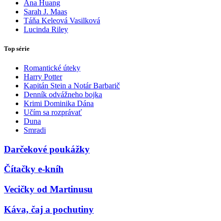
Ana Huang
Sarah J. Maas
Táňa Keleová Vasilková
Lucinda Riley
Top série
Romantické úteky
Harry Potter
Kapitán Stein a Notár Barbarič
Denník odvážneho bojka
Krimi Dominika Dána
Učím sa rozprávať
Duna
Smradi
Darčekové poukážky
Čítačky e-kníh
Vecičky od Martinusu
Káva, čaj a pochutiny