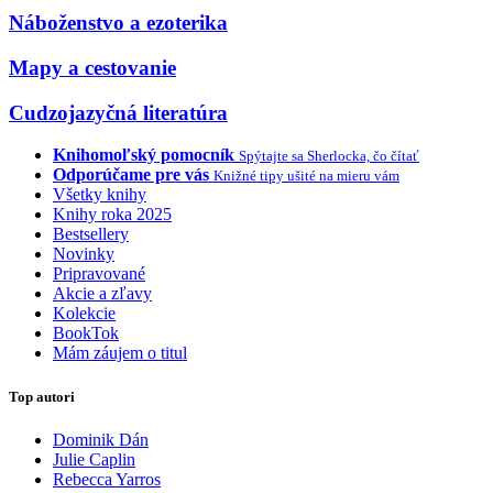
Náboženstvo a ezoterika
Mapy a cestovanie
Cudzojazyčná literatúra
Knihomoľský pomocník
Spýtajte sa Sherlocka, čo čítať
Odporúčame pre vás
Knižné tipy ušité na mieru vám
Všetky knihy
Knihy roka 2025
Bestsellery
Novinky
Pripravované
Akcie a zľavy
Kolekcie
BookTok
Mám záujem o titul
Top autori
Dominik Dán
Julie Caplin
Rebecca Yarros