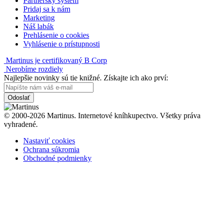
Partnerský systém
Pridaj sa k nám
Marketing
Náš labák
Prehlásenie o cookies
Vyhlásenie o prístupnosti
Martinus je certifikovaný B Corp
Nerobíme rozdiely
Najlepšie novinky sú tie knižné. Získajte ich ako prví:
Odoslať
© 2000-2026 Martinus. Internetové kníhkupectvo. Všetky práva
vyhradené.
Nastaviť cookies
Ochrana súkromia
Obchodné podmienky