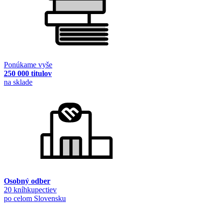
Ponúkame vyše
250 000 titulov
na sklade
Osobný odber
20 kníhkupectiev
po celom Slovensku