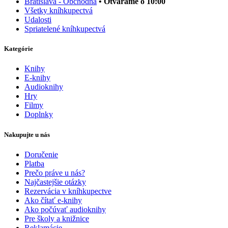
Bratislava - Obchodná
• Otvárame o 10:00
Všetky kníhkupectvá
Udalosti
Spriatelené kníhkupectvá
Kategórie
Knihy
E-knihy
Audioknihy
Hry
Filmy
Doplnky
Nakupujte u nás
Doručenie
Platba
Prečo práve u nás?
Najčastejšie otázky
Rezervácia v kníhkupectve
Ako čítať e-knihy
Ako počúvať audioknihy
Pre školy a knižnice
Reklamácie