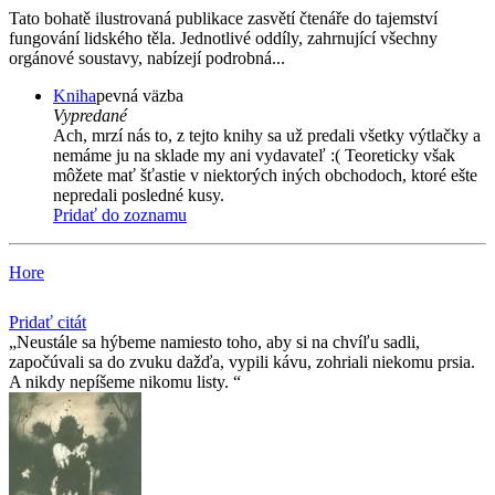
Tato bohatě ilustrovaná publikace zasvětí čtenáře do tajemství
fungování lidského těla. Jednotlivé oddíly, zahrnující všechny
orgánové soustavy, nabízejí podrobná...
Kniha
pevná väzba
Vypredané
Ach, mrzí nás to, z tejto knihy sa už predali všetky výtlačky a
nemáme ju na sklade my ani vydavateľ :( Teoreticky však
môžete mať šťastie v niektorých iných obchodoch, ktoré ešte
nepredali posledné kusy.
Pridať do zoznamu
Hore
Pridať citát
Neustále sa hýbeme namiesto toho, aby si na chvíľu sadli,
započúvali sa do zvuku dažďa, vypili kávu, zohriali niekomu prsia.
A nikdy nepíšeme nikomu listy.