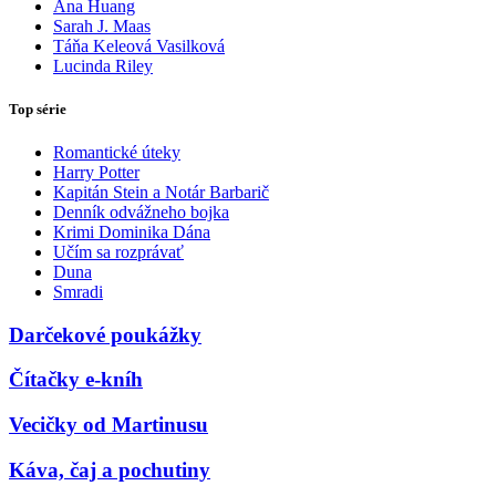
Ana Huang
Sarah J. Maas
Táňa Keleová Vasilková
Lucinda Riley
Top série
Romantické úteky
Harry Potter
Kapitán Stein a Notár Barbarič
Denník odvážneho bojka
Krimi Dominika Dána
Učím sa rozprávať
Duna
Smradi
Darčekové poukážky
Čítačky e-kníh
Vecičky od Martinusu
Káva, čaj a pochutiny