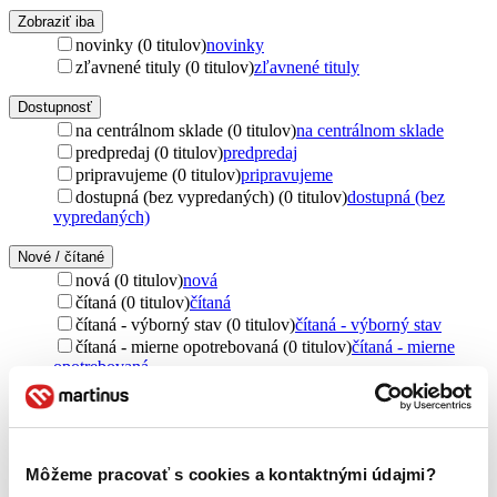
Zobraziť iba
novinky (0 titulov)
novinky
zľavnené tituly (0 titulov)
zľavnené tituly
Dostupnosť
na centrálnom sklade (0 titulov)
na centrálnom sklade
predpredaj (0 titulov)
predpredaj
pripravujeme (0 titulov)
pripravujeme
dostupná (bez vypredaných) (0 titulov)
dostupná (bez
vypredaných)
Nové / čítané
nová (0 titulov)
nová
čítaná (0 titulov)
čítaná
čítaná - výborný stav (0 titulov)
čítaná - výborný stav
čítaná - mierne opotrebovaná (0 titulov)
čítaná - mierne
opotrebovaná
čítané verzie vypredaných kníh (0 titulov)
čítané verzie
vypredaných kníh
Jazyk
čeština (3 tituly)
čeština
3
Môžeme pracovať s cookies a kontaktnými údajmi?