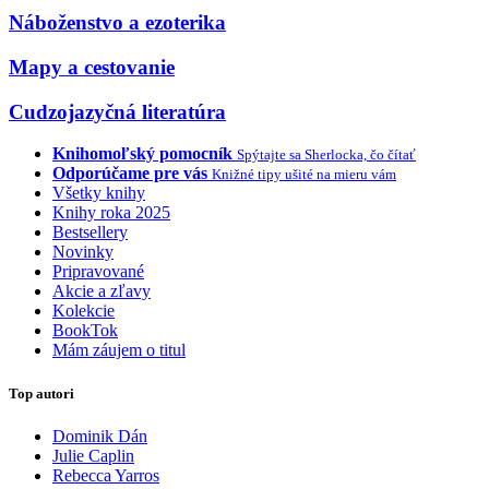
Náboženstvo a ezoterika
Mapy a cestovanie
Cudzojazyčná literatúra
Knihomoľský pomocník
Spýtajte sa Sherlocka, čo čítať
Odporúčame pre vás
Knižné tipy ušité na mieru vám
Všetky knihy
Knihy roka 2025
Bestsellery
Novinky
Pripravované
Akcie a zľavy
Kolekcie
BookTok
Mám záujem o titul
Top autori
Dominik Dán
Julie Caplin
Rebecca Yarros