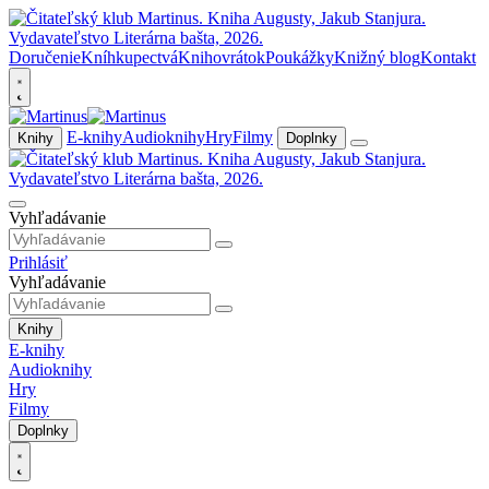
Doručenie
Kníhkupectvá
Knihovrátok
Poukážky
Knižný blog
Kontakt
E-knihy
Audioknihy
Hry
Filmy
Knihy
Doplnky
Vyhľadávanie
Prihlásiť
Vyhľadávanie
Knihy
E-knihy
Audioknihy
Hry
Filmy
Doplnky