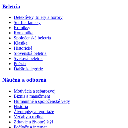
Beletria
Detektívky, trilery a horory
Sci-fi a fantasy
Komiksy
Romantika
Spoločenská beletria
Klasika
Historické
Slovenská beletria
Svetová beletria
Poézia
Ďalšie kategórie
Náučná a odborná
Motivácia a sebarozvoj
Biznis a manažment
Humanitné a spoločenské vedy
História
Životopisy a reportáže
Vzťahy a rodina
Zdravie a životný štýl
Počítače a internet