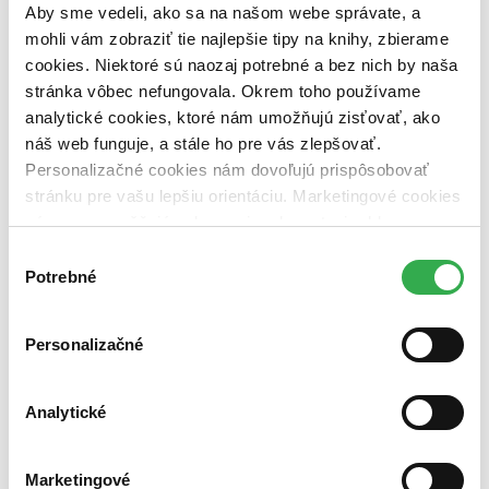
Aby sme vedeli, ako sa na našom webe správate, a
Téma
ľudské telo (3 tituly)
ľudské telo
3
mohli vám zobraziť tie najlepšie tipy na knihy, zbierame
anatómia človeka (3 tituly)
anatómia človeka
3
cookies. Niektoré sú naozaj potrebné a bez nich by naša
stránka vôbec nefungovala. Okrem toho používame
Pôvod
analytické cookies, ktoré nám umožňujú zisťovať, ako
zahraničný (3 tituly)
zahraničný
3
náš web funguje, a stále ho pre vás zlepšovať.
Španielsko (3 tituly)
Španielsko
3
Personalizačné cookies nám dovoľujú prispôsobovať
Vydavateľstvo
stránku pre vašu lepšiu orientáciu. Marketingové cookies
Rebo (3 tituly)
Rebo
3
nám zas umožňujú zobrazenie relevantnej reklamy.
Väzba
Niektoré údaje zdieľame aj s tretími stranami. Veľmi by
Výber
pevná väzba (3 tituly)
pevná väzba
3
nám pomohlo, keby sme mohli používať všetky tieto
Potrebné
súhlasu
cookies. Ďakujeme!
Zúžiť výber
Personalizačné
Zoradiť
Analytické
Bestsellery
Top hodnotené
Marketingové