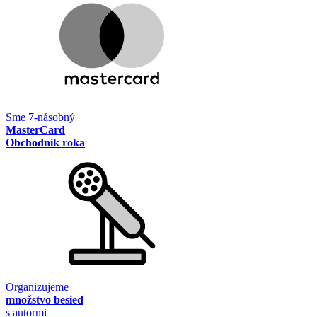
Sme 7-násobný
MasterCard
Obchodník roka
Organizujeme
množstvo besied
s autormi