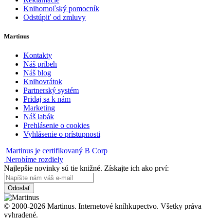
Knihomoľský pomocník
Odstúpiť od zmluvy
Martinus
Kontakty
Náš príbeh
Náš blog
Knihovrátok
Partnerský systém
Pridaj sa k nám
Marketing
Náš labák
Prehlásenie o cookies
Vyhlásenie o prístupnosti
Martinus je certifikovaný B Corp
Nerobíme rozdiely
Najlepšie novinky sú tie knižné. Získajte ich ako prví:
Odoslať
© 2000-2026 Martinus. Internetové kníhkupectvo. Všetky práva
vyhradené.