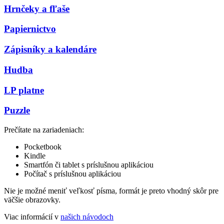
Hrnčeky a fľaše
Papiernictvo
Zápisníky a kalendáre
Hudba
LP platne
Puzzle
Prečítate na zariadeniach:
Pocketbook
Kindle
Smartfón či tablet s príslušnou aplikáciou
Počítač s príslušnou aplikáciou
Nie je možné meniť veľkosť písma, formát je preto vhodný skôr pre
väčšie obrazovky.
Viac informácií v
našich návodoch