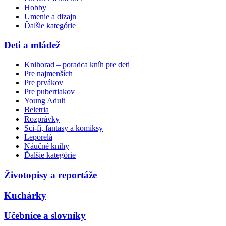
Hobby
Umenie a dizajn
Ďalšie kategórie
Deti a mládež
Knihorad – poradca kníh pre deti
Pre najmenších
Pre prvákov
Pre pubertiakov
Young Adult
Beletria
Rozprávky
Sci-fi, fantasy a komiksy
Leporelá
Náučné knihy
Ďalšie kategórie
Životopisy a reportáže
Kuchárky
Učebnice a slovníky