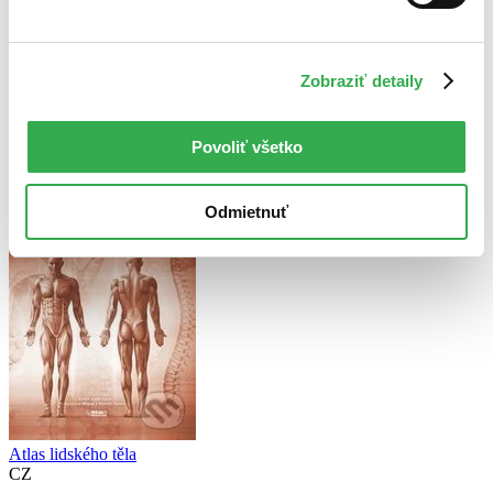
Novinky
Najdrahšie
Najlacnejšie
Najvyššia zľava
Zobraziť detaily
Použité filtre
Zrušiť filtre
Povoliť všetko
S pevnou väzbou
So španielskym pôvodom
Odmietnuť
Atlas lidského těla
CZ