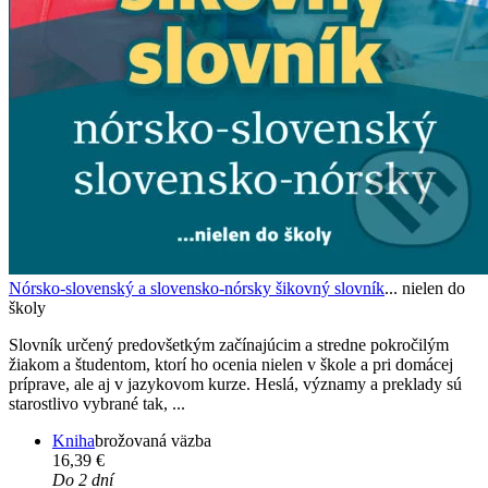
Nórsko-slovenský a slovensko-nórsky šikovný slovník
... nielen do
školy
Slovník určený predovšetkým začínajúcim a stredne pokročilým
žiakom a študentom, ktorí ho ocenia nielen v škole a pri domácej
príprave, ale aj v jazykovom kurze. Heslá, významy a preklady sú
starostlivo vybrané tak, ...
Kniha
brožovaná väzba
16,39 €
Do 2 dní