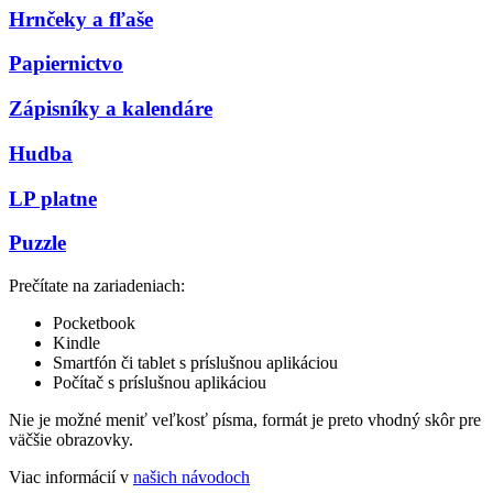
Hrnčeky a fľaše
Papiernictvo
Zápisníky a kalendáre
Hudba
LP platne
Puzzle
Prečítate na zariadeniach:
Pocketbook
Kindle
Smartfón či tablet s príslušnou aplikáciou
Počítač s príslušnou aplikáciou
Nie je možné meniť veľkosť písma, formát je preto vhodný skôr pre
väčšie obrazovky.
Viac informácií v
našich návodoch