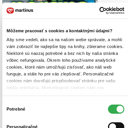
Môžeme pracovať s cookies a kontaktnými údajmi?
Aby sme vedeli, ako sa na našom webe správate, a mohli
vám zobraziť tie najlepšie tipy na knihy, zbierame cookies.
Nórčina - konverzácia
Niektoré sú naozaj potrebné a bez nich by naša stránka
NO
vôbec nefungovala. Okrem toho používame analytické
so slovníkom a gramatikou
cookies, ktoré nám umožňujú zisťovať, ako náš web
Krajina fjordov a nedotknutej prírody, raj rybárov a turistov, je stále
funguje, a stále ho pre vás zlepšovať. Personalizačné
častejší turistický cieľ. Hoci sa v krajine bez problémov dorozumiete
cookies nám dovoľujú prispôsobovať stránku pre vašu
po anglicky, znalosť základov výslovnosti, verejných nápisov,
bežných konverzačných fráz ...
lepšiu orientáciu. Marketingové cookies nám zas
umožňujú zobrazenie relevantnej reklamy. Niektoré údaje
Kniha
brožovaná väzba
zdieľame aj s tretími stranami. Veľmi by nám pomohlo,
13,70 €
Výber
Do 2 dní
keby sme mohli používať všetky tieto cookies. Ďakujeme!
Potrebné
súhlasu
Tento produkt momentálne nemáme na sklade, ale zvyčajne
vám ho vieme zabezpečiť a odoslať do 2 dní. A posnažíme sa
aj trochu rýchlejšie!
Personalizačné
Pridať do zoznamu