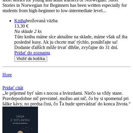
Stories in Norwegian for Beginners has been written especially for
students from high-beginner to low-intermediate level...
Kniha
brožovaná väzba
13,30 €
Na sklade 2 ks
Túto knihu máme síce aktuálne na sklade, máme však už iba
posledné kusy. Ak ju chcete mať rýchlo, ponáhľajte sa!
Dodanie ďalších môže trvať dlhšie, zvyčajne do 31 dní.
Pridať do zoznamu
Vložiť do košíka
Hore
Pridať citát
Je príjemné byť sám s nocou a hviezdami. Niečo sa vždy stane.
Pravdepodobne nič prevratné, možno ani nič, čo by si spomenul pri
šálke kávy, no predsa čosi, čo Ťa bude sprevádzať do konca života.