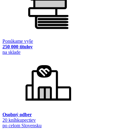
Ponúkame vyše
250 000 titulov
na sklade
Osobný odber
20 kníhkupectiev
po celom Slovensku