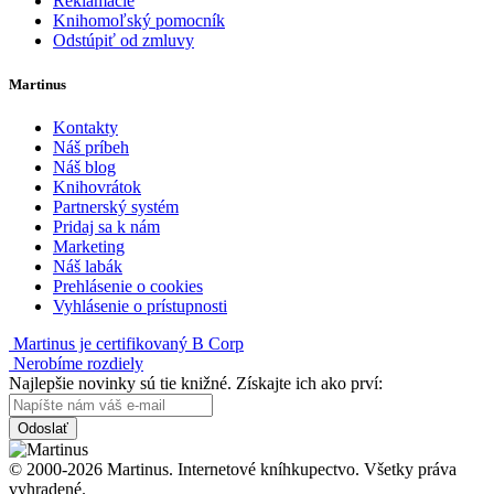
Reklamácie
Knihomoľský pomocník
Odstúpiť od zmluvy
Martinus
Kontakty
Náš príbeh
Náš blog
Knihovrátok
Partnerský systém
Pridaj sa k nám
Marketing
Náš labák
Prehlásenie o cookies
Vyhlásenie o prístupnosti
Martinus je certifikovaný B Corp
Nerobíme rozdiely
Najlepšie novinky sú tie knižné. Získajte ich ako prví:
Odoslať
© 2000-2026 Martinus. Internetové kníhkupectvo. Všetky práva
vyhradené.