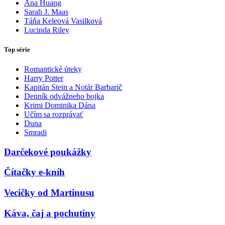
Ana Huang
Sarah J. Maas
Táňa Keleová Vasilková
Lucinda Riley
Top série
Romantické úteky
Harry Potter
Kapitán Stein a Notár Barbarič
Denník odvážneho bojka
Krimi Dominika Dána
Učím sa rozprávať
Duna
Smradi
Darčekové poukážky
Čítačky e-kníh
Vecičky od Martinusu
Káva, čaj a pochutiny