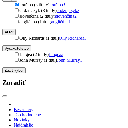
nórčina (3 tituly)
nórčina
3
cudzí jazyk (3 tituly)
cudzí jazyk
3
slovenčina (2 tituly)
slovenčina
2
angličtina (1 titul)
angličtina
1
Autor
Olly Richards (1 titul)
Olly Richards
1
Vydavateľstvo
Lingea (2 tituly)
Lingea
2
John Murray (1 titul)
John Murray
1
Zúžiť výber
Zoradiť
Bestsellery
Top hodnotené
Novinky
Najdrahšie