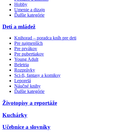
Hobby
Umenie a dizajn
Ďalšie kategórie
Deti a mládež
Knihorad – poradca kníh pre deti
Pre najmenších
Pre prvákov
Pre pubertiakov
Young Adult
Beletria
Rozprávky
Sci-fi, fantasy a komiksy
Leporelá
Náučné knihy
Ďalšie kategórie
Životopisy a reportáže
Kuchárky
Učebnice a slovníky