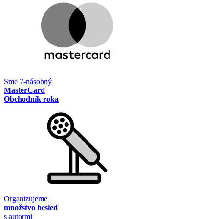
Sme 7-násobný
MasterCard
Obchodník roka
Organizujeme
množstvo besied
s autormi