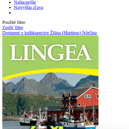
Najlacnejšie
Najvyššia zľava
Použité filtre
Zrušiť filtre
Dostupné v kníhkupectve Žilina (Martinus)
Nórčina