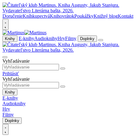
Doručenie
Kníhkupectvá
Knihovrátok
Poukážky
Knižný blog
Kontakt
E-knihy
Audioknihy
Hry
Filmy
Knihy
Doplnky
Vyhľadávanie
Prihlásiť
Vyhľadávanie
Knihy
E-knihy
Audioknihy
Hry
Filmy
Doplnky