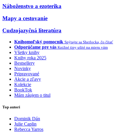
Náboženstvo a ezoterika
Mapy a cestovanie
Cudzojazyčná literatúra
Knihomoľský pomocník
Spýtajte sa Sherlocka, čo čítať
Odporúčame pre vás
Knižné tipy ušité na mieru vám
Všetky knihy
Knihy roka 2025
Bestsellery
Novinky
Pripravované
Akcie a zľavy
Kolekcie
BookTok
Mám záujem o titul
Top autori
Dominik Dán
Julie Caplin
Rebecca Yarros