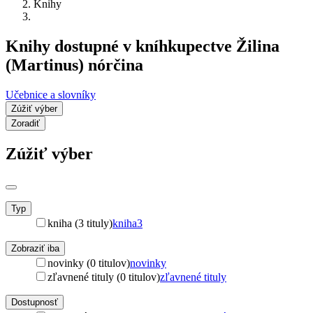
Knihy
Knihy dostupné v kníhkupectve Žilina
(Martinus) nórčina
Učebnice a slovníky
Zúžiť výber
Zoradiť
Zúžiť výber
Typ
kniha (3 tituly)
kniha
3
Zobraziť iba
novinky (0 titulov)
novinky
zľavnené tituly (0 titulov)
zľavnené tituly
Dostupnosť