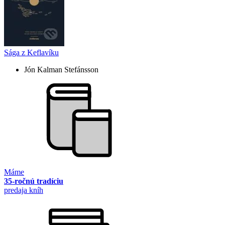
Sága z Keflavíku
Jón Kalman Stefánsson
Máme
35-ročnú tradíciu
predaja kníh