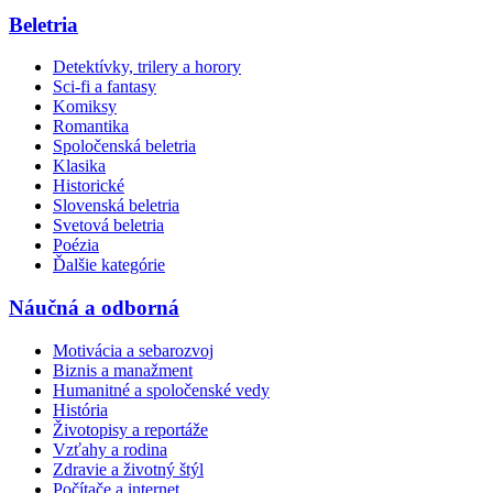
Beletria
Detektívky, trilery a horory
Sci-fi a fantasy
Komiksy
Romantika
Spoločenská beletria
Klasika
Historické
Slovenská beletria
Svetová beletria
Poézia
Ďalšie kategórie
Náučná a odborná
Motivácia a sebarozvoj
Biznis a manažment
Humanitné a spoločenské vedy
História
Životopisy a reportáže
Vzťahy a rodina
Zdravie a životný štýl
Počítače a internet