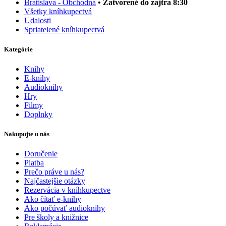
Bratislava - Obchodná
• Zatvorené do zajtra 8:30
Všetky kníhkupectvá
Udalosti
Spriatelené kníhkupectvá
Kategórie
Knihy
E-knihy
Audioknihy
Hry
Filmy
Doplnky
Nakupujte u nás
Doručenie
Platba
Prečo práve u nás?
Najčastejšie otázky
Rezervácia v kníhkupectve
Ako čítať e-knihy
Ako počúvať audioknihy
Pre školy a knižnice