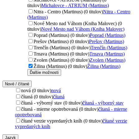
titulov)
Michalovce - ATRIUM (Martinus)
Nitra - Centro (Martinus) (0 titulov)
Nitra - Centro
(Martinus)
Nové Mesto nad Váhom (Kniha Malovec) (0
titulov)
Nové Mesto nad Váhom (Kniha Malovec)
Poprad (Martinus) (0 titulov)
Poprad (Martinus)
Prešov (Martinus) (0 titulov)
Prešov (Martinus)
Trenčín (Martinus) (0 titulov)
Trenčín (Martinus)
Trnava (Martinus) (0 titulov)
Trnava (Martinus)
Zvolen (Martinus) (0 titulov)
Zvolen (Martinus)
Žilina (Martinus) (0 titulov)
Žilina (Martinus)
Ďalšie možnosti
Nové / čítané
nová (0 titulov)
nová
čítaná (0 titulov)
čítaná
čítaná - výborný stav (0 titulov)
čítaná - výborný stav
čítaná - mierne opotrebovaná (0 titulov)
čítaná - mierne
opotrebovaná
čítané verzie vypredaných kníh (0 titulov)
čítané verzie
vypredaných kníh
Jazyk