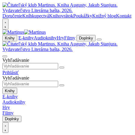
Doručenie
Kníhkupectvá
Knihovrátok
Poukážky
Knižný blog
Kontakt
E-knihy
Audioknihy
Hry
Filmy
Knihy
Doplnky
Vyhľadávanie
Prihlásiť
Vyhľadávanie
Knihy
E-knihy
Audioknihy
Hry
Filmy
Doplnky