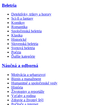
Beletria
Detektívky, trilery a horory
Sci-fi a fantasy
Komiksy
Romantika
Spoločenská beletria
Klasika
Historické
Slovenská beletria
Svetová beletria
Poézia
Ďalšie kategórie
Náučná a odborná
Motivácia a sebarozvoj
Biznis a manažment
Humanitné a spoločenské vedy
História
Životopisy a reportáže
Vzťahy a rodina
Zdravie a životný štýl
Počítače a internet