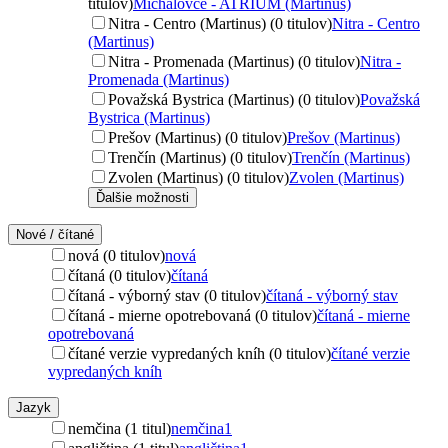
titulov)
Michalovce - ATRIUM (Martinus)
Nitra - Centro (Martinus) (0 titulov)
Nitra - Centro
(Martinus)
Nitra - Promenada (Martinus) (0 titulov)
Nitra -
Promenada (Martinus)
Považská Bystrica (Martinus) (0 titulov)
Považská
Bystrica (Martinus)
Prešov (Martinus) (0 titulov)
Prešov (Martinus)
Trenčín (Martinus) (0 titulov)
Trenčín (Martinus)
Zvolen (Martinus) (0 titulov)
Zvolen (Martinus)
Ďalšie možnosti
Nové / čítané
nová (0 titulov)
nová
čítaná (0 titulov)
čítaná
čítaná - výborný stav (0 titulov)
čítaná - výborný stav
čítaná - mierne opotrebovaná (0 titulov)
čítaná - mierne
opotrebovaná
čítané verzie vypredaných kníh (0 titulov)
čítané verzie
vypredaných kníh
Jazyk
nemčina (1 titul)
nemčina
1