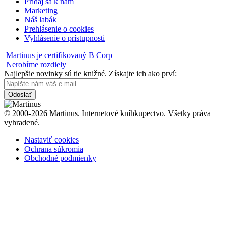
Pridaj sa k nám
Marketing
Náš labák
Prehlásenie o cookies
Vyhlásenie o prístupnosti
Martinus je certifikovaný B Corp
Nerobíme rozdiely
Najlepšie novinky sú tie knižné. Získajte ich ako prví:
Odoslať
© 2000-2026 Martinus. Internetové kníhkupectvo. Všetky práva
vyhradené.
Nastaviť cookies
Ochrana súkromia
Obchodné podmienky