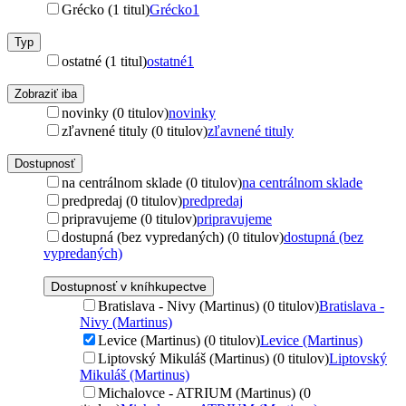
Grécko (1 titul)
Grécko
1
Typ
ostatné (1 titul)
ostatné
1
Zobraziť iba
novinky (0 titulov)
novinky
zľavnené tituly (0 titulov)
zľavnené tituly
Dostupnosť
na centrálnom sklade (0 titulov)
na centrálnom sklade
predpredaj (0 titulov)
predpredaj
pripravujeme (0 titulov)
pripravujeme
dostupná (bez vypredaných) (0 titulov)
dostupná (bez
vypredaných)
Dostupnosť v kníhkupectve
Bratislava - Nivy (Martinus) (0 titulov)
Bratislava -
Nivy (Martinus)
Levice (Martinus) (0 titulov)
Levice (Martinus)
Liptovský Mikuláš (Martinus) (0 titulov)
Liptovský
Mikuláš (Martinus)
Michalovce - ATRIUM (Martinus) (0