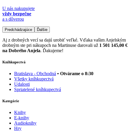
U nás nakupujete
vždy bezpečne
a s dôverou
Predchádzajúce
Ďalšie
Aj z drobných vecí sa dajú urobiť veľké. Vďaka vašim Anjelským
drobným ste pri nákupoch na Martinuse darovali už
1 501 145,00 €
na Dobrého Anjela
. Ďakujeme!
Kníhkupectvá
Bratislava - Obchodná
• Otvárame o 8:30
Všetky kníhkupectvá
Udalosti
Spriatelené kníhkupectvá
Kategórie
Knihy
E-knihy
Audioknihy
Hry