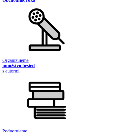
Obchodník roka
Organizujeme
množstvo besied
s autormi
Podporujeme