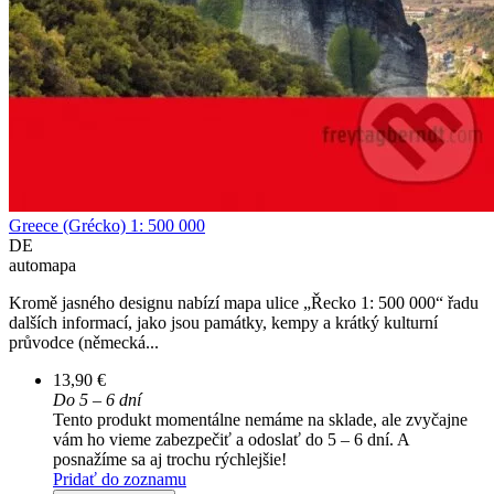
Greece (Grécko) 1: 500 000
DE
automapa
Kromě jasného designu nabízí mapa ulice „Řecko 1: 500 000“ řadu
dalších informací, jako jsou památky, kempy a krátký kulturní
průvodce (německá...
13,90 €
Do 5 – 6 dní
Tento produkt momentálne nemáme na sklade, ale zvyčajne
vám ho vieme zabezpečiť a odoslať do 5 – 6 dní. A
posnažíme sa aj trochu rýchlejšie!
Pridať do zoznamu