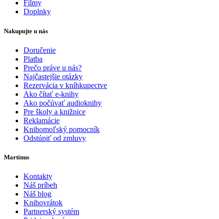
Filmy
Doplnky
Nakupujte u nás
Doručenie
Platba
Prečo práve u nás?
Najčastejšie otázky
Rezervácia v kníhkupectve
Ako čítať e-knihy
Ako počúvať audioknihy
Pre školy a knižnice
Reklamácie
Knihomoľský pomocník
Odstúpiť od zmluvy
Martinus
Kontakty
Náš príbeh
Náš blog
Knihovrátok
Partnerský systém