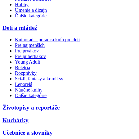
Hobby
Umenie a dizajn
Ďalšie kategórie
Deti a mládež
Knihorad – poradca kníh pre deti
Pre najmenších
Pre prvákov
Pre pubertiakov
Young Adult
Beletria
Rozprávky
Sci-fi, fantasy a komiksy
Leporelá
Náučné knihy
Ďalšie kategórie
Životopisy a reportáže
Kuchárky
Učebnice a slovníky