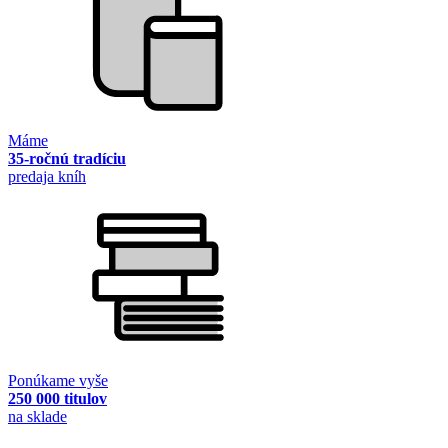
Máme
35-ročnú tradíciu
predaja kníh
Ponúkame vyše
250 000 titulov
na sklade