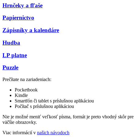
Hrnčeky a fľaše
Papiernictvo
Zápisníky a kalendáre
Hudba
LP platne
Puzzle
Prečítate na zariadeniach:
Pocketbook
Kindle
Smartfón či tablet s príslušnou aplikáciou
Počítač s príslušnou aplikáciou
Nie je možné meniť veľkosť písma, formát je preto vhodný skôr pre
väčšie obrazovky.
Viac informácií v
našich návodoch