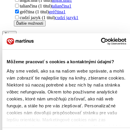
angličtina (1 titul)
angličtina
1
taliančina (1 titul)
taliančina
1
gréčtina (1 titul)
gréčtina
1
cudzí jazyk (1 titul)
cudzí jazyk
1
Ďalšie možnosti
Téma
mapy (1 titul)
mapy
1
dovolenka (1 titul)
dovolenka
1
automapy (1 titul)
automapy
1
Môžeme pracovať s cookies a kontaktnými údajmi?
Pre koho
pre cestovateľov (1 titul)
pre cestovateľov
1
Aby sme vedeli, ako sa na našom webe správate, a mohli
vám zobraziť tie najlepšie tipy na knihy, zbierame cookies.
Vydavateľstvo
Niektoré sú naozaj potrebné a bez nich by naša stránka
freytag&berndt (1 titul)
freytag&berndt
1
vôbec nefungovala. Okrem toho používame analytické
Zúžiť výber
cookies, ktoré nám umožňujú zisťovať, ako náš web
funguje, a stále ho pre vás zlepšovať. Personalizačné
Zoradiť
cookies nám dovoľujú prispôsobovať stránku pre vašu
lepšiu orientáciu. Marketingové cookies nám zas
umožňujú zobrazenie relevantnej reklamy. Niektoré údaje