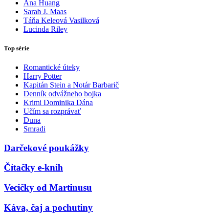
Ana Huang
Sarah J. Maas
Táňa Keleová Vasilková
Lucinda Riley
Top série
Romantické úteky
Harry Potter
Kapitán Stein a Notár Barbarič
Denník odvážneho bojka
Krimi Dominika Dána
Učím sa rozprávať
Duna
Smradi
Darčekové poukážky
Čítačky e-kníh
Vecičky od Martinusu
Káva, čaj a pochutiny