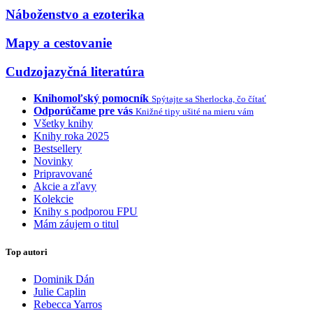
Náboženstvo a ezoterika
Mapy a cestovanie
Cudzojazyčná literatúra
Knihomoľský pomocník
Spýtajte sa Sherlocka, čo čítať
Odporúčame pre vás
Knižné tipy ušité na mieru vám
Všetky knihy
Knihy roka 2025
Bestsellery
Novinky
Pripravované
Akcie a zľavy
Kolekcie
Knihy s podporou FPU
Mám záujem o titul
Top autori
Dominik Dán
Julie Caplin
Rebecca Yarros