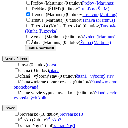
Prešov (Martinus) (0 titulov)
Prešov (Martinus)
Trebišov (ŠUM) (0 titulov)
Trebišov (ŠUM)
Trenčín (Martinus) (0 titulov)
Trenčín (Martinus)
Trnava (Martinus) (0 titulov)
Trnava (Martinus)
Turzovka (Kniha Turzovka) (0 titulov)
Turzovka
(Kniha Turzovka)
Zvolen (Martinus) (0 titulov)
Zvolen (Martinus)
Žilina (Martinus) (0 titulov)
Žilina (Martinus)
Ďalšie možnosti
Nové / čítané
nová (0 titulov)
nová
čítaná (0 titulov)
čítaná
čítaná - výborný stav (0 titulov)
čítaná - výborný stav
čítaná - mierne opotrebovaná (0 titulov)
čítaná - mierne
opotrebovaná
čítané verzie vypredaných kníh (0 titulov)
čítané verzie
vypredaných kníh
Pôvod
Slovensko (18 titulov)
Slovensko
18
Česko (2 tituly)
Česko
2
zahraničný (1 titul)
zahraničný
1