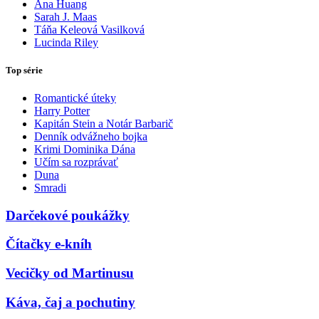
Ana Huang
Sarah J. Maas
Táňa Keleová Vasilková
Lucinda Riley
Top série
Romantické úteky
Harry Potter
Kapitán Stein a Notár Barbarič
Denník odvážneho bojka
Krimi Dominika Dána
Učím sa rozprávať
Duna
Smradi
Darčekové poukážky
Čítačky e-kníh
Vecičky od Martinusu
Káva, čaj a pochutiny