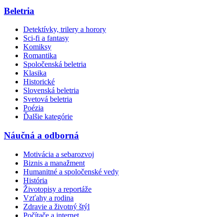
Beletria
Detektívky, trilery a horory
Sci-fi a fantasy
Komiksy
Romantika
Spoločenská beletria
Klasika
Historické
Slovenská beletria
Svetová beletria
Poézia
Ďalšie kategórie
Náučná a odborná
Motivácia a sebarozvoj
Biznis a manažment
Humanitné a spoločenské vedy
História
Životopisy a reportáže
Vzťahy a rodina
Zdravie a životný štýl
Počítače a internet