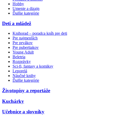
Hobby
Umenie a dizajn
Ďalšie kategórie
Deti a mládež
Knihorad – poradca kníh pre deti
Pre najmenších
Pre prvákov
Pre pubertiakov
Young Adult
Beletria
Rozprávky
Sci-fi, fantasy a komiksy
Leporelá
Náučné knihy
Ďalšie kategórie
Životopisy a reportáže
Kuchárky
Učebnice a slovníky