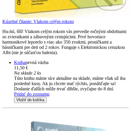
Kúzelné čítanie: Vlakom celým rokom
Hu-hú, ššš! Vlakom celým rokom vás prevedie ročnými obdobiami
so zvieratkami a zábavnými cestujúcimi. Prvé hovoriace
harmonikové leporelo s viac ako 350 zvukmi, pesničkami a
básničkami pre deti od 2 rokov. Funguje s Elektronickou ceruzkou
Albi (nie je súčasťou balenia).
Kniha
pevná väzba
11,50 €
Na sklade 2 ks
Túto knihu máme síce aktuálne na sklade, máme však už iba
posledné kusy. Ak ju chcete mať rýchlo, ponáhľajte sa!
Dodanie ďalších môže trvať dlhšie, zvyčajne do 8 dní.
Pridať do zoznamu
Vložiť do košíka