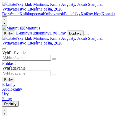
Doručenie
Kníhkupectvá
Knihovrátok
Poukážky
Knižný blog
Kontakt
E-knihy
Audioknihy
Hry
Filmy
Knihy
Doplnky
Vyhľadávanie
Prihlásiť
Vyhľadávanie
Knihy
E-knihy
Audioknihy
Hry
Filmy
Doplnky