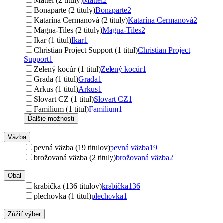
Mattel (2 tituly)
Mattel
2
Bonaparte (2 tituly)
Bonaparte
2
Katarína Cermanová (2 tituly)
Katarína Cermanová
2
Magna-Tiles (2 tituly)
Magna-Tiles
2
Ikar (1 titul)
Ikar
1
Christian Project Support (1 titul)
Christian Project
Support
1
Zelený kocúr (1 titul)
Zelený kocúr
1
Grada (1 titul)
Grada
1
Arkus (1 titul)
Arkus
1
Slovart CZ (1 titul)
Slovart CZ
1
Familium (1 titul)
Familium
1
Ďalšie možnosti
Väzba
pevná väzba (19 titulov)
pevná väzba
19
brožovaná väzba (2 tituly)
brožovaná väzba
2
Obal
krabička (136 titulov)
krabička
136
plechovka (1 titul)
plechovka
1
Zúžiť výber