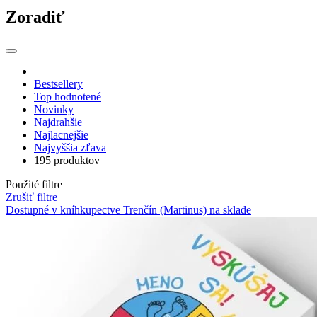
Zoradiť
Bestsellery
Top hodnotené
Novinky
Najdrahšie
Najlacnejšie
Najvyššia zľava
195 produktov
Použité filtre
Zrušiť filtre
Dostupné v kníhkupectve Trenčín (Martinus)
na sklade