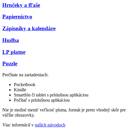
Hrnčeky a fľaše
Papiernictvo
Zápisníky a kalendáre
Hudba
LP platne
Puzzle
Prečítate na zariadeniach:
Pocketbook
Kindle
Smartfón či tablet s príslušnou aplikáciou
Počítač s príslušnou aplikáciou
Nie je možné meniť veľkosť písma, formát je preto vhodný skôr pre
väčšie obrazovky.
Viac informácií v
našich návodoch