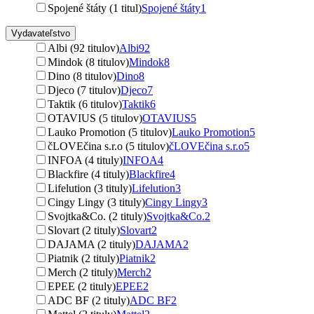
Spojené štáty (1 titul)
Spojené štáty
1
Vydavateľstvo
Albi (92 titulov)
Albi
92
Mindok (8 titulov)
Mindok
8
Dino (8 titulov)
Dino
8
Djeco (7 titulov)
Djeco
7
Taktik (6 titulov)
Taktik
6
OTAVIUS (5 titulov)
OTAVIUS
5
Lauko Promotion (5 titulov)
Lauko Promotion
5
čLOVEčina s.r.o (5 titulov)
čLOVEčina s.r.o
5
INFOA (4 tituly)
INFOA
4
Blackfire (4 tituly)
Blackfire
4
Lifelution (3 tituly)
Lifelution
3
Cingy Lingy (3 tituly)
Cingy Lingy
3
Svojtka&Co. (2 tituly)
Svojtka&Co.
2
Slovart (2 tituly)
Slovart
2
DAJAMA (2 tituly)
DAJAMA
2
Piatnik (2 tituly)
Piatnik
2
Merch (2 tituly)
Merch
2
EPEE (2 tituly)
EPEE
2
ADC BF (2 tituly)
ADC BF
2