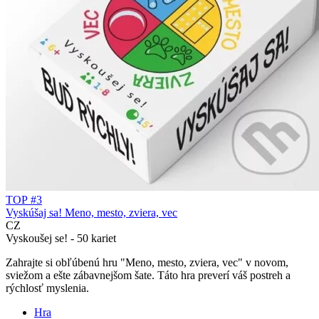
TOP #3
Vyskúšaj sa! Meno, mesto, zviera, vec
CZ
Vyskoušej se! - 50 kariet
Zahrajte si obľúbenú hru "Meno, mesto, zviera, vec" v novom,
sviežom a ešte zábavnejšom šate. Táto hra preverí váš postreh a
rýchlosť myslenia.
Hra