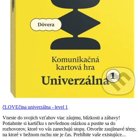
čLOVEčina univerzálna - level 1
Vneste do svojich vzťahov viac záujmu, blízkosti a zábavy!
Potiahnite si kartičku s nevšednou otázkou a pustite sa do
rozhovorov, ktoré vo vás zanechajú stopu. Otvoríte zaujímavé témy,
na ktoré v bežnom ruchu nie je čas. Prehĺbite vaše existujúce...