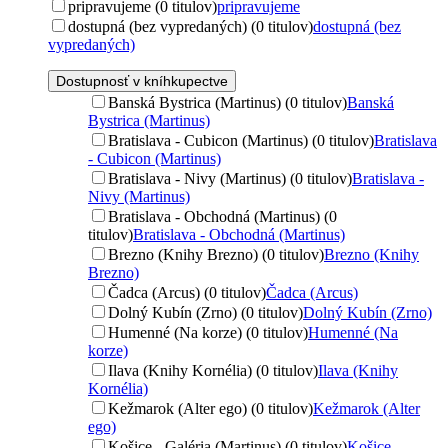
pripravujeme (0 titulov)
pripravujeme
dostupná (bez vypredaných) (0 titulov)
dostupná (bez
vypredaných)
Dostupnosť v kníhkupectve
Banská Bystrica (Martinus) (0 titulov)
Banská
Bystrica (Martinus)
Bratislava - Cubicon (Martinus) (0 titulov)
Bratislava
- Cubicon (Martinus)
Bratislava - Nivy (Martinus) (0 titulov)
Bratislava -
Nivy (Martinus)
Bratislava - Obchodná (Martinus) (0
titulov)
Bratislava - Obchodná (Martinus)
Brezno (Knihy Brezno) (0 titulov)
Brezno (Knihy
Brezno)
Čadca (Arcus) (0 titulov)
Čadca (Arcus)
Dolný Kubín (Zrno) (0 titulov)
Dolný Kubín (Zrno)
Humenné (Na korze) (0 titulov)
Humenné (Na
korze)
Ilava (Knihy Kornélia) (0 titulov)
Ilava (Knihy
Kornélia)
Kežmarok (Alter ego) (0 titulov)
Kežmarok (Alter
ego)
Košice - Galéria (Martinus) (0 titulov)
Košice -