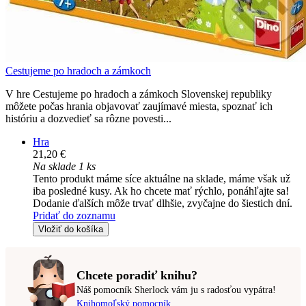
Cestujeme po hradoch a zámkoch
V hre Cestujeme po hradoch a zámkoch Slovenskej republiky
môžete počas hrania objavovať zaujímavé miesta, spoznať ich
históriu a dozvedieť sa rôzne povesti...
Hra
21,20 €
Na sklade 1 ks
Tento produkt máme síce aktuálne na sklade, máme však už
iba posledné kusy. Ak ho chcete mať rýchlo, ponáhľajte sa!
Dodanie ďalších môže trvať dlhšie, zvyčajne do šiestich dní.
Pridať do zoznamu
Vložiť do košíka
Chcete poradiť knihu?
Náš pomocník Sherlock vám ju s radosťou vypátra!
Knihomoľský pomocník