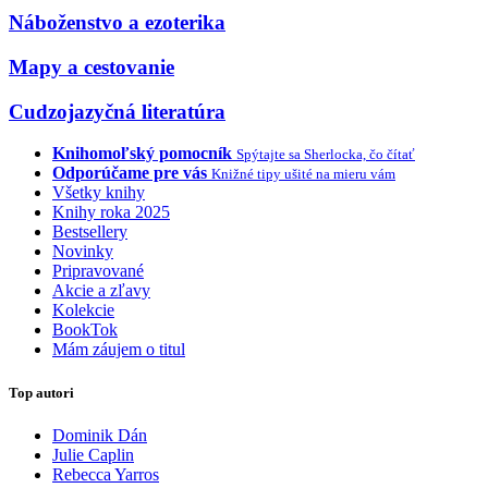
Náboženstvo a ezoterika
Mapy a cestovanie
Cudzojazyčná literatúra
Knihomoľský pomocník
Spýtajte sa Sherlocka, čo čítať
Odporúčame pre vás
Knižné tipy ušité na mieru vám
Všetky knihy
Knihy roka 2025
Bestsellery
Novinky
Pripravované
Akcie a zľavy
Kolekcie
BookTok
Mám záujem o titul
Top autori
Dominik Dán
Julie Caplin
Rebecca Yarros