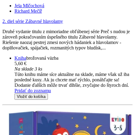
Jela Mlčochová
Richard Mečíř
2. diel série
Zábavné hlavolamy
Druhé vydanie titulu z mimoriadne obľúbenej série Preč s nudou je
zároveň pokračovaním úspešného titulu Zábavné hlavolamy.
Riešenie naozaj pestrej zmesi nových hádaniek a hlavolamov -
doplňovačiek, spájačiek, rozmanitých typov bludísk,...
Kniha
brožovaná väzba
5,60 €
Na sklade 3 ks
Túto knihu máme síce aktuálne na sklade, máme však už iba
posledné kusy. Ak ju chcete mať rýchlo, ponáhľajte sa!
Dodanie ďalších môže trvať dlhšie, zvyčajne do štyroch dní.
Pridať do zoznamu
Vložiť do košíka