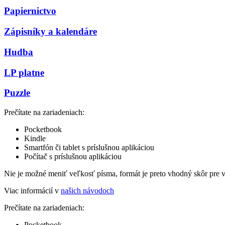
Papiernictvo
Zápisníky a kalendáre
Hudba
LP platne
Puzzle
Prečítate na zariadeniach:
Pocketbook
Kindle
Smartfón či tablet s príslušnou aplikáciou
Počítač s príslušnou aplikáciou
Nie je možné meniť veľkosť písma, formát je preto vhodný skôr pre 
Viac informácií v
našich návodoch
Prečítate na zariadeniach:
Pocketbook