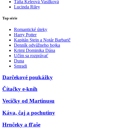
Táňa Keleová Vasilková
Lucinda Riley
Top série
Romantické úteky
Harry Potter
Kapitán Stein a Notár Barbarič
Denník odvážneho bojka
Krimi Dominika Dána
Učím sa rozprávať
Duna
Smradi
Darčekové poukážky
Čítačky e-kníh
Vecičky od Martinusu
Káva, čaj a pochutiny
Hrnčeky a fľaše