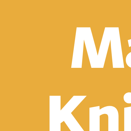
Detektívky, trilery a horory
Sci-fi a fantasy
Komiksy
Romantika
Spoločenská beletria
Klasika
Historické
Slovenská beletria
Svetová beletria
Poézia
Ďalšie kategórie
Náučná a odborná
Motivácia a sebarozvoj
Biznis a manažment
Humanitné a spoločenské vedy
História
Životopisy a reportáže
Vzťahy a rodina
Zdravie a životný štýl
Počítače a internet
Hobby
Umenie a dizajn