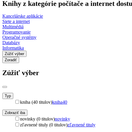
Knihy z kategórie počítače a internet dos
Kancelárske aplikácie
Siete a internet
Multimédiá
Programovanie
Operačné systémy
Databázy
Informatika
Zúžiť výber
Zoradiť
Zúžiť výber
Typ
kniha (40 titulov)
kniha
40
Zobraziť iba
novinky (0 titulov)
novinky
zľavnené tituly (0 titulov)
zľavnené tituly