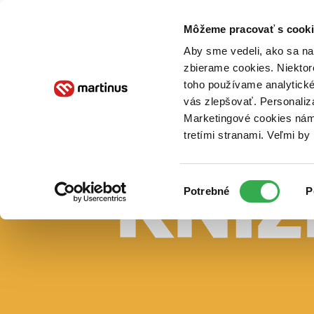
Doručenie
Kníhkupectvá
Knihovrátok
Poukážky
Knižný blog
Kontakt
Môžeme pracovať s cooki
Aby sme vedeli, ako sa na 
zbierame cookies. Niektor
E-knihy
Audioknihy
Hry
Filmy
Knihy
Doplnky
toho používame analytické
vás zlepšovať. Personaliz
Vyhľadávanie
Marketingové cookies nám 
tretími stranami. Veľmi b
Prihlásiť
Vyhľadávanie
Výber
Knihy
Potrebné
P
súhlasu
E-knihy
Audioknihy
Hry
Filmy
Doplnky
Beletria