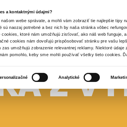
es a kontaktnými údajmi?
našom webe správate, a mohli vám zobraziť tie najlepšie tipy n
é sú naozaj potrebné a bez nich by naša stránka vôbec nefung
 cookies, ktoré nám umožňujú zisťovať, ako náš web funguje, a 
ačné cookies nám dovoľujú prispôsobovať stránku pre vašu lepši
zas umožňujú zobrazenie relevantnej reklamy. Niektoré údaje z
y nám pomohlo, keby sme mohli používať všetky tieto cookies. 
ersonalizačné
Analytické
Marketi