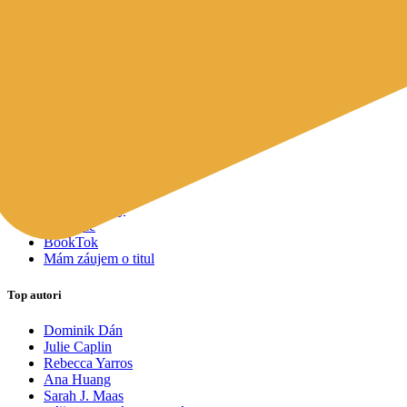
Mapy a cestovanie
Cudzojazyčná literatúra
Knihomoľský pomocník
Spýtajte sa Sherlocka, čo čítať
Odporúčame pre vás
Knižné tipy ušité na mieru vám
Všetky knihy
Knihy roka 2025
Bestsellery
Novinky
Pripravované
Akcie a zľavy
Kolekcie
BookTok
Mám záujem o titul
Top autori
Dominik Dán
Julie Caplin
Rebecca Yarros
Ana Huang
Sarah J. Maas