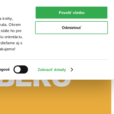
Povoliť všetko
a knihy,
ovala. Okrem
Odmietnuť
stále ho pre
u orientáciu.
dieľame aj s
Ďakujeme!
ngové
Zobraziť detaily