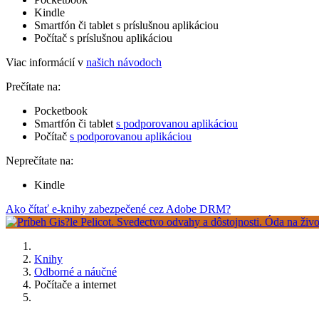
Kindle
Smartfón či tablet s príslušnou aplikáciou
Počítač s príslušnou aplikáciou
Viac informácií v
našich návodoch
Prečítate na:
Pocketbook
Smartfón či tablet
s podporovanou aplikáciou
Počítač
s podporovanou aplikáciou
Neprečítate na:
Kindle
Ako čítať e-knihy zabezpečené cez Adobe DRM?
Knihy
Odborné a náučné
Počítače a internet