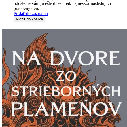
odošleme vám ju ešte dnes, inak najneskôr nasledujúci
pracovný deň.
Pridať do zoznamu
Vložiť do košíka