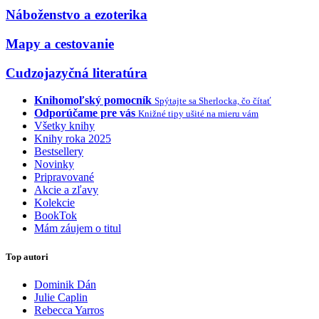
Náboženstvo a ezoterika
Mapy a cestovanie
Cudzojazyčná literatúra
Knihomoľský pomocník
Spýtajte sa Sherlocka, čo čítať
Odporúčame pre vás
Knižné tipy ušité na mieru vám
Všetky knihy
Knihy roka 2025
Bestsellery
Novinky
Pripravované
Akcie a zľavy
Kolekcie
BookTok
Mám záujem o titul
Top autori
Dominik Dán
Julie Caplin
Rebecca Yarros