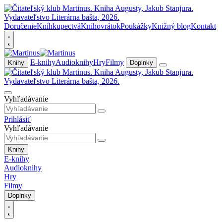
Doručenie
Kníhkupectvá
Knihovrátok
Poukážky
Knižný blog
Kontakt
E-knihy
Audioknihy
Hry
Filmy
Knihy
Doplnky
Vyhľadávanie
Prihlásiť
Vyhľadávanie
Knihy
E-knihy
Audioknihy
Hry
Filmy
Doplnky