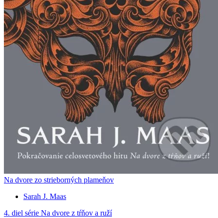
Na dvore zo strieborných plameňov
Sarah J. Maas
4. diel série
Na dvore z tŕňov a ruží