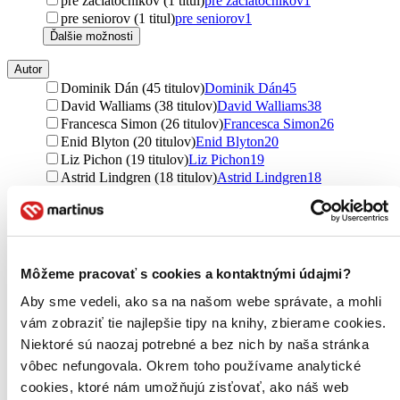
pre začiatočníkov (1 titul)
pre začiatočníkov
1
pre seniorov (1 titul)
pre seniorov
1
Ďalšie možnosti
Autor
Dominik Dán (45 titulov)
Dominik Dán
45
David Walliams (38 titulov)
David Walliams
38
Francesca Simon (26 titulov)
Francesca Simon
26
Enid Blyton (20 titulov)
Enid Blyton
20
Liz Pichon (19 titulov)
Liz Pichon
19
Astrid Lindgren (18 titulov)
Astrid Lindgren
18
Juraj Červenák (18 titulov)
Juraj Červenák
18
Camilla Läckberg (16 titulov)
Camilla Läckberg
16
Helen Exley (15 titulov)
Helen Exley
15
Philippa Gregory (15 titulov)
Philippa Gregory
15
Michael Connelly (14 titulov)
Michael Connelly
14
Môžeme pracovať s cookies a kontaktnými údajmi?
Sarah J. Maas (14 titulov)
Sarah J. Maas
14
Aby sme vedeli, ako sa na našom webe správate, a mohli
Katarína Kerekesová (14 titulov)
Katarína Kerekesová
14
Simon Mugford (14 titulov)
Simon Mugford
14
vám zobraziť tie najlepšie tipy na knihy, zbierame cookies.
J.R.R. Tolkien (13 titulov)
J.R.R. Tolkien
13
Niektoré sú naozaj potrebné a bez nich by naša stránka
J. R. R. Tolkien (12 titulov)
J. R. R. Tolkien
12
vôbec nefungovala. Okrem toho používame analytické
Branislav Jobus (12 titulov)
Branislav Jobus
12
cookies, ktoré nám umožňujú zisťovať, ako náš web
Maria Isabel Sánchez Vegara (12 titulov)
Maria Isabel