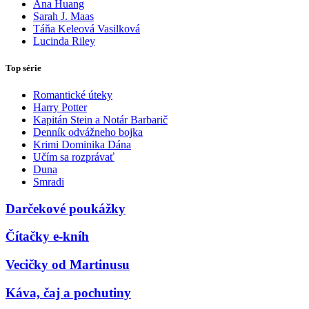
Ana Huang
Sarah J. Maas
Táňa Keleová Vasilková
Lucinda Riley
Top série
Romantické úteky
Harry Potter
Kapitán Stein a Notár Barbarič
Denník odvážneho bojka
Krimi Dominika Dána
Učím sa rozprávať
Duna
Smradi
Darčekové poukážky
Čítačky e-kníh
Vecičky od Martinusu
Káva, čaj a pochutiny