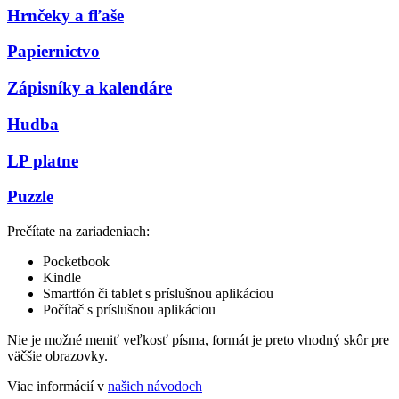
Hrnčeky a fľaše
Papiernictvo
Zápisníky a kalendáre
Hudba
LP platne
Puzzle
Prečítate na zariadeniach:
Pocketbook
Kindle
Smartfón či tablet s príslušnou aplikáciou
Počítač s príslušnou aplikáciou
Nie je možné meniť veľkosť písma, formát je preto vhodný skôr pre
väčšie obrazovky.
Viac informácií v
našich návodoch