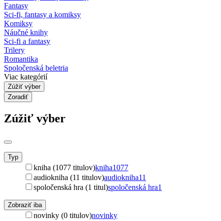
Fantasy
Sci-fi, fantasy a komiksy
Komiksy
Náučné knihy
Sci-fi a fantasy
Trilery
Romantika
Spoločenská beletria
Viac kategórií
Zúžiť výber
Zoradiť
Zúžiť výber
Typ
kniha (1077 titulov)
kniha
1077
audiokniha (11 titulov)
audiokniha
11
spoločenská hra (1 titul)
spoločenská hra
1
Zobraziť iba
novinky (0 titulov)
novinky