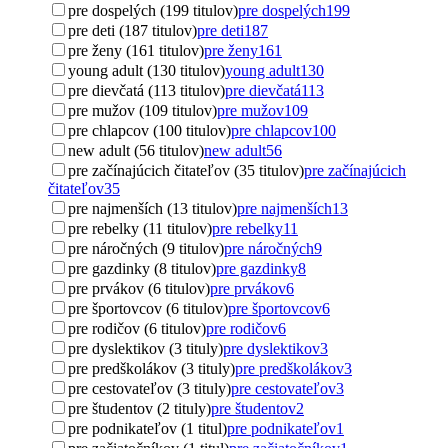
pre dospelých (199 titulov)
pre dospelých
199
pre deti (187 titulov)
pre deti
187
pre ženy (161 titulov)
pre ženy
161
young adult (130 titulov)
young adult
130
pre dievčatá (113 titulov)
pre dievčatá
113
pre mužov (109 titulov)
pre mužov
109
pre chlapcov (100 titulov)
pre chlapcov
100
new adult (56 titulov)
new adult
56
pre začínajúcich čitateľov (35 titulov)
pre začínajúcich
čitateľov
35
pre najmenších (13 titulov)
pre najmenších
13
pre rebelky (11 titulov)
pre rebelky
11
pre náročných (9 titulov)
pre náročných
9
pre gazdinky (8 titulov)
pre gazdinky
8
pre prvákov (6 titulov)
pre prvákov
6
pre športovcov (6 titulov)
pre športovcov
6
pre rodičov (6 titulov)
pre rodičov
6
pre dyslektikov (3 tituly)
pre dyslektikov
3
pre predškolákov (3 tituly)
pre predškolákov
3
pre cestovateľov (3 tituly)
pre cestovateľov
3
pre študentov (2 tituly)
pre študentov
2
pre podnikateľov (1 titul)
pre podnikateľov
1