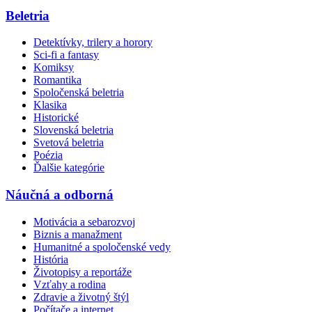
Beletria
Detektívky, trilery a horory
Sci-fi a fantasy
Komiksy
Romantika
Spoločenská beletria
Klasika
Historické
Slovenská beletria
Svetová beletria
Poézia
Ďalšie kategórie
Náučná a odborná
Motivácia a sebarozvoj
Biznis a manažment
Humanitné a spoločenské vedy
História
Životopisy a reportáže
Vzťahy a rodina
Zdravie a životný štýl
Počítače a internet