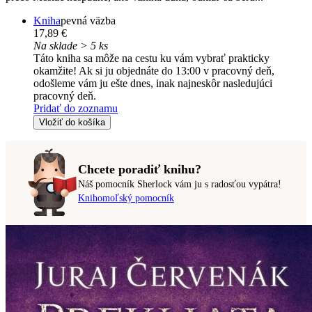
Kniha
pevná väzba
17,89 €
Na sklade > 5 ks
Táto kniha sa môže na cestu ku vám vybrať prakticky
okamžite! Ak si ju objednáte do 13:00 v pracovný deň,
odošleme vám ju ešte dnes, inak najneskôr nasledujúci
pracovný deň.
Pridať do zoznamu
Vložiť do košíka
Chcete poradiť knihu?
Náš pomocník Sherlock vám ju s radosťou vypátra!
Knihomoľský pomocník