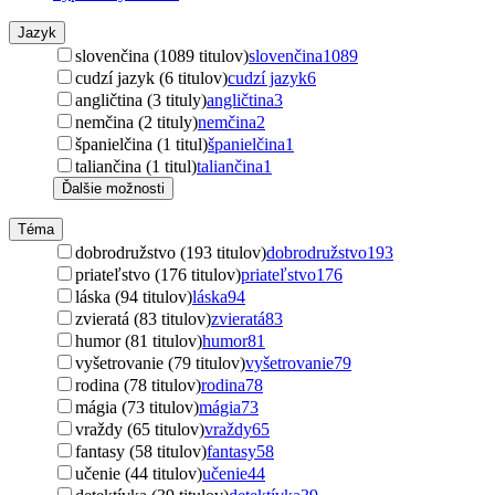
Jazyk
slovenčina (1089 titulov)
slovenčina
1089
cudzí jazyk (6 titulov)
cudzí jazyk
6
angličtina (3 tituly)
angličtina
3
nemčina (2 tituly)
nemčina
2
španielčina (1 titul)
španielčina
1
taliančina (1 titul)
taliančina
1
Ďalšie možnosti
Téma
dobrodružstvo (193 titulov)
dobrodružstvo
193
priateľstvo (176 titulov)
priateľstvo
176
láska (94 titulov)
láska
94
zvieratá (83 titulov)
zvieratá
83
humor (81 titulov)
humor
81
vyšetrovanie (79 titulov)
vyšetrovanie
79
rodina (78 titulov)
rodina
78
mágia (73 titulov)
mágia
73
vraždy (65 titulov)
vraždy
65
fantasy (58 titulov)
fantasy
58
učenie (44 titulov)
učenie
44