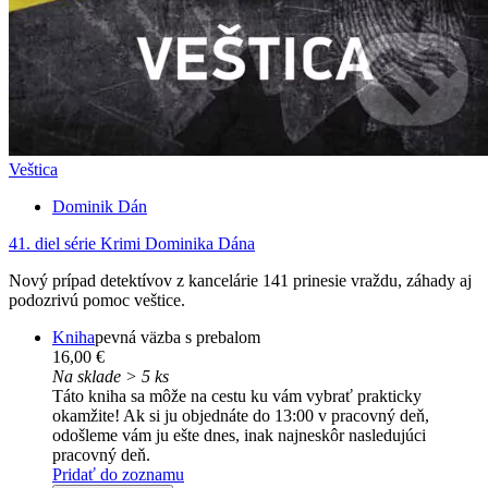
Veštica
Dominik Dán
41. diel série
Krimi Dominika Dána
Nový prípad detektívov z kancelárie 141 prinesie vraždu, záhady aj
podozrivú pomoc veštice.
Kniha
pevná väzba s prebalom
16,00 €
Na sklade > 5 ks
Táto kniha sa môže na cestu ku vám vybrať prakticky
okamžite! Ak si ju objednáte do 13:00 v pracovný deň,
odošleme vám ju ešte dnes, inak najneskôr nasledujúci
pracovný deň.
Pridať do zoznamu