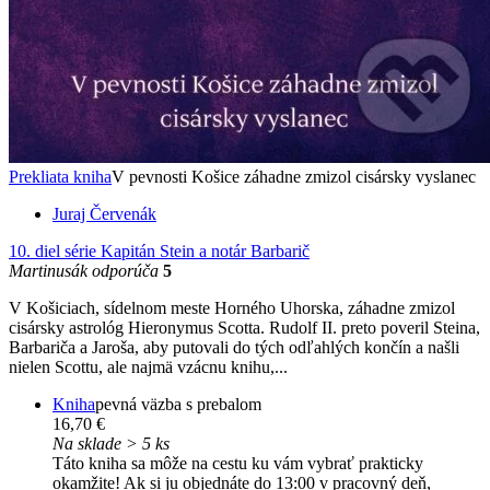
Prekliata kniha
V pevnosti Košice záhadne zmizol cisársky vyslanec
Juraj Červenák
10. diel série
Kapitán Stein a notár Barbarič
Martinusák odporúča
5
V Košiciach, sídelnom meste Horného Uhorska, záhadne zmizol
cisársky astrológ Hieronymus Scotta. Rudolf II. preto poveril Steina,
Barbariča a Jaroša, aby putovali do tých odľahlých končín a našli
nielen Scottu, ale najmä vzácnu knihu,...
Kniha
pevná väzba s prebalom
16,70 €
Na sklade > 5 ks
Táto kniha sa môže na cestu ku vám vybrať prakticky
okamžite! Ak si ju objednáte do 13:00 v pracovný deň,