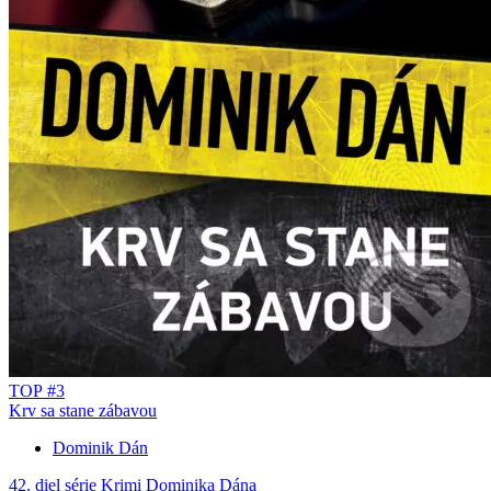
TOP #3
Krv sa stane zábavou
Dominik Dán
42. diel série
Krimi Dominika Dána