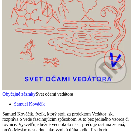
Obyčajné zázraky
Svet očami vedátora
Samuel Kováčik
Samuel Kováčik, fyzik, ktorý stojí za projektom Vedátor_sk,
rozpráva o vede fascinujúcim spôsobom. A to bez jediného vzorca či
rovnice. Vysvetľuje bežné veci okolo nás - prečo je rastlina zelená,
prečo Mesiac nespadne, ako vzniká dúha, odkiaľ sa berú...