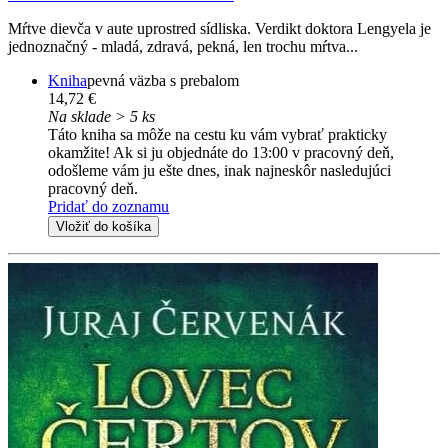
Mŕtve dievča v aute uprostred sídliska. Verdikt doktora Lengyela je
jednoznačný - mladá, zdravá, pekná, len trochu mŕtva...
Kniha
pevná väzba s prebalom
14,72 €
Na sklade > 5 ks
Táto kniha sa môže na cestu ku vám vybrať prakticky
okamžite! Ak si ju objednáte do 13:00 v pracovný deň,
odošleme vám ju ešte dnes, inak najneskôr nasledujúci
pracovný deň.
Pridať do zoznamu
Vložiť do košíka