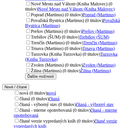
Nové Mesto nad Váhom (Kniha Malovec) (0
titulov)
Nové Mesto nad Váhom (Kniha Malovec)
Poprad (Martinus) (0 titulov)
Poprad (Martinus)
Považská Bystrica (Martinus) (0 titulov)
Považská
Bystrica (Martinus)
Prešov (Martinus) (0 titulov)
Prešov (Martinus)
Trebišov (ŠUM) (0 titulov)
Trebišov (ŠUM)
Trenčín (Martinus) (0 titulov)
Trenčín (Martinus)
Trnava (Martinus) (0 titulov)
Trnava (Martinus)
Turzovka (Kniha Turzovka) (0 titulov)
Turzovka
(Kniha Turzovka)
Zvolen (Martinus) (0 titulov)
Zvolen (Martinus)
Žilina (Martinus) (0 titulov)
Žilina (Martinus)
Ďalšie možnosti
Nové / čítané
nová (0 titulov)
nová
čítaná (0 titulov)
čítaná
čítaná - výborný stav (0 titulov)
čítaná - výborný stav
čítaná - mierne opotrebovaná (0 titulov)
čítaná - mierne
opotrebovaná
čítané verzie vypredaných kníh (0 titulov)
čítané verzie
vypredaných kníh