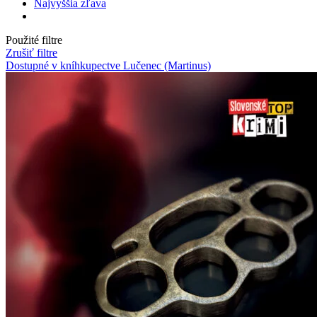
Najvyššia zľava
Použité filtre
Zrušiť filtre
Dostupné v kníhkupectve Lučenec (Martinus)