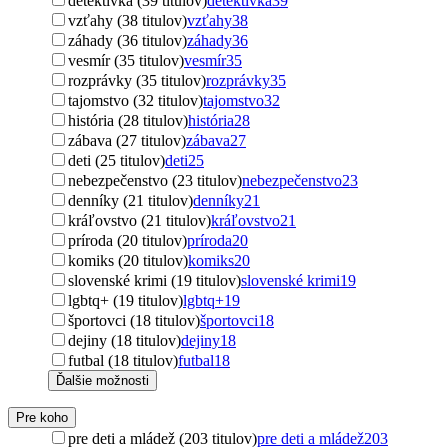
detektívka (39 titulov)
detektívka
39
vzťahy (38 titulov)
vzťahy
38
záhady (36 titulov)
záhady
36
vesmír (35 titulov)
vesmír
35
rozprávky (35 titulov)
rozprávky
35
tajomstvo (32 titulov)
tajomstvo
32
história (28 titulov)
história
28
zábava (27 titulov)
zábava
27
deti (25 titulov)
deti
25
nebezpečenstvo (23 titulov)
nebezpečenstvo
23
denníky (21 titulov)
denníky
21
kráľovstvo (21 titulov)
kráľovstvo
21
príroda (20 titulov)
príroda
20
komiks (20 titulov)
komiks
20
slovenské krimi (19 titulov)
slovenské krimi
19
lgbtq+ (19 titulov)
lgbtq+
19
športovci (18 titulov)
športovci
18
dejiny (18 titulov)
dejiny
18
futbal (18 titulov)
futbal
18
Ďalšie možnosti
Pre koho
pre deti a mládež (203 titulov)
pre deti a mládež
203