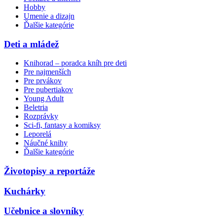
Hobby
Umenie a dizajn
Ďalšie kategórie
Deti a mládež
Knihorad – poradca kníh pre deti
Pre najmenších
Pre prvákov
Pre pubertiakov
Young Adult
Beletria
Rozprávky
Sci-fi, fantasy a komiksy
Leporelá
Náučné knihy
Ďalšie kategórie
Životopisy a reportáže
Kuchárky
Učebnice a slovníky