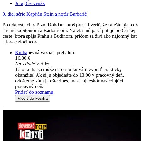
Juraj Červenák
9. diel série
Kapitán Stein a notár Barbarič
Po udalostiach v Plzni Bohdan Jaroš prestal veriť, že sa ešte niekedy
stretne so Steinom a Barbaričom. Na vlastnú päsť putuje po Českej
ceste, ktorá spája Prahu s Budínom, pričom sa živí ako nájomný kat
a lovec zločincov...
Kniha
pevná väzba s prebalom
16,80 €
Na sklade > 5 ks
Táto kniha sa môže na cestu ku vám vybrať prakticky
okamžite! Ak si ju objednáte do 13:00 v pracovný deň,
odošleme vám ju ešte dnes, inak najneskôr nasledujúci
pracovný deň.
Pridať do zoznamu
Vložiť do košíka