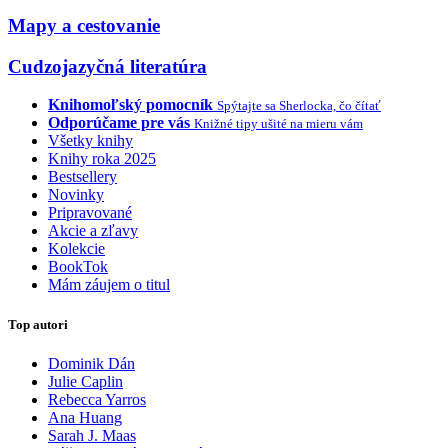
Mapy a cestovanie
Cudzojazyčná literatúra
Knihomoľský pomocník
Spýtajte sa Sherlocka, čo čítať
Odporúčame pre vás
Knižné tipy ušité na mieru vám
Všetky knihy
Knihy roka 2025
Bestsellery
Novinky
Pripravované
Akcie a zľavy
Kolekcie
BookTok
Mám záujem o titul
Top autori
Dominik Dán
Julie Caplin
Rebecca Yarros
Ana Huang
Sarah J. Maas