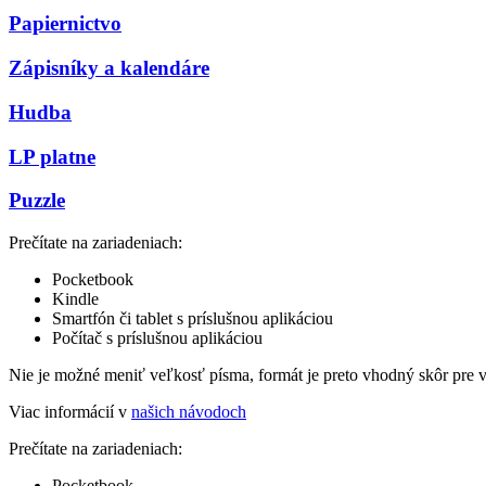
Papiernictvo
Zápisníky a kalendáre
Hudba
LP platne
Puzzle
Prečítate na zariadeniach:
Pocketbook
Kindle
Smartfón či tablet s príslušnou aplikáciou
Počítač s príslušnou aplikáciou
Nie je možné meniť veľkosť písma, formát je preto vhodný skôr pre 
Viac informácií v
našich návodoch
Prečítate na zariadeniach:
Pocketbook