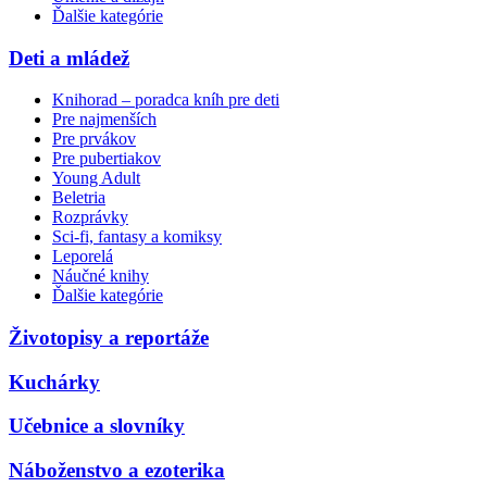
Ďalšie kategórie
Deti a mládež
Knihorad – poradca kníh pre deti
Pre najmenších
Pre prvákov
Pre pubertiakov
Young Adult
Beletria
Rozprávky
Sci-fi, fantasy a komiksy
Leporelá
Náučné knihy
Ďalšie kategórie
Životopisy a reportáže
Kuchárky
Učebnice a slovníky
Náboženstvo a ezoterika