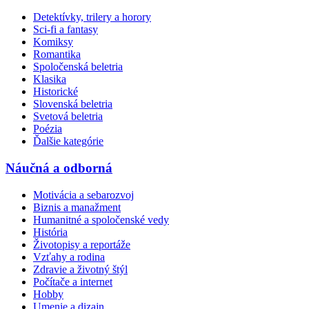
Detektívky, trilery a horory
Sci-fi a fantasy
Komiksy
Romantika
Spoločenská beletria
Klasika
Historické
Slovenská beletria
Svetová beletria
Poézia
Ďalšie kategórie
Náučná a odborná
Motivácia a sebarozvoj
Biznis a manažment
Humanitné a spoločenské vedy
História
Životopisy a reportáže
Vzťahy a rodina
Zdravie a životný štýl
Počítače a internet
Hobby
Umenie a dizajn