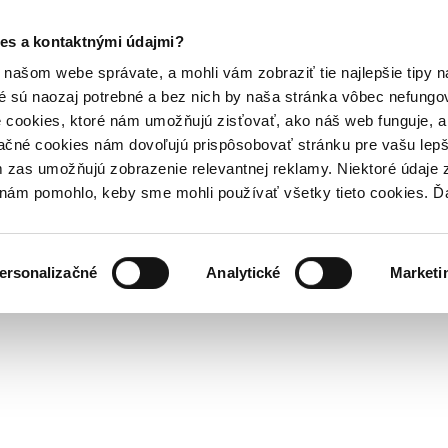
es a kontaktnými údajmi?
našom webe správate, a mohli vám zobraziť tie najlepšie tipy n
é sú naozaj potrebné a bez nich by naša stránka vôbec nefung
 cookies, ktoré nám umožňujú zisťovať, ako náš web funguje, a 
ačné cookies nám dovoľujú prispôsobovať stránku pre vašu lepši
zas umožňujú zobrazenie relevantnej reklamy. Niektoré údaje z
y nám pomohlo, keby sme mohli používať všetky tieto cookies. 
ersonalizačné
Analytické
Marketi