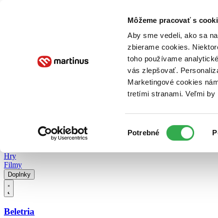
Doručenie
Kníhkupectvá
Knihovrátok
Poukážky
Knižný blog
Kontakt
Môžeme pracovať s cooki
Aby sme vedeli, ako sa na 
zbierame cookies. Niektor
E-knihy
Audioknihy
Hry
Filmy
Knihy
Doplnky
toho používame analytické
vás zlepšovať. Personaliz
Vyhľadávanie
Marketingové cookies nám 
tretími stranami. Veľmi b
Prihlásiť
Vyhľadávanie
Výber
Knihy
Potrebné
P
súhlasu
E-knihy
Audioknihy
Hry
Filmy
Doplnky
Beletria