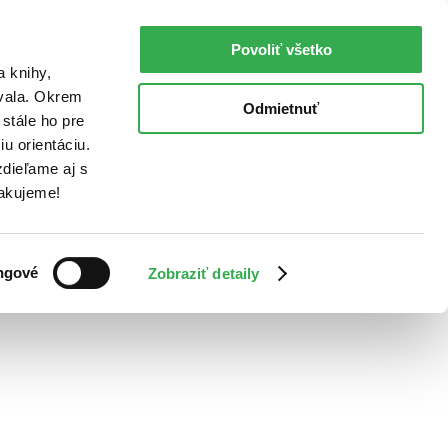
Povoliť všetko
a knihy,
ovala. Okrem
Odmietnuť
stále ho pre
u orientáciu.
dieľame aj s
Ďakujeme!
ngové
Zobraziť detaily