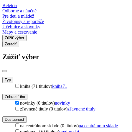
Beletria
Odborné a náučné
Pre deti a mládež
Životopisy a reportáže
Učebnice a slovníky
Mapy a cestovanie
Zúžiť výber
Zoradiť
Zúžiť výber
Typ
kniha (71 titulov)
kniha
71
Zobraziť iba
novinky (0 titulov)
novinky
zľavnené tituly (0 titulov)
zľavnené tituly
Dostupnosť
na centrálnom sklade (0 titulov)
na centrálnom sklade
predpredaj (0 titulov)
predpredaj