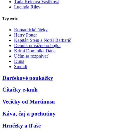
Táňa Keleová Vasilková
Lucinda Riley
Top série
Romantické úteky
Harry Potter
Kapitán Stein a Notár Barbarič
Denník odvážneho bojka
Krimi Dominika Dána
Učím sa rozprávať
Duna
Smradi
Darčekové poukážky
Čítačky e-kníh
Vecičky od Martinusu
Káva, čaj a pochutiny
Hrnčeky a fľaše