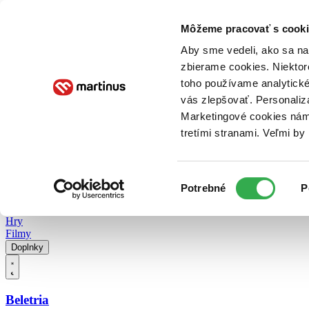
Doručenie
Kníhkupectvá
Knihovrátok
Poukážky
Knižný blog
Kontakt
Môžeme pracovať s cooki
Aby sme vedeli, ako sa na 
zbierame cookies. Niektor
E-knihy
Audioknihy
Hry
Filmy
Knihy
Doplnky
toho používame analytické
vás zlepšovať. Personaliz
Vyhľadávanie
Marketingové cookies nám 
tretími stranami. Veľmi b
Prihlásiť
Vyhľadávanie
Výber
Knihy
Potrebné
P
súhlasu
E-knihy
Audioknihy
Hry
Filmy
Doplnky
Beletria