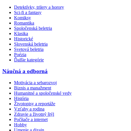
Detektívky, trilery a horory
Sci-fi a fantasy
Komiksy
Romantika
Spoločenská beletria
Klasika
Historické
Slovenská beletria
Svetová beletria
Poézia
Ďalšie kategórie
Náučná a odborná
Motivácia a sebarozvoj
Biznis a manažment
Humanitné a spoločenské vedy
História
Životopisy a reportáže
Vzťahy a rodina
Zdravie a životný štýl
Počítače a internet
Hobby
Umenie a dizajn