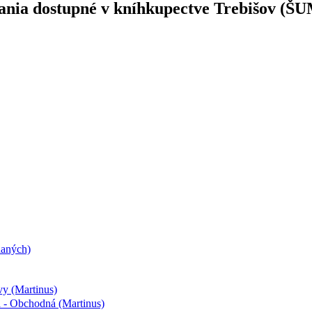
lania dostupné v kníhkupectve Trebišov (Š
daných)
vy (Martinus)
a - Obchodná (Martinus)