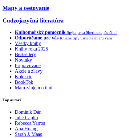
Mapy a cestovanie
Cudzojazyčná literatúra
Knihomoľský pomocník
Spýtajte sa Sherlocka, čo čítať
Odporúčame pre vás
Knižné tipy ušité na mieru vám
Všetky knihy
Knihy roka 2025
Bestsellery
Novinky
Pripravované
Akcie a zľavy
Kolekcie
BookTok
Mám záujem o titul
Top autori
Dominik Dán
Julie Caplin
Rebecca Yarros
Ana Huang
Sarah J. Maas