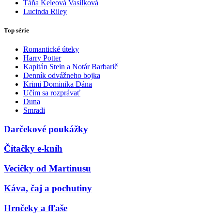
Táňa Keleová Vasilková
Lucinda Riley
Top série
Romantické úteky
Harry Potter
Kapitán Stein a Notár Barbarič
Denník odvážneho bojka
Krimi Dominika Dána
Učím sa rozprávať
Duna
Smradi
Darčekové poukážky
Čítačky e-kníh
Vecičky od Martinusu
Káva, čaj a pochutiny
Hrnčeky a fľaše