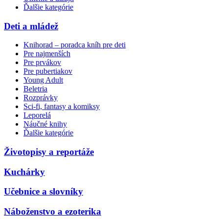
Ďalšie kategórie
Deti a mládež
Knihorad – poradca kníh pre deti
Pre najmenších
Pre prvákov
Pre pubertiakov
Young Adult
Beletria
Rozprávky
Sci-fi, fantasy a komiksy
Leporelá
Náučné knihy
Ďalšie kategórie
Životopisy a reportáže
Kuchárky
Učebnice a slovníky
Náboženstvo a ezoterika