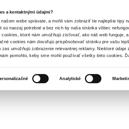
es a kontaktnými údajmi?
našom webe správate, a mohli vám zobraziť tie najlepšie tipy n
é sú naozaj potrebné a bez nich by naša stránka vôbec nefung
 cookies, ktoré nám umožňujú zisťovať, ako náš web funguje, a 
ačné cookies nám dovoľujú prispôsobovať stránku pre vašu lepši
zas umožňujú zobrazenie relevantnej reklamy. Niektoré údaje z
y nám pomohlo, keby sme mohli používať všetky tieto cookies. 
ersonalizačné
Analytické
Marketi