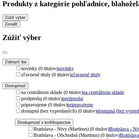
Produkty z kategórie pohľadnice, blahože
Zúžiť výber
Zoradiť
Zúžiť výber
Zobraziť iba
novinky (0 titulov)
novinky
zľavnené tituly (0 titulov)
zľavnené tituly
Dostupnosť
na centrálnom sklade (0 titulov)
na centrálnom sklade
predpredaj (0 titulov)
predpredaj
pripravujeme (0 titulov)
pripravujeme
dostupná (bez vypredaných) (0 titulov)
dostupná (bez vypre
Dostupnosť v kníhkupectve
Bratislava - Nivy (Martinus) (0 titulov)
Bratislava - Ni
Bratislava - Obchodná (Martinus) (0 titulov)
Bratislav