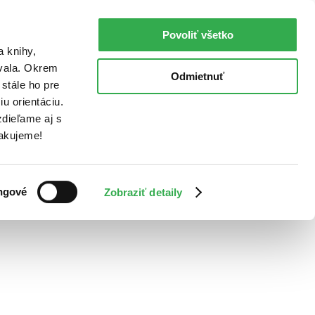
Povoliť všetko
a knihy,
ovala. Okrem
Odmietnuť
stále ho pre
u orientáciu.
dieľame aj s
Ďakujeme!
ngové
Zobraziť detaily