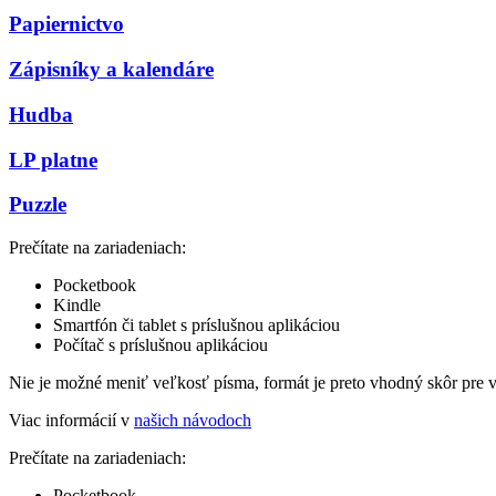
Papiernictvo
Zápisníky a kalendáre
Hudba
LP platne
Puzzle
Prečítate na zariadeniach:
Pocketbook
Kindle
Smartfón či tablet s príslušnou aplikáciou
Počítač s príslušnou aplikáciou
Nie je možné meniť veľkosť písma, formát je preto vhodný skôr pre 
Viac informácií v
našich návodoch
Prečítate na zariadeniach:
Pocketbook