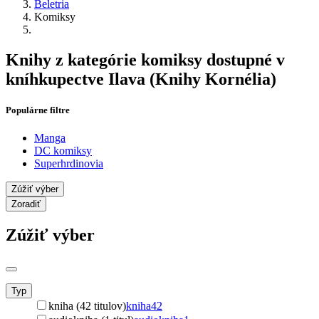
Beletria
Komiksy
Knihy z kategórie komiksy dostupné v
kníhkupectve Ilava (Knihy Kornélia)
Populárne filtre
Manga
DC komiksy
Superhrdinovia
Zúžiť výber
Zoradiť
Zúžiť výber
Typ
kniha (42 titulov)
kniha
42