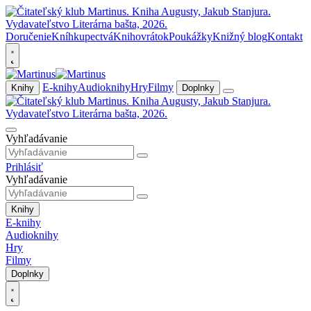
Doručenie
Kníhkupectvá
Knihovrátok
Poukážky
Knižný blog
Kontakt
E-knihy
Audioknihy
Hry
Filmy
Knihy
Doplnky
Vyhľadávanie
Prihlásiť
Vyhľadávanie
Knihy
E-knihy
Audioknihy
Hry
Filmy
Doplnky