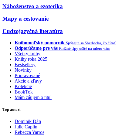
Náboženstvo a ezoterika
Mapy a cestovanie
Cudzojazyčná literatúra
Knihomoľský pomocník
Spýtajte sa Sherlocka, čo čítať
Odporúčame pre vás
Knižné tipy ušité na mieru vám
Všetky knihy
Knihy roka 2025
Bestsellery
Novinky
Pripravované
Akcie a zľavy
Kolekcie
BookTok
Mám záujem o titul
Top autori
Dominik Dán
Julie Caplin
Rebecca Yarros