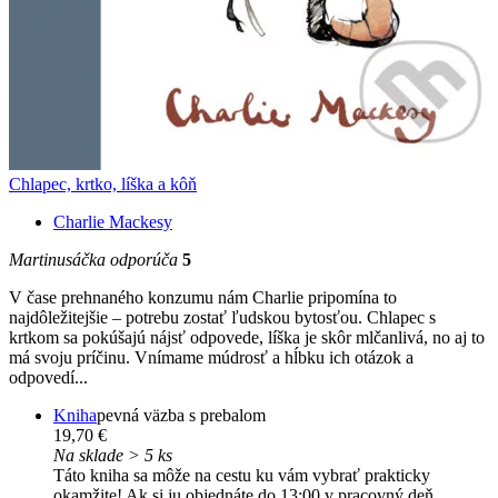
Chlapec, krtko, líška a kôň
Charlie Mackesy
Martinusáčka odporúča
5
V čase prehnaného konzumu nám Charlie pripomína to
najdôležitejšie – potrebu zostať ľudskou bytosťou. Chlapec s
krtkom sa pokúšajú nájsť odpovede, líška je skôr mlčanlivá, no aj to
má svoju príčinu. Vnímame múdrosť a hĺbku ich otázok a
odpovedí...
Kniha
pevná väzba s prebalom
19,70 €
Na sklade > 5 ks
Táto kniha sa môže na cestu ku vám vybrať prakticky
okamžite! Ak si ju objednáte do 13:00 v pracovný deň,