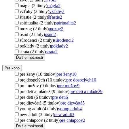
mágia (2 tituly)
mágia
2
vzťahy (2 tituly)
vzťahy
2
šťastie (2 tituly)
šťastie
2
spiritualita (2 tituly)
spiritualita
2
mozog (2 tituly)
mozog
2
osud (2 tituly)
osud
2
súrodenci (2 tituly)
súrodenci
2
poklady (2 tituly)
poklady
2
strata (2 tituly)
strata
2
Ďalšie možnosti
Pre koho
pre ženy (10 titulov)
pre ženy
10
pre dospelých (10 titulov)
pre dospelých
10
pre mužov (9 titulov)
pre mužov
9
pre deti a mládež (9 titulov)
pre deti a mládež
9
pre deti (6 titulov)
pre deti
6
pre dievčatá (5 titulov)
pre dievčatá
5
young adult (4 tituly)
young adult
4
new adult (3 tituly)
new adult
3
pre chlapcov (2 tituly)
pre chlapcov
2
Ďalšie možnosti