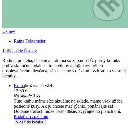
Úsmev
Raina Telgemeier
1. diel série
Úsmev
Rodina, priatelia, chalani a... dráma so zubami?! Úspešný komiks
podľa skutočnej udalosti, to je vtipný a dojímavý príbeh
dospievajúceho dievčaťa, zápasiaceho s otázkami vzhľadu a vlastnej
identity...
Kniha
brožovaná väzba
12,60 €
Na sklade 3 ks
Túto knihu máme síce aktuálne na sklade, máme však už iba
posledné kusy. Ak ju chcete mať rýchlo, ponáhľajte sa!
Dodanie ďalších môže trvať dlhšie, zvyčajne do piatich dní.
Pridať do zoznamu
Vložiť do košíka