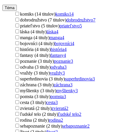
Téma
komiks (14 titulov)
komiks
14
dobrodružstvo (7 titulov)
dobrodružstvo
7
priateľstvo (5 titulov)
priateľstvo
5
láska (4 tituly)
láska
4
manga (4 tituly)
manga
4
bojovníci (4 tituly)
bojovníci
4
história (4 tituly)
história
4
fantasy (4 tituly)
fantasy
4
poznanie (3 tituly)
poznanie
3
odvaha (3 tituly)
odvaha
3
vraždy (3 tituly)
vraždy
3
superhrdinovia (3 tituly)
superhrdinovia
3
záchrana (3 tituly)
záchrana
3
myšlienky (3 tituly)
myšlienky
3
pomsta (3 tituly)
pomsta
3
cesta (3 tituly)
cesta
3
zvieratá (2 tituly)
zvieratá
2
ľudské telo (2 tituly)
ľudské telo
2
rodina (2 tituly)
rodina
2
sebapoznanie (2 tituly)
sebapoznanie
2
život (2 tituly)
život
2