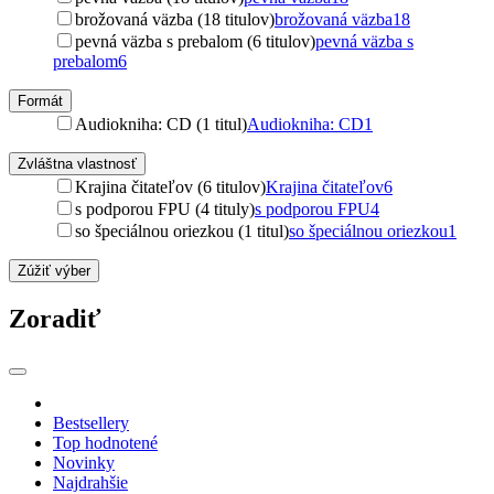
brožovaná väzba (18 titulov)
brožovaná väzba
18
pevná väzba s prebalom (6 titulov)
pevná väzba s
prebalom
6
Formát
Audiokniha: CD (1 titul)
Audiokniha: CD
1
Zvláštna vlastnosť
Krajina čitateľov (6 titulov)
Krajina čitateľov
6
s podporou FPU (4 tituly)
s podporou FPU
4
so špeciálnou oriezkou (1 titul)
so špeciálnou oriezkou
1
Zúžiť výber
Zoradiť
Bestsellery
Top hodnotené
Novinky
Najdrahšie