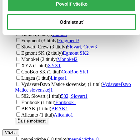
Povoliť všetko
Marvel (1 titul)
Marvel
1
Vydavateľstvo
Slovart (19 titulov)
Slovart
19
Odmietnuť
Ikar (3 tituly)
Ikar
3
Tatran (3 tituly)
Tatran
3
Fragment (3 tituly)
Fragment
3
Slovart, Crew (3 tituly)
Slovart, Crew
3
Egmont SK (2 tituly)
Egmont SK
2
Monokel (2 tituly)
Monokel
2
XYZ (1 titul)
XYZ
1
CooBoo SK (1 titul)
CooBoo SK
1
Lingea (1 titul)
Lingea
1
Vydavateľstvo Matice slovenskej (1 titul)
Vydavateľstvo
Matice slovenskej
1
582, Slovart (1 titul)
582, Slovart
1
Enribook (1 titul)
Enribook
1
BRAK (1 titul)
BRAK
1
Alicanto (1 titul)
Alicanto
1
Ďalšie možnosti
Väzba
pevná väzba (18 titulov)
pevná väzba
18