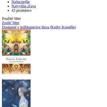
Najlacnejšie
Najvyššia zľava
43 produktov
Použité filtre
Zrušiť filtre
Dostupné v kníhkupectve Ilava (Knihy Kornélia)