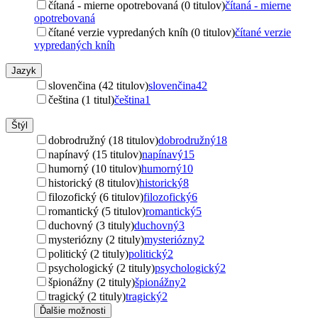
čítaná - mierne opotrebovaná (0 titulov)
čítaná - mierne
opotrebovaná
čítané verzie vypredaných kníh (0 titulov)
čítané verzie
vypredaných kníh
Jazyk
slovenčina (42 titulov)
slovenčina
42
čeština (1 titul)
čeština
1
Štýl
dobrodružný (18 titulov)
dobrodružný
18
napínavý (15 titulov)
napínavý
15
humorný (10 titulov)
humorný
10
historický (8 titulov)
historický
8
filozofický (6 titulov)
filozofický
6
romantický (5 titulov)
romantický
5
duchovný (3 tituly)
duchovný
3
mysteriózny (2 tituly)
mysteriózny
2
politický (2 tituly)
politický
2
psychologický (2 tituly)
psychologický
2
špionážny (2 tituly)
špionážny
2
tragický (2 tituly)
tragický
2
Ďalšie možnosti