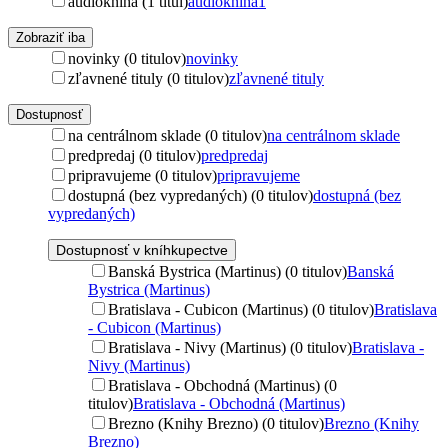
audiokniha (1 titul)
audiokniha
1
Zobraziť iba
novinky (0 titulov)
novinky
zľavnené tituly (0 titulov)
zľavnené tituly
Dostupnosť
na centrálnom sklade (0 titulov)
na centrálnom sklade
predpredaj (0 titulov)
predpredaj
pripravujeme (0 titulov)
pripravujeme
dostupná (bez vypredaných) (0 titulov)
dostupná (bez
vypredaných)
Dostupnosť v kníhkupectve
Banská Bystrica (Martinus) (0 titulov)
Banská
Bystrica (Martinus)
Bratislava - Cubicon (Martinus) (0 titulov)
Bratislava
- Cubicon (Martinus)
Bratislava - Nivy (Martinus) (0 titulov)
Bratislava -
Nivy (Martinus)
Bratislava - Obchodná (Martinus) (0
titulov)
Bratislava - Obchodná (Martinus)
Brezno (Knihy Brezno) (0 titulov)
Brezno (Knihy
Brezno)