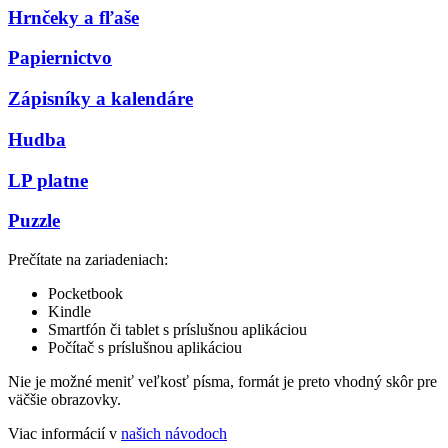
Hrnčeky a fľaše
Papiernictvo
Zápisníky a kalendáre
Hudba
LP platne
Puzzle
Prečítate na zariadeniach:
Pocketbook
Kindle
Smartfón či tablet s príslušnou aplikáciou
Počítač s príslušnou aplikáciou
Nie je možné meniť veľkosť písma, formát je preto vhodný skôr pre
väčšie obrazovky.
Viac informácií v
našich návodoch