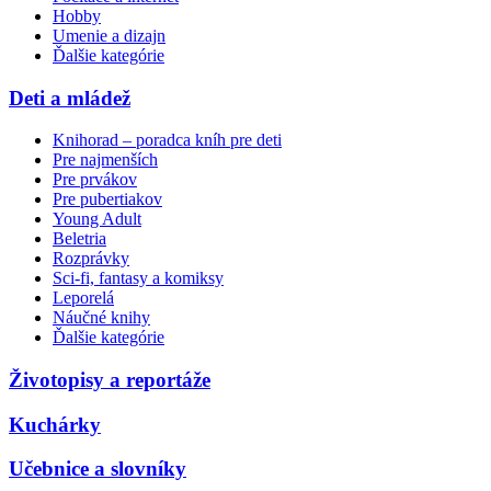
Hobby
Umenie a dizajn
Ďalšie kategórie
Deti a mládež
Knihorad – poradca kníh pre deti
Pre najmenších
Pre prvákov
Pre pubertiakov
Young Adult
Beletria
Rozprávky
Sci-fi, fantasy a komiksy
Leporelá
Náučné knihy
Ďalšie kategórie
Životopisy a reportáže
Kuchárky
Učebnice a slovníky