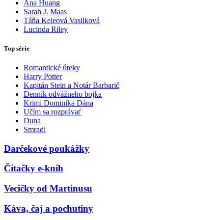
Ana Huang
Sarah J. Maas
Táňa Keleová Vasilková
Lucinda Riley
Top série
Romantické úteky
Harry Potter
Kapitán Stein a Notár Barbarič
Denník odvážneho bojka
Krimi Dominika Dána
Učím sa rozprávať
Duna
Smradi
Darčekové poukážky
Čítačky e-kníh
Vecičky od Martinusu
Káva, čaj a pochutiny