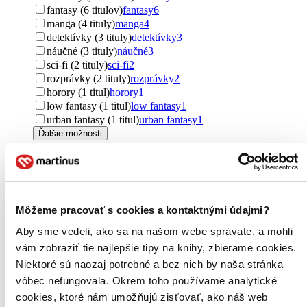
fantasy (6 titulov)
fantasy
6
manga (4 tituly)
manga
4
detektívky (3 tituly)
detektívky
3
náučné (3 tituly)
náučné
3
sci-fi (2 tituly)
sci-fi
2
rozprávky (2 tituly)
rozprávky
2
horory (1 titul)
horory
1
low fantasy (1 titul)
low fantasy
1
urban fantasy (1 titul)
urban fantasy
1
Ďalšie možnosti
Autor
Minoji Kurata (4 tituly)
Minoji Kurata
4
Raina Telgemeier (3 tituly)
Raina Telgemeier
3
Paulo Coelho (2 tituly)
Paulo Coelho
2
Môžeme pracovať s cookies a kontaktnými údajmi?
Michail Bulgakov (2 tituly)
Michail Bulgakov
2
Neil Gaiman (2 tituly)
Neil Gaiman
2
Aby sme vedeli, ako sa na našom webe správate, a mohli
Michail Afanasjevič Bulgakov (2 tituly)
Michail
vám zobraziť tie najlepšie tipy na knihy, zbierame cookies.
Afanasjevič Bulgakov
2
Niektoré sú naozaj potrebné a bez nich by naša stránka
Charlie Mackesy (2 tituly)
Charlie Mackesy
2
vôbec nefungovala. Okrem toho používame analytické
Jean-Charles Gaudin (2 tituly)
Jean-Charles Gaudin
2
Matteo Farinella (2 tituly)
Matteo Farinella
2
cookies, ktoré nám umožňujú zisťovať, ako náš web