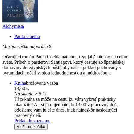
Alchymista
Paulo Coelho
Martinusáčka odporúča
5
Očarujúci román Paula Coehla nadchol a zaujal čitateľov na celom
svete. Príbeh o pastierovi Santiagovi, ktorý cestuje zo španielskej
domoviny do egyptských púští, aby našiel poklad pochovaný v
pyramídach, očarí svojou jednoduchosťou a múdrosťou...
Kniha
brožovaná väzba
13,60 €
Na sklade > 5 ks
Táto kniha sa môže na cestu ku vám vybrať prakticky
okamžite! Ak si ju objednáte do 13:00 v pracovný deň,
odošleme vám ju ešte dnes, inak najneskôr nasledujúci
pracovný deň.
Pridať do zoznamu
Vložiť do košíka