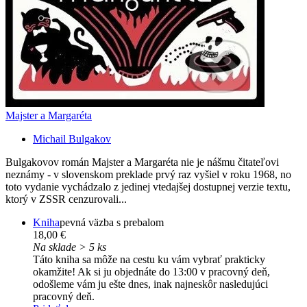
Majster a Margaréta
Michail Bulgakov
Bulgakovov román Majster a Margaréta nie je nášmu čitateľovi
neznámy - v slovenskom preklade prvý raz vyšiel v roku 1968, no
toto vydanie vychádzalo z jedinej vtedajšej dostupnej verzie textu,
ktorý v ZSSR cenzurovali...
Kniha
pevná väzba s prebalom
18,00 €
Na sklade > 5 ks
Táto kniha sa môže na cestu ku vám vybrať prakticky
okamžite! Ak si ju objednáte do 13:00 v pracovný deň,
odošleme vám ju ešte dnes, inak najneskôr nasledujúci
pracovný deň.