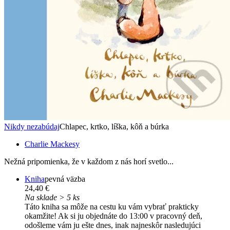
Nikdy nezabúdaj
Chlapec, krtko, líška, kôň a búrka
Charlie Mackesy
Nežná pripomienka, že v každom z nás horí svetlo...
Kniha
pevná väzba
24,40 €
Na sklade > 5 ks
Táto kniha sa môže na cestu ku vám vybrať prakticky
okamžite! Ak si ju objednáte do 13:00 v pracovný deň,
odošleme vám ju ešte dnes, inak najneskôr nasledujúci