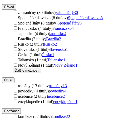
Pôvod
zahraničný (30 titulov)
zahraničný
30
Spojené kráľovstvo (8 titulov)
Spojené kráľovstvo
8
Spojené štáty (8 titulov)
Spojené štáty
8
Francúzsko (4 tituly)
Francúzsko
4
Japonsko (4 tituly)
Japonsko
4
Brazília (2 tituly)
Brazília
2
Rusko (2 tituly)
Rusko
2
Slovensko (1 titul)
Slovensko
1
Česko (1 titul)
Česko
1
Taliansko (1 titul)
Taliansko
1
Nový Zéland (1 titul)
Nový Zéland
1
Ďalšie možnosti
Útvar
romány (13 titulov)
romány
13
poviedky (4 tituly)
poviedky
4
učebnice (2 tituly)
učebnice
2
encyklopédie (1 titul)
encyklopédie
1
Podžáner
komiksy (22 titulov)
komiksy
22