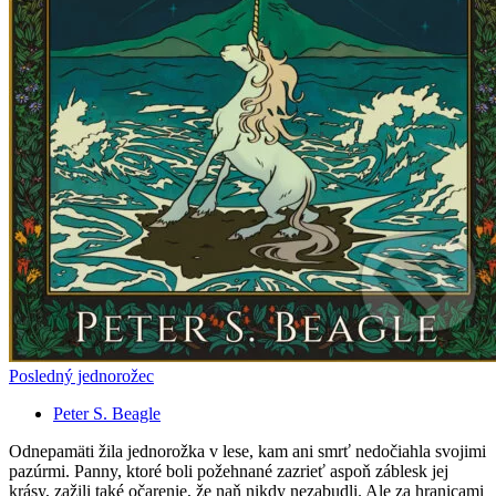
Posledný jednorožec
Peter S. Beagle
Odnepamäti žila jednorožka v lese, kam ani smrť nedočiahla svojimi
pazúrmi. Panny, ktoré boli požehnané zazrieť aspoň záblesk jej
krásy, zažili také očarenie, že naň nikdy nezabudli. Ale za hranicami