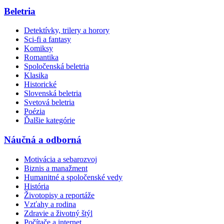
Beletria
Detektívky, trilery a horory
Sci-fi a fantasy
Komiksy
Romantika
Spoločenská beletria
Klasika
Historické
Slovenská beletria
Svetová beletria
Poézia
Ďalšie kategórie
Náučná a odborná
Motivácia a sebarozvoj
Biznis a manažment
Humanitné a spoločenské vedy
História
Životopisy a reportáže
Vzťahy a rodina
Zdravie a životný štýl
Počítače a internet