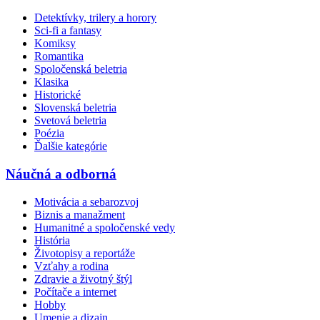
Detektívky, trilery a horory
Sci-fi a fantasy
Komiksy
Romantika
Spoločenská beletria
Klasika
Historické
Slovenská beletria
Svetová beletria
Poézia
Ďalšie kategórie
Náučná a odborná
Motivácia a sebarozvoj
Biznis a manažment
Humanitné a spoločenské vedy
História
Životopisy a reportáže
Vzťahy a rodina
Zdravie a životný štýl
Počítače a internet
Hobby
Umenie a dizajn