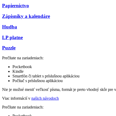
Papiernictvo
Zápisníky a kalendáre
Hudba
LP platne
Puzzle
Prečítate na zariadeniach:
Pocketbook
Kindle
Smartfón či tablet s príslušnou aplikáciou
Počítač s príslušnou aplikáciou
Nie je možné meniť veľkosť písma, formát je preto vhodný skôr pre 
Viac informácií v
našich návodoch
Prečítate na zariadeniach:
Pocketbook