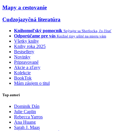
Mapy a cestovanie
Cudzojazyčná literatúra
Knihomoľský pomocník
Spýtajte sa Sherlocka, čo čítať
Odporúčame pre vás
Knižné tipy ušité na mieru vám
Všetky knihy
Knihy roka 2025
Bestsellery
Novinky
Pripravované
Akcie a zľavy
Kolekcie
BookTok
Mám záujem o titul
Top autori
Dominik Dán
Julie Caplin
Rebecca Yarros
Ana Huang
Sarah J. Maas