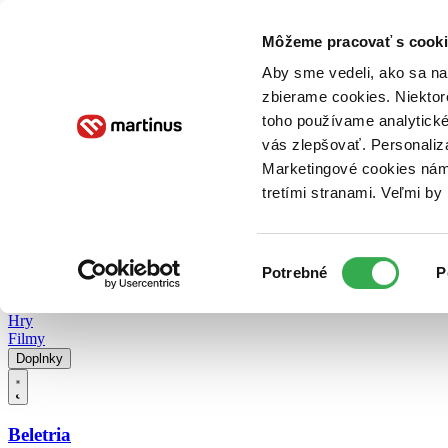
Doručenie
Kníhkupectvá
Knihovrátok
Poukážky
Knižný blog
Kontakt
Môžeme pracovať s cooki
Aby sme vedeli, ako sa na 
zbierame cookies. Niektor
E-knihy
Audioknihy
Hry
Filmy
Knihy
Doplnky
toho používame analytické
vás zlepšovať. Personaliz
Vyhľadávanie
Marketingové cookies nám 
tretími stranami. Veľmi b
Prihlásiť
Vyhľadávanie
Výber
Knihy
Potrebné
P
súhlasu
E-knihy
Audioknihy
Hry
Filmy
Doplnky
Beletria