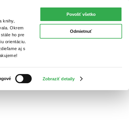
Povoliť všetko
a knihy,
ovala. Okrem
Odmietnuť
stále ho pre
u orientáciu.
dieľame aj s
Ďakujeme!
ngové
Zobraziť detaily