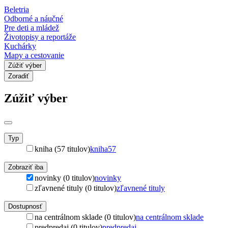
Beletria
Odborné a náučné
Pre deti a mládež
Životopisy a reportáže
Kuchárky
Mapy a cestovanie
Zúžiť výber
Zoradiť
Zúžiť výber
Typ
kniha (57 titulov)
kniha
57
Zobraziť iba
novinky (0 titulov)
novinky
zľavnené tituly (0 titulov)
zľavnené tituly
Dostupnosť
na centrálnom sklade (0 titulov)
na centrálnom sklade
predpredaj (0 titulov)
predpredaj