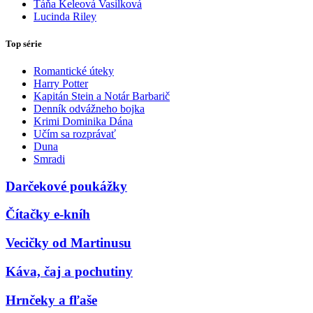
Táňa Keleová Vasilková
Lucinda Riley
Top série
Romantické úteky
Harry Potter
Kapitán Stein a Notár Barbarič
Denník odvážneho bojka
Krimi Dominika Dána
Učím sa rozprávať
Duna
Smradi
Darčekové poukážky
Čítačky e-kníh
Vecičky od Martinusu
Káva, čaj a pochutiny
Hrnčeky a fľaše