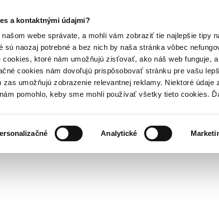
es a kontaktnými údajmi?
našom webe správate, a mohli vám zobraziť tie najlepšie tipy n
é sú naozaj potrebné a bez nich by naša stránka vôbec nefung
 cookies, ktoré nám umožňujú zisťovať, ako náš web funguje, a 
ačné cookies nám dovoľujú prispôsobovať stránku pre vašu lepši
zas umožňujú zobrazenie relevantnej reklamy. Niektoré údaje z
y nám pomohlo, keby sme mohli používať všetky tieto cookies. 
ersonalizačné
Analytické
Marketi