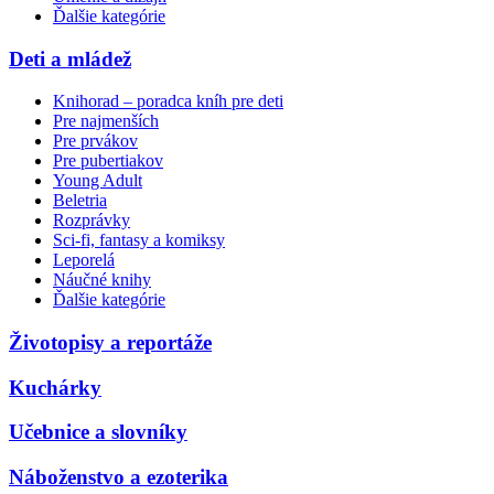
Ďalšie kategórie
Deti a mládež
Knihorad – poradca kníh pre deti
Pre najmenších
Pre prvákov
Pre pubertiakov
Young Adult
Beletria
Rozprávky
Sci-fi, fantasy a komiksy
Leporelá
Náučné knihy
Ďalšie kategórie
Životopisy a reportáže
Kuchárky
Učebnice a slovníky
Náboženstvo a ezoterika