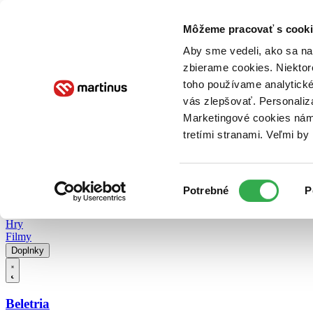
Doručenie
Kníhkupectvá
Knihovrátok
Poukážky
Knižný blog
Kontakt
Môžeme pracovať s cooki
Aby sme vedeli, ako sa na 
zbierame cookies. Niektor
E-knihy
Audioknihy
Hry
Filmy
Knihy
Doplnky
toho používame analytické
vás zlepšovať. Personaliz
Vyhľadávanie
Marketingové cookies nám 
tretími stranami. Veľmi b
Prihlásiť
Vyhľadávanie
Výber
Knihy
Potrebné
P
súhlasu
E-knihy
Audioknihy
Hry
Filmy
Doplnky
Beletria