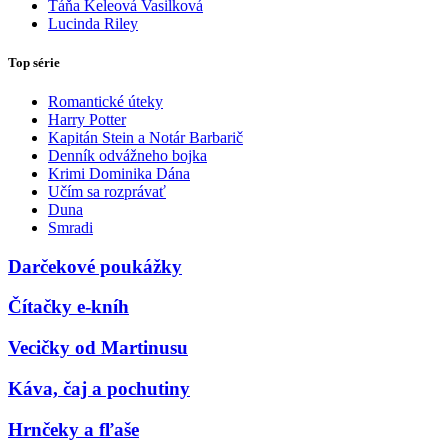
Táňa Keleová Vasilková
Lucinda Riley
Top série
Romantické úteky
Harry Potter
Kapitán Stein a Notár Barbarič
Denník odvážneho bojka
Krimi Dominika Dána
Učím sa rozprávať
Duna
Smradi
Darčekové poukážky
Čítačky e-kníh
Vecičky od Martinusu
Káva, čaj a pochutiny
Hrnčeky a fľaše