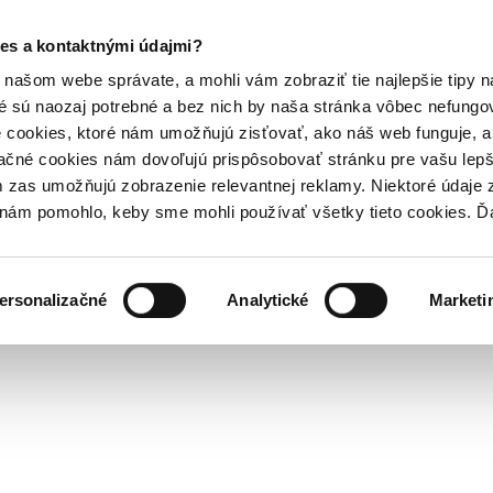
es a kontaktnými údajmi?
našom webe správate, a mohli vám zobraziť tie najlepšie tipy n
é sú naozaj potrebné a bez nich by naša stránka vôbec nefung
 cookies, ktoré nám umožňujú zisťovať, ako náš web funguje, a 
ačné cookies nám dovoľujú prispôsobovať stránku pre vašu lepši
zas umožňujú zobrazenie relevantnej reklamy. Niektoré údaje z
y nám pomohlo, keby sme mohli používať všetky tieto cookies. 
ersonalizačné
Analytické
Marketi