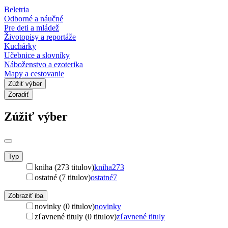
Beletria
Odborné a náučné
Pre deti a mládež
Životopisy a reportáže
Kuchárky
Učebnice a slovníky
Náboženstvo a ezoterika
Mapy a cestovanie
Zúžiť výber
Zoradiť
Zúžiť výber
Typ
kniha (273 titulov)
kniha
273
ostatné (7 titulov)
ostatné
7
Zobraziť iba
novinky (0 titulov)
novinky
zľavnené tituly (0 titulov)
zľavnené tituly