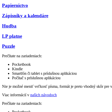
Papiernictvo
Zápisníky a kalendáre
Hudba
LP platne
Puzzle
Prečítate na zariadeniach:
Pocketbook
Kindle
Smartfón či tablet s príslušnou aplikáciou
Počítač s príslušnou aplikáciou
Nie je možné meniť veľkosť písma, formát je preto vhodný skôr pre 
Viac informácií v
našich návodoch
Prečítate na zariadeniach:
Pocketbook