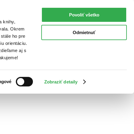
Povoliť všetko
a knihy,
ovala. Okrem
Odmietnuť
stále ho pre
u orientáciu.
dieľame aj s
Ďakujeme!
ngové
Zobraziť detaily