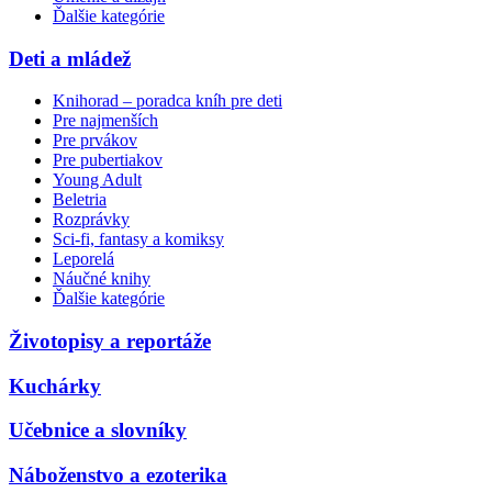
Ďalšie kategórie
Deti a mládež
Knihorad – poradca kníh pre deti
Pre najmenších
Pre prvákov
Pre pubertiakov
Young Adult
Beletria
Rozprávky
Sci-fi, fantasy a komiksy
Leporelá
Náučné knihy
Ďalšie kategórie
Životopisy a reportáže
Kuchárky
Učebnice a slovníky
Náboženstvo a ezoterika