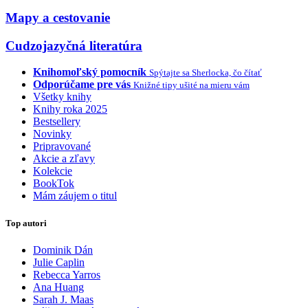
Mapy a cestovanie
Cudzojazyčná literatúra
Knihomoľský pomocník
Spýtajte sa Sherlocka, čo čítať
Odporúčame pre vás
Knižné tipy ušité na mieru vám
Všetky knihy
Knihy roka 2025
Bestsellery
Novinky
Pripravované
Akcie a zľavy
Kolekcie
BookTok
Mám záujem o titul
Top autori
Dominik Dán
Julie Caplin
Rebecca Yarros
Ana Huang
Sarah J. Maas