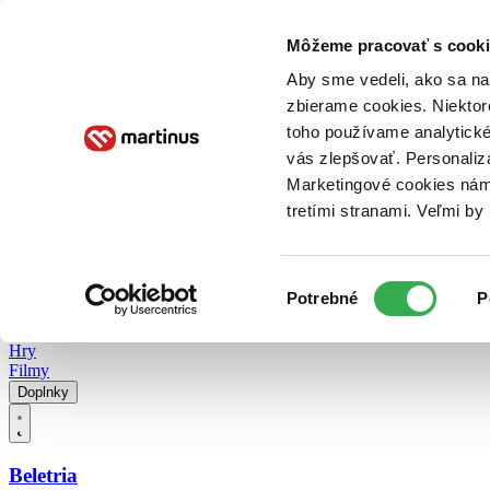
Doručenie
Kníhkupectvá
Knihovrátok
Poukážky
Knižný blog
Kontakt
Môžeme pracovať s cooki
Aby sme vedeli, ako sa na 
zbierame cookies. Niektor
E-knihy
Audioknihy
Hry
Filmy
Knihy
Doplnky
toho používame analytické
vás zlepšovať. Personaliz
Vyhľadávanie
Marketingové cookies nám 
tretími stranami. Veľmi b
Prihlásiť
Vyhľadávanie
Výber
Knihy
Potrebné
P
súhlasu
E-knihy
Audioknihy
Hry
Filmy
Doplnky
Beletria