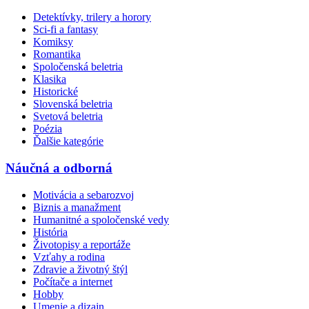
Detektívky, trilery a horory
Sci-fi a fantasy
Komiksy
Romantika
Spoločenská beletria
Klasika
Historické
Slovenská beletria
Svetová beletria
Poézia
Ďalšie kategórie
Náučná a odborná
Motivácia a sebarozvoj
Biznis a manažment
Humanitné a spoločenské vedy
História
Životopisy a reportáže
Vzťahy a rodina
Zdravie a životný štýl
Počítače a internet
Hobby
Umenie a dizajn