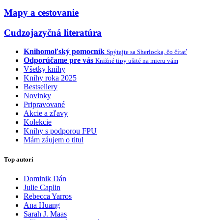
Mapy a cestovanie
Cudzojazyčná literatúra
Knihomoľský pomocník
Spýtajte sa Sherlocka, čo čítať
Odporúčame pre vás
Knižné tipy ušité na mieru vám
Všetky knihy
Knihy roka 2025
Bestsellery
Novinky
Pripravované
Akcie a zľavy
Kolekcie
Knihy s podporou FPU
Mám záujem o titul
Top autori
Dominik Dán
Julie Caplin
Rebecca Yarros
Ana Huang
Sarah J. Maas