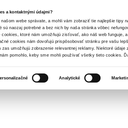
es a kontaktnými údajmi?
našom webe správate, a mohli vám zobraziť tie najlepšie tipy n
é sú naozaj potrebné a bez nich by naša stránka vôbec nefung
 cookies, ktoré nám umožňujú zisťovať, ako náš web funguje, a 
ačné cookies nám dovoľujú prispôsobovať stránku pre vašu lepši
zas umožňujú zobrazenie relevantnej reklamy. Niektoré údaje z
y nám pomohlo, keby sme mohli používať všetky tieto cookies. 
ersonalizačné
Analytické
Marketi