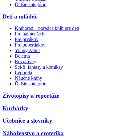
Ďalšie kategórie
Deti a mládež
Knihorad – poradca kníh pre deti
Pre najmenších
Pre prvákov
Pre pubertiakov
Young Adult
Beletria
Rozprávky
Sci-fi, fantasy a komiksy
Leporelá
Náučné knihy
Ďalšie kategórie
Životopisy a reportáže
Kuchárky
Učebnice a slovníky
Náboženstvo a ezoterika