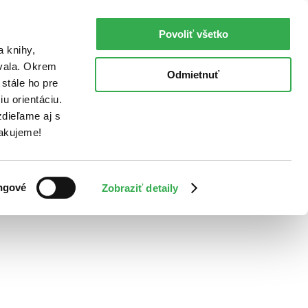
Povoliť všetko
a knihy,
ovala. Okrem
Odmietnuť
stále ho pre
u orientáciu.
dieľame aj s
Ďakujeme!
ngové
Zobraziť detaily