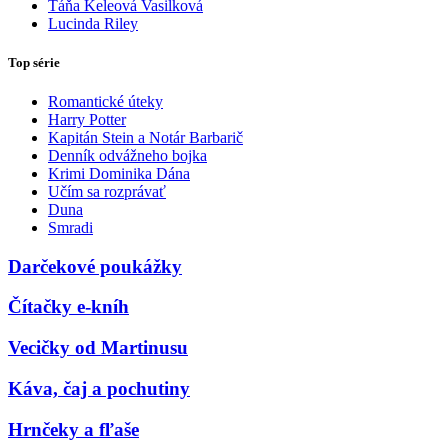
Táňa Keleová Vasilková
Lucinda Riley
Top série
Romantické úteky
Harry Potter
Kapitán Stein a Notár Barbarič
Denník odvážneho bojka
Krimi Dominika Dána
Učím sa rozprávať
Duna
Smradi
Darčekové poukážky
Čítačky e-kníh
Vecičky od Martinusu
Káva, čaj a pochutiny
Hrnčeky a fľaše