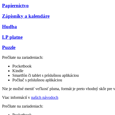
Papiernictvo
Zápisníky a kalendáre
Hudba
LP platne
Puzzle
Prečítate na zariadeniach:
Pocketbook
Kindle
Smartfón či tablet s príslušnou aplikáciou
Počítač s príslušnou aplikáciou
Nie je možné meniť veľkosť písma, formát je preto vhodný skôr pre 
Viac informácií v
našich návodoch
Prečítate na zariadeniach:
Pocketbook