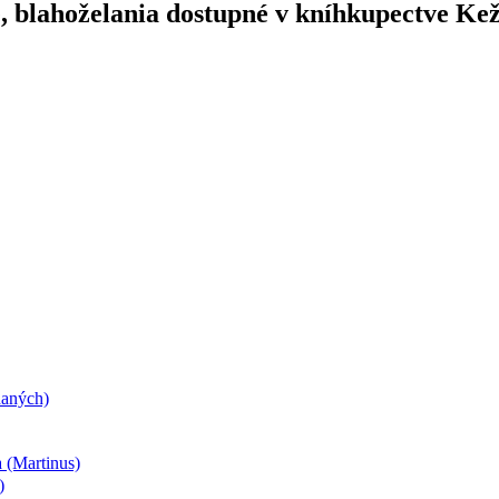
e, blahoželania dostupné v kníhkupectve Ke
daných)
 (Martinus)
)