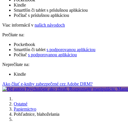
Kindle
Smartfón či tablet s príslušnou aplikáciou
Počítač s príslušnou aplikáciou
Viac informácií v
našich návodoch
Prečítate na:
Pocketbook
Smartfón či tablet
s podporovanou aplikáciou
Počítač
s podporovanou aplikáciou
Neprečítate na:
Kindle
Ako čítať e-knihy zabezpečené cez Adobe DRM?
Ostatné
Papiernictvo
Pohľadnice, blahoželania