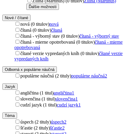
Žilina (Martinus) (0 titulov)
Žilina (Martinus)
Ďalšie možnosti
Nové / čítané
nová (0 titulov)
nová
čítaná (0 titulov)
čítaná
čítaná - výborný stav (0 titulov)
čítaná - výborný stav
čítaná - mierne opotrebovaná (0 titulov)
čítaná - mierne
opotrebovaná
čítané verzie vypredaných kníh (0 titulov)
čítané verzie
vypredaných kníh
Odborná x populárne náučná
populárne náučná (2 tituly)
populárne náučná
2
Jazyk
angličtina (1 titul)
angličtina
1
slovenčina (1 titul)
slovenčina
1
cudzí jazyk (1 titul)
cudzí jazyk
1
Téma
úspech (2 tituly)
úspech
2
šťastie (2 tituly)
šťastie
2
starosti (2 tituly)
starosti
2