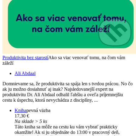
Produktivita bez starostí
Ako sa viac venovať tomu, na čom vám
záleží
Ali Abdaal
Domnievame sa, že produktivita sa spája len s tvrdou prácou. No čo
ak ju možno dosiahnuť aj inak? Najsledovanejší expert na
produktivitu Dr. Ali Abdaal odhalil ľahšiu a oveľa príjemnejšiu
cestu k úspechu, ktorá nevychádza z disciplíny, ...
Kniha
pevná väzba
17,30 €
Na sklade > 5 ks
Táto kniha sa môže na cestu ku vám vybrať prakticky
okamžite! Ak si ju objednáte do 13:00 v pracovný deň,