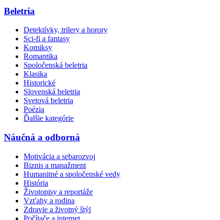
Beletria
Detektívky, trilery a horory
Sci-fi a fantasy
Komiksy
Romantika
Spoločenská beletria
Klasika
Historické
Slovenská beletria
Svetová beletria
Poézia
Ďalšie kategórie
Náučná a odborná
Motivácia a sebarozvoj
Biznis a manažment
Humanitné a spoločenské vedy
História
Životopisy a reportáže
Vzťahy a rodina
Zdravie a životný štýl
Počítače a internet