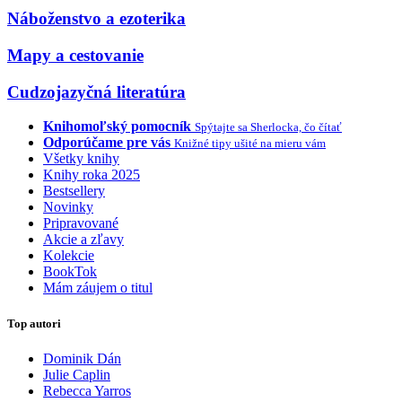
Náboženstvo a ezoterika
Mapy a cestovanie
Cudzojazyčná literatúra
Knihomoľský pomocník
Spýtajte sa Sherlocka, čo čítať
Odporúčame pre vás
Knižné tipy ušité na mieru vám
Všetky knihy
Knihy roka 2025
Bestsellery
Novinky
Pripravované
Akcie a zľavy
Kolekcie
BookTok
Mám záujem o titul
Top autori
Dominik Dán
Julie Caplin
Rebecca Yarros