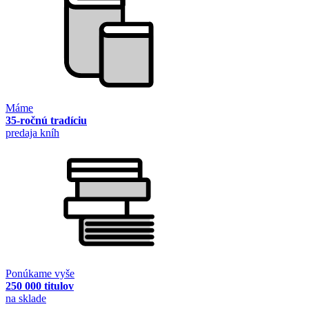
Máme
35-ročnú tradíciu
predaja kníh
Ponúkame vyše
250 000 titulov
na sklade