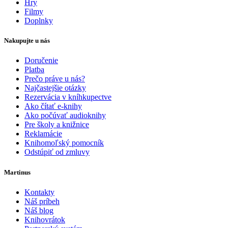
Hry
Filmy
Doplnky
Nakupujte u nás
Doručenie
Platba
Prečo práve u nás?
Najčastejšie otázky
Rezervácia v kníhkupectve
Ako čítať e-knihy
Ako počúvať audioknihy
Pre školy a knižnice
Reklamácie
Knihomoľský pomocník
Odstúpiť od zmluvy
Martinus
Kontakty
Náš príbeh
Náš blog
Knihovrátok