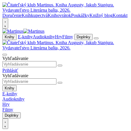
Doručenie
Kníhkupectvá
Knihovrátok
Poukážky
Knižný blog
Kontakt
E-knihy
Audioknihy
Hry
Filmy
Knihy
Doplnky
Vyhľadávanie
Prihlásiť
Vyhľadávanie
Knihy
E-knihy
Audioknihy
Hry
Filmy
Doplnky