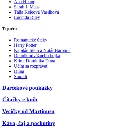
Ana Huang
Sarah J. Maas
Táňa Keleová Vasilková
Lucinda Riley
Top série
Romantické úteky
Harry Potter
Kapitán Stein a Notár Barbarič
Denník odvážneho bojka
Krimi Dominika Dána
Učím sa rozprávať
Duna
Smradi
Darčekové poukážky
Čítačky e-kníh
Vecičky od Martinusu
Káva, čaj a pochutiny