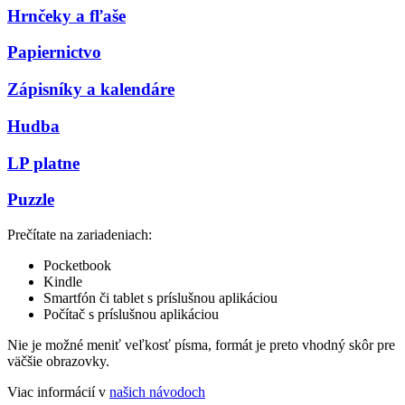
Hrnčeky a fľaše
Papiernictvo
Zápisníky a kalendáre
Hudba
LP platne
Puzzle
Prečítate na zariadeniach:
Pocketbook
Kindle
Smartfón či tablet s príslušnou aplikáciou
Počítač s príslušnou aplikáciou
Nie je možné meniť veľkosť písma, formát je preto vhodný skôr pre
väčšie obrazovky.
Viac informácií v
našich návodoch