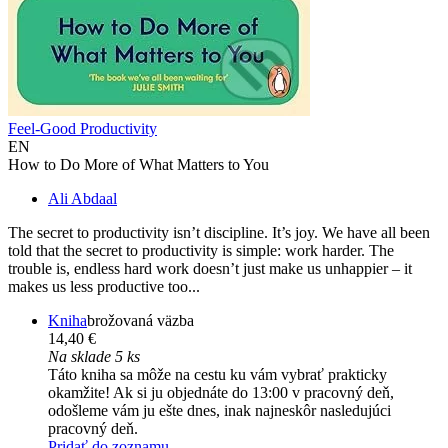
Feel-Good Productivity
EN
How to Do More of What Matters to You
Ali Abdaal
The secret to productivity isn’t discipline. It’s joy. We have all been
told that the secret to productivity is simple: work harder. The
trouble is, endless hard work doesn’t just make us unhappier – it
makes us less productive too...
Kniha
brožovaná väzba
14,40 €
Na sklade 5 ks
Táto kniha sa môže na cestu ku vám vybrať prakticky
okamžite! Ak si ju objednáte do 13:00 v pracovný deň,
odošleme vám ju ešte dnes, inak najneskôr nasledujúci
pracovný deň.
Pridať do zoznamu