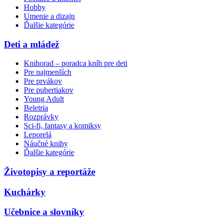
Hobby
Umenie a dizajn
Ďalšie kategórie
Deti a mládež
Knihorad – poradca kníh pre deti
Pre najmenších
Pre prvákov
Pre pubertiakov
Young Adult
Beletria
Rozprávky
Sci-fi, fantasy a komiksy
Leporelá
Náučné knihy
Ďalšie kategórie
Životopisy a reportáže
Kuchárky
Učebnice a slovníky