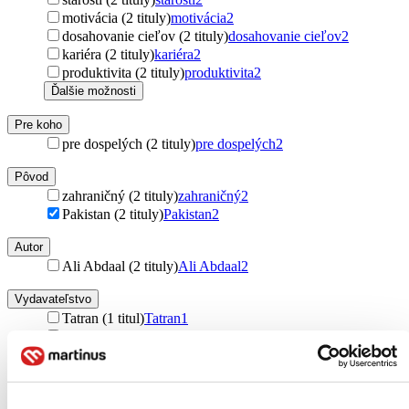
motivácia (2 tituly)
motivácia
2
dosahovanie cieľov (2 tituly)
dosahovanie cieľov
2
kariéra (2 tituly)
kariéra
2
produktivita (2 tituly)
produktivita
2
Ďalšie možnosti
Pre koho
pre dospelých (2 tituly)
pre dospelých
2
Pôvod
zahraničný (2 tituly)
zahraničný
2
Pakistan (2 tituly)
Pakistan
2
Autor
Ali Abdaal (2 tituly)
Ali Abdaal
2
Vydavateľstvo
Tatran (1 titul)
Tatran
1
Cornerstone (1 titul)
Cornerstone
1
Väzba
pevná väzba (1 titul)
pevná väzba
1
brožovaná väzba (1 titul)
brožovaná väzba
1