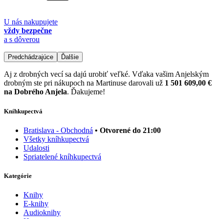
U nás nakupujete
vždy bezpečne
a s dôverou
Predchádzajúce
Ďalšie
Aj z drobných vecí sa dajú urobiť veľké. Vďaka vašim Anjelským
drobným ste pri nákupoch na Martinuse darovali už
1 501 609,00 €
na Dobrého Anjela
. Ďakujeme!
Kníhkupectvá
Bratislava - Obchodná
• Otvorené do 21:00
Všetky kníhkupectvá
Udalosti
Spriatelené kníhkupectvá
Kategórie
Knihy
E-knihy
Audioknihy