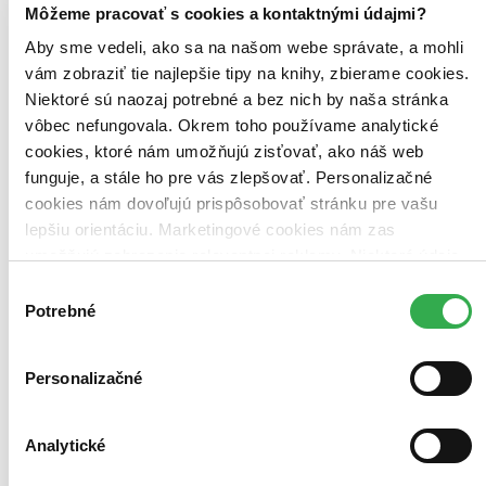
Môžeme pracovať s cookies a kontaktnými údajmi?
Zúžiť výber
Aby sme vedeli, ako sa na našom webe správate, a mohli
vám zobraziť tie najlepšie tipy na knihy, zbierame cookies.
Zoradiť
Niektoré sú naozaj potrebné a bez nich by naša stránka
vôbec nefungovala. Okrem toho používame analytické
cookies, ktoré nám umožňujú zisťovať, ako náš web
funguje, a stále ho pre vás zlepšovať. Personalizačné
Bestsellery
cookies nám dovoľujú prispôsobovať stránku pre vašu
Top hodnotené
Novinky
lepšiu orientáciu. Marketingové cookies nám zas
Najdrahšie
umožňujú zobrazenie relevantnej reklamy. Niektoré údaje
Najlacnejšie
zdieľame aj s tretími stranami. Veľmi by nám pomohlo,
Najvyššia zľava
Výber
keby sme mohli používať všetky tieto cookies. Ďakujeme!
Potrebné
súhlasu
Použité filtre
Zrušiť filtre
Personalizačné
Dostupné v kníhkupectve Bratislava - Cubicon (Martinus)
S
pôvodom Pakistan
Analytické