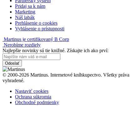
Partnerský systém
Pridaj sa k nám
Marketing
Náš labák
Prehlásenie o cookies
Vyhlásenie o prístupnosti
Martinus je certifikovaný B Corp
Nerobíme rozdiely
Najlepšie novinky sú tie knižné. Získajte ich ako prví:
Odoslať
© 2000-2026 Martinus. Internetové kníhkupectvo. Všetky práva
vyhradené.
Nastaviť cookies
Ochrana súkromia
Obchodné podmienky