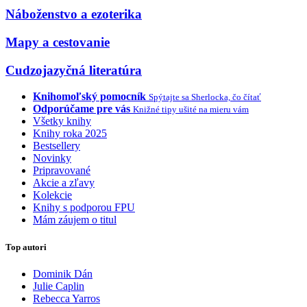
Náboženstvo a ezoterika
Mapy a cestovanie
Cudzojazyčná literatúra
Knihomoľský pomocník
Spýtajte sa Sherlocka, čo čítať
Odporúčame pre vás
Knižné tipy ušité na mieru vám
Všetky knihy
Knihy roka 2025
Bestsellery
Novinky
Pripravované
Akcie a zľavy
Kolekcie
Knihy s podporou FPU
Mám záujem o titul
Top autori
Dominik Dán
Julie Caplin
Rebecca Yarros