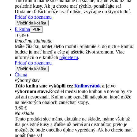
Túto knihu máme síce aktuálne na sklade, máme však už iba
posledné kusy. Ak ju chcete mať rýchlo, ponáhľajte sa!
Dodanie ďalších môže trvať dlhšie, zvyčajne do štyroch dní.
Pridať do zoznamu
Vložiť do košíka
E-kniha
PDF
10,39 €
Ihneď na stiahnutie
Máte čítačku, tablet alebo mobil? Stiahnite si do nich e-knihu:
budete ju mať hneď a ešte aj ušetríte život stromom. Viac
informácii o e-knihách
nájdete tu
.
Pridať do zoznamu
Vložiť do košíka
Čítaná
výborný stav
Túto knihu sme vykúpili cez
Knihovrátok
a je vo
výbornom stave.
Rozdiel medzi touto knihou a novou by ste
asi ani nespoznali. Knihu sme označili nálepkou, ktorá môže
na niektorých obaloch zanechať stopy.
9,60 €
Na sklade
Tento produkt síce máme aktuálne na sklade, máme však už
iba posledné kusy a ďalšie už nemá ani distribútor, preto je
možné, že bude onedlho úplne vypredaný. Ak ho chcete mať,
ponáhľajte sa!