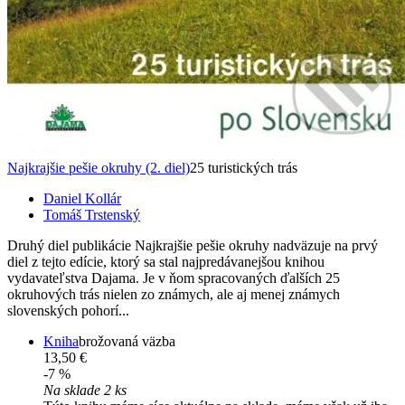
Najkrajšie pešie okruhy (2. diel)
25 turistických trás
Daniel Kollár
Tomáš Trstenský
Druhý diel publikácie Najkrajšie pešie okruhy nadväzuje na prvý
diel z tejto edície, ktorý sa stal najpredávanejšou knihou
vydavateľstva Dajama. Je v ňom spracovaných ďalších 25
okruhových trás nielen zo známych, ale aj menej známych
slovenských pohorí...
Kniha
brožovaná väzba
13,50 €
-7 %
Na sklade 2 ks