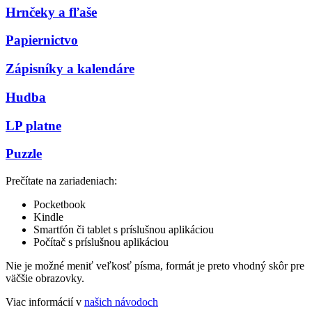
Hrnčeky a fľaše
Papiernictvo
Zápisníky a kalendáre
Hudba
LP platne
Puzzle
Prečítate na zariadeniach:
Pocketbook
Kindle
Smartfón či tablet s príslušnou aplikáciou
Počítač s príslušnou aplikáciou
Nie je možné meniť veľkosť písma, formát je preto vhodný skôr pre
väčšie obrazovky.
Viac informácií v
našich návodoch