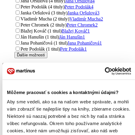
Jana Oršulová (4 tituly)
Jana Oršulová
4
Peter Podolák (4 tituly)
Peter Podolák
4
Janka Oršulová (3 tituly)
Janka Oršulová
3
Vladimír Mucha (2 tituly)
Vladimír Mucha
2
Peter Chromek (2 tituly)
Peter Chromek
2
Blažej Kováč (1 titul)
Blažej Kováč
1
Ján Hanušin (1 titul)
Ján Hanušin
1
Jana Pohaničová (1 titul)
Jana Pohaničová
1
Petr Podolák (1 titul)
Petr Podolák
1
Ďalšie možnosti
Vydavateľstvo
DAJAMA (153 titulov)
DAJAMA
153
Akcent (9 titulov)
Akcent
9
Slovart (7 titulov)
Slovart
7
Makropulos (1 titul)
Makropulos
1
Môžeme pracovať s cookies a kontaktnými údajmi?
Väzba
Aby sme vedeli, ako sa na našom webe správate, a mohli
brožovaná väzba (106 titulov)
brožovaná väzba
106
vám zobraziť tie najlepšie tipy na knihy, zbierame cookies.
pevná väzba (34 titulov)
pevná väzba
34
Niektoré sú naozaj potrebné a bez nich by naša stránka
flexi (2 tituly)
flexi
2
vôbec nefungovala. Okrem toho používame analytické
cookies, ktoré nám umožňujú zisťovať, ako náš web
Formát