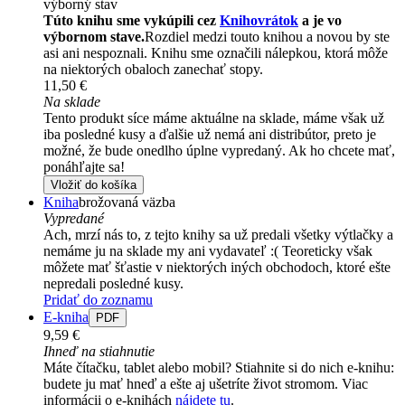
výborný stav
Túto knihu sme vykúpili cez
Knihovrátok
a je vo
výbornom stave.
Rozdiel medzi touto knihou a novou by ste
asi ani nespoznali. Knihu sme označili nálepkou, ktorá môže
na niektorých obaloch zanechať stopy.
11,50 €
Na sklade
Tento produkt síce máme aktuálne na sklade, máme však už
iba posledné kusy a ďalšie už nemá ani distribútor, preto je
možné, že bude onedlho úplne vypredaný. Ak ho chcete mať,
ponáhľajte sa!
Vložiť do košíka
Kniha
brožovaná väzba
Vypredané
Ach, mrzí nás to, z tejto knihy sa už predali všetky výtlačky a
nemáme ju na sklade my ani vydavateľ :( Teoreticky však
môžete mať šťastie v niektorých iných obchodoch, ktoré ešte
nepredali posledné kusy.
Pridať do zoznamu
E-kniha
PDF
9,59 €
Ihneď na stiahnutie
Máte čítačku, tablet alebo mobil? Stiahnite si do nich e-knihu:
budete ju mať hneď a ešte aj ušetríte život stromom. Viac
informácii o e-knihách
nájdete tu
.