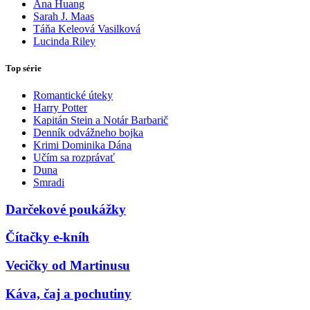
Ana Huang
Sarah J. Maas
Táňa Keleová Vasilková
Lucinda Riley
Top série
Romantické úteky
Harry Potter
Kapitán Stein a Notár Barbarič
Denník odvážneho bojka
Krimi Dominika Dána
Učím sa rozprávať
Duna
Smradi
Darčekové poukážky
Čítačky e-kníh
Vecičky od Martinusu
Káva, čaj a pochutiny