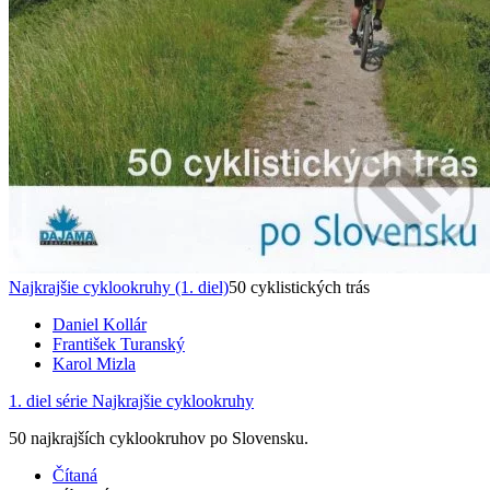
Najkrajšie cyklookruhy (1. diel)
50 cyklistických trás
Daniel Kollár
František Turanský
Karol Mizla
1. diel série
Najkrajšie cyklookruhy
50 najkrajších cyklookruhov po Slovensku.
Čítaná