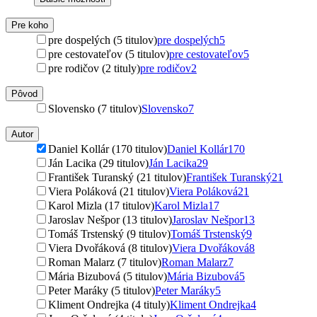
Pre koho
pre dospelých (5 titulov)
pre dospelých
5
pre cestovateľov (5 titulov)
pre cestovateľov
5
pre rodičov (2 tituly)
pre rodičov
2
Pôvod
Slovensko (7 titulov)
Slovensko
7
Autor
Daniel Kollár (170 titulov)
Daniel Kollár
170
Ján Lacika (29 titulov)
Ján Lacika
29
František Turanský (21 titulov)
František Turanský
21
Viera Poláková (21 titulov)
Viera Poláková
21
Karol Mizla (17 titulov)
Karol Mizla
17
Jaroslav Nešpor (13 titulov)
Jaroslav Nešpor
13
Tomáš Trstenský (9 titulov)
Tomáš Trstenský
9
Viera Dvořáková (8 titulov)
Viera Dvořáková
8
Roman Malarz (7 titulov)
Roman Malarz
7
Mária Bizubová (5 titulov)
Mária Bizubová
5
Peter Maráky (5 titulov)
Peter Maráky
5
Kliment Ondrejka (4 tituly)
Kliment Ondrejka
4