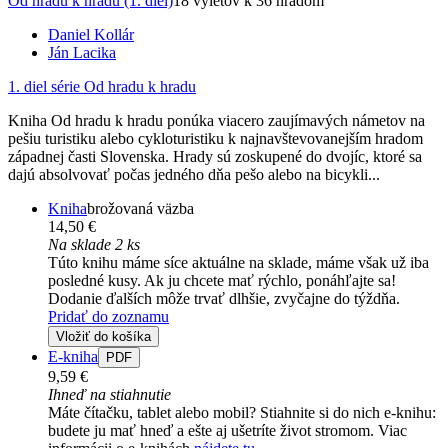
Od hradu k hradu (1. diel)
18 výletov k 36 hradom
Daniel Kollár
Ján Lacika
1. diel série
Od hradu k hradu
Kniha Od hradu k hradu ponúka viacero zaujímavých námetov na
pešiu turistiku alebo cykloturistiku k najnavštevovanejším hradom
západnej časti Slovenska. Hrady sú zoskupené do dvojíc, ktoré sa
dajú absolvovať počas jedného dňa pešo alebo na bicykli...
Kniha
brožovaná väzba
14,50 €
Na sklade 2 ks
Túto knihu máme síce aktuálne na sklade, máme však už iba
posledné kusy. Ak ju chcete mať rýchlo, ponáhľajte sa!
Dodanie ďalších môže trvať dlhšie, zvyčajne do týždňa.
Pridať do zoznamu
Vložiť do košíka
E-kniha
PDF
9,59 €
Ihneď na stiahnutie
Máte čítačku, tablet alebo mobil? Stiahnite si do nich e-knihu:
budete ju mať hneď a ešte aj ušetríte život stromom. Viac