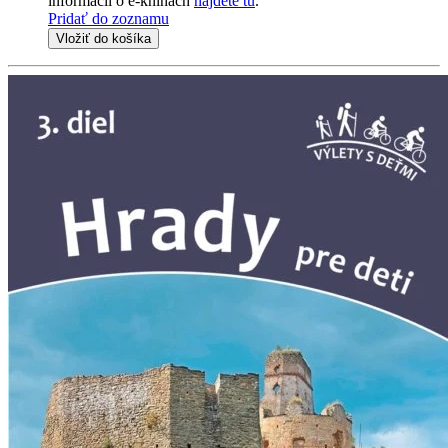
informácii o e-knihách
nájdete tu
.
Pridať do zoznamu
Vložiť do košíka