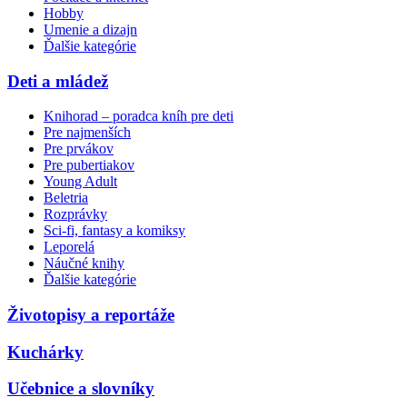
Hobby
Umenie a dizajn
Ďalšie kategórie
Deti a mládež
Knihorad – poradca kníh pre deti
Pre najmenších
Pre prvákov
Pre pubertiakov
Young Adult
Beletria
Rozprávky
Sci-fi, fantasy a komiksy
Leporelá
Náučné knihy
Ďalšie kategórie
Životopisy a reportáže
Kuchárky
Učebnice a slovníky