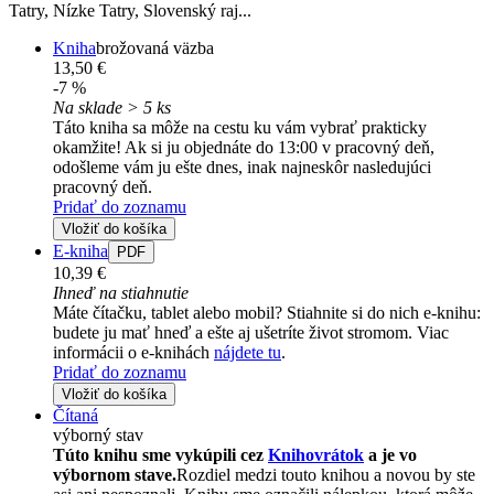
Tatry, Nízke Tatry, Slovenský raj...
Kniha
brožovaná väzba
13,50 €
-7 %
Na sklade > 5 ks
Táto kniha sa môže na cestu ku vám vybrať prakticky
okamžite! Ak si ju objednáte do 13:00 v pracovný deň,
odošleme vám ju ešte dnes, inak najneskôr nasledujúci
pracovný deň.
Pridať do zoznamu
Vložiť do košíka
E-kniha
PDF
10,39 €
Ihneď na stiahnutie
Máte čítačku, tablet alebo mobil? Stiahnite si do nich e-knihu:
budete ju mať hneď a ešte aj ušetríte život stromom. Viac
informácii o e-knihách
nájdete tu
.
Pridať do zoznamu
Vložiť do košíka
Čítaná
výborný stav
Túto knihu sme vykúpili cez
Knihovrátok
a je vo
výbornom stave.
Rozdiel medzi touto knihou a novou by ste