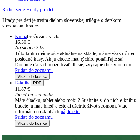
3. diel série
Hrady pre deti
Hrady pre deti je tretím dielom slovenskej trilógie o detskom
spoznávaní hradov...
Kniha
brožovaná väzba
16,30 €
Na sklade 2 ks
Túto knihu máme síce aktuálne na sklade, máme však už iba
posledné kusy. Ak ju chcete mať rýchlo, ponáhľajte sa!
Dodanie ďalších môže trvať dlhšie, zvyčajne do štyroch dní.
Pridať do zoznamu
Vložiť do košíka
E-kniha
PDF
11,87 €
Ihneď na stiahnutie
Máte čítačku, tablet alebo mobil? Stiahnite si do nich e-knihu:
budete ju mať hneď a ešte aj ušetríte život stromom. Viac
informácii o e-knihách
nájdete tu
.
Pridať do zoznamu
Vložiť do košíka