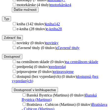
motorkárske (4 tituly)
motorkárske
4
Ďalšie možnosti
Typ
kniha (142 titulov)
kniha
142
e-kniha (28 titulov)
e-kniha
28
Zobraziť iba
novinky (0 titulov)
novinky
zľavnené tituly (0 titulov)
zľavnené tituly
Dostupnosť
na centrálnom sklade (0 titulov)
na centrálnom sklade
predpredaj (0 titulov)
predpredaj
pripravujeme (0 titulov)
pripravujeme
dostupná (bez vypredaných) (0 titulov)
dostupná (bez
vypredaných)
Dostupnosť v kníhkupectve
Banská Bystrica (Martinus) (0 titulov)
Banská
Bystrica (Martinus)
Bratislava - Cubicon (Martinus) (0 titulov)
Bratislava
- Cubicon (Martinus)