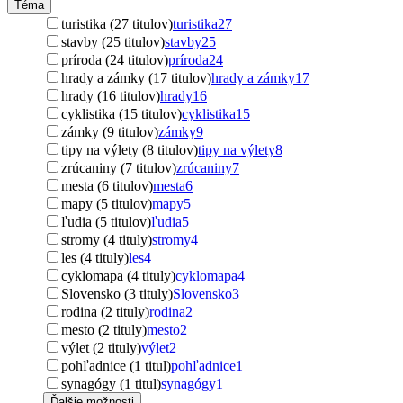
Téma
turistika (27 titulov)
turistika
27
stavby (25 titulov)
stavby
25
príroda (24 titulov)
príroda
24
hrady a zámky (17 titulov)
hrady a zámky
17
hrady (16 titulov)
hrady
16
cyklistika (15 titulov)
cyklistika
15
zámky (9 titulov)
zámky
9
tipy na výlety (8 titulov)
tipy na výlety
8
zrúcaniny (7 titulov)
zrúcaniny
7
mesta (6 titulov)
mesta
6
mapy (5 titulov)
mapy
5
ľudia (5 titulov)
ľudia
5
stromy (4 tituly)
stromy
4
les (4 tituly)
les
4
cyklomapa (4 tituly)
cyklomapa
4
Slovensko (3 tituly)
Slovensko
3
rodina (2 tituly)
rodina
2
mesto (2 tituly)
mesto
2
výlet (2 tituly)
výlet
2
pohľadnice (1 titul)
pohľadnice
1
synagógy (1 titul)
synagógy
1
Ďalšie možnosti