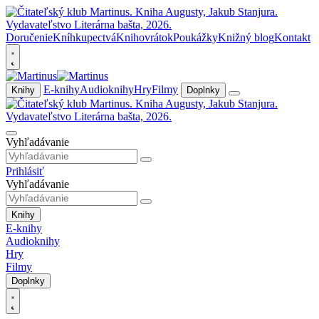
Doručenie
Kníhkupectvá
Knihovrátok
Poukážky
Knižný blog
Kontakt
E-knihy
Audioknihy
Hry
Filmy
Knihy
Doplnky
Vyhľadávanie
Prihlásiť
Vyhľadávanie
Knihy
E-knihy
Audioknihy
Hry
Filmy
Doplnky