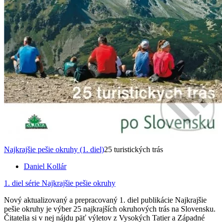
Najkrajšie pešie okruhy (1. diel)
25 turistických trás
Daniel Kollár
1. diel série
Najkrajšie pešie okruhy
Nový aktualizovaný a prepracovaný 1. diel publikácie Najkrajšie
pešie okruhy je výber 25 najkrajších okruhových trás na Slovensku.
Čitatelia si v nej nájdu päť výletov z Vysokých Tatier a Západné