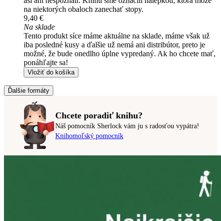
asi ani nespoznali. Knihu sme označili nálepkou, ktorá môže
na niektorých obaloch zanechať stopy.
9,40 €
Na sklade
Tento produkt síce máme aktuálne na sklade, máme však už
iba posledné kusy a ďalšie už nemá ani distribútor, preto je
možné, že bude onedlho úplne vypredaný. Ak ho chcete mať,
ponáhľajte sa!
Vložiť do košíka
Ďalšie formáty
Chcete poradiť knihu?
Náš pomocník Sherlock vám ju s radosťou vypátra!
Knihomoľský pomocník