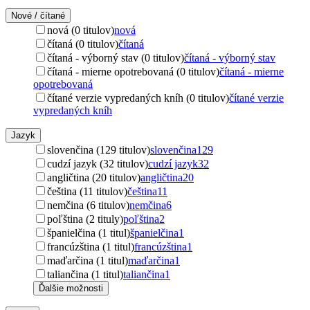
Nové / čítané
nová (0 titulov)
nová
čítaná (0 titulov)
čítaná
čítaná - výborný stav (0 titulov)
čítaná - výborný stav
čítaná - mierne opotrebovaná (0 titulov)
čítaná - mierne
opotrebovaná
čítané verzie vypredaných kníh (0 titulov)
čítané verzie
vypredaných kníh
Jazyk
slovenčina (129 titulov)
slovenčina
129
cudzí jazyk (32 titulov)
cudzí jazyk
32
angličtina (20 titulov)
angličtina
20
čeština (11 titulov)
čeština
11
nemčina (6 titulov)
nemčina
6
poľština (2 tituly)
poľština
2
španielčina (1 titul)
španielčina
1
francúzština (1 titul)
francúzština
1
maďarčina (1 titul)
maďarčina
1
taliančina (1 titul)
taliančina
1
Ďalšie možnosti