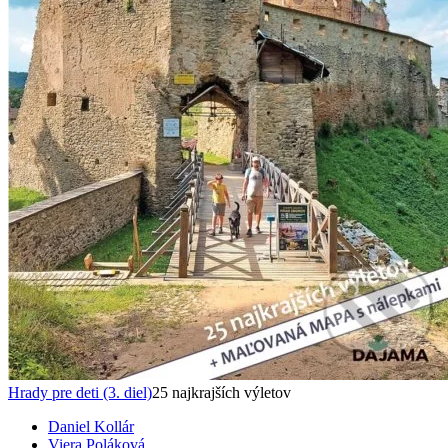
Hrady pre deti (3. diel)
25 najkrajších výletov
Daniel Kollár
Viera Poláková