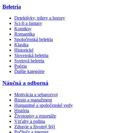
Beletria
Detektívky, trilery a horory
Sci-fi a fantasy
Komiksy
Romantika
Spoločenská beletria
Klasika
Historické
Slovenská beletria
Svetová beletria
Poézia
Ďalšie kategórie
Náučná a odborná
Motivácia a sebarozvoj
Biznis a manažment
Humanitné a spoločenské vedy
História
Životopisy a reportáže
Vzťahy a rodina
Zdravie a životný štýl
Počítače a internet