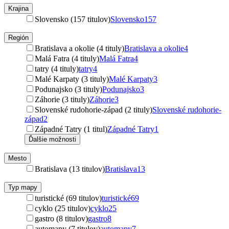
Krajina
Slovensko (157 titulov)
Slovensko
157
Región
Bratislava a okolie (4 tituly)
Bratislava a okolie
4
Malá Fatra (4 tituly)
Malá Fatra
4
tatry (4 tituly)
tatry
4
Malé Karpaty (3 tituly)
Malé Karpaty
3
Podunajsko (3 tituly)
Podunajsko
3
Záhorie (3 tituly)
Záhorie
3
Slovenské rudohorie-západ (2 tituly)
Slovenské rudohorie-
západ
2
Západné Tatry (1 titul)
Západné Tatry
1
Ďalšie možnosti
Mesto
Bratislava (13 titulov)
Bratislava
13
Typ mapy
turistické (69 titulov)
turistické
69
cyklo (25 titulov)
cyklo
25
gastro (8 titulov)
gastro
8
automapy (7 titulov)
automapy
7