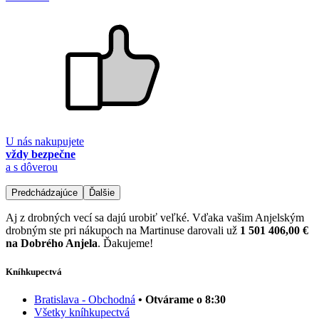
U nás nakupujete
vždy bezpečne
a s dôverou
Predchádzajúce
Ďalšie
Aj z drobných vecí sa dajú urobiť veľké. Vďaka vašim Anjelským
drobným ste pri nákupoch na Martinuse darovali už
1 501 406,00 €
na Dobrého Anjela
. Ďakujeme!
Kníhkupectvá
Bratislava - Obchodná
• Otvárame o 8:30
Všetky kníhkupectvá