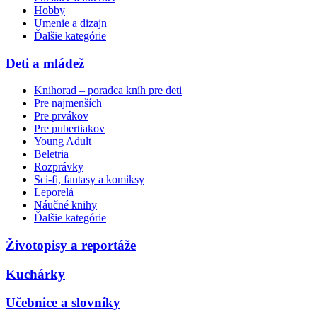
Hobby
Umenie a dizajn
Ďalšie kategórie
Deti a mládež
Knihorad – poradca kníh pre deti
Pre najmenších
Pre prvákov
Pre pubertiakov
Young Adult
Beletria
Rozprávky
Sci-fi, fantasy a komiksy
Leporelá
Náučné knihy
Ďalšie kategórie
Životopisy a reportáže
Kuchárky
Učebnice a slovníky