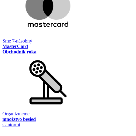
Sme 7-násobný
MasterCard
Obchodník roka
Organizujeme
množstvo besied
s autormi