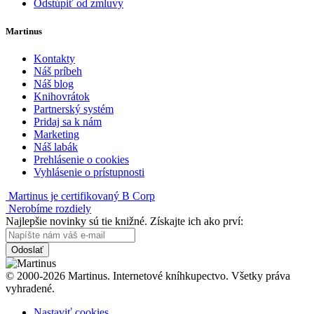
Odstúpiť od zmluvy
Martinus
Kontakty
Náš príbeh
Náš blog
Knihovrátok
Partnerský systém
Pridaj sa k nám
Marketing
Náš labák
Prehlásenie o cookies
Vyhlásenie o prístupnosti
Martinus je certifikovaný B Corp
Nerobíme rozdiely
Najlepšie novinky sú tie knižné. Získajte ich ako prví:
Odoslať
© 2000-2026 Martinus. Internetové kníhkupectvo. Všetky práva
vyhradené.
Nastaviť cookies