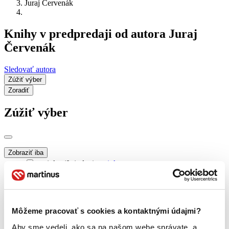
Juraj Červenák
Knihy v predpredaji od autora Juraj
Červenák
Sledovať autora
Zúžiť výber
Zoradiť
Zúžiť výber
Zobraziť iba
novinky (0 titulov)
novinky
zľavnené tituly (0 titulov)
zľavnené tituly
Dostupnosť
na centrálnom sklade (0 titulov)
na centrálnom sklade
Môžeme pracovať s cookies a kontaktnými údajmi?
predpredaj (0 titulov)
predpredaj
pripravujeme (0 titulov)
pripravujeme
Aby sme vedeli, ako sa na našom webe správate, a