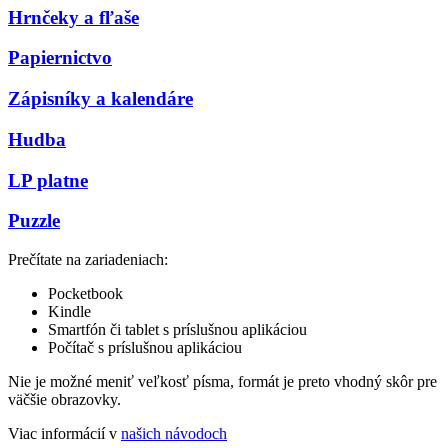
Hrnčeky a fľaše
Papiernictvo
Zápisníky a kalendáre
Hudba
LP platne
Puzzle
Prečítate na zariadeniach:
Pocketbook
Kindle
Smartfón či tablet s príslušnou aplikáciou
Počítač s príslušnou aplikáciou
Nie je možné meniť veľkosť písma, formát je preto vhodný skôr pre
väčšie obrazovky.
Viac informácií v
našich návodoch