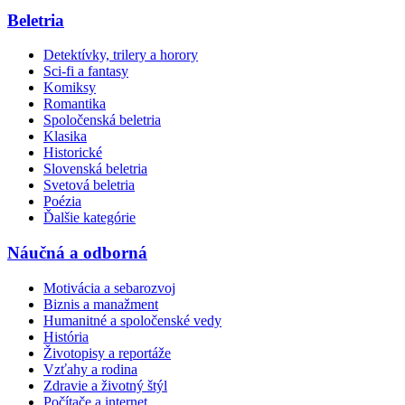
Beletria
Detektívky, trilery a horory
Sci-fi a fantasy
Komiksy
Romantika
Spoločenská beletria
Klasika
Historické
Slovenská beletria
Svetová beletria
Poézia
Ďalšie kategórie
Náučná a odborná
Motivácia a sebarozvoj
Biznis a manažment
Humanitné a spoločenské vedy
História
Životopisy a reportáže
Vzťahy a rodina
Zdravie a životný štýl
Počítače a internet