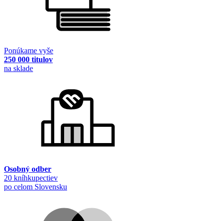
Ponúkame vyše
250 000 titulov
na sklade
Osobný odber
20 kníhkupectiev
po celom Slovensku