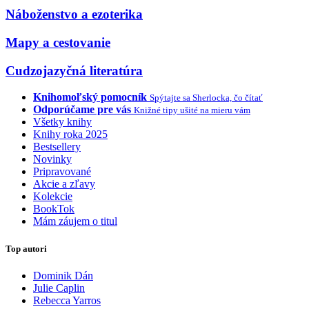
Náboženstvo a ezoterika
Mapy a cestovanie
Cudzojazyčná literatúra
Knihomoľský pomocník
Spýtajte sa Sherlocka, čo čítať
Odporúčame pre vás
Knižné tipy ušité na mieru vám
Všetky knihy
Knihy roka 2025
Bestsellery
Novinky
Pripravované
Akcie a zľavy
Kolekcie
BookTok
Mám záujem o titul
Top autori
Dominik Dán
Julie Caplin
Rebecca Yarros