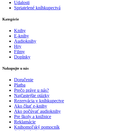
Udalosti
Spriatelené kníhkupectvá
Kategórie
Knihy
E-knihy
Audioknihy
Hry
Filmy
Doplnky
Nakupujte u nás
Doručenie
Platba
Prečo práve u nás?
Najčastejšie otázky
Rezervácia v kníhkupectve
Ako čítať e-knihy
Ako počúvať audioknihy
Pre školy a knižnice
Reklamácie
Knihomoľský pomocník