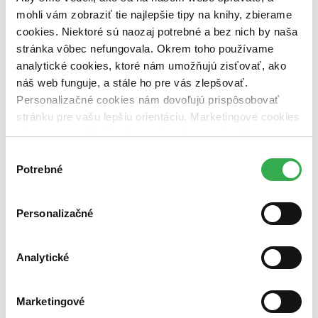
dostupná (bez vypredaných) (0 titulov)
dostupná (bez
mohli vám zobraziť tie najlepšie tipy na knihy, zbierame
vypredaných)
cookies. Niektoré sú naozaj potrebné a bez nich by naša
Nové / čítané
stránka vôbec nefungovala. Okrem toho používame
nová (0 titulov)
nová
analytické cookies, ktoré nám umožňujú zisťovať, ako
čítaná (0 titulov)
čítaná
náš web funguje, a stále ho pre vás zlepšovať.
čítaná - výborný stav (0 titulov)
čítaná - výborný stav
Personalizačné cookies nám dovoľujú prispôsobovať
čítaná - mierne opotrebovaná (0 titulov)
čítaná - mierne
opotrebovaná
stránku pre vašu lepšiu orientáciu. Marketingové cookies
čítané verzie vypredaných kníh (0 titulov)
čítané verzie
nám zas umožňujú zobrazenie relevantnej reklamy.
vypredaných kníh
Niektoré údaje zdieľame aj s tretími stranami. Veľmi by
Výber
nám pomohlo, keby sme mohli používať všetky tieto
Zúžiť výber
Potrebné
súhlasu
cookies. Ďakujeme!
Zoradiť
Personalizačné
Analytické
Bestsellery
Top hodnotené
Novinky
Marketingové
Najdrahšie
Najlacnejšie