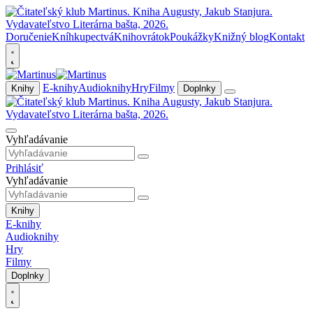
Doručenie
Kníhkupectvá
Knihovrátok
Poukážky
Knižný blog
Kontakt
E-knihy
Audioknihy
Hry
Filmy
Knihy
Doplnky
Vyhľadávanie
Prihlásiť
Vyhľadávanie
Knihy
E-knihy
Audioknihy
Hry
Filmy
Doplnky