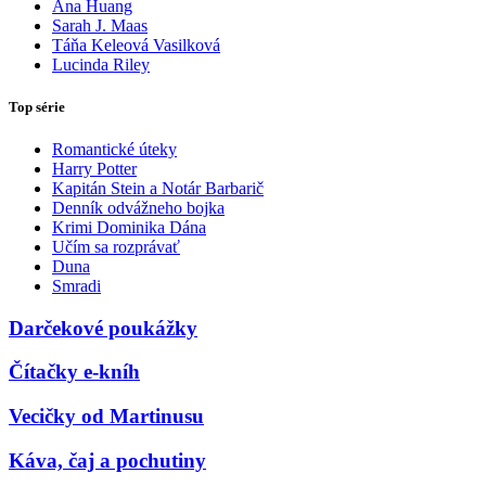
Ana Huang
Sarah J. Maas
Táňa Keleová Vasilková
Lucinda Riley
Top série
Romantické úteky
Harry Potter
Kapitán Stein a Notár Barbarič
Denník odvážneho bojka
Krimi Dominika Dána
Učím sa rozprávať
Duna
Smradi
Darčekové poukážky
Čítačky e-kníh
Vecičky od Martinusu
Káva, čaj a pochutiny