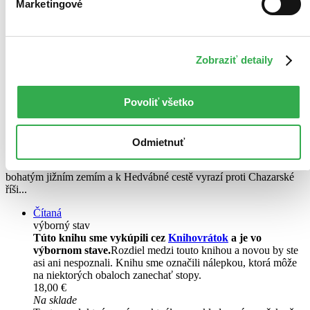
Marketingové
Zobraziť detaily
Bílá věž
CZ
Povoliť všetko
Juraj Červenák
3. diel série
Bohatýr
Odmietnuť
Kníže Svjatoslav v dychtivé touze posunout hranice kyjevského
velkoknížectví a otevřít národům na severu přístupové cesty k
bohatým jižním zemím a k Hedvábné cestě vyrazí proti Chazarské
říši...
Čítaná
výborný stav
Túto knihu sme vykúpili cez
Knihovrátok
a je vo
výbornom stave.
Rozdiel medzi touto knihou a novou by ste
asi ani nespoznali. Knihu sme označili nálepkou, ktorá môže
na niektorých obaloch zanechať stopy.
18,00 €
Na sklade