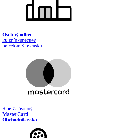
Osobný odber
20 kníhkupectiev
po celom Slovensku
Sme 7-násobný
MasterCard
Obchodník roka