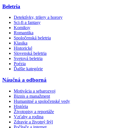
Beletria
Detektívky, trilery a horory
Sci-fi a fantasy
Komiksy
Romantika
Spoločenská beletria
Klasika
Historické
Slovenská beletria
Svetová beletria
Poézia
Ďalšie kategórie
Náučná a odborná
Motivácia a sebarozvoj
Biznis a manažment
Humanitné a spoločenské vedy
História
Životopisy a reportáže
Vzťahy a rodina
Zdravie a životný štýl
Počítače a internet