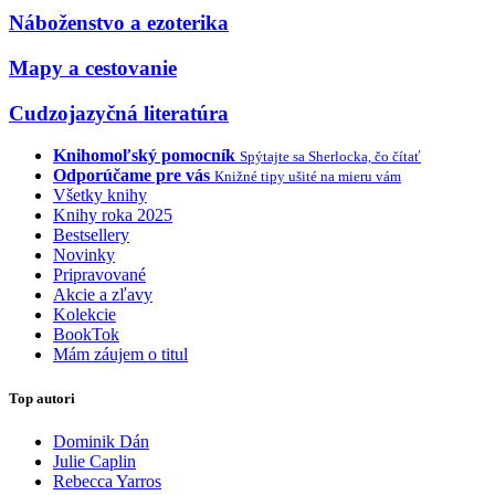
Náboženstvo a ezoterika
Mapy a cestovanie
Cudzojazyčná literatúra
Knihomoľský pomocník
Spýtajte sa Sherlocka, čo čítať
Odporúčame pre vás
Knižné tipy ušité na mieru vám
Všetky knihy
Knihy roka 2025
Bestsellery
Novinky
Pripravované
Akcie a zľavy
Kolekcie
BookTok
Mám záujem o titul
Top autori
Dominik Dán
Julie Caplin
Rebecca Yarros