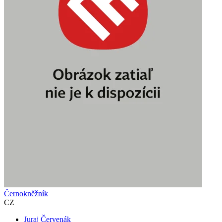
Černokněžník
CZ
Juraj Červenák