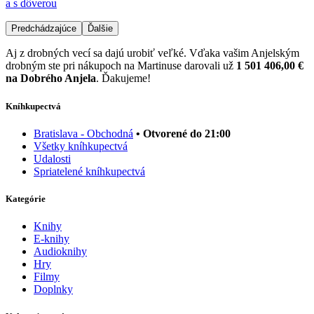
a s dôverou
Predchádzajúce
Ďalšie
Aj z drobných vecí sa dajú urobiť veľké. Vďaka vašim Anjelským
drobným ste pri nákupoch na Martinuse darovali už
1 501 406,00 €
na Dobrého Anjela
. Ďakujeme!
Kníhkupectvá
Bratislava - Obchodná
• Otvorené do 21:00
Všetky kníhkupectvá
Udalosti
Spriatelené kníhkupectvá
Kategórie
Knihy
E-knihy
Audioknihy
Hry
Filmy
Doplnky