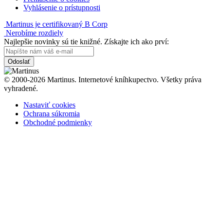
Vyhlásenie o prístupnosti
Martinus je certifikovaný B Corp
Nerobíme rozdiely
Najlepšie novinky sú tie knižné. Získajte ich ako prví:
Odoslať
© 2000-2026 Martinus. Internetové kníhkupectvo. Všetky práva
vyhradené.
Nastaviť cookies
Ochrana súkromia
Obchodné podmienky