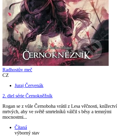
Radhostův meč
CZ
Juraj Červenák
2. diel série
Černokněžník
Rogan se z vůle Černoboha vrátil z Lesa věčnosti, knížectví
mrtvých, aby ve světě smrtelníků válčil s běsy a temnými
mocnostmi...
Čítaná
výborný stav