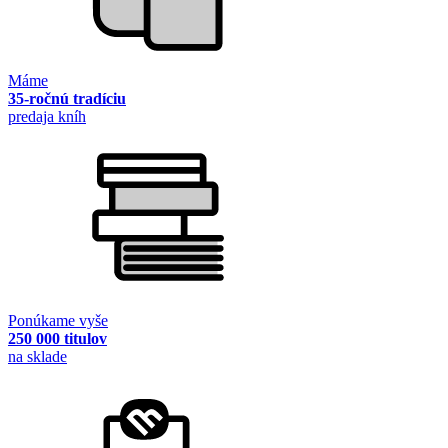
Máme
35-ročnú tradíciu
predaja kníh
Ponúkame vyše
250 000 titulov
na sklade