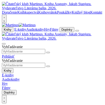
Doručenie
Kníhkupectvá
Knihovrátok
Poukážky
Knižný blog
Kontakt
E-knihy
Audioknihy
Hry
Filmy
Knihy
Doplnky
Vyhľadávanie
Prihlásiť
Vyhľadávanie
Knihy
E-knihy
Audioknihy
Hry
Filmy
Doplnky