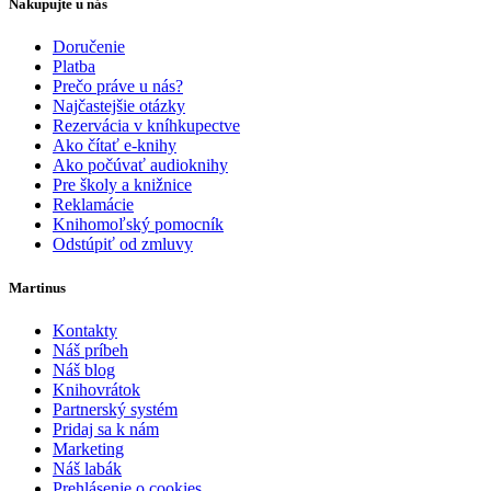
Nakupujte u nás
Doručenie
Platba
Prečo práve u nás?
Najčastejšie otázky
Rezervácia v kníhkupectve
Ako čítať e-knihy
Ako počúvať audioknihy
Pre školy a knižnice
Reklamácie
Knihomoľský pomocník
Odstúpiť od zmluvy
Martinus
Kontakty
Náš príbeh
Náš blog
Knihovrátok
Partnerský systém
Pridaj sa k nám
Marketing
Náš labák
Prehlásenie o cookies