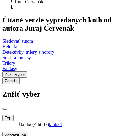
Juraj Červenák
Čítané verzie vypredaných kníh od
autora Juraj Červenák
Sledovať autora
Beletria
Detektívky, trilery a horory
Sci-fi a fantasy
Trilery
Fantasy
Zúžiť výber
Zoradiť
Zúžiť výber
Typ
kniha (4 tituly)
kniha
4
Zobraziť iba