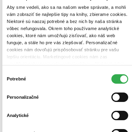
Aby sme vedeli, ako sa na našom webe správate, a mohli
vám zobraziť tie najlepšie tipy na knihy, zbierame cookies.
Niektoré sú naozaj potrebné a bez nich by naša stránka
vôbec nefungovala. Okrem toho používame analytické
cookies, ktoré nám umožňujú zisťovať, ako náš web
funguje, a stále ho pre vás zlepšovať. Personalizačné
cookies nám dovoľujú prispôsobovať stránku pre vašu
lepšiu orientáciu. Marketingové cookies nám zas
umožňujú zobrazenie relevantnej reklamy. Niektoré údaje
zdieľame aj s tretími stranami. Veľmi by nám pomohlo,
Výber
keby sme mohli používať všetky tieto cookies. Ďakujeme!
Potrebné
súhlasu
Personalizačné
Analytické