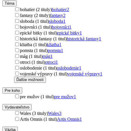
Téma
bohatier (2 tituly)
bohatier
2
fantasy (2 tituly)
fantasy
2
sloboda (1 titul)
sloboda
1
bojovníci (1 titul)
bojovníci
1
epické bitky (1 titul)
epické bitky
1
historická fantasy (1 titul)
historická fantasy
1
kliatba (1 titul)
kliatba
1
pomsta (1 titul)
pomsta
1
mág (1 titul)
mág
1
otroci (1 titul)
otroci
1
oslobodenie (1 titul)
oslobodenie
1
vojenské výpravy (1 titul)
vojenské výpravy
1
Ďalšie možnosti
Pre koho
pre mužov (1 titul)
pre mužov
1
Vydavateľstvo
Wales (3 tituly)
Wales
3
Artis Omnis (1 titul)
Artis Omnis
1
Väzba