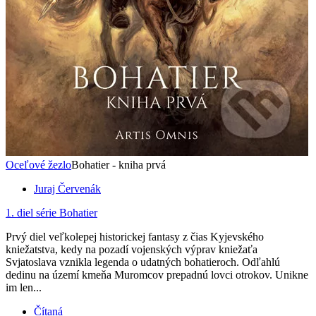
Oceľové žezlo
Bohatier - kniha prvá
Juraj Červenák
1. diel série
Bohatier
Prvý diel veľkolepej historickej fantasy z čias Kyjevského
kniežatstva, kedy na pozadí vojenských výprav kniežaťa
Svjatoslava vznikla legenda o udatných bohatieroch. Odľahlú
dedinu na území kmeňa Muromcov prepadnú lovci otrokov. Unikne
im len...
Čítaná