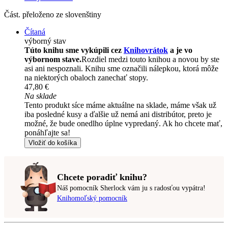
Část. přeloženo ze slovenštiny
Čítaná
výborný stav
Túto knihu sme vykúpili cez
Knihovrátok
a je vo
výbornom stave.
Rozdiel medzi touto knihou a novou by ste
asi ani nespoznali. Knihu sme označili nálepkou, ktorá môže
na niektorých obaloch zanechať stopy.
47,80 €
Na sklade
Tento produkt síce máme aktuálne na sklade, máme však už
iba posledné kusy a ďalšie už nemá ani distribútor, preto je
možné, že bude onedlho úplne vypredaný. Ak ho chcete mať,
ponáhľajte sa!
Vložiť do košíka
Chcete poradiť knihu?
Náš pomocník Sherlock vám ju s radosťou vypátra!
Knihomoľský pomocník