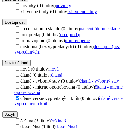
novinky (0 titulov)
novinky
zľavnené tituly (0 titulov)
zľavnené tituly
Dostupnosť
na centrálnom sklade (0 titulov)
na centrálnom sklade
predpredaj (0 titulov)
predpredaj
pripravujeme (0 titulov)
pripravujeme
dostupná (bez vypredaných) (0 titulov)
dostupná (bez
vypredaných)
Nové / čítané
nová (0 titulov)
nová
čítaná (0 titulov)
čítaná
čítaná - výborný stav (0 titulov)
čítaná - výborný stav
čítaná - mierne opotrebovaná (0 titulov)
čítaná - mierne
opotrebovaná
čítané verzie vypredaných kníh (0 titulov)
čítané verzie
vypredaných kníh
Jazyk
čeština (3 tituly)
čeština
3
slovenčina (1 titul)
slovenčina
1