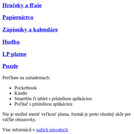
Hrnčeky a fľaše
Papiernictvo
Zápisníky a kalendáre
Hudba
LP platne
Puzzle
Prečítate na zariadeniach:
Pocketbook
Kindle
Smartfón či tablet s príslušnou aplikáciou
Počítač s príslušnou aplikáciou
Nie je možné meniť veľkosť písma, formát je preto vhodný skôr pre
väčšie obrazovky.
Viac informácií v
našich návodoch