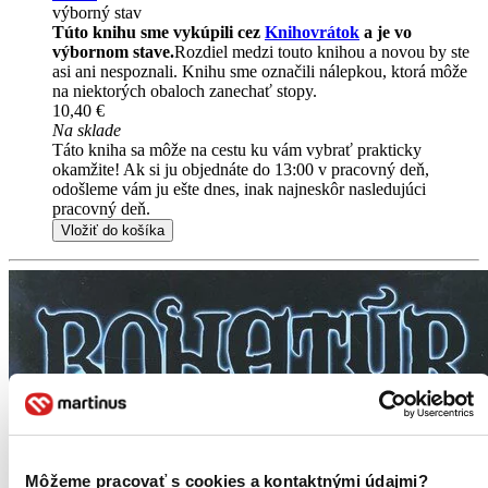
výborný stav
Túto knihu sme vykúpili cez
Knihovrátok
a je vo
výbornom stave.
Rozdiel medzi touto knihou a novou by ste
asi ani nespoznali. Knihu sme označili nálepkou, ktorá môže
na niektorých obaloch zanechať stopy.
10,40 €
Na sklade
Táto kniha sa môže na cestu ku vám vybrať prakticky
okamžite! Ak si ju objednáte do 13:00 v pracovný deň,
odošleme vám ju ešte dnes, inak najneskôr nasledujúci
pracovný deň.
Vložiť do košíka
Môžeme pracovať s cookies a kontaktnými údajmi?