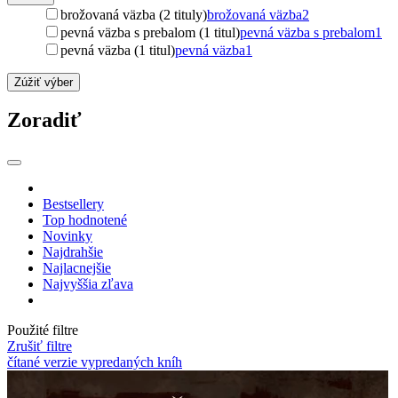
brožovaná väzba (2 tituly)
brožovaná väzba
2
pevná väzba s prebalom (1 titul)
pevná väzba s prebalom
1
pevná väzba (1 titul)
pevná väzba
1
Zúžiť výber
Zoradiť
Bestsellery
Top hodnotené
Novinky
Najdrahšie
Najlacnejšie
Najvyššia zľava
Použité filtre
Zrušiť filtre
čítané verzie vypredaných kníh