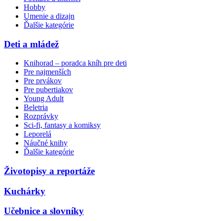
Hobby
Umenie a dizajn
Ďalšie kategórie
Deti a mládež
Knihorad – poradca kníh pre deti
Pre najmenších
Pre prvákov
Pre pubertiakov
Young Adult
Beletria
Rozprávky
Sci-fi, fantasy a komiksy
Leporelá
Náučné knihy
Ďalšie kategórie
Životopisy a reportáže
Kuchárky
Učebnice a slovníky