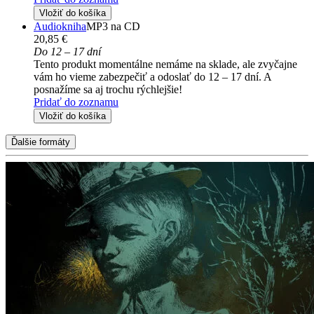
Vložiť do košíka
Audiokniha
MP3 na CD
20,85 €
Do 12 – 17 dní
Tento produkt momentálne nemáme na sklade, ale zvyčajne
vám ho vieme zabezpečiť a odoslať do 12 – 17 dní. A
posnažíme sa aj trochu rýchlejšie!
Pridať do zoznamu
Vložiť do košíka
Ďalšie formáty