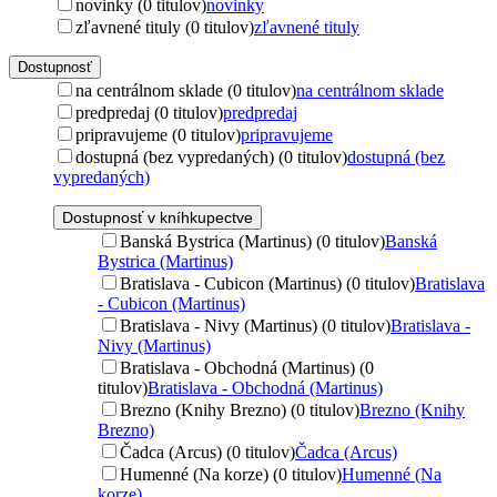
novinky (0 titulov)
novinky
zľavnené tituly (0 titulov)
zľavnené tituly
Dostupnosť
na centrálnom sklade (0 titulov)
na centrálnom sklade
predpredaj (0 titulov)
predpredaj
pripravujeme (0 titulov)
pripravujeme
dostupná (bez vypredaných) (0 titulov)
dostupná (bez
vypredaných)
Dostupnosť v kníhkupectve
Banská Bystrica (Martinus) (0 titulov)
Banská
Bystrica (Martinus)
Bratislava - Cubicon (Martinus) (0 titulov)
Bratislava
- Cubicon (Martinus)
Bratislava - Nivy (Martinus) (0 titulov)
Bratislava -
Nivy (Martinus)
Bratislava - Obchodná (Martinus) (0
titulov)
Bratislava - Obchodná (Martinus)
Brezno (Knihy Brezno) (0 titulov)
Brezno (Knihy
Brezno)
Čadca (Arcus) (0 titulov)
Čadca (Arcus)
Humenné (Na korze) (0 titulov)
Humenné (Na
korze)