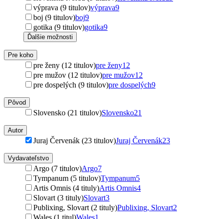
výprava (9 titulov)
výprava
9
boj (9 titulov)
boj
9
gotika (9 titulov)
gotika
9
Ďalšie možnosti
Pre koho
pre ženy (12 titulov)
pre ženy
12
pre mužov (12 titulov)
pre mužov
12
pre dospelých (9 titulov)
pre dospelých
9
Pôvod
Slovensko (21 titulov)
Slovensko
21
Autor
Juraj Červenák (23 titulov)
Juraj Červenák
23
Vydavateľstvo
Argo (7 titulov)
Argo
7
Tympanum (5 titulov)
Tympanum
5
Artis Omnis (4 tituly)
Artis Omnis
4
Slovart (3 tituly)
Slovart
3
Publixing, Slovart (2 tituly)
Publixing, Slovart
2
Wales (1 titul)
Wales
1