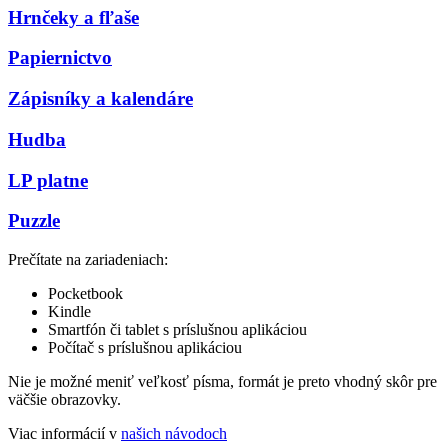
Hrnčeky a fľaše
Papiernictvo
Zápisníky a kalendáre
Hudba
LP platne
Puzzle
Prečítate na zariadeniach:
Pocketbook
Kindle
Smartfón či tablet s príslušnou aplikáciou
Počítač s príslušnou aplikáciou
Nie je možné meniť veľkosť písma, formát je preto vhodný skôr pre
väčšie obrazovky.
Viac informácií v
našich návodoch