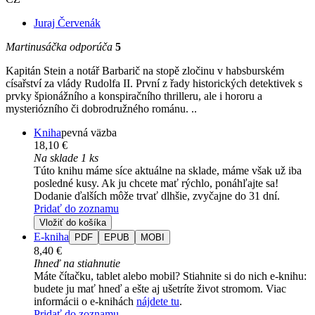
Juraj Červenák
Martinusáčka odporúča
5
Kapitán Stein a notář Barbarič na stopě zločinu v habsburském
císařství za vlády Rudolfa II. První z řady historických detektivek s
prvky špionážního a konspiračního thrilleru, ale i hororu a
mysteriózního či dobrodružného románu. ..
Kniha
pevná väzba
18,10 €
Na sklade 1 ks
Túto knihu máme síce aktuálne na sklade, máme však už iba
posledné kusy. Ak ju chcete mať rýchlo, ponáhľajte sa!
Dodanie ďalších môže trvať dlhšie, zvyčajne do 31 dní.
Pridať do zoznamu
Vložiť do košíka
E-kniha
PDF
EPUB
MOBI
8,40 €
Ihneď na stiahnutie
Máte čítačku, tablet alebo mobil? Stiahnite si do nich e-knihu:
budete ju mať hneď a ešte aj ušetríte život stromom. Viac
informácii o e-knihách
nájdete tu
.
Pridať do zoznamu