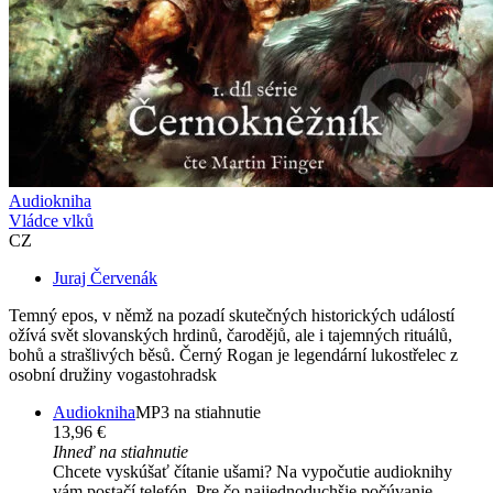
Audiokniha
Vládce vlků
CZ
Juraj Červenák
Temný epos, v němž na pozadí skutečných historických událostí
ožívá svět slovanských hrdinů, čarodějů, ale i tajemných rituálů,
bohů a strašlivých běsů. Černý Rogan je legendární lukostřelec z
osobní družiny vogastohradsk
Audiokniha
MP3 na stiahnutie
13,96 €
Ihneď na stiahnutie
Chcete vyskúšať čítanie ušami? Na vypočutie audioknihy
vám postačí telefón. Pre čo najjednoduchšie počúvanie