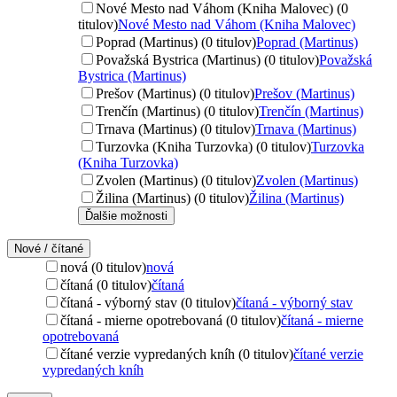
Nové Mesto nad Váhom (Kniha Malovec) (0
titulov)
Nové Mesto nad Váhom (Kniha Malovec)
Poprad (Martinus) (0 titulov)
Poprad (Martinus)
Považská Bystrica (Martinus) (0 titulov)
Považská
Bystrica (Martinus)
Prešov (Martinus) (0 titulov)
Prešov (Martinus)
Trenčín (Martinus) (0 titulov)
Trenčín (Martinus)
Trnava (Martinus) (0 titulov)
Trnava (Martinus)
Turzovka (Kniha Turzovka) (0 titulov)
Turzovka
(Kniha Turzovka)
Zvolen (Martinus) (0 titulov)
Zvolen (Martinus)
Žilina (Martinus) (0 titulov)
Žilina (Martinus)
Ďalšie možnosti
Nové / čítané
nová (0 titulov)
nová
čítaná (0 titulov)
čítaná
čítaná - výborný stav (0 titulov)
čítaná - výborný stav
čítaná - mierne opotrebovaná (0 titulov)
čítaná - mierne
opotrebovaná
čítané verzie vypredaných kníh (0 titulov)
čítané verzie
vypredaných kníh