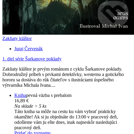
Zakliaty kláštor
Juraj Červenák
1. diel série
Šarkanove poklady
Zakliaty kláštor je prvým románom z cyklu Šarkanove poklady.
Dobrodružný príbeh s prvkami detektívky, westernu a gotického
hororu sa dostáva do rúk čitateľov s ilustráciami úspešného
výtvarníka Michala Ivana....
Kniha
pevná väzba s prebalom
16,89 €
Na sklade > 5 ks
Táto kniha sa môže na cestu ku vám vybrať prakticky
okamžite! Ak si ju objednáte do 13:00 v pracovný deň,
odošleme vám ju ešte dnes, inak najneskôr nasledujúci
pracovný deň.
Pridať do zoznamu