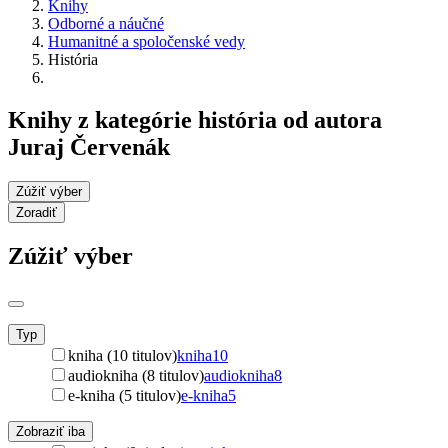
Knihy
Odborné a náučné
Humanitné a spoločenské vedy
História
Knihy z kategórie história od autora
Juraj Červenák
Zúžiť výber
Zoradiť
Zúžiť výber
Typ
kniha (10 titulov)
kniha
10
audiokniha (8 titulov)
audiokniha
8
e-kniha (5 titulov)
e-kniha
5
Zobraziť iba