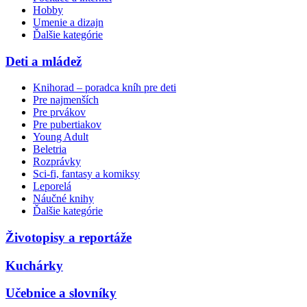
Hobby
Umenie a dizajn
Ďalšie kategórie
Deti a mládež
Knihorad – poradca kníh pre deti
Pre najmenších
Pre prvákov
Pre pubertiakov
Young Adult
Beletria
Rozprávky
Sci-fi, fantasy a komiksy
Leporelá
Náučné knihy
Ďalšie kategórie
Životopisy a reportáže
Kuchárky
Učebnice a slovníky