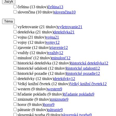
Jazyk
čeština (13 titulov)
čeština
13
slovenčina (10 titulov)
slovenčina
10
Téma
vyšetrovanie (21 titulov)
vyšetrovanie
21
detektívka (21 titulov)
detektívka
21
vojna (21 titulov)
vojna
21
vojny (12 titulov)
vojny
12
zjavenie (12 titulov)
zjavenie
12
vraždy (12 titulov)
vraždy
12
minulosť (12 titulov)
minulosť
12
historická detektívka (12 titulov)
historická detektívka
12
historické udalosti (12 titulov)
historické udalosti
12
historické pozadie (12 titulov)
historické pozadie
12
detektívky (12 titulov)
detektívky
12
Velký knižní čtvrtek (12 titulov)
Velký knižní čtvrtek
12
western (9 titulov)
western
9
hľadanie pokladu (9 titulov)
hľadanie pokladu
9
zmiznutie (9 titulov)
zmiznutie
9
horor (9 titulov)
horor
9
pátranie (9 titulov)
pátranie
9
slovenská tvorba (9 titulov)
slovenská tvorba
9