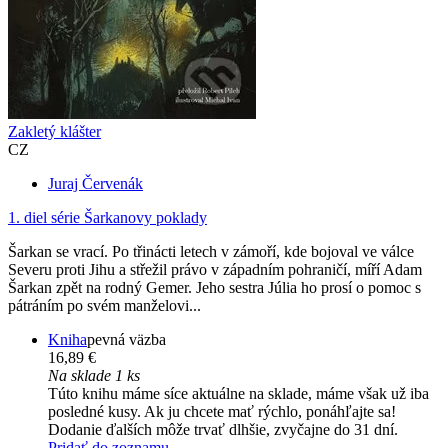
Zakletý klášter
CZ
Juraj Červenák
1. diel série
Šarkanovy poklady
Šarkan se vrací. Po třinácti letech v zámoří, kde bojoval ve válce
Severu proti Jihu a střežil právo v západním pohraničí, míří Adam
Šarkan zpět na rodný Gemer. Jeho sestra Júlia ho prosí o pomoc s
pátráním po svém manželovi...
Kniha
pevná väzba
16,89 €
Na sklade 1 ks
Túto knihu máme síce aktuálne na sklade, máme však už iba
posledné kusy. Ak ju chcete mať rýchlo, ponáhľajte sa!
Dodanie ďalších môže trvať dlhšie, zvyčajne do 31 dní.
Pridať do zoznamu