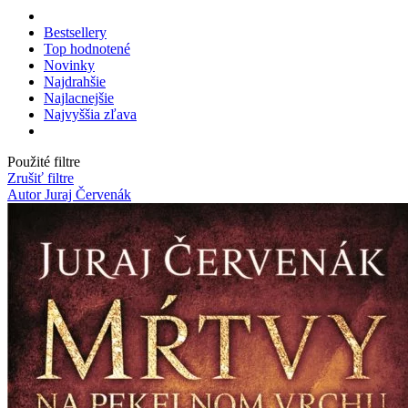
Bestsellery
Top hodnotené
Novinky
Najdrahšie
Najlacnejšie
Najvyššia zľava
Použité filtre
Zrušiť filtre
Autor Juraj Červenák