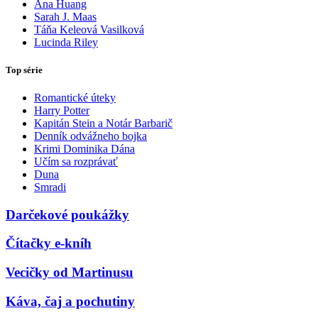
Ana Huang
Sarah J. Maas
Táňa Keleová Vasilková
Lucinda Riley
Top série
Romantické úteky
Harry Potter
Kapitán Stein a Notár Barbarič
Denník odvážneho bojka
Krimi Dominika Dána
Učím sa rozprávať
Duna
Smradi
Darčekové poukážky
Čítačky e-kníh
Vecičky od Martinusu
Káva, čaj a pochutiny