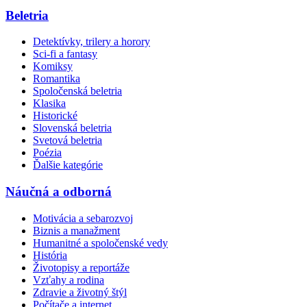
Beletria
Detektívky, trilery a horory
Sci-fi a fantasy
Komiksy
Romantika
Spoločenská beletria
Klasika
Historické
Slovenská beletria
Svetová beletria
Poézia
Ďalšie kategórie
Náučná a odborná
Motivácia a sebarozvoj
Biznis a manažment
Humanitné a spoločenské vedy
História
Životopisy a reportáže
Vzťahy a rodina
Zdravie a životný štýl
Počítače a internet