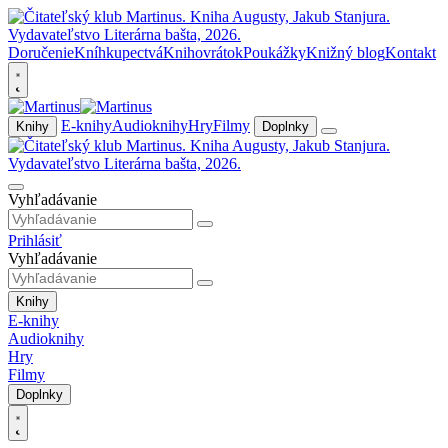
Doručenie
Kníhkupectvá
Knihovrátok
Poukážky
Knižný blog
Kontakt
E-knihy
Audioknihy
Hry
Filmy
Knihy
Doplnky
Vyhľadávanie
Prihlásiť
Vyhľadávanie
Knihy
E-knihy
Audioknihy
Hry
Filmy
Doplnky