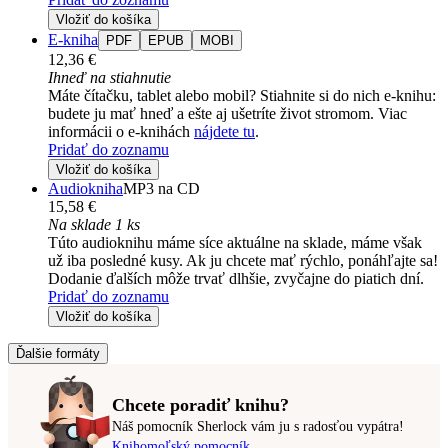
Vložiť do košíka
E-kniha
PDF
EPUB
MOBI
12,36 €
Ihneď na stiahnutie
Máte čítačku, tablet alebo mobil? Stiahnite si do nich e-knihu:
budete ju mať hneď a ešte aj ušetríte život stromom. Viac
informácii o e-knihách
nájdete tu
.
Pridať do zoznamu
Vložiť do košíka
Audiokniha
MP3 na CD
15,58 €
Na sklade 1 ks
Túto audioknihu máme síce aktuálne na sklade, máme však
už iba posledné kusy. Ak ju chcete mať rýchlo, ponáhľajte sa!
Dodanie ďalších môže trvať dlhšie, zvyčajne do piatich dní.
Pridať do zoznamu
Vložiť do košíka
Ďalšie formáty
Chcete poradiť knihu?
Náš pomocník Sherlock vám ju s radosťou vypátra!
Knihomoľský pomocník