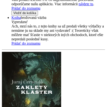
odporúčame našu aplikáciu. Viac informácii
nájdete tu
.
Pridať do zoznamu
Vložiť do košíka
Kniha
brožovaná väzba
Vypredané
Ach, mrzí nás to, z tejto knihy sa už predali všetky výtlačky a
nemáme ju na sklade my ani vydavateľ :( Teoreticky však
môžete mať šťastie v niektorých iných obchodoch, ktoré ešte
nepredali posledné kusy.
Pridať do zoznamu