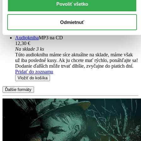
Ihneď na stiahnutie
Povoliť všetko
Máte čítačku, tablet alebo mobil? Stiahnite si do nich e-knihu:
budete ju mať hneď a ešte aj ušetríte život stromom. Viac
informácii o e-knihách
nájdete tu
.
Odmietnuť
Pridať do zoznamu
Vložiť do košíka
Audiokniha
MP3 na CD
12,30 €
Na sklade 3 ks
Túto audioknihu máme síce aktuálne na sklade, máme však
už iba posledné kusy. Ak ju chcete mať rýchlo, ponáhľajte sa!
Dodanie ďalších môže trvať dlhšie, zvyčajne do piatich dní.
Pridať do zoznamu
Vložiť do košíka
Ďalšie formáty