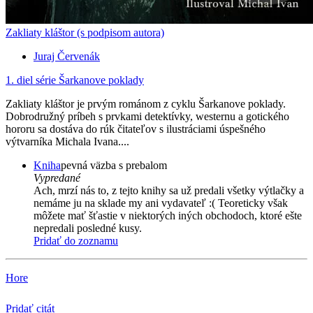
Zakliaty kláštor (s podpisom autora)
Juraj Červenák
1. diel série
Šarkanove poklady
Zakliaty kláštor je prvým románom z cyklu Šarkanove poklady.
Dobrodružný príbeh s prvkami detektívky, westernu a gotického
hororu sa dostáva do rúk čitateľov s ilustráciami úspešného
výtvarníka Michala Ivana....
Kniha
pevná väzba s prebalom
Vypredané
Ach, mrzí nás to, z tejto knihy sa už predali všetky výtlačky a
nemáme ju na sklade my ani vydavateľ :( Teoreticky však
môžete mať šťastie v niektorých iných obchodoch, ktoré ešte
nepredali posledné kusy.
Pridať do zoznamu
Hore
Pridať citát