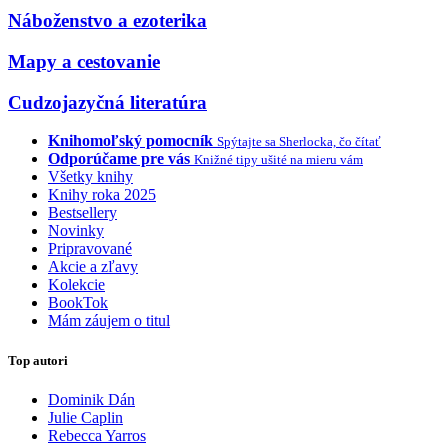
Náboženstvo a ezoterika
Mapy a cestovanie
Cudzojazyčná literatúra
Knihomoľský pomocník
Spýtajte sa Sherlocka, čo čítať
Odporúčame pre vás
Knižné tipy ušité na mieru vám
Všetky knihy
Knihy roka 2025
Bestsellery
Novinky
Pripravované
Akcie a zľavy
Kolekcie
BookTok
Mám záujem o titul
Top autori
Dominik Dán
Julie Caplin
Rebecca Yarros