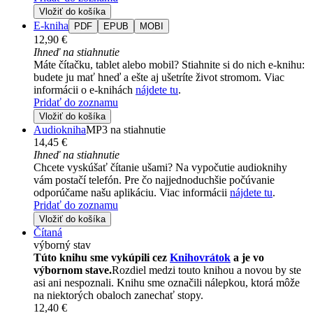
Vložiť do košíka
E-kniha
PDF
EPUB
MOBI
12,90 €
Ihneď na stiahnutie
Máte čítačku, tablet alebo mobil? Stiahnite si do nich e-knihu:
budete ju mať hneď a ešte aj ušetríte život stromom. Viac
informácii o e-knihách
nájdete tu
.
Pridať do zoznamu
Vložiť do košíka
Audiokniha
MP3 na stiahnutie
14,45 €
Ihneď na stiahnutie
Chcete vyskúšať čítanie ušami? Na vypočutie audioknihy
vám postačí telefón. Pre čo najjednoduchšie počúvanie
odporúčame našu aplikáciu. Viac informácii
nájdete tu
.
Pridať do zoznamu
Vložiť do košíka
Čítaná
výborný stav
Túto knihu sme vykúpili cez
Knihovrátok
a je vo
výbornom stave.
Rozdiel medzi touto knihou a novou by ste
asi ani nespoznali. Knihu sme označili nálepkou, ktorá môže
na niektorých obaloch zanechať stopy.
12,40 €