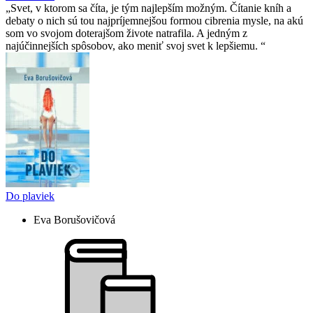
Svet, v ktorom sa číta, je tým najlepším možným. Čítanie kníh a
debaty o nich sú tou najpríjemnejšou formou cibrenia mysle, na akú
som vo svojom doterajšom živote natrafila. A jedným z
najúčinnejších spôsobov, ako meniť svoj svet k lepšiemu.
Do plaviek
Eva Borušovičová