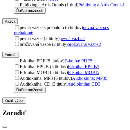
Publixing a Artis Omnis (1 titul)
Publixing a Artis Omnis
1
Ďalšie možnosti
Väzba
pevná väzba s prebalom (6 titulov)
pevná väzba s
prebalom
6
pevná väzba (2 tituly)
pevná väzba
2
brožovaná väzba (2 tituly)
brožovaná väzba
2
Formát
E-kniha: PDF (5 titulov)
E-kniha: PDF
5
E-kniha: EPUB (5 titulov)
E-kniha: EPUB
5
E-kniha: MOBI (5 titulov)
E-kniha: MOBI
5
Audiokniha: MP3 (5 titulov)
Audiokniha: MP3
5
Audiokniha: CD (3 tituly)
Audiokniha: CD
3
Ďalšie možnosti
Zúžiť výber
Zoradiť