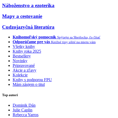
Náboženstvo a ezoterika
Mapy a cestovanie
Cudzojazyčná literatúra
Knihomoľský pomocník
Spýtajte sa Sherlocka, čo čítať
Odporúčame pre vás
Knižné tipy ušité na mieru vám
Všetky knihy
Knihy roka 2025
Bestsellery
Novinky
Pripravované
Akcie a zľavy
Kolekcie
Knihy s podporou FPU
Mám záujem o titul
Top autori
Dominik Dán
Julie Caplin
Rebecca Yarros