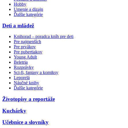
Hobby
Umenie a dizajn
Ďalšie kategórie
Deti a mládež
Knihorad – poradca kníh pre deti
Pre najmenších
Pre prvákov
Pre pubertiakov
Young Adult
Beletria
Rozprávky
Sci-fi, fantasy a komiksy
Leporelá
Náučné knihy
Ďalšie kategórie
Životopisy a reportáže
Kuchárky
Učebnice a slovníky