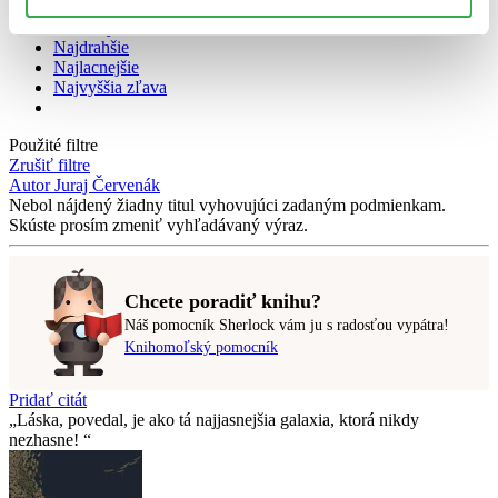
Top hodnotené
Novinky
Najdrahšie
Najlacnejšie
Najvyššia zľava
Použité filtre
Zrušiť filtre
Autor Juraj Červenák
Nebol nájdený
žiadny titul
vyhovujúci zadaným podmienkam.
Skúste prosím zmeniť vyhľadávaný výraz.
Chcete poradiť knihu?
Náš pomocník Sherlock vám ju s radosťou vypátra!
Knihomoľský pomocník
Pridať citát
Láska, povedal, je ako tá najjasnejšia galaxia, ktorá nikdy
nezhasne!