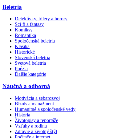
Beletria
Detektívky, trilery a horory
Sci-fi a fantasy
Komiksy
Romantika
Spoločenská beletria
Klasika
Historické
Slovenská beletria
Svetová beletria
Poézia
Ďalšie kategórie
Náučná a odborná
Motivácia a sebarozvoj
Biznis a manažment
Humanitné a spoločenské vedy
História
Životopisy a reportáže
Vzťahy a rodina
Zdravie a životný štýl
Počítače a internet