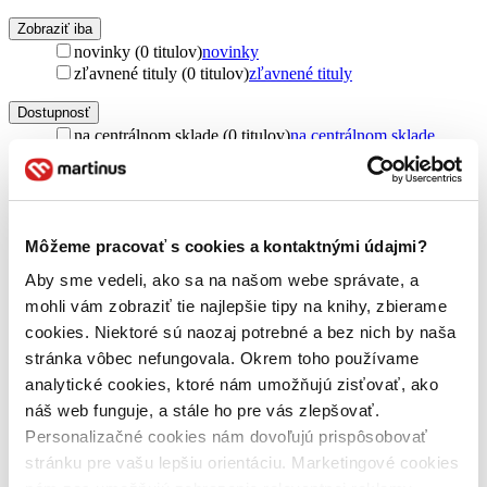
Zobraziť iba
novinky (0 titulov)
novinky
zľavnené tituly (0 titulov)
zľavnené tituly
Dostupnosť
na centrálnom sklade (0 titulov)
na centrálnom sklade
predpredaj (0 titulov)
predpredaj
pripravujeme (0 titulov)
pripravujeme
dostupná (bez vypredaných) (0 titulov)
dostupná (bez
vypredaných)
Môžeme pracovať s cookies a kontaktnými údajmi?
Nové / čítané
Aby sme vedeli, ako sa na našom webe správate, a
nová (0 titulov)
nová
čítaná (0 titulov)
čítaná
mohli vám zobraziť tie najlepšie tipy na knihy, zbierame
čítaná - výborný stav (0 titulov)
čítaná - výborný stav
cookies. Niektoré sú naozaj potrebné a bez nich by naša
čítaná - mierne opotrebovaná (0 titulov)
čítaná - mierne
stránka vôbec nefungovala. Okrem toho používame
opotrebovaná
analytické cookies, ktoré nám umožňujú zisťovať, ako
čítané verzie vypredaných kníh (0 titulov)
čítané verzie
vypredaných kníh
náš web funguje, a stále ho pre vás zlepšovať.
Personalizačné cookies nám dovoľujú prispôsobovať
Rok vydania
stránku pre vašu lepšiu orientáciu. Marketingové cookies
2026 (0 titulov)
2026