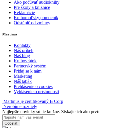
Ako počúvať audioknihy
Pre školy a knižnice
Reklamácie
Knihomoľský pomocník
Odstúpiť od zmluvy
Martinus
Kontakty
Náš príbeh
Náš blog
Knihovrátok
Partnerský systém
Pridaj sa k nám
Marketing
Náš labák
Prehlásenie o cookies
Vyhlásenie o prístupnosti
Martinus je certifikovaný B Corp
Nerobíme rozdiely
Najlepšie novinky sú tie knižné. Získajte ich ako prví:
Odoslať