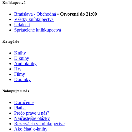
Kníhkupectvá
Bratislava - Obchodná
• Otvorené do 21:00
Všetky kníhkupectvá
Udalosti
Spriatelené kníhkupectvá
Kategórie
Knihy
E-knihy
Audioknihy
Hry
Filmy
Doplnky
Nakupujte u nás
Doručenie
Platba
Prečo práve u nás?
Najčastejšie otázky
Rezervácia v kníhkupectve
Ako čítať e-knihy