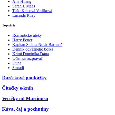
Ana Huang
Sarah J. Maas
Táňa Keleová Vasilková
Lucinda Riley
Top série
Romantické úteky
Harry Potter
Kapitán Stein a Notár Barbarič
Denník odvážneho bojka
Krimi Dominika Dána
Učím sa rozprávať
Duna
Smradi
Darčekové poukážky
Čítačky e-kníh
Vecičky od Martinusu
Káva, čaj a pochutiny