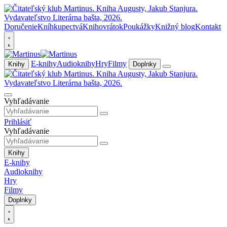
Doručenie
Kníhkupectvá
Knihovrátok
Poukážky
Knižný blog
Kontakt
E-knihy
Audioknihy
Hry
Filmy
Knihy
Doplnky
Vyhľadávanie
Prihlásiť
Vyhľadávanie
Knihy
E-knihy
Audioknihy
Hry
Filmy
Doplnky