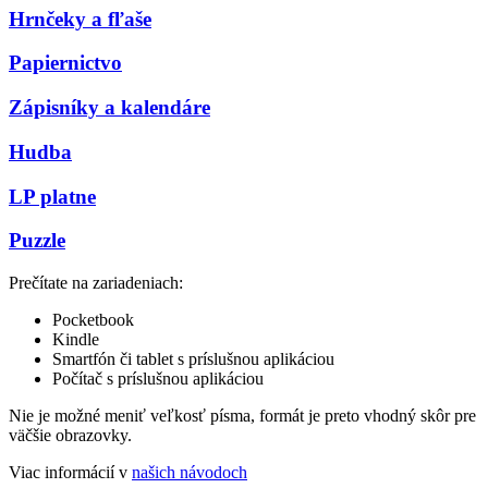
Hrnčeky a fľaše
Papiernictvo
Zápisníky a kalendáre
Hudba
LP platne
Puzzle
Prečítate na zariadeniach:
Pocketbook
Kindle
Smartfón či tablet s príslušnou aplikáciou
Počítač s príslušnou aplikáciou
Nie je možné meniť veľkosť písma, formát je preto vhodný skôr pre
väčšie obrazovky.
Viac informácií v
našich návodoch