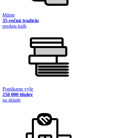
Máme
35-ročnú tradíciu
predaja kníh
Ponúkame vyše
250 000 titulov
na sklade