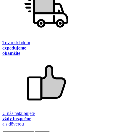
Tovar skladom
expedujeme
okamžite
U nás nakupujete
vždy bezpečne
a s dôverou