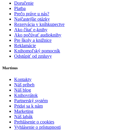
Doručenie
Platba
Prečo práve u nás?
Najčastejšie otázky
Rezervácia v kníhkupectve
Ako čítať e-knihy
Ako počúvať audioknihy
Pre školy a knižnice
Reklamácie
Knihomoľský pomocník
Odstúpiť od zmluvy
Martinus
Kontakty
Náš príbeh
Náš blog
Knihovrátok
Partnerský systém
Pridaj sa k nám
Marketing
Náš labák
Prehlásenie o cookies
Vyhlásenie o prístupnosti