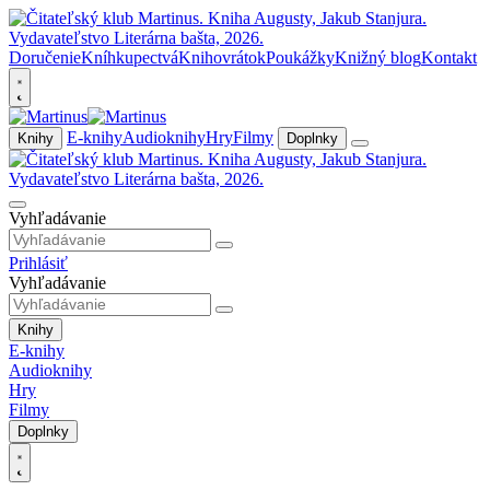
Doručenie
Kníhkupectvá
Knihovrátok
Poukážky
Knižný blog
Kontakt
E-knihy
Audioknihy
Hry
Filmy
Knihy
Doplnky
Vyhľadávanie
Prihlásiť
Vyhľadávanie
Knihy
E-knihy
Audioknihy
Hry
Filmy
Doplnky