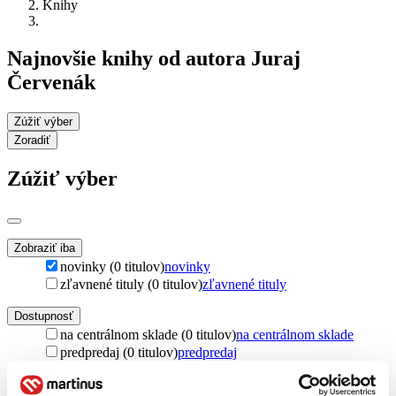
Knihy
Najnovšie knihy od autora Juraj
Červenák
Zúžiť výber
Zoradiť
Zúžiť výber
Zobraziť iba
novinky (0 titulov)
novinky
zľavnené tituly (0 titulov)
zľavnené tituly
Dostupnosť
na centrálnom sklade (0 titulov)
na centrálnom sklade
predpredaj (0 titulov)
predpredaj
pripravujeme (0 titulov)
pripravujeme
dostupná (bez vypredaných) (0 titulov)
dostupná (bez