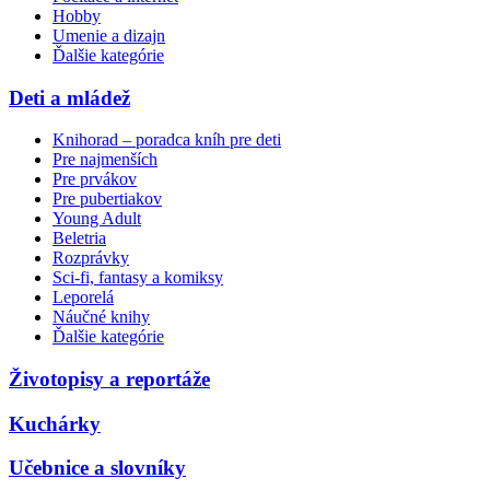
Hobby
Umenie a dizajn
Ďalšie kategórie
Deti a mládež
Knihorad – poradca kníh pre deti
Pre najmenších
Pre prvákov
Pre pubertiakov
Young Adult
Beletria
Rozprávky
Sci-fi, fantasy a komiksy
Leporelá
Náučné knihy
Ďalšie kategórie
Životopisy a reportáže
Kuchárky
Učebnice a slovníky