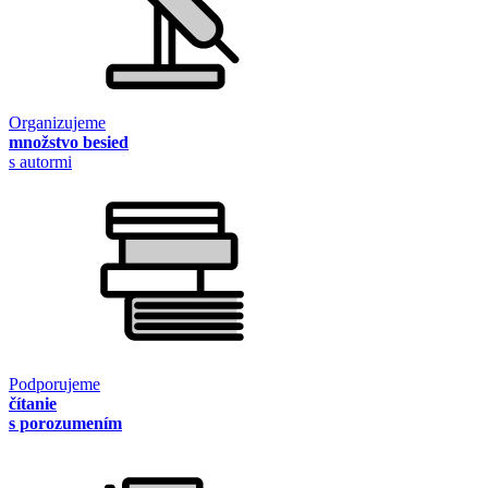
Organizujeme
množstvo besied
s autormi
Podporujeme
čítanie
s porozumením