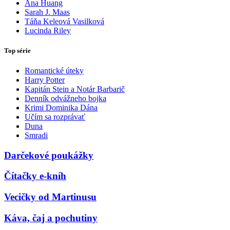
Ana Huang
Sarah J. Maas
Táňa Keleová Vasilková
Lucinda Riley
Top série
Romantické úteky
Harry Potter
Kapitán Stein a Notár Barbarič
Denník odvážneho bojka
Krimi Dominika Dána
Učím sa rozprávať
Duna
Smradi
Darčekové poukážky
Čítačky e-kníh
Vecičky od Martinusu
Káva, čaj a pochutiny