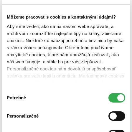
vypredaných)
Nové / čítané
Môžeme pracovať s cookies a kontaktnými údajmi?
nová (0 titulov)
nová
čítaná (0 titulov)
čítaná
Aby sme vedeli, ako sa na našom webe správate, a
čítaná - výborný stav (0 titulov)
čítaná - výborný stav
mohli vám zobraziť tie najlepšie tipy na knihy, zbierame
čítaná - mierne opotrebovaná (0 titulov)
čítaná - mierne
cookies. Niektoré sú naozaj potrebné a bez nich by naša
opotrebovaná
stránka vôbec nefungovala. Okrem toho používame
čítané verzie vypredaných kníh (0 titulov)
čítané verzie
vypredaných kníh
analytické cookies, ktoré nám umožňujú zisťovať, ako
náš web funguje, a stále ho pre vás zlepšovať.
Zúžiť výber
Personalizačné cookies nám dovoľujú prispôsobovať
Objavte najnovšie knihy
Juraja Červenáka
– uznávaného
stránku pre vašu lepšiu orientáciu. Marketingové cookies
slovenského autora historických románov, detektívok a fantasy.
nám zas umožňujú zobrazenie relevantnej reklamy.
Ponorte sa do napínavých príbehov, ktoré spájajú dobrodružstvo,
Niektoré údaje zdieľame aj s tretími stranami. Veľmi by
históriu a majstrovsky vykreslené postavy. Nechajte sa vtiahnuť do
Výber
sveta plného záhad, tajomstiev a nezabudnuteľnej atmosféry.
nám pomohlo, keby sme mohli používať všetky tieto
Potrebné
súhlasu
cookies. Ďakujeme!
Čítať viac
Personalizačné
Zoradiť