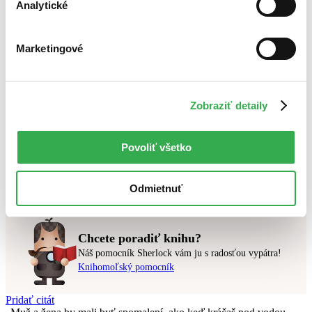
Analytické
Bestsellery
Marketingové
Top hodnotené
Novinky
Najdrahšie
Najlacnejšie
Najvyššia zľava
Zobraziť detaily
Použité filtre
Povoliť všetko
Zrušiť filtre
Autor Juraj Červenák
najnovšie
Nebol nájdený
žiadny titul
vyhovujúci zadaným podmienkam.
Odmietnuť
Skúste prosím zmeniť vyhľadávaný výraz.
Chcete poradiť knihu?
Náš pomocník Sherlock vám ju s radosťou vypátra!
Knihomoľský pomocník
Pridať citát