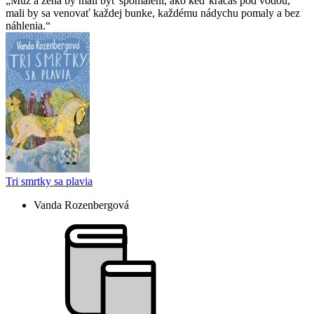
Muž a žena by mali byť spomalení, ako keď kráčaš pod vodou,
mali by sa venovať každej bunke, každému nádychu pomaly a bez
náhlenia.
Tri smrtky sa plavia
Vanda Rozenbergová