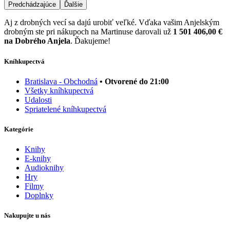
Predchádzajúce
Ďalšie
Aj z drobných vecí sa dajú urobiť veľké. Vďaka vašim Anjelským
drobným ste pri nákupoch na Martinuse darovali už
1 501 406,00 €
na Dobrého Anjela
. Ďakujeme!
Kníhkupectvá
Bratislava - Obchodná
• Otvorené do 21:00
Všetky kníhkupectvá
Udalosti
Spriatelené kníhkupectvá
Kategórie
Knihy
E-knihy
Audioknihy
Hry
Filmy
Doplnky
Nakupujte u nás