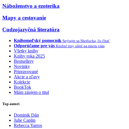
Náboženstvo a ezoterika
Mapy a cestovanie
Cudzojazyčná literatúra
Knihomoľský pomocník
Spýtajte sa Sherlocka, čo čítať
Odporúčame pre vás
Knižné tipy ušité na mieru vám
Všetky knihy
Knihy roka 2025
Bestsellery
Novinky
Pripravované
Akcie a zľavy
Kolekcie
BookTok
Mám záujem o titul
Top autori
Dominik Dán
Julie Caplin
Rebecca Yarros