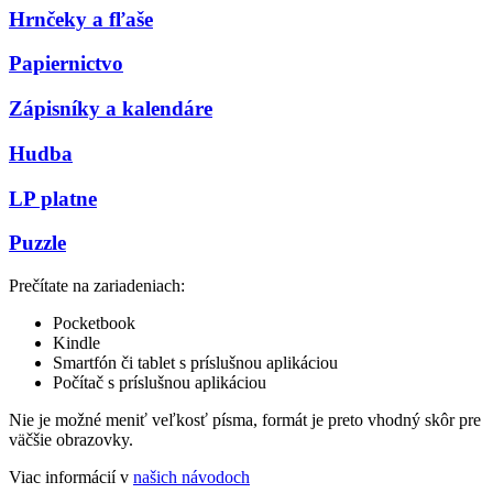
Hrnčeky a fľaše
Papiernictvo
Zápisníky a kalendáre
Hudba
LP platne
Puzzle
Prečítate na zariadeniach:
Pocketbook
Kindle
Smartfón či tablet s príslušnou aplikáciou
Počítač s príslušnou aplikáciou
Nie je možné meniť veľkosť písma, formát je preto vhodný skôr pre
väčšie obrazovky.
Viac informácií v
našich návodoch