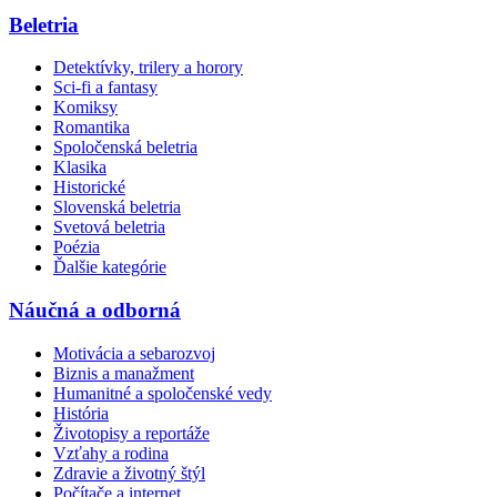
Beletria
Detektívky, trilery a horory
Sci-fi a fantasy
Komiksy
Romantika
Spoločenská beletria
Klasika
Historické
Slovenská beletria
Svetová beletria
Poézia
Ďalšie kategórie
Náučná a odborná
Motivácia a sebarozvoj
Biznis a manažment
Humanitné a spoločenské vedy
História
Životopisy a reportáže
Vzťahy a rodina
Zdravie a životný štýl
Počítače a internet