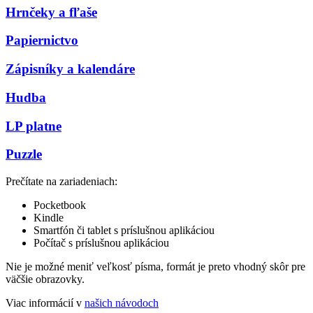
Hrnčeky a fľaše
Papiernictvo
Zápisníky a kalendáre
Hudba
LP platne
Puzzle
Prečítate na zariadeniach:
Pocketbook
Kindle
Smartfón či tablet s príslušnou aplikáciou
Počítač s príslušnou aplikáciou
Nie je možné meniť veľkosť písma, formát je preto vhodný skôr pre
väčšie obrazovky.
Viac informácií v
našich návodoch