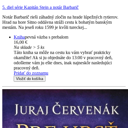
5. diel série
Kapitán Stein a notár Barbarič
Notár Barbarič rieši záhadný zločin na hrade lúpežných rytierov.
Hrad na hore Sitno oddávna stráži cestu k bohatým banským
mestám. Na jeseň roku 1599 je kvôli tureckej...
Kniha
pevná väzba s prebalom
16,00 €
Na sklade > 5 ks
Táto kniha sa môže na cestu ku vám vybrať prakticky
okamžite! Ak si ju objednáte do 13:00 v pracovný deň,
odošleme vám ju ešte dnes, inak najneskôr nasledujúci
pracovný deň.
Pridať do zoznamu
Vložiť do košíka