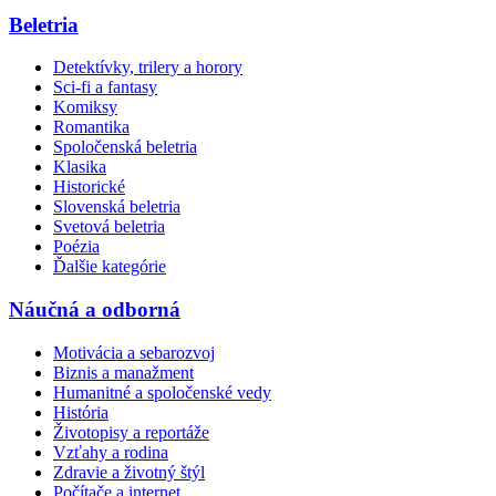
Beletria
Detektívky, trilery a horory
Sci-fi a fantasy
Komiksy
Romantika
Spoločenská beletria
Klasika
Historické
Slovenská beletria
Svetová beletria
Poézia
Ďalšie kategórie
Náučná a odborná
Motivácia a sebarozvoj
Biznis a manažment
Humanitné a spoločenské vedy
História
Životopisy a reportáže
Vzťahy a rodina
Zdravie a životný štýl
Počítače a internet