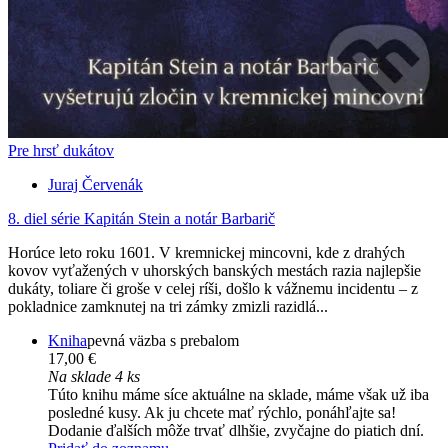
Pre hrsť dukátov
Juraj Červenák
8. diel série
Kapitán Stein a notár Barbarič
Horúce leto roku 1601. V kremnickej mincovni, kde z drahých
kovov vyťažených v uhorských banských mestách razia najlepšie
dukáty, toliare či groše v celej ríši, došlo k vážnemu incidentu – z
pokladnice zamknutej na tri zámky zmizli razidlá...
Kniha
pevná väzba s prebalom
17,00 €
Na sklade 4 ks
Túto knihu máme síce aktuálne na sklade, máme však už iba
posledné kusy. Ak ju chcete mať rýchlo, ponáhľajte sa!
Dodanie ďalších môže trvať dlhšie, zvyčajne do piatich dní.