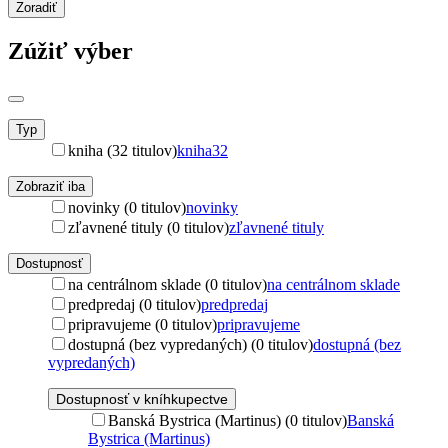
Zoradiť
Zúžiť výber
Typ
kniha (32 titulov)
kniha
32
Zobraziť iba
novinky (0 titulov)
novinky
zľavnené tituly (0 titulov)
zľavnené tituly
Dostupnosť
na centrálnom sklade (0 titulov)
na centrálnom sklade
predpredaj (0 titulov)
predpredaj
pripravujeme (0 titulov)
pripravujeme
dostupná (bez vypredaných) (0 titulov)
dostupná (bez
vypredaných)
Dostupnosť v kníhkupectve
Banská Bystrica (Martinus) (0 titulov)
Banská
Bystrica (Martinus)