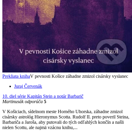
Prekliata kniha
V pevnosti Košice záhadne zmizol cisársky vyslanec
Juraj Červenák
10. diel série
Kapitán Stein a notár Barbarič
Martinusák odporúča
5
V Košiciach, sídelnom meste Horného Uhorska, záhadne zmizol
cisársky astrológ Hieronymus Scotta. Rudolf II. preto poveril Steina,
Barbariča a Jaroša, aby putovali do tých odľahlých končín a našli
nielen Scottu, ale najmä vzácnu knihu,...