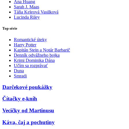
Ana Huang
Sarah J. Maas
Táňa Keleová Vasilková
Lucinda Riley
Top série
Romantické úteky
Harry Potter
Kapitán Stein a Notár Barbarič
Denník odvážneho bojka
Krimi Dominika Dána
Učím sa rozprávať
Duna
Smradi
Darčekové poukážky
Čítačky e-kníh
Vecičky od Martinusu
Káva, čaj a pochutiny