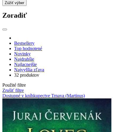
Zúžiť výber
Zoradiť
Bestsellery
Top hodnotené
Novinky
Najdrahšie
Najlacnejšie
Najvyššia zľava
32 produktov
Použité filtre
Zrušiť filtre
Dostupné v kníhkupectve Trnava (Martinus)