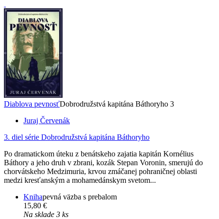
Diablova pevnosť
Dobrodružstvá kapitána Báthoryho 3
Juraj Červenák
3. diel série
Dobrodružstvá kapitána Báthoryho
Po dramatickom úteku z benátskeho zajatia kapitán Kornélius
Báthory a jeho druh v zbrani, kozák Stepan Voronin, smerujú do
chorvátskeho Medzimuria, krvou zmáčanej pohraničnej oblasti
medzi kresťanským a mohamedánskym svetom...
Kniha
pevná väzba s prebalom
15,80 €
Na sklade 3 ks