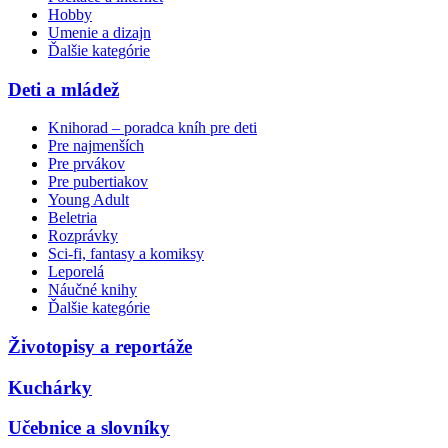
Hobby
Umenie a dizajn
Ďalšie kategórie
Deti a mládež
Knihorad – poradca kníh pre deti
Pre najmenších
Pre prvákov
Pre pubertiakov
Young Adult
Beletria
Rozprávky
Sci-fi, fantasy a komiksy
Leporelá
Náučné knihy
Ďalšie kategórie
Životopisy a reportáže
Kuchárky
Učebnice a slovníky