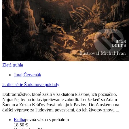
Zlatá truhla
Juraj Červenák
2. diel série
Šarkanove poklady
Dobrodružstvo, ktoré zažili v zakliatom kláštore, ich poznačilo.
Najradšej by na to krviprelievanie zabudli. Lenže keď sa Adam
Šarkan a Zuzka Kráľovičová pridajú k Pavlovi Dobšinskému na
ďalšej výprave za ľudovými povesťami, do ich životov znovu ...
Kniha
pevná väzba s prebalom
18,50 €