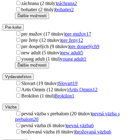
záchrana (2 tituly)
záchrana
2
bohatier (2 tituly)
bohatier
2
Ďalšie možnosti
Pre koho
pre mužov (17 titulov)
pre mužov
17
pre ženy (12 titulov)
pre ženy
12
pre dospelých (9 titulov)
pre dospelých
9
new adult (5 titulov)
new adult
5
young adult (1 titul)
young adult
1
Ďalšie možnosti
Vydavateľstvo
Slovart (19 titulov)
Slovart
19
Artis Omnis (12 titulov)
Artis Omnis
12
Brokilon (1 titul)
Brokilon
1
Väzba
pevná väzba s prebalom (20 titulov)
pevná väzba s
prebalom
20
pevná väzba (6 titulov)
pevná väzba
6
brožovaná väzba (6 titulov)
brožovaná väzba
6