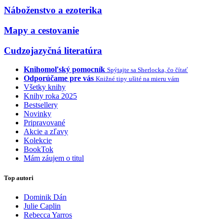
Náboženstvo a ezoterika
Mapy a cestovanie
Cudzojazyčná literatúra
Knihomoľský pomocník
Spýtajte sa Sherlocka, čo čítať
Odporúčame pre vás
Knižné tipy ušité na mieru vám
Všetky knihy
Knihy roka 2025
Bestsellery
Novinky
Pripravované
Akcie a zľavy
Kolekcie
BookTok
Mám záujem o titul
Top autori
Dominik Dán
Julie Caplin
Rebecca Yarros