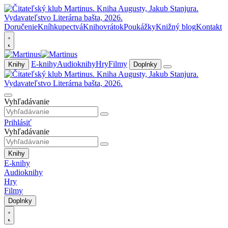
Doručenie
Kníhkupectvá
Knihovrátok
Poukážky
Knižný blog
Kontakt
E-knihy
Audioknihy
Hry
Filmy
Knihy
Doplnky
Vyhľadávanie
Prihlásiť
Vyhľadávanie
Knihy
E-knihy
Audioknihy
Hry
Filmy
Doplnky