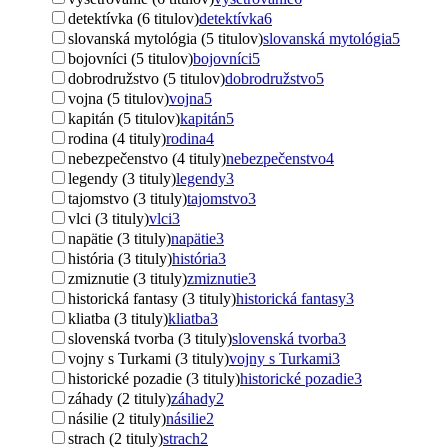
detektívka (6 titulov)
detektívka
6
slovanská mytológia (5 titulov)
slovanská mytológia
5
bojovníci (5 titulov)
bojovníci
5
dobrodružstvo (5 titulov)
dobrodružstvo
5
vojna (5 titulov)
vojna
5
kapitán (5 titulov)
kapitán
5
rodina (4 tituly)
rodina
4
nebezpečenstvo (4 tituly)
nebezpečenstvo
4
legendy (3 tituly)
legendy
3
tajomstvo (3 tituly)
tajomstvo
3
vlci (3 tituly)
vlci
3
napätie (3 tituly)
napätie
3
história (3 tituly)
história
3
zmiznutie (3 tituly)
zmiznutie
3
historická fantasy (3 tituly)
historická fantasy
3
kliatba (3 tituly)
kliatba
3
slovenská tvorba (3 tituly)
slovenská tvorba
3
vojny s Turkami (3 tituly)
vojny s Turkami
3
historické pozadie (3 tituly)
historické pozadie
3
záhady (2 tituly)
záhady
2
násilie (2 tituly)
násilie
2
strach (2 tituly)
strach
2