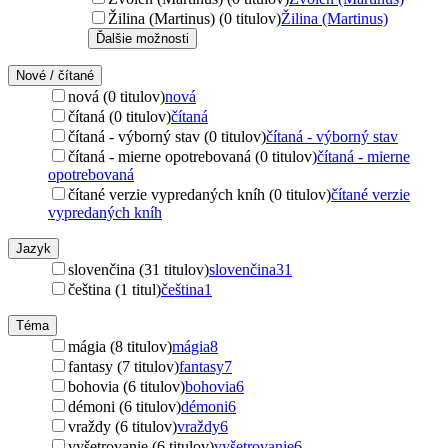
Žilina (Martinus) (0 titulov)
Žilina (Martinus)
Ďalšie možnosti
Nové / čítané
nová (0 titulov)
nová
čítaná (0 titulov)
čítaná
čítaná - výborný stav (0 titulov)
čítaná - výborný stav
čítaná - mierne opotrebovaná (0 titulov)
čítaná - mierne
opotrebovaná
čítané verzie vypredaných kníh (0 titulov)
čítané verzie
vypredaných kníh
Jazyk
slovenčina (31 titulov)
slovenčina
31
čeština (1 titul)
čeština
1
Téma
mágia (8 titulov)
mágia
8
fantasy (7 titulov)
fantasy
7
bohovia (6 titulov)
bohovia
6
démoni (6 titulov)
démoni
6
vraždy (6 titulov)
vraždy
6
vyšetrovanie (6 titulov)
vyšetrovanie
6