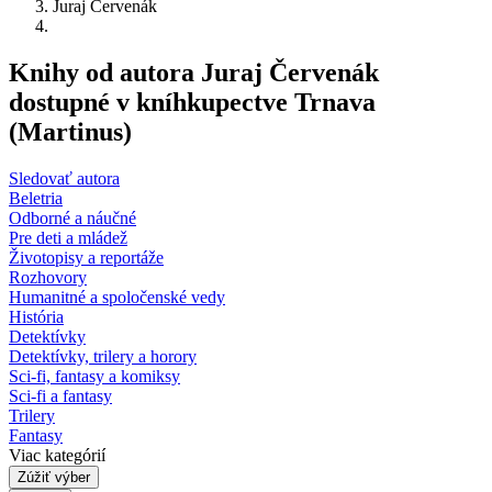
Juraj Červenák
Knihy od autora Juraj Červenák
dostupné v kníhkupectve Trnava
(Martinus)
Sledovať autora
Beletria
Odborné a náučné
Pre deti a mládež
Životopisy a reportáže
Rozhovory
Humanitné a spoločenské vedy
História
Detektívky
Detektívky, trilery a horory
Sci-fi, fantasy a komiksy
Sci-fi a fantasy
Trilery
Fantasy
Viac kategórií
Zúžiť výber