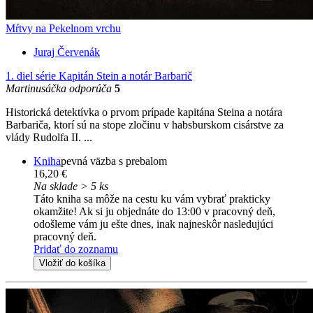
Mŕtvy na Pekelnom vrchu
Juraj Červenák
1. diel série
Kapitán Stein a notár Barbarič
Martinusáčka odporúča
5
Historická detektívka o prvom prípade kapitána Steina a notára
Barbariča, ktorí sú na stope zločinu v habsburskom cisárstve za
vlády Rudolfa II. ...
Kniha
pevná väzba s prebalom
16,20 €
Na sklade > 5 ks
Táto kniha sa môže na cestu ku vám vybrať prakticky
okamžite! Ak si ju objednáte do 13:00 v pracovný deň,
odošleme vám ju ešte dnes, inak najneskôr nasledujúci
pracovný deň.
Pridať do zoznamu
Vložiť do košíka