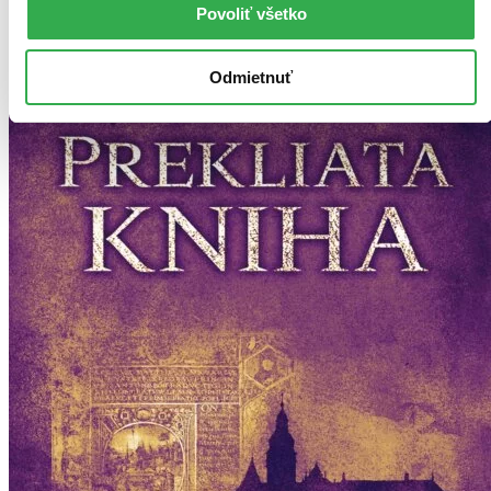
Povoliť všetko
Odmietnuť