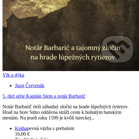
Vlk a dýka
Juraj Červenák
5. diel série
Kapitán Stein a notár Barbarič
Notár Barbarič rieši záhadný zločin na hrade lúpežných rytierov.
Hrad na hore Sitno oddávna stráži cestu k bohatým banským
mestám. Na jeseň roku 1599 je kvôli tureckej...
Kniha
pevná väzba s prebalom
16,00 €