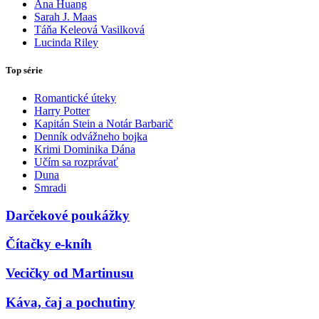
Ana Huang
Sarah J. Maas
Táňa Keleová Vasilková
Lucinda Riley
Top série
Romantické úteky
Harry Potter
Kapitán Stein a Notár Barbarič
Denník odvážneho bojka
Krimi Dominika Dána
Učím sa rozprávať
Duna
Smradi
Darčekové poukážky
Čítačky e-kníh
Vecičky od Martinusu
Káva, čaj a pochutiny