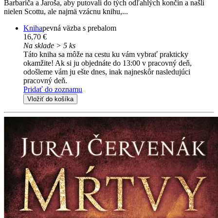
Barbariča a Jaroša, aby putovali do tých odľahlých končín a našli
nielen Scottu, ale najmä vzácnu knihu,...
Kniha
pevná väzba s prebalom
16,70 €
Na sklade > 5 ks
Táto kniha sa môže na cestu ku vám vybrať prakticky
okamžite! Ak si ju objednáte do 13:00 v pracovný deň,
odošleme vám ju ešte dnes, inak najneskôr nasledujúci
pracovný deň.
Pridať do zoznamu
Vložiť do košíka