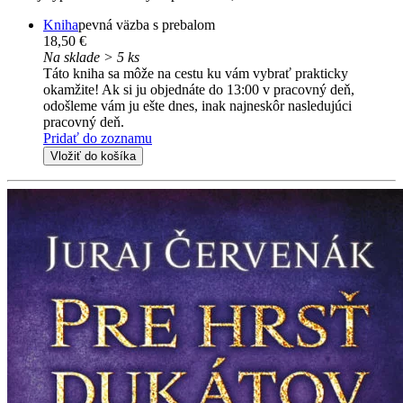
Kniha
pevná väzba s prebalom
18,50 €
Na sklade > 5 ks
Táto kniha sa môže na cestu ku vám vybrať prakticky
okamžite! Ak si ju objednáte do 13:00 v pracovný deň,
odošleme vám ju ešte dnes, inak najneskôr nasledujúci
pracovný deň.
Pridať do zoznamu
Vložiť do košíka