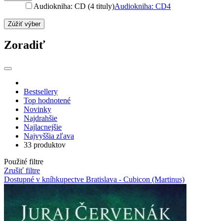
Audiokniha: CD (4 tituly)
Audiokniha: CD
4
Zúžiť výber
Zoradiť
Bestsellery
Top hodnotené
Novinky
Najdrahšie
Najlacnejšie
Najvyššia zľava
33 produktov
Použité filtre
Zrušiť filtre
Dostupné v kníhkupectve Bratislava - Cubicon (Martinus)