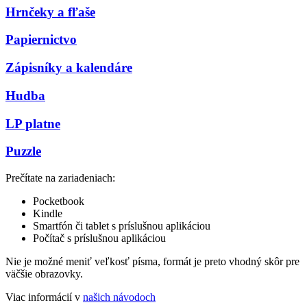
Hrnčeky a fľaše
Papiernictvo
Zápisníky a kalendáre
Hudba
LP platne
Puzzle
Prečítate na zariadeniach:
Pocketbook
Kindle
Smartfón či tablet s príslušnou aplikáciou
Počítač s príslušnou aplikáciou
Nie je možné meniť veľkosť písma, formát je preto vhodný skôr pre
väčšie obrazovky.
Viac informácií v
našich návodoch