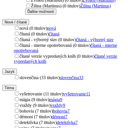
Zvolen (Martinus) (0 titulov)
Zvolen (Martinus)
Žilina (Martinus) (0 titulov)
Žilina (Martinus)
Ďalšie možnosti
Nové / čítané
nová (0 titulov)
nová
čítaná (0 titulov)
čítaná
čítaná - výborný stav (0 titulov)
čítaná - výborný stav
čítaná - mierne opotrebovaná (0 titulov)
čítaná - mierne
opotrebovaná
čítané verzie vypredaných kníh (0 titulov)
čítané verzie
vypredaných kníh
Jazyk
slovenčina (33 titulov)
slovenčina
33
Téma
vyšetrovanie (11 titulov)
vyšetrovanie
11
mágia (9 titulov)
mágia
9
vraždy (9 titulov)
vraždy
9
bohovia (7 titulov)
bohovia
7
démoni (7 titulov)
démoni
7
detektívka (7 titulov)
detektívka
7