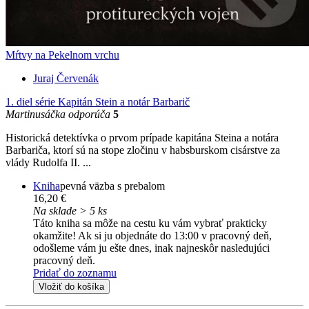
Mŕtvy na Pekelnom vrchu
Juraj Červenák
1. diel série
Kapitán Stein a notár Barbarič
Martinusáčka odporúča
5
Historická detektívka o prvom prípade kapitána Steina a notára
Barbariča, ktorí sú na stope zločinu v habsburskom cisárstve za
vlády Rudolfa II. ...
Kniha
pevná väzba s prebalom
16,20 €
Na sklade > 5 ks
Táto kniha sa môže na cestu ku vám vybrať prakticky
okamžite! Ak si ju objednáte do 13:00 v pracovný deň,
odošleme vám ju ešte dnes, inak najneskôr nasledujúci
pracovný deň.
Pridať do zoznamu
Vložiť do košíka