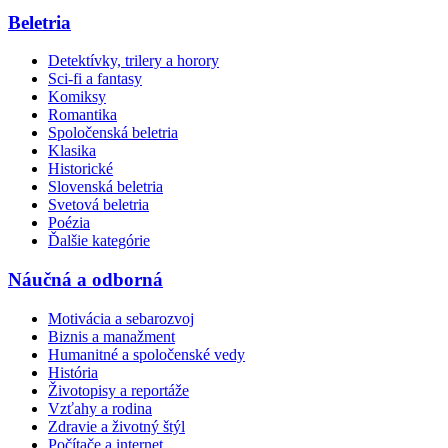
Beletria
Detektívky, trilery a horory
Sci-fi a fantasy
Komiksy
Romantika
Spoločenská beletria
Klasika
Historické
Slovenská beletria
Svetová beletria
Poézia
Ďalšie kategórie
Náučná a odborná
Motivácia a sebarozvoj
Biznis a manažment
Humanitné a spoločenské vedy
História
Životopisy a reportáže
Vzťahy a rodina
Zdravie a životný štýl
Počítače a internet