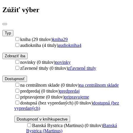
Zúžiť výber
Typ
kniha (29 titulov)
kniha
29
audiokniha (4 tituly)
audiokniha
4
Zobraziť iba
novinky (0 titulov)
novinky
zľavnené tituly (0 titulov)
zľavnené tituly
Dostupnosť
na centrálnom sklade (0 titulov)
na centrálnom sklade
predpredaj (0 titulov)
predpredaj
pripravujeme (0 titulov)
pripravujeme
dostupná (bez vypredaných) (0 titulov)
dostupná (bez
vypredaných)
Dostupnosť v kníhkupectve
Banská Bystrica (Martinus) (0 titulov)
Banská
Bystrica (Martinus)