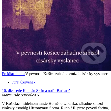
Prekliata kniha
V pevnosti Košice záhadne zmizol cisársky vyslanec
Juraj Červenák
10. diel série
Kapitán Stein a notár Barbarič
Martinusák odporúča
5
V Košiciach, sídelnom meste Horného Uhorska, záhadne zmizol
cisársky astrológ Hieronymus Scotta. Rudolf II. preto poveril Steina,