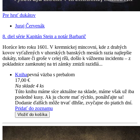
Pre hrsť dukátov
Juraj Červenák
8. diel série
Kapitán Stein a notár Barbarič
Horúce leto roku 1601. V kremnickej mincovni, kde z drahých
kovov vyťažených v uhorských banských mestách razia najlepšie
dukáty, toliare či groše v celej ríši, došlo k vážnemu incidentu – z
pokladnice zamknutej na tri zámky zmizli razidlá...
Kniha
pevná väzba s prebalom
17,00 €
Na sklade 4 ks
Túto knihu máme síce aktuálne na sklade, máme však už iba
posledné kusy. Ak ju chcete mať rýchlo, ponáhľajte sa!
Dodanie ďalších môže trvať dlhšie, zvyčajne do piatich dní.
Pridať do zoznamu
Vložiť do košíka