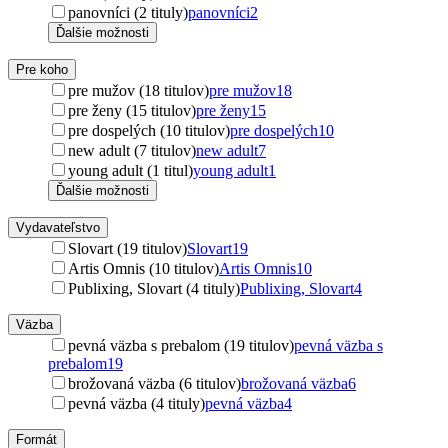
panovníci (2 tituly)
panovníci
2
Ďalšie možnosti
Pre koho
pre mužov (18 titulov)
pre mužov
18
pre ženy (15 titulov)
pre ženy
15
pre dospelých (10 titulov)
pre dospelých
10
new adult (7 titulov)
new adult
7
young adult (1 titul)
young adult
1
Ďalšie možnosti
Vydavateľstvo
Slovart (19 titulov)
Slovart
19
Artis Omnis (10 titulov)
Artis Omnis
10
Publixing, Slovart (4 tituly)
Publixing, Slovart
4
Väzba
pevná väzba s prebalom (19 titulov)
pevná väzba s
prebalom
19
brožovaná väzba (6 titulov)
brožovaná väzba
6
pevná väzba (4 tituly)
pevná väzba
4
Formát