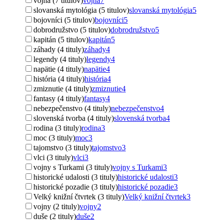
vojna (7 titulov)
vojna
7
slovanská mytológia (5 titulov)
slovanská mytológia
5
bojovníci (5 titulov)
bojovníci
5
dobrodružstvo (5 titulov)
dobrodružstvo
5
kapitán (5 titulov)
kapitán
5
záhady (4 tituly)
záhady
4
legendy (4 tituly)
legendy
4
napätie (4 tituly)
napätie
4
história (4 tituly)
história
4
zmiznutie (4 tituly)
zmiznutie
4
fantasy (4 tituly)
fantasy
4
nebezpečenstvo (4 tituly)
nebezpečenstvo
4
slovenská tvorba (4 tituly)
slovenská tvorba
4
rodina (3 tituly)
rodina
3
moc (3 tituly)
moc
3
tajomstvo (3 tituly)
tajomstvo
3
vlci (3 tituly)
vlci
3
vojny s Turkami (3 tituly)
vojny s Turkami
3
historické udalosti (3 tituly)
historické udalosti
3
historické pozadie (3 tituly)
historické pozadie
3
Velký knižní čtvrtek (3 tituly)
Velký knižní čtvrtek
3
vojny (2 tituly)
vojny
2
duše (2 tituly)
duše
2