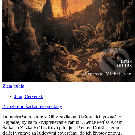
Zlatá truhla
Juraj Červenák
2. diel série
Šarkanove poklady
Dobrodružstvo, ktoré zažili v zakliatom kláštore, ich poznačilo.
Najradšej by na to krviprelievanie zabudli. Lenže keď sa Adam
Šarkan a Zuzka Kráľovičová pridajú k Pavlovi Dobšinskému na
ďalšej výprave za ľudovými povesťami, do ich životov znovu ...