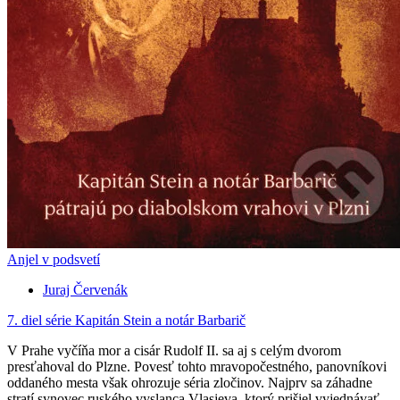
Anjel v podsvetí
Juraj Červenák
7. diel série
Kapitán Stein a notár Barbarič
V Prahe vyčíňa mor a cisár Rudolf II. sa aj s celým dvorom
presťahoval do Plzne. Povesť tohto mravopočestného, panovníkovi
oddaného mesta však ohrozuje séria zločinov. Najprv sa záhadne
stratí synovec ruského vyslanca Vlasjeva, ktorý prišiel vyjednávať...