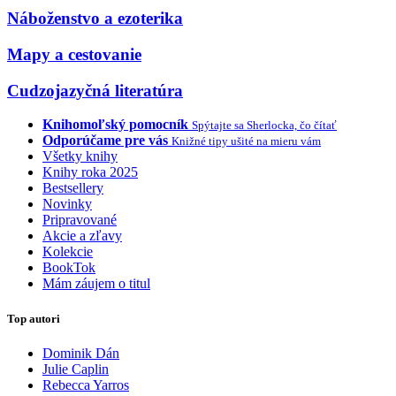
Náboženstvo a ezoterika
Mapy a cestovanie
Cudzojazyčná literatúra
Knihomoľský pomocník
Spýtajte sa Sherlocka, čo čítať
Odporúčame pre vás
Knižné tipy ušité na mieru vám
Všetky knihy
Knihy roka 2025
Bestsellery
Novinky
Pripravované
Akcie a zľavy
Kolekcie
BookTok
Mám záujem o titul
Top autori
Dominik Dán
Julie Caplin
Rebecca Yarros