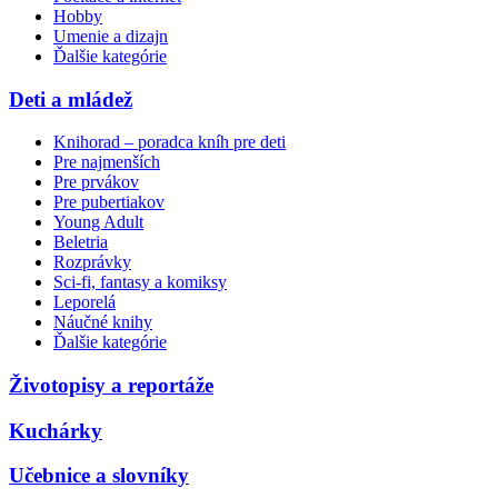
Hobby
Umenie a dizajn
Ďalšie kategórie
Deti a mládež
Knihorad – poradca kníh pre deti
Pre najmenších
Pre prvákov
Pre pubertiakov
Young Adult
Beletria
Rozprávky
Sci-fi, fantasy a komiksy
Leporelá
Náučné knihy
Ďalšie kategórie
Životopisy a reportáže
Kuchárky
Učebnice a slovníky