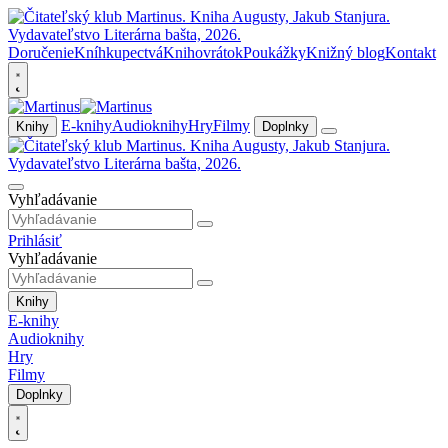
Doručenie
Kníhkupectvá
Knihovrátok
Poukážky
Knižný blog
Kontakt
E-knihy
Audioknihy
Hry
Filmy
Knihy
Doplnky
Vyhľadávanie
Prihlásiť
Vyhľadávanie
Knihy
E-knihy
Audioknihy
Hry
Filmy
Doplnky