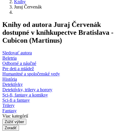
Knihy
Juraj Červenák
Knihy od autora Juraj Červenák
dostupné v kníhkupectve Bratislava -
Cubicon (Martinus)
Sledovať autora
Beletria
Odborné a náučné
Pre deti a mládež
Humanitné a spoločenské vedy
História
Detektívky
Detektívky, trilery a horory
Sci-fi, fantasy a komiksy
Sci-fi a fantasy
Trilery
Fantasy
Viac kategórií
Zúžiť výber
Zoradiť