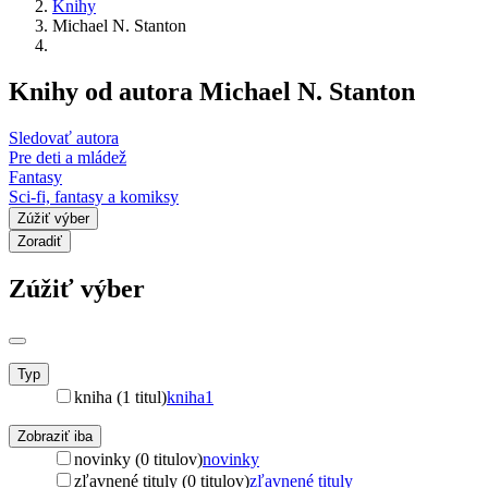
Knihy
Michael N. Stanton
Knihy od autora Michael N. Stanton
Sledovať autora
Pre deti a mládež
Fantasy
Sci-fi, fantasy a komiksy
Zúžiť výber
Zoradiť
Zúžiť výber
Typ
kniha (1 titul)
kniha
1
Zobraziť iba
novinky (0 titulov)
novinky
zľavnené tituly (0 titulov)
zľavnené tituly