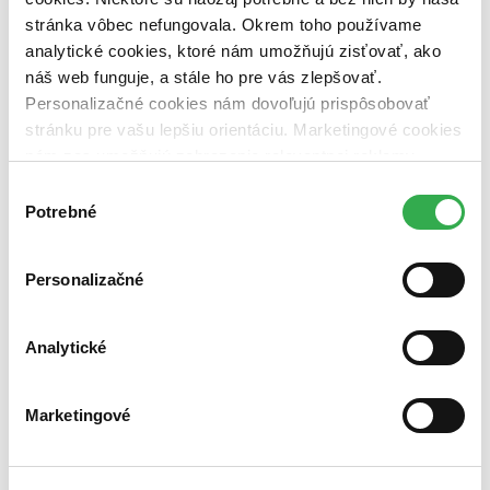
Väzba
stránka vôbec nefungovala. Okrem toho používame
pevná väzba (1 titul)
pevná väzba
1
analytické cookies, ktoré nám umožňujú zisťovať, ako
Zúžiť výber
náš web funguje, a stále ho pre vás zlepšovať.
Personalizačné cookies nám dovoľujú prispôsobovať
Zoradiť
stránku pre vašu lepšiu orientáciu. Marketingové cookies
nám zas umožňujú zobrazenie relevantnej reklamy.
Niektoré údaje zdieľame aj s tretími stranami. Veľmi by
Výber
nám pomohlo, keby sme mohli používať všetky tieto
Potrebné
súhlasu
Bestsellery
cookies. Ďakujeme!
Top hodnotené
Novinky
Najdrahšie
Personalizačné
Najlacnejšie
Najvyššia zľava
Analytické
Použité filtre
Zrušiť filtre
čítané - mierne opotrebované
Marketingové