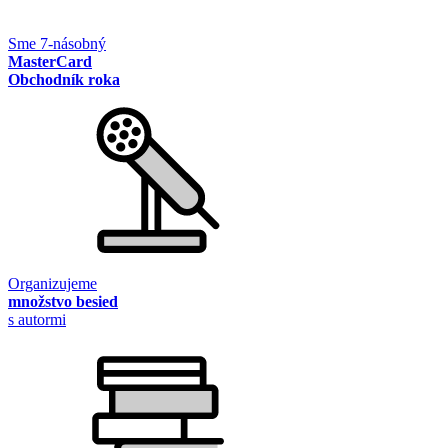
Sme 7-násobný
MasterCard
Obchodník roka
Organizujeme
množstvo besied
s autormi