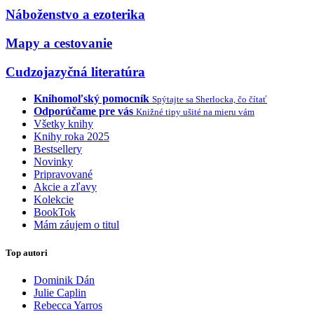
Náboženstvo a ezoterika
Mapy a cestovanie
Cudzojazyčná literatúra
Knihomoľský pomocník
Spýtajte sa Sherlocka, čo čítať
Odporúčame pre vás
Knižné tipy ušité na mieru vám
Všetky knihy
Knihy roka 2025
Bestsellery
Novinky
Pripravované
Akcie a zľavy
Kolekcie
BookTok
Mám záujem o titul
Top autori
Dominik Dán
Julie Caplin
Rebecca Yarros