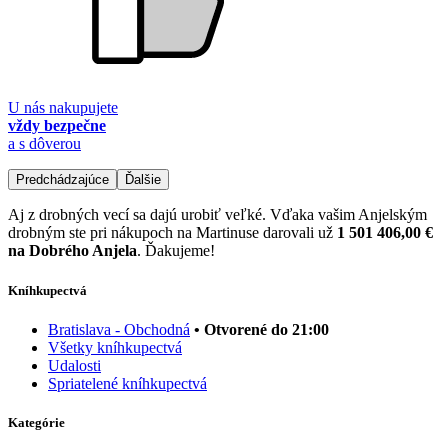
U nás nakupujete
vždy bezpečne
a s dôverou
Predchádzajúce
Ďalšie
Aj z drobných vecí sa dajú urobiť veľké. Vďaka vašim Anjelským
drobným ste pri nákupoch na Martinuse darovali už
1 501 406,00 €
na Dobrého Anjela
. Ďakujeme!
Kníhkupectvá
Bratislava - Obchodná
• Otvorené do 21:00
Všetky kníhkupectvá
Udalosti
Spriatelené kníhkupectvá
Kategórie