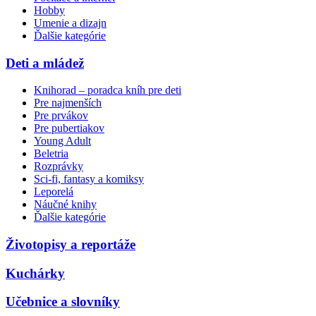
Hobby
Umenie a dizajn
Ďalšie kategórie
Deti a mládež
Knihorad – poradca kníh pre deti
Pre najmenších
Pre prvákov
Pre pubertiakov
Young Adult
Beletria
Rozprávky
Sci-fi, fantasy a komiksy
Leporelá
Náučné knihy
Ďalšie kategórie
Životopisy a reportáže
Kuchárky
Učebnice a slovníky