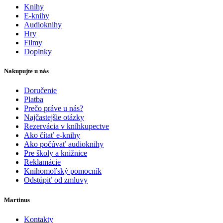
Knihy
E-knihy
Audioknihy
Hry
Filmy
Doplnky
Nakupujte u nás
Doručenie
Platba
Prečo práve u nás?
Najčastejšie otázky
Rezervácia v kníhkupectve
Ako čítať e-knihy
Ako počúvať audioknihy
Pre školy a knižnice
Reklamácie
Knihomoľský pomocník
Odstúpiť od zmluvy
Martinus
Kontakty