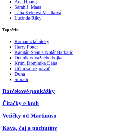
Ana Huang
Sarah J. Maas
Táňa Keleová Vasilková
Lucinda Riley
Top série
Romantické úteky
Harry Potter
Kapitán Stein a Notár Barbarič
Denník odvážneho bojka
Krimi Dominika Dána
Učím sa rozprávať
Duna
Smradi
Darčekové poukážky
Čítačky e-kníh
Vecičky od Martinusu
Káva, čaj a pochutiny