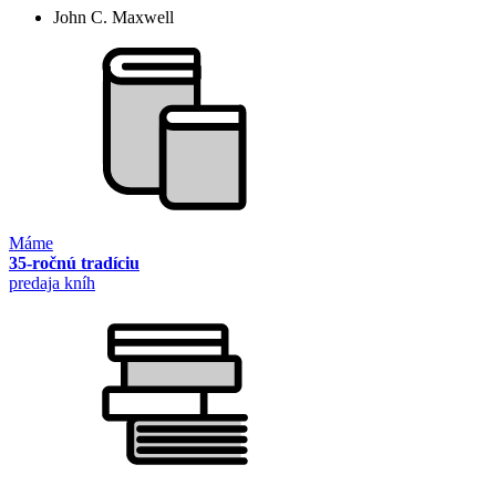
John C. Maxwell
Máme
35-ročnú tradíciu
predaja kníh