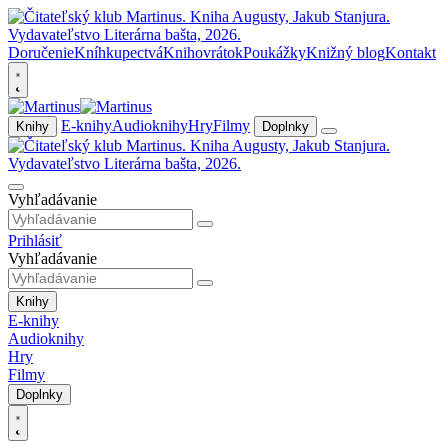
Doručenie
Kníhkupectvá
Knihovrátok
Poukážky
Knižný blog
Kontakt
E-knihy
Audioknihy
Hry
Filmy
Knihy
Doplnky
Vyhľadávanie
Prihlásiť
Vyhľadávanie
Knihy
E-knihy
Audioknihy
Hry
Filmy
Doplnky