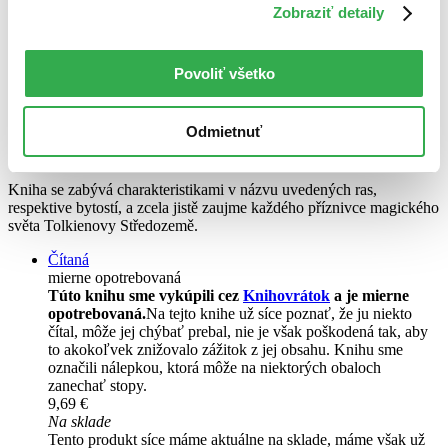
Zobraziť detaily
Povoliť všetko
Hobiti, elfové, čarodějové
CZ
Odmietnuť
Michael N. Stanton
Kniha se zabývá charakteristikami v názvu uvedených ras,
respektive bytostí, a zcela jistě zaujme každého příznivce magického
světa Tolkienovy Středozemě.
Čítaná
mierne opotrebovaná
Túto knihu sme vykúpili cez
Knihovrátok
a je mierne
opotrebovaná.
Na tejto knihe už síce poznať, že ju niekto
čítal, môže jej chýbať prebal, nie je však poškodená tak, aby
to akokoľvek znižovalo zážitok z jej obsahu. Knihu sme
označili nálepkou, ktorá môže na niektorých obaloch
zanechať stopy.
9,69 €
Na sklade
Tento produkt síce máme aktuálne na sklade, máme však už