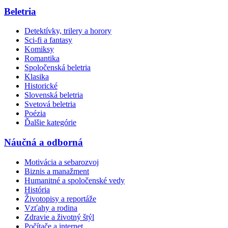
Beletria
Detektívky, trilery a horory
Sci-fi a fantasy
Komiksy
Romantika
Spoločenská beletria
Klasika
Historické
Slovenská beletria
Svetová beletria
Poézia
Ďalšie kategórie
Náučná a odborná
Motivácia a sebarozvoj
Biznis a manažment
Humanitné a spoločenské vedy
História
Životopisy a reportáže
Vzťahy a rodina
Zdravie a životný štýl
Počítače a internet