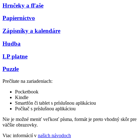
Hrnčeky a fľaše
Papiernictvo
Zápisníky a kalendáre
Hudba
LP platne
Puzzle
Prečítate na zariadeniach:
Pocketbook
Kindle
Smartfón či tablet s príslušnou aplikáciou
Počítač s príslušnou aplikáciou
Nie je možné meniť veľkosť písma, formát je preto vhodný skôr pre
väčšie obrazovky.
Viac informácií v
našich návodoch