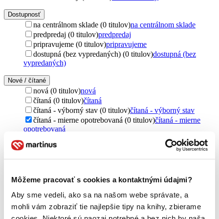
Dostupnosť
na centrálnom sklade (0 titulov)
na centrálnom sklade
predpredaj (0 titulov)
predpredaj
pripravujeme (0 titulov)
pripravujeme
dostupná (bez vypredaných) (0 titulov)
dostupná (bez
vypredaných)
Nové / čítané
nová (0 titulov)
nová
čítaná (0 titulov)
čítaná
čítaná - výborný stav (0 titulov)
čítaná - výborný stav
čítaná - mierne opotrebovaná (0 titulov)
čítaná - mierne
opotrebovaná
čítané verzie vypredaných kníh (0 titulov)
čítané verzie
vypredaných kníh
Jazyk
čeština (1 titul)
čeština
1
Môžeme pracovať s cookies a kontaktnými údajmi?
Vydavateľstvo
Aby sme vedeli, ako sa na našom webe správate, a
Mladá fronta (1 titul)
Mladá fronta
1
mohli vám zobraziť tie najlepšie tipy na knihy, zbierame
cookies. Niektoré sú naozaj potrebné a bez nich by naša