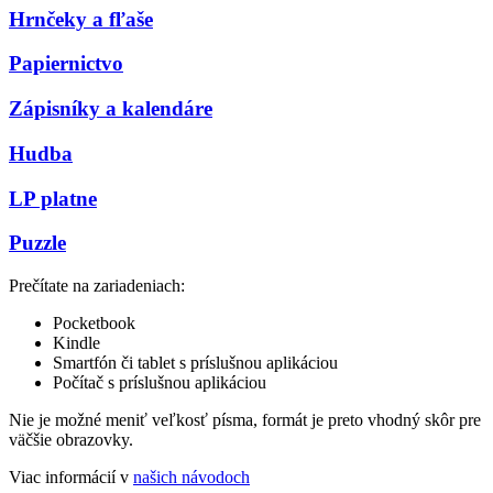
Hrnčeky a fľaše
Papiernictvo
Zápisníky a kalendáre
Hudba
LP platne
Puzzle
Prečítate na zariadeniach:
Pocketbook
Kindle
Smartfón či tablet s príslušnou aplikáciou
Počítač s príslušnou aplikáciou
Nie je možné meniť veľkosť písma, formát je preto vhodný skôr pre
väčšie obrazovky.
Viac informácií v
našich návodoch