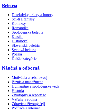
Beletria
Detektívky, trilery a horory
Sci-fi a fantasy
Komiksy
Romantika
Spoločenská beletria
Klasika
Historické
Slovenská beletria
Svetová beletria
Poézia
Ďalšie kategórie
Náučná a odborná
Motivácia a sebarozvoj
Biznis a manažment
Humanitné a spoločenské vedy
História
Životopisy a reportáže
Vzťahy a rodina
Zdravie a životný štýl
Počítače a internet