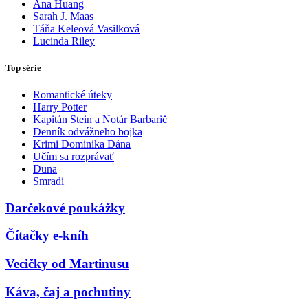
Ana Huang
Sarah J. Maas
Táňa Keleová Vasilková
Lucinda Riley
Top série
Romantické úteky
Harry Potter
Kapitán Stein a Notár Barbarič
Denník odvážneho bojka
Krimi Dominika Dána
Učím sa rozprávať
Duna
Smradi
Darčekové poukážky
Čítačky e-kníh
Vecičky od Martinusu
Káva, čaj a pochutiny