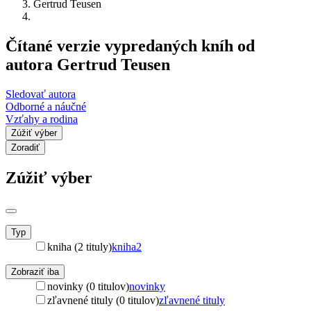
Gertrud Teusen
Čítané verzie vypredaných kníh od
autora Gertrud Teusen
Sledovať autora
Odborné a náučné
Vzťahy a rodina
Zúžiť výber
Zoradiť
Zúžiť výber
Typ
kniha (2 tituly)
kniha
2
Zobraziť iba
novinky (0 titulov)
novinky
zľavnené tituly (0 titulov)
zľavnené tituly