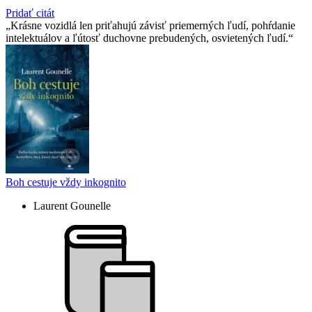
Pridať citát
Krásne vozidlá len priťahujú závisť priemerných ľudí, pohŕdanie
intelektuálov a ľútosť duchovne prebudených, osvietených ľudí.
Boh cestuje vždy inkognito
Laurent Gounelle