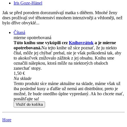
Iris Goze-Hänel
Jak se před porodem dorozumívají matka s dítětem. Mnohé ženy
dnes prožívají své těhotenství mnohem intenzivněji a vědoměji, než
bylo dříve obvyklé...
Čítaná
mierne opotrebovaná
Túto knihu sme vykúpili cez
Knihovrátok
a je mierne
opotrebovaná.
Na tejto knihe už síce poznať, že ju niekto
čítal, môže jej chýbať prebal, nie je však poškodená tak, aby
to akokoľvek znižovalo zážitok z jej obsahu. Knihu sme
označili nálepkou, ktorá môže na niektorých obaloch
zanechať stopy.
1,50 €
Na sklade
Tento produkt síce máme aktuálne na sklade, máme však už
iba posledné kusy a ďalšie už nemá ani distribútor, preto je
možné, že bude onedlho úplne vypredaný. Ak ho chcete mať,
ponáhľajte sa!
Vložiť do košíka
Hore