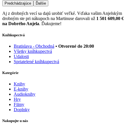
Predchádzajúce
Ďalšie
Aj z drobných vecí sa dajú urobiť veľké. Vďaka vašim Anjelským
drobným ste pri nákupoch na Martinuse darovali už
1 501 609,00 €
na Dobrého Anjela
. Ďakujeme!
Kníhkupectvá
Bratislava - Obchodná
• Otvorené do 20:00
Všetky kníhkupectvá
Udalosti
Spriatelené kníhkupectvá
Kategórie
Knihy
E-knihy
Audioknihy
Hry
Filmy
Doplnky
Nakupujte u nás