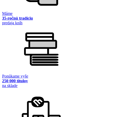
Máme
35-ročnú tradíciu
predaja kníh
Ponúkame vyše
250 000 titulov
na sklade