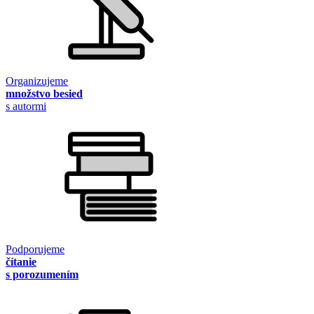
Organizujeme
množstvo besied
s autormi
Podporujeme
čítanie
s porozumením