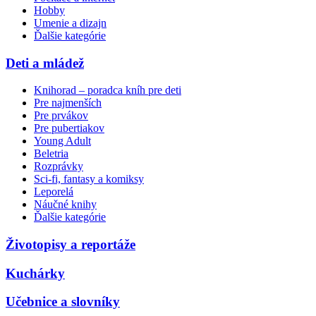
Hobby
Umenie a dizajn
Ďalšie kategórie
Deti a mládež
Knihorad – poradca kníh pre deti
Pre najmenších
Pre prvákov
Pre pubertiakov
Young Adult
Beletria
Rozprávky
Sci-fi, fantasy a komiksy
Leporelá
Náučné knihy
Ďalšie kategórie
Životopisy a reportáže
Kuchárky
Učebnice a slovníky