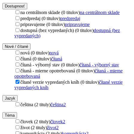
Dostupnosť
na centrálnom sklade (0 titulov)
na centrálnom sklade
predpredaj (0 titulov)
predpredaj
pripravujeme (0 titulov)
pripravujeme
dostupná (bez vypredaných) (0 titulov)
dostupná (bez
vypredaných)
Nové / čítané
nová (0 titulov)
nová
čítaná (0 titulov)
čítaná
čítaná - výborný stav (0 titulov)
čítaná - výborný stav
čítaná - mierne opotrebovaná (0 titulov)
čítaná - mierne
opotrebovaná
čítané verzie vypredaných kníh (0 titulov)
čítané verzie
vypredaných kníh
Jazyk
čeština (2 tituly)
čeština
2
Téma
človek (2 tituly)
človek
2
život (2 tituly)
život
2
komunikácia (2 tituly)
komunikácia
2