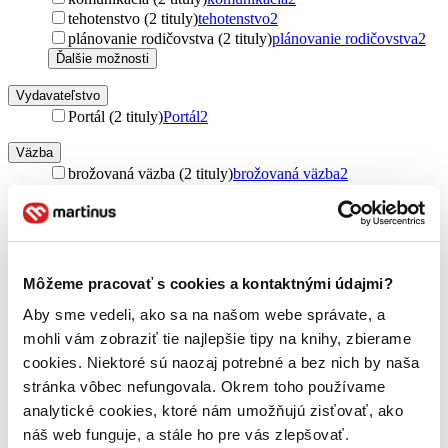
tehotenstvo (2 tituly)
tehotenstvo
2
plánovanie rodičovstva (2 tituly)
plánovanie rodičovstva
2
Ďalšie možnosti
Vydavateľstvo
Portál (2 tituly)
Portál
2
Väzba
brožovaná väzba (2 tituly)
brožovaná väzba
2
Zúžiť výber
Zoradiť
Môžeme pracovať s cookies a kontaktnými údajmi?
Aby sme vedeli, ako sa na našom webe správate, a
mohli vám zobraziť tie najlepšie tipy na knihy, zbierame
Bestsellery
cookies. Niektoré sú naozaj potrebné a bez nich by naša
Top hodnotené
Novinky
stránka vôbec nefungovala. Okrem toho používame
Najdrahšie
analytické cookies, ktoré nám umožňujú zisťovať, ako
Najlacnejšie
náš web funguje, a stále ho pre vás zlepšovať.
Najvyššia zľava