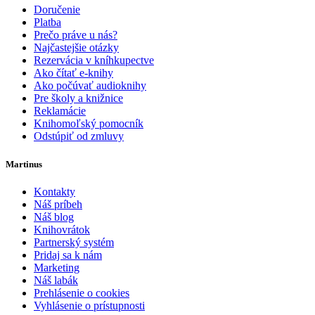
Doručenie
Platba
Prečo práve u nás?
Najčastejšie otázky
Rezervácia v kníhkupectve
Ako čítať e-knihy
Ako počúvať audioknihy
Pre školy a knižnice
Reklamácie
Knihomoľský pomocník
Odstúpiť od zmluvy
Martinus
Kontakty
Náš príbeh
Náš blog
Knihovrátok
Partnerský systém
Pridaj sa k nám
Marketing
Náš labák
Prehlásenie o cookies
Vyhlásenie o prístupnosti