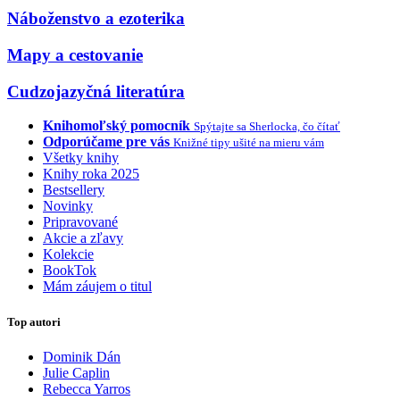
Náboženstvo a ezoterika
Mapy a cestovanie
Cudzojazyčná literatúra
Knihomoľský pomocník
Spýtajte sa Sherlocka, čo čítať
Odporúčame pre vás
Knižné tipy ušité na mieru vám
Všetky knihy
Knihy roka 2025
Bestsellery
Novinky
Pripravované
Akcie a zľavy
Kolekcie
BookTok
Mám záujem o titul
Top autori
Dominik Dán
Julie Caplin
Rebecca Yarros