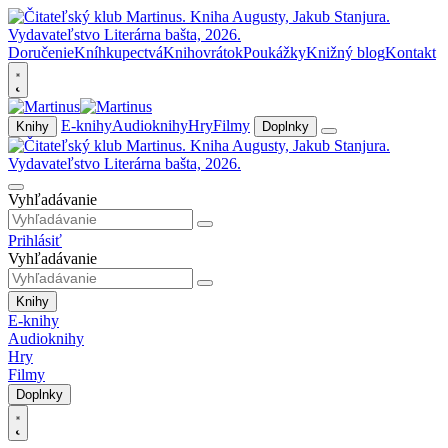
Doručenie
Kníhkupectvá
Knihovrátok
Poukážky
Knižný blog
Kontakt
E-knihy
Audioknihy
Hry
Filmy
Knihy
Doplnky
Vyhľadávanie
Prihlásiť
Vyhľadávanie
Knihy
E-knihy
Audioknihy
Hry
Filmy
Doplnky