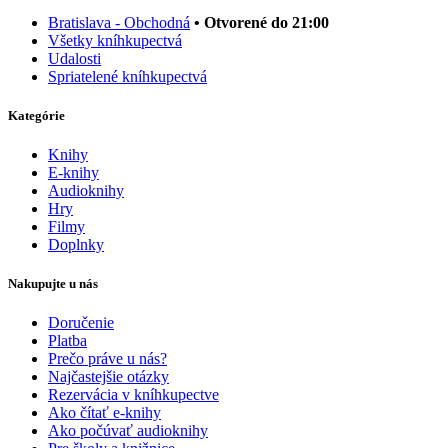
Bratislava - Obchodná
• Otvorené do 21:00
Všetky kníhkupectvá
Udalosti
Spriatelené kníhkupectvá
Kategórie
Knihy
E-knihy
Audioknihy
Hry
Filmy
Doplnky
Nakupujte u nás
Doručenie
Platba
Prečo práve u nás?
Najčastejšie otázky
Rezervácia v kníhkupectve
Ako čítať e-knihy
Ako počúvať audioknihy