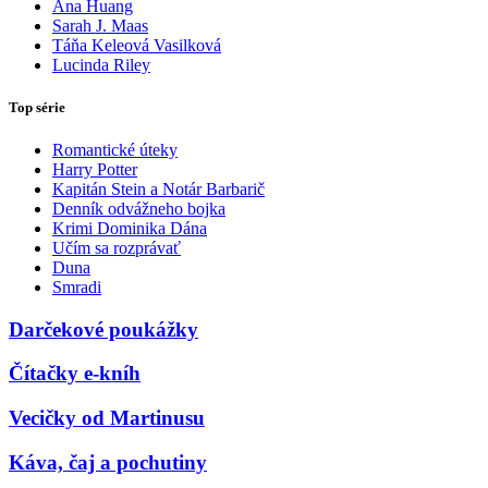
Ana Huang
Sarah J. Maas
Táňa Keleová Vasilková
Lucinda Riley
Top série
Romantické úteky
Harry Potter
Kapitán Stein a Notár Barbarič
Denník odvážneho bojka
Krimi Dominika Dána
Učím sa rozprávať
Duna
Smradi
Darčekové poukážky
Čítačky e-kníh
Vecičky od Martinusu
Káva, čaj a pochutiny