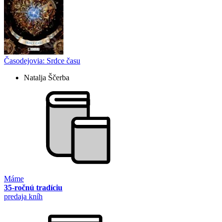
Časodejovia: Srdce času
Natalja Ščerba
Máme
35-ročnú tradíciu
predaja kníh