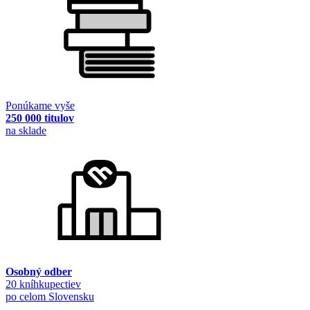
Ponúkame vyše
250 000 titulov
na sklade
Osobný odber
20 kníhkupectiev
po celom Slovensku