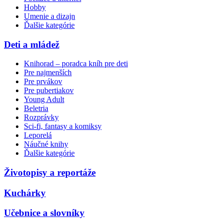
Hobby
Umenie a dizajn
Ďalšie kategórie
Deti a mládež
Knihorad – poradca kníh pre deti
Pre najmenších
Pre prvákov
Pre pubertiakov
Young Adult
Beletria
Rozprávky
Sci-fi, fantasy a komiksy
Leporelá
Náučné knihy
Ďalšie kategórie
Životopisy a reportáže
Kuchárky
Učebnice a slovníky