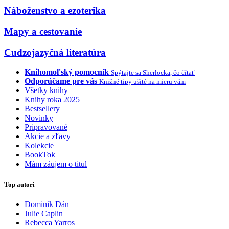
Náboženstvo a ezoterika
Mapy a cestovanie
Cudzojazyčná literatúra
Knihomoľský pomocník
Spýtajte sa Sherlocka, čo čítať
Odporúčame pre vás
Knižné tipy ušité na mieru vám
Všetky knihy
Knihy roka 2025
Bestsellery
Novinky
Pripravované
Akcie a zľavy
Kolekcie
BookTok
Mám záujem o titul
Top autori
Dominik Dán
Julie Caplin
Rebecca Yarros