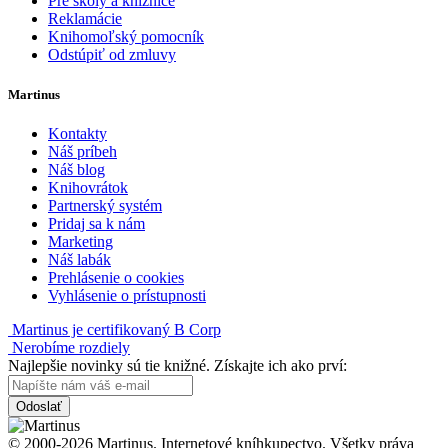
Pre školy a knižnice
Reklamácie
Knihomoľský pomocník
Odstúpiť od zmluvy
Martinus
Kontakty
Náš príbeh
Náš blog
Knihovrátok
Partnerský systém
Pridaj sa k nám
Marketing
Náš labák
Prehlásenie o cookies
Vyhlásenie o prístupnosti
Martinus je certifikovaný B Corp
Nerobíme rozdiely
Najlepšie novinky sú tie knižné. Získajte ich ako prví:
Odoslať
© 2000-2026 Martinus. Internetové kníhkupectvo. Všetky práva