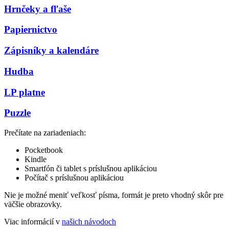
Hrnčeky a fľaše
Papiernictvo
Zápisníky a kalendáre
Hudba
LP platne
Puzzle
Prečítate na zariadeniach:
Pocketbook
Kindle
Smartfón či tablet s príslušnou aplikáciou
Počítač s príslušnou aplikáciou
Nie je možné meniť veľkosť písma, formát je preto vhodný skôr pre
väčšie obrazovky.
Viac informácií v
našich návodoch