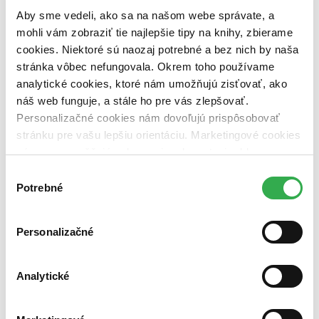
pripravujeme (0 titulov)
pripravujeme
Aby sme vedeli, ako sa na našom webe správate, a
dostupná (bez vypredaných) (0 titulov)
dostupná (bez
vypredaných)
mohli vám zobraziť tie najlepšie tipy na knihy, zbierame
cookies. Niektoré sú naozaj potrebné a bez nich by naša
Nové / čítané
stránka vôbec nefungovala. Okrem toho používame
nová (0 titulov)
nová
analytické cookies, ktoré nám umožňujú zisťovať, ako
čítaná (0 titulov)
čítaná
náš web funguje, a stále ho pre vás zlepšovať.
čítaná - výborný stav (0 titulov)
čítaná - výborný stav
čítaná - mierne opotrebovaná (0 titulov)
čítaná - mierne
Personalizačné cookies nám dovoľujú prispôsobovať
opotrebovaná
stránku pre vašu lepšiu orientáciu. Marketingové cookies
čítané verzie vypredaných kníh (0 titulov)
čítané verzie
nám zas umožňujú zobrazenie relevantnej reklamy.
vypredaných kníh
Niektoré údaje zdieľame aj s tretími stranami. Veľmi by
Výber
Zúžiť výber
nám pomohlo, keby sme mohli používať všetky tieto
Potrebné
súhlasu
cookies. Ďakujeme!
Zoradiť
Personalizačné
Analytické
Bestsellery
Top hodnotené
Novinky
Najdrahšie