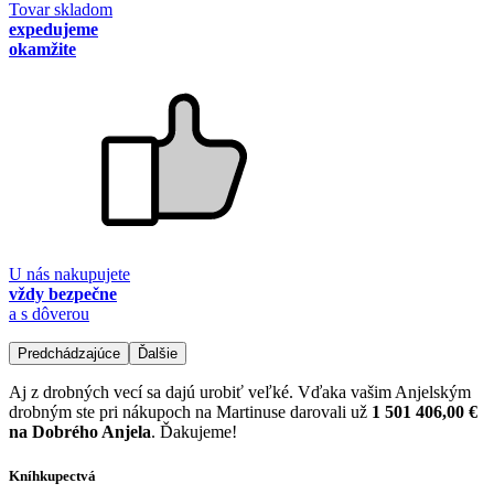
Tovar skladom
expedujeme
okamžite
U nás nakupujete
vždy bezpečne
a s dôverou
Predchádzajúce
Ďalšie
Aj z drobných vecí sa dajú urobiť veľké. Vďaka vašim Anjelským
drobným ste pri nákupoch na Martinuse darovali už
1 501 406,00 €
na Dobrého Anjela
. Ďakujeme!
Kníhkupectvá