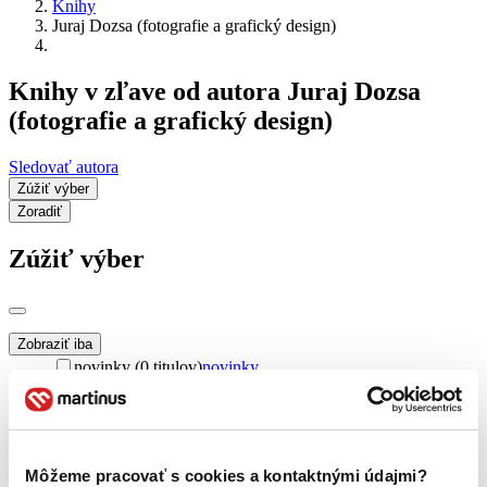
Knihy
Juraj Dozsa (fotografie a grafický design)
Knihy v zľave od autora Juraj Dozsa
(fotografie a grafický design)
Sledovať autora
Zúžiť výber
Zoradiť
Zúžiť výber
Zobraziť iba
novinky (0 titulov)
novinky
zľavnené tituly (0 titulov)
zľavnené tituly
Dostupnosť
na centrálnom sklade (0 titulov)
na centrálnom sklade
predpredaj (0 titulov)
predpredaj
Môžeme pracovať s cookies a kontaktnými údajmi?