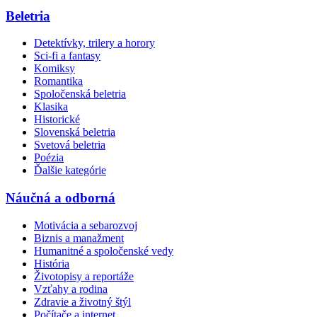
Beletria
Detektívky, trilery a horory
Sci-fi a fantasy
Komiksy
Romantika
Spoločenská beletria
Klasika
Historické
Slovenská beletria
Svetová beletria
Poézia
Ďalšie kategórie
Náučná a odborná
Motivácia a sebarozvoj
Biznis a manažment
Humanitné a spoločenské vedy
História
Životopisy a reportáže
Vzťahy a rodina
Zdravie a životný štýl
Počítače a internet