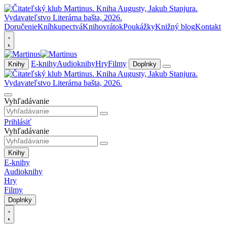
Doručenie
Kníhkupectvá
Knihovrátok
Poukážky
Knižný blog
Kontakt
E-knihy
Audioknihy
Hry
Filmy
Knihy
Doplnky
Vyhľadávanie
Prihlásiť
Vyhľadávanie
Knihy
E-knihy
Audioknihy
Hry
Filmy
Doplnky