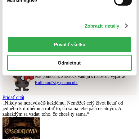
Marketingové
Najlacnejšie
Najvyššia zľava
Zobraziť detaily
Použité filtre
Zrušiť filtre
v zľave
Nebol nájdený
žiadny titul
vyhovujúci zadaným podmienkam.
Povoliť všetko
Skúste prosím zmeniť vyhľadávaný výraz.
Odmietnuť
Chcete poradiť knihu?
Náš pomocník Sherlock vám ju s radosťou vypátra!
Knihomoľský pomocník
Pridať citát
Nikdy sa nezavďačíš každému. Nemôžeš celý život lietať od
jedného k druhému a robiť to, čo sa na tebe páči ostatným. A
zakaždým sa vzdať toho, čo chceš ty sama.