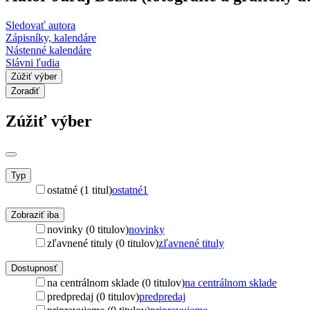
Sledovať autora
Zápisníky, kalendáre
Nástenné kalendáre
Slávni ľudia
Zúžiť výber
Zoradiť
Zúžiť výber
Typ
ostatné (1 titul)
ostatné
1
Zobraziť iba
novinky (0 titulov)
novinky
zľavnené tituly (0 titulov)
zľavnené tituly
Dostupnosť
na centrálnom sklade (0 titulov)
na centrálnom sklade
predpredaj (0 titulov)
predpredaj