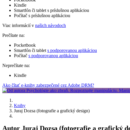
Kindle
Smartfón či tablet s príslušnou aplikáciou
Počítač s príslušnou aplikáciou
Viac informácií v
našich návodoch
Prečítate na:
Pocketbook
Smartfón či tablet
s podporovanou aplikáciou
Počítač
s podporovanou aplikáciou
Neprečítate na:
Kindle
Ako čítať e-knihy zabezpečené cez Adobe DRM?
Knihy
Juraj Dozsa (fotografie a grafický design)
Autor Juraj Dozsa (fotografie a grafický d