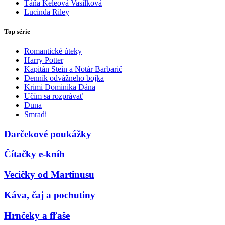
Táňa Keleová Vasilková
Lucinda Riley
Top série
Romantické úteky
Harry Potter
Kapitán Stein a Notár Barbarič
Denník odvážneho bojka
Krimi Dominika Dána
Učím sa rozprávať
Duna
Smradi
Darčekové poukážky
Čítačky e-kníh
Vecičky od Martinusu
Káva, čaj a pochutiny
Hrnčeky a fľaše