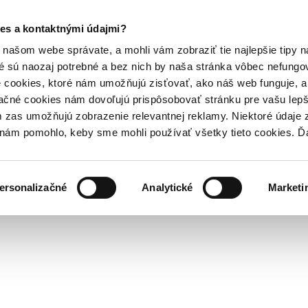
es a kontaktnými údajmi?
našom webe správate, a mohli vám zobraziť tie najlepšie tipy n
é sú naozaj potrebné a bez nich by naša stránka vôbec nefung
 cookies, ktoré nám umožňujú zisťovať, ako náš web funguje, a 
ačné cookies nám dovoľujú prispôsobovať stránku pre vašu lepši
zas umožňujú zobrazenie relevantnej reklamy. Niektoré údaje z
y nám pomohlo, keby sme mohli používať všetky tieto cookies. 
ersonalizačné
Analytické
Marketi