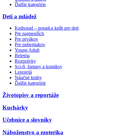
Ďalšie kategórie
Deti a mládež
Knihorad – poradca kníh pre deti
Pre najmenších
Pre prvákov
Pre pubertiakov
Young Adult
Beletria
Rozprávky
Sci-fi, fantasy a komiksy
Leporelá
Náučné knihy
Ďalšie kategórie
Životopisy a reportáže
Kuchárky
Učebnice a slovníky
Náboženstvo a ezoterika