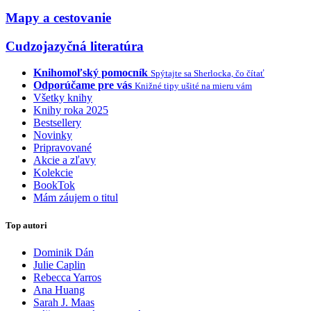
Mapy a cestovanie
Cudzojazyčná literatúra
Knihomoľský pomocník
Spýtajte sa Sherlocka, čo čítať
Odporúčame pre vás
Knižné tipy ušité na mieru vám
Všetky knihy
Knihy roka 2025
Bestsellery
Novinky
Pripravované
Akcie a zľavy
Kolekcie
BookTok
Mám záujem o titul
Top autori
Dominik Dán
Julie Caplin
Rebecca Yarros
Ana Huang
Sarah J. Maas