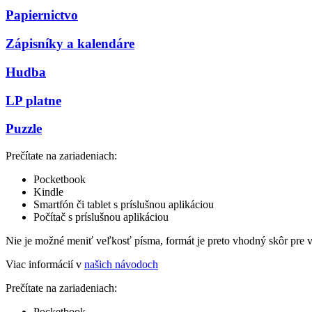
Papiernictvo
Zápisníky a kalendáre
Hudba
LP platne
Puzzle
Prečítate na zariadeniach:
Pocketbook
Kindle
Smartfón či tablet s príslušnou aplikáciou
Počítač s príslušnou aplikáciou
Nie je možné meniť veľkosť písma, formát je preto vhodný skôr pre 
Viac informácií v
našich návodoch
Prečítate na zariadeniach:
Pocketbook