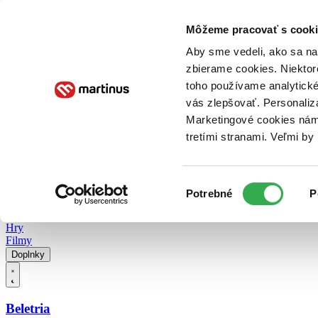
Doručenie
Kníhkupectvá
Knihovrátok
Poukážky
Knižný blog
Kontakt
Môžeme pracovať s cooki
Aby sme vedeli, ako sa na 
zbierame cookies. Niektor
E-knihy
Audioknihy
Hry
Filmy
Knihy
Doplnky
toho používame analytické
vás zlepšovať. Personaliz
Vyhľadávanie
Marketingové cookies nám 
tretími stranami. Veľmi b
Prihlásiť
Vyhľadávanie
Výber
Knihy
Potrebné
P
súhlasu
E-knihy
Audioknihy
Hry
Filmy
Doplnky
Beletria