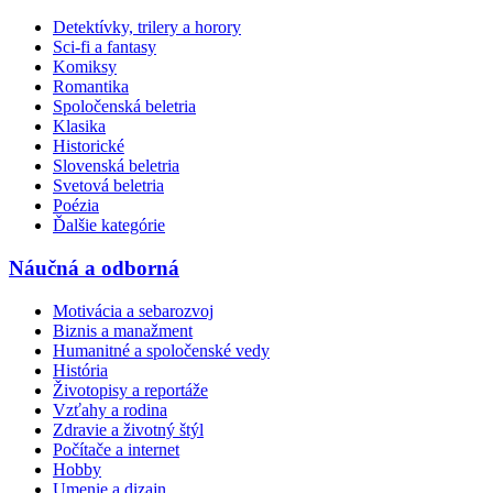
Detektívky, trilery a horory
Sci-fi a fantasy
Komiksy
Romantika
Spoločenská beletria
Klasika
Historické
Slovenská beletria
Svetová beletria
Poézia
Ďalšie kategórie
Náučná a odborná
Motivácia a sebarozvoj
Biznis a manažment
Humanitné a spoločenské vedy
História
Životopisy a reportáže
Vzťahy a rodina
Zdravie a životný štýl
Počítače a internet
Hobby
Umenie a dizajn