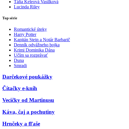
Táňa Keleová Vasilková
Lucinda Riley
Top série
Romantické úteky
Harry Potter
Kapitán Stein a Notár Barbarič
Denník odvážneho bojka
Krimi Dominika Dána
Učím sa rozprávať
Duna
Smradi
Darčekové poukážky
Čítačky e-kníh
Vecičky od Martinusu
Káva, čaj a pochutiny
Hrnčeky a fľaše