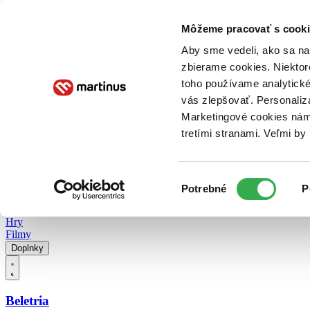
Doručenie
Kníhkupectvá
Knihovrátok
Poukážky
Knižný blog
Kontakt
Môžeme pracovať s cooki
Aby sme vedeli, ako sa na 
zbierame cookies. Niektor
E-knihy
Audioknihy
Hry
Filmy
Knihy
Doplnky
toho používame analytické
vás zlepšovať. Personaliz
Vyhľadávanie
Marketingové cookies nám 
tretími stranami. Veľmi b
Prihlásiť
Vyhľadávanie
Výber
Knihy
Potrebné
P
súhlasu
E-knihy
Audioknihy
Hry
Filmy
Doplnky
Beletria