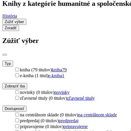
Knihy z kategórie humanitné a spoločenské
História
Zúžiť výber
Zoradiť
Zúžiť výber
Typ
kniha (79 titulov)
kniha
79
e-kniha (1 titul)
e-kniha
1
Zobraziť iba
novinky (0 titulov)
novinky
zľavnené tituly (0 titulov)
zľavnené tituly
Dostupnosť
na centrálnom sklade (0 titulov)
na centrálnom sklade
predpredaj (0 titulov)
predpredaj
pripravujeme (0 titulov)
pripravujeme