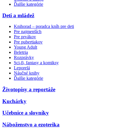
Ďalšie kategórie
Deti a mládež
Knihorad – poradca kníh pre deti
Pre najmenších
Pre prvákov
Pre pubertiakov
Young Adult
Beletria
Rozprávky
Sci-fi, fantasy a komiksy
Leporelá
Náučné knihy
Ďalšie kategórie
Životopisy a reportáže
Kuchárky
Učebnice a slovníky
Náboženstvo a ezoterika