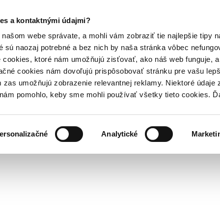
es a kontaktnými údajmi?
našom webe správate, a mohli vám zobraziť tie najlepšie tipy n
é sú naozaj potrebné a bez nich by naša stránka vôbec nefung
 cookies, ktoré nám umožňujú zisťovať, ako náš web funguje, a 
ačné cookies nám dovoľujú prispôsobovať stránku pre vašu lepši
zas umožňujú zobrazenie relevantnej reklamy. Niektoré údaje z
y nám pomohlo, keby sme mohli používať všetky tieto cookies. 
ersonalizačné
Analytické
Marketi