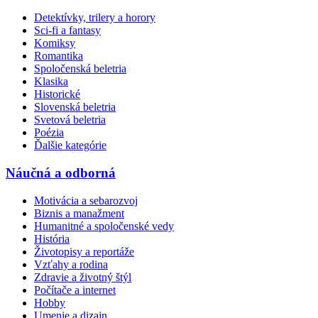
Detektívky, trilery a horory
Sci-fi a fantasy
Komiksy
Romantika
Spoločenská beletria
Klasika
Historické
Slovenská beletria
Svetová beletria
Poézia
Ďalšie kategórie
Náučná a odborná
Motivácia a sebarozvoj
Biznis a manažment
Humanitné a spoločenské vedy
História
Životopisy a reportáže
Vzťahy a rodina
Zdravie a životný štýl
Počítače a internet
Hobby
Umenie a dizajn