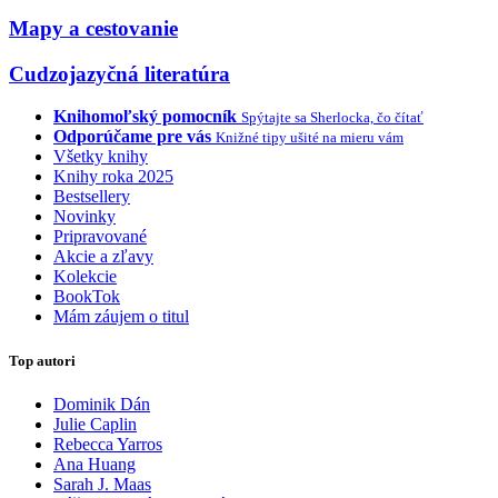
Mapy a cestovanie
Cudzojazyčná literatúra
Knihomoľský pomocník
Spýtajte sa Sherlocka, čo čítať
Odporúčame pre vás
Knižné tipy ušité na mieru vám
Všetky knihy
Knihy roka 2025
Bestsellery
Novinky
Pripravované
Akcie a zľavy
Kolekcie
BookTok
Mám záujem o titul
Top autori
Dominik Dán
Julie Caplin
Rebecca Yarros
Ana Huang
Sarah J. Maas