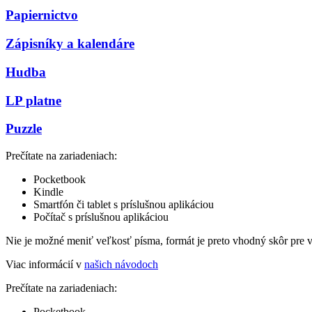
Papiernictvo
Zápisníky a kalendáre
Hudba
LP platne
Puzzle
Prečítate na zariadeniach:
Pocketbook
Kindle
Smartfón či tablet s príslušnou aplikáciou
Počítač s príslušnou aplikáciou
Nie je možné meniť veľkosť písma, formát je preto vhodný skôr pre 
Viac informácií v
našich návodoch
Prečítate na zariadeniach:
Pocketbook