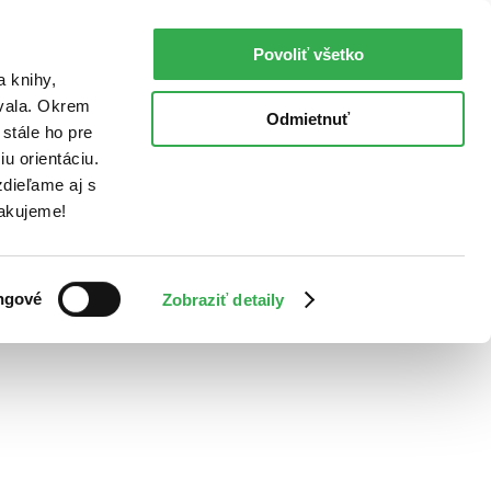
Povoliť všetko
a knihy,
ovala. Okrem
Odmietnuť
stále ho pre
u orientáciu.
dieľame aj s
Ďakujeme!
ngové
Zobraziť detaily